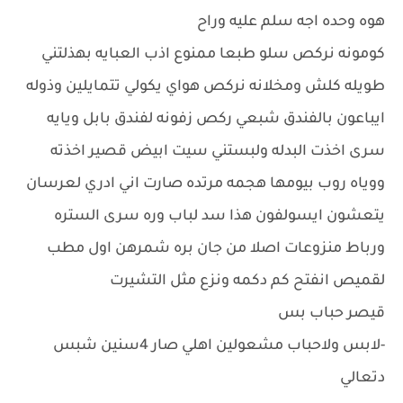
هوه وحده اجه سلم عليه وراح
كومونه نركص سلو طبعا ممنوع اذب العبايه بهذلتني
طويله كلش ومخلانه نركص هواي يكولي تتمايلين وذوله
ايباعون بالفندق شبعي ركص زفونه لفندق بابل ويايه
سرى اخذت البدله ولبستني سيت ابيض قصير اخذته
ووياه روب بيومها هجمه مرتده صارت اني ادري لعرسان
يتعشون ايسولفون هذا سد لباب وره سرى الستره
ورباط منزوعات اصلا من جان بره شمرهن اول مطب
لقميص انفتح كم دكمه ونزع مثل التشيرت
قيصر حباب بس
-لابس ولاحباب مشعولين اهلي صار 4سنين شبس
دتعالي