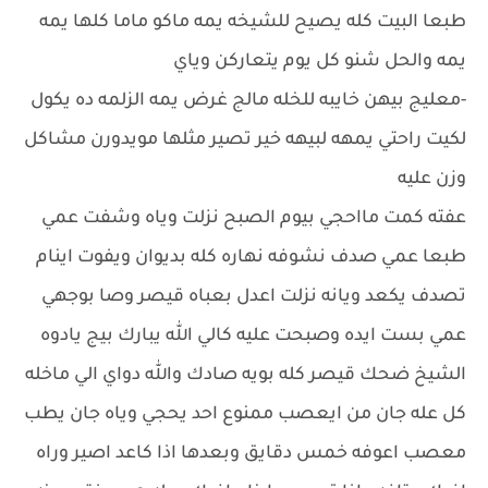
طبعا البيت كله يصيح للشيخه يمه ماكو ماما كلها يمه
يمه والحل شنو كل يوم يتعاركن وياي
-معليج بيهن خايبه للخله مالج غرض يمه الزلمه ده يكول
لكيت راحتي يمهه لبيهه خير تصير مثلها مويدورن مشاكل
وزن عليه
عفته كمت مااحجي بيوم الصبح نزلت وياه وشفت عمي
طبعا عمي صدف نشوفه نهاره كله بديوان ويفوت اينام
تصدف يكعد ويانه نزلت اعدل بعباه قيصر وصا بوجهي
عمي بست ايده وصبحت عليه كالي الله يبارك بيج يادوه
الشيخ ضحك قيصر كله بويه صادك والله دواي الي ماخله
كل عله جان من ايعصب ممنوع احد يحجي وياه جان يطب
معصب اعوفه خمس دقايق وبعدها اذا كاعد اصير وراه