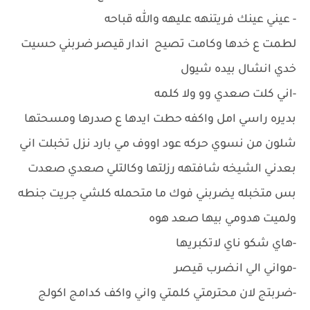
- عيني عينك فريتنهه عليهه والله قباحه
لطمت ع خدها وكامت تصيح اندار قيصر ضربني حسيت
خدي انشال بيده شيول
-اني كلت صعدي وو ولا كلمه
بديره راسي امل واكفه حطت ايدها ع صدرها ومسحتها
شلون من نسوي حركه عود اووف مي بارد نزل تخبلت اني
بعدني الشيخه شافتهه رزلتها وكالتلي صعدي صعدت
بس متخبله يضربني فوك ما متحمله كلشي جريت جنطه
ولميت هدومي بيها صعد هوه
-هاي شكو ناي لاتكبريها
-مواني الي انضرب قيصر
-ضربتج لان محترمتي كلمتي واني واكف كدامج اكولج