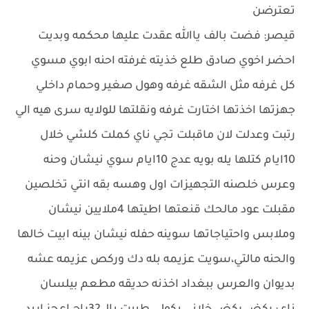
تعترضن
قيصر: فضت بالف ياالله عقدت عليها محكمه وبديت
احضر اخوي صادق طلع خذيته غرفته احنه ابوي مسوي
كل غرفه مثل الشقه غرفه وهول صغير وحمام داخلي
جهزتها اخذتها اختارت غرفه ونقلتها للولايه سرى هيه الي
رتبت وعدلت لان ماقبلت تجي ناي كملت كلشي خلال
10ايام كتلها يله بويه عدج 10ايام سوي نيشان وحنه
وعرس خلصنه التجهيزات اول وهسه بقه انتي تخلصين
مقبلت عود مالحك قنعتها اطيتها 4ملايين نيشان
وملابس واحتياجاتها سوينه حفله نيشان بينه ابيت خالها
والحنه مالتي،سويت عزيمه بله دك وركص عزيمه عشه
بديوان والعرس ببغداد اخذنه حديقه مطعم بيلسان