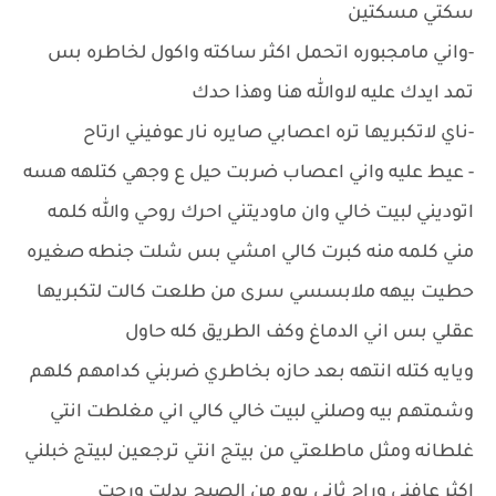
سكتي مسكتين
-واني مامجبوره اتحمل اكثر ساكته واكول لخاطره بس
تمد ايدك عليه لاوالله هنا وهذا حدك
-ناي لاتكبريها تره اعصابي صايره نار عوفيني ارتاح
- عيط عليه واني اعصاب ضربت حيل ع وجهي كتلهه هسه
اتوديني لبيت خالي وان ماوديتني احرك روحي والله كلمه
مني كلمه منه كبرت كالي امشي بس شلت جنطه صغيره
حطيت بيهه ملابسسي سرى من طلعت كالت لتكبريها
عقلي بس اني الدماغ وكف الطريق كله حاول
ويايه كتله انتهه بعد حازه بخاطري ضربني كدامهم كلهم
وشمتهم بيه وصلني لبيت خالي كالي اني مغلطت انتي
غلطانه ومثل ماطلعتي من بيتج انتي ترجعين لبيتج خبلني
اكثر عافني وراح ثاني يوم من الصبح بدلت ورحت