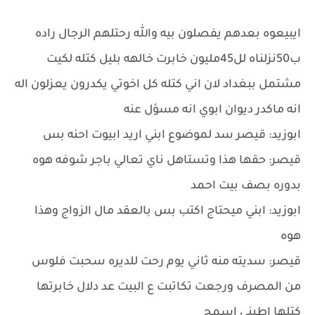
ايبيعوه بعدهم يفصلون بيه والله رحتلهم الرجال راده
ب50نزلناه لل45مليون خابرت خالهه بليل كتله لكيت
مشتمل ببغداد لان اني كتله كل اخوتي يكدرون يعزلون اله
انه ماكدر ديوان ابوي انه مسؤل عنه
ابوزيد: قيصر سد لموضوع ابني اريد ابيوت احنه بس
قيصر: حقها هذا وتستاهل ناي تعالي باجر شوفه هوه
بدوره بصف بيت احمد
ابوزيد: ابني ميحتاج اكتب بس بالعقد مال الزواج وهذا
هوه
قيصر: سديته منه ثاني يوم رحت للديره سحبت فلوس
من المصرف ورجعت تكاتبت ع البيت عد دلال خابرتها
كتلها اطيني اسمج