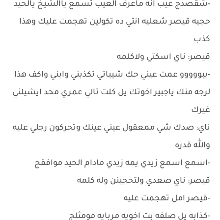
-شقصدج عيب انه ماعرف العيب تسمع ياالشيخ يالحيد
حجيه قيصر شعليه انتي ده تكولين تهجمت عليك وهذا
كذب
قيصر: ناي اسكتي ولاكلمه
-يبووووو عمت عيني حك شيباتي تكذبني وابني واكف هذا
لرجه منك ياجبير اخوتك يل كلت تالي عمري محد ايشيلني
غيرك
ناي: صدك شي ممعقول عيني عينك وتحركون رجلي عليه
والله قدره
-اسمع اسمع زيدي يمه زيدي مادام الحيد موافقج
قيصر: ناي صعدي ولتحجينن وله كلمه
-قيصر امل تهجمت عليه
-كذابه يل صلفه بت اخويه مربايه مومثلج