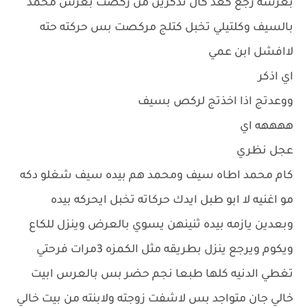
بعرسه رجع كعد كال تذكرين من ركصت بعرس محمد
بالسيف وكلتيلي تخبل كتلج مركصت بس حركته حته
لاافشل ابن عمي
اي اذكر
ووعدتج اذا اخذتج لركص بسيف
ههههه اي
عجل نظري
كام محمد اطاه سيف ومحمد هم بيده سيف شغلو دكه
مو اغنيه لا ابو طبل ايدك حركاته تخبل ايحركه بيده
وبعدين يازمه بيده ثنينهن يسوي بالعرض وينزل للكاع
ويكوم ويرجع ينزل بطريقه مثل الكمزه 3مرات فرحتي
تغطي الدنيه كلها طبعا نجم حضر بس بالعرس ابيت
خالي جان متواجد بس لاشفت زوجته ولابنته من بيت خالي