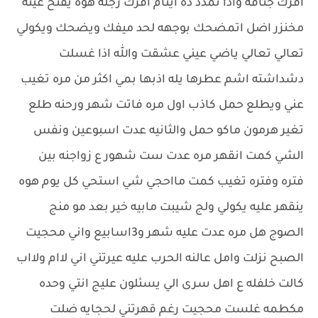
افرك جتافه واذا تمدد ده اينام افرك رجله هوه يفتح عينه
مخنزر اضل اتمضحك بوجهه لحد ميفك ويضحك ويكولي
تعالي تعالي ياضي عيني عشقت والله اذا غسلت
دشداشته اشم عطرها يله اذبها بمي اكثر من مره تغيب
عني ويطلع حمل كاذب اول مره فاتت شهر ورحنه طلع
تغير هرمون ماكو حمل والثانيه عدت اسبوعين ونفس
الشي كمت انقهر مره عدت ست شهور ع زواجنه بين
فتره وفتره تغيب كمت مااحجي شي استحي كل يوم هوه
ينقهر عليه يكولي ولج شيبت مابيه خير بعد مو منج
الصوج هل مره عدت عليه شهر و3اسابيع واني محجيت
الصبح نزلت وامل عالنه الحرب عليه عيرتني اني لاام ولااب
كالت خلفله ع اهل سرى الي يسئلون عليج انتي وحده
مكطمه غلست محجيت رغم قهرتني لحجايه ضلت