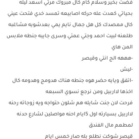
فضت بخير وسلام كام كال مبروك مرتي اسعد ليله
بحياتي كعدت عله حركه اصابيعه تمسد خدي فتحت عيني
كال ممصدك كل هل جمال نايم يمي بعدشويه مشاغبه
طلعنه لبيت احمد وجتي عمتي وسرى جايبه جنطه ملابس
المن هاي
-هههه الج انتي وقيصر
-ليش
-اتفق ويايه حضر هوه جنطه هناك هدومج وهدومه كال
اخذها لااربيل ومن نرجع نسوي السبعه
فرحت لان جنت شايله هم شلون حتواجه ويه زوجاته رحنه
لااربيل بسيارته اول 5ايام احنه مواصلين لشارع حدنه
لمطعم مال الفندق
قيصر شوكت نطلع بله صار خمس ايام