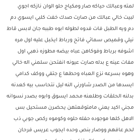
لمته وعبالك حياكه صار ومكياج حلو الوان نازكه اجوي
لبيت خالي عبالك من صارت صدك خفت كلبي ايسوي دم
دم ويه الطبل فات فدوه لطوله ابوه طببه جان لابس قاط
نيلي وقميص سمائي فاتح ورباط ايخبل عليه اول مره
اشوفه برباط وفوكاهن عباه بيضه مطوزه ذهبي اول
مفات عينه ع بدله صارت عيونه انفتحن سلمني اله خالي
وهوه بسرعه نزع العباه وحطها ع جتفي ووكف كدامي
ايسدها من الصدر شاورني النه ليل نتحاسب بيه كعدنه
بدلنه الحلقات وطلعنه محمد ايسوق وابوه بصدر نسوانه
مجني اكيد يعني مامتوقعتهن يحضرن مستحيل بس
الاهل كلها موجوده حفله حلوه وكوموه ركص جوبي ذب
لحم عافهم ووصار بنص وحده ايجوب عريس فرحان