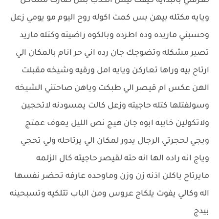
لغرفتي بالبدايه كيفت ليش الكذب بس صارت مشاكل
ويايه مكتله بيهن بس كمت اكوله روح اليوم مو يومي زعل
وحسبني ماريده وده اطرده وبالكوه راضيته وكتله ماريد
تصير مشكله وتضوجك جان رده اني حر انام بالمكان الي
ارتاح بيه وراها تعاركن ويايه امل ورقيه وشيخه مقبلت
الهن عكس ام قيصر الي طبكت وياهن صاحتني الشيخه
وسولفتلها كتله حاجيته وزعل كالت يمسودنه لاتحجين
ولاتكولين خايبه ابوه جان هيج نص الليل يعوف عمتج
ويجي لحجرتي الرجال يدور لمكان الي يرتاحله ولي تحجي
وياج انه راده الها انه حته لقيصر حاجيته كال الزلمه
مايرتاح ياكلن اذنه زن وزن وماوحده عارفه تحضر نفسها
اله وكالي يفوت يلكاج عروس ومن الباب تتلكيه وتسبحينه
بيدج