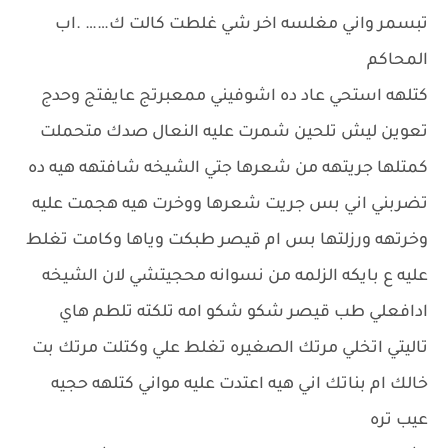
تبسمر واني مغلسه اخر شي غلطت كالت ك…… .اب
المحاكم
كتلهه استحي عاد ده اشوفيني ممعبرتج عايفتج وحدج
تعوين ليش تلحين شمرت عليه النعال صدك متحملت
كمتلها جريتهه من شعرها جتي الشيخه شافتهه هيه ده
تضربني اني بس جريت شعرها ووخرت هيه هجمت عليه
وخرتهه ورزلتها بس ام قيصر طبكت وياها وكامت تغلط
عليه ع بايكه الزلمه من نسوانه محجيتشي لان الشيخه
ادافعلي طب قيصر شكو شكو امه تلكته تلطم هاي
تاليتي اتخلي مرتك الصغيره تغلط علي وكتلت مرتك بت
خالك ام بناتك اني هيه اعتدت عليه مواني كتلهه حجيه
عيب تره