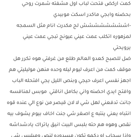
كمت اركض فتحت لباب اول مشفته شمرت روحي
بحضنه وابجي ماكدر اسكت موبيدي
-اشششششششش لج مكدرت انام مثل السمجه
لمزهوره اتكلب عمت عيني عيونج تبجي عمت عيني
يرويحتي
ضل للصبح كعدو العالم طلع من غرفتي هوه تكرر هل
موقف كمت من اعرف ليوم ليله وحده منهن موليليتي هم
اجهز نفسي اعرف حيجي وبنص الليل يجي افتحله الباب
وافتح ايدي احضنه واني بكامل اناقتي موبس لمنافسه
جانت تدفعني لهل شي لا لان قيصر من نوع الي عنده قوه
انتباه يعني ينتبه ع اصغر شي جنت اخاف بيوم يشوف بيه
نقص وهوه هم حته بلبس البيت انيق ياتراك يادشداشه
واذا سحاب او دكمه تكون مسدوده لنص وميلبس شي