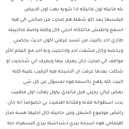
بله فانيله لون فانيلته اذا شويه بهت لون الابيض
ميلبسها بعد اكو شغله هم صارت من صالحي الي هيه
اسمع واطنش مااتلكاه احجي كال وكلنه واصلا مااجيبله
طاري احد بالبيت من تنسد غرفتي اكون حديث يخصني
ويخصه وكان مشفت احد ولاحجيت ويه احد مع العلم اكثر
مواقف الي صارت جان يعرف بيها ويعرف اني شحجيت او
شكلت بعدها عرفت ان الشيخه هيه الرقيب علينه كلنه
البيت كله يلهج بااسمه هوه لمسؤل عن كل شي
بعض ليالي يجيني قبل ماتبدي يكول زهكت اول مطبيت
بدت اسطوانه فلانه وفلتانه اهتميت بي خصوصا انه جان
رافض موضوع الشغل ومن حاجيته كال اجليها هسه صار
اهتمامي هوه اسبحه بيدي دشداشته بيدي البسهياه حته