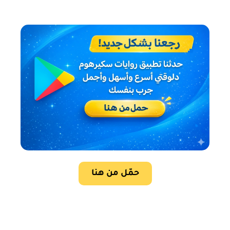
حمّل من هنا