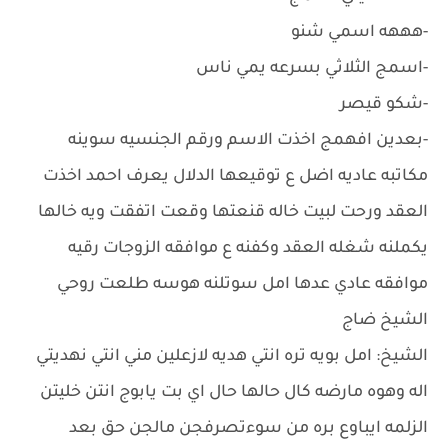
-هههه اسمي شنو
-اسمج الثلاثي بسرعه يمي ناس
-شكو قيصر
-بعدين افهمج اخذت الاسم ورقم الجنسيه سوينه
مكاتبه عاديه اضل ع توقيعها الدلال يعرف احمد اخذت
العقد ورحت لبيت خاله قنعتها وقعت اتفقت ويه خالها
يكملنه شغله العقد وكفنه ع موافقه الزوجات رقيه
موافقه عادي عدها امل سوتلنه هوسه طلعت روحي
الشيخ ضاج
الشيخ: امل بويه تره انتي هديه لازعلين مني انتي نهديتي
اله وهوه مارضه كال حالها حال اي بت يابوج انتن خليتن
الزلمه ايباوع بره من سوءتصرفجن مالجن حق بعد