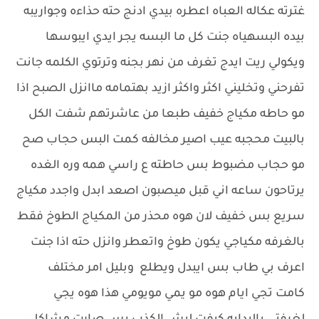
غترته عكاله العباه اعطره بيدي ادنج حته حذاءه وجواريبه
بيده البسهياه جنت كل ما البسه يجر ايدي ايبوسها
ويكولي ريت ايدج تغرف من نهر بجنه وترتوي الكلمه جانت
تفرحني وتخليني اكثر واكثر ازيد بهتمامه ماانزل الصبح اذا
مو حاطه مكياج خفيف طبعا من عاشرتهم شفت الكل
بالبيت محجبه عيب اصير مخالفه كمت البس حجاب صح
مو حجاب مضبوط بس حاطته ع راسي همه وره الغده
يرتاحون ساعه اني قبل ميصبون اصعد ابدل واجدد مكياج
سريع بس خفيف لان هوه محذر من المكياج الطوخ فقط
بالغرفه مكياجي يكون طوخ واتعطر وانزل حته اذا جنت
اعرف بي طاب بس ايبدل ويطلع وبليل امر مختلف
كامت تجي ايام هوه مو يمي مويومي هذا هوه يجي