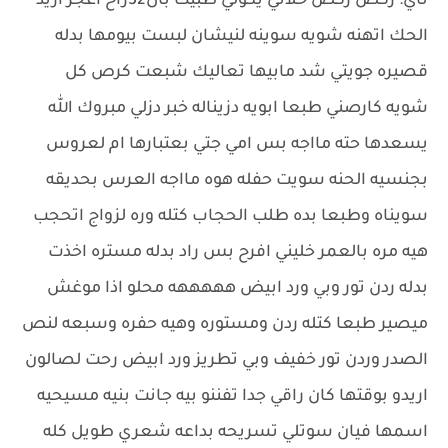
ناي: ركض ركض خلاني يكولي طبيت بال32راح اعجز اريد
الحك اتهنه شويه سوينه لنيشان لبست بيومها بدله
قصيره جويتي شد مابيها تعاليك شبعت كرص كل
شويه كارصني طبعا ابويه دزيناله خبر دزلي مبروك الله
يسعدها حته مااجه بس امي جتي بعتبارها ام لعروس
بجنسيه الحنه سويت حفله هوه مااجه العرس بحديقه
سويناه وطبعا بده طلب الحجاب كتله وره لزواج اتحجب
هيه مره بالعمر خليني افرح بس راد بدله مستره اخذت
بدله ردن تور وبي ورد ابيض هههههه محلو اذا موغش
ميصير طبعا كتله ردن ومستوره وهيه حفره وسبعه لنص
الصدر وردن تور خفيف وبي تطريز ورد ابيض رحت لصالون
اريدو بوقتها كان راقي جدا تفننو بيه جانت بنيه مسيحيه
اسمها فيان سوتلي تسريحه بداعه شعري طويل كله