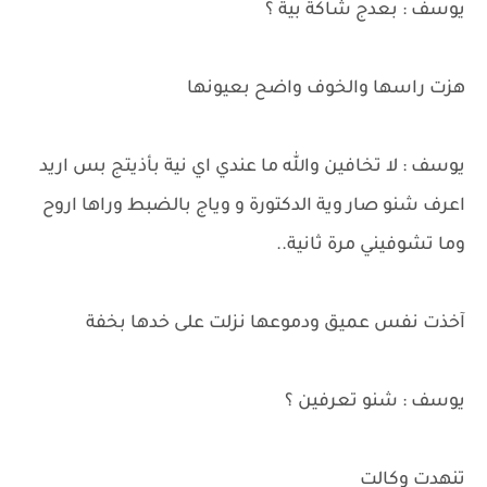
يوسف : بعدج شاكة بية ؟
هزت راسها والخوف واضح بعيونها
يوسف : لا تخافين والله ما عندي اي نية بأذيتج بس اريد
اعرف شنو صار وية الدكتورة و وياج بالضبط وراها اروح
وما تشوفيني مرة ثانية..
آخذت نفس عميق ودموعها نزلت على خدها بخفة
يوسف : شنو تعرفين ؟
تنهدت وكالت