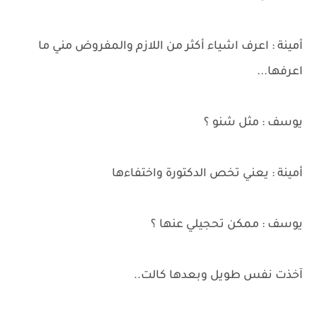
أمينة : اعرف اشياء أكثر من اللازم والمفروض مني ما
اعرفها...
يوسف : مثل شنو ؟
أمينة : يعني تخص الدكتورة واختفاءها
يوسف : ممكن تحجيلي عنها ؟
آخذت نفس طويل وبعدها كالت..