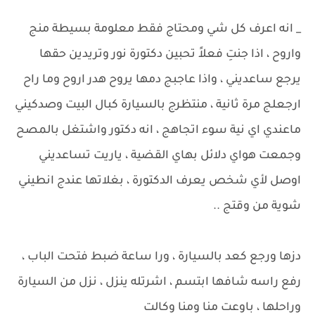
_ انه اعرف كل شي ومحتاج فقط معلومة بسيطة منج
واروح ، اذا جنتِ فعلاً تحبين دكتورة نور وتريدين حقها
يرجع ساعديني ، واذا عاجبج دمها يروح هدر اروح وما راح
ارجعلج مرة ثانية ، منتظرج بالسيارة كبال البيت وصدكيني
ماعندي اي نية سوء اتجاهج ، انه دكتور واشتغل بالمصح
وجمعت هواي دلائل بهاي القضية ، ياريت تساعديني
اوصل لأي شخص يعرف الدكتورة ، بغلاتها عندج انطيني
شوية من وقتج ..
دزها ورجع كعد بالسيارة ، ورا ساعة ضبط فتحت الباب ،
رفع راسه شافها ابتسم ، اشرتله ينزل ، نزل من السيارة
وراحلها ، باوعت منا ومنا وكالت