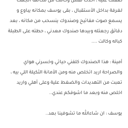
صفنت عليه ، آخذت نفس وكامت من مكانها اتجهت
لغرفة بداخل الأستقبال ، بقى يوسف بمكانه يباوع و
يسمع صوت مفاتيح وصندوك ينسحب من مكانه ، بعد
دقائق رجعتله وبيدها صندوك معدني ، حطته على الطبلة
كباله وكالت ....
أمينة : هذا الصندوك كلفني حياتي وخسرني هواي
والصراحة اريد اتخلص منه ومن الأمانة الثكيلة اللي بيه ،
تعبت من التهديدات والضغط علية وعلى أهلي واريد
اخلص منه وبعد ما اشوفكم عندي..
يوسف : ان شاءالله ما تشوفينا بعد..