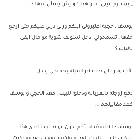
_ يمة نور بنيتي ، منو هذا ؟ وليش يسأل عنها ؟
يوسف : حجية اعتبروني ابنكم وربي دزني عليكم حتى ارجع
حقها ، تسمحولي ادخل نسولف شوية مو مال ابقى
بالباب ؟
الأب وخر على صفحة واشرله بيده حتى يدخل
دفع زوجته بالعربانة ودخلوا للبيت ، كعد الحجي و يوسف
كعد مقابيلهم ...
يوسف : انه آسف اجيتكم بدون موعد ، وما ادري هذا
بيتكم ، دلوني بالبيت القديم ولكيته مقفول صدفة دكيت