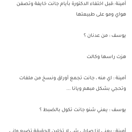
أمينة :قبل اختفاء الدكتورة بأيام جانت خايفة وتصفن
هواي ومو على طبيعتها
يوسف : من عدنان ؟
هزت راسها وكالت
أمينة : اي منه ، جانت تجمع أوراق ونسخ من ملفات
وتحجي بشكل مبهم ويانا ...
يوسف : يعني شنو جانت تكول بالضبط ؟
أمينة : يعني اذا صارلي شي لا تخلين الحقيقة تضيع واني