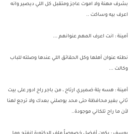
بشرف مهنة ولا اموت عاجز ومتقبل كل اللي ديصير وانه
اعرف بيه وساكت ..
أمينة : انت اعرف المهم عنوانهم ...
نطته عنوان أهلها وكل الحقائق اللي عندها وصلته للباب
وكالت ...
أمينة : هسه يلة ضميري ارتاح ، من باجر راح ادور على بيت
ثاني بغير محافظة حتى محد يوصلني بعدك ولا ترجع لهنا
لأن ما راح تلكاني موجودة..
يوسف : يكون أفضل خصوصاً ملف الدكتورة انفتح وما