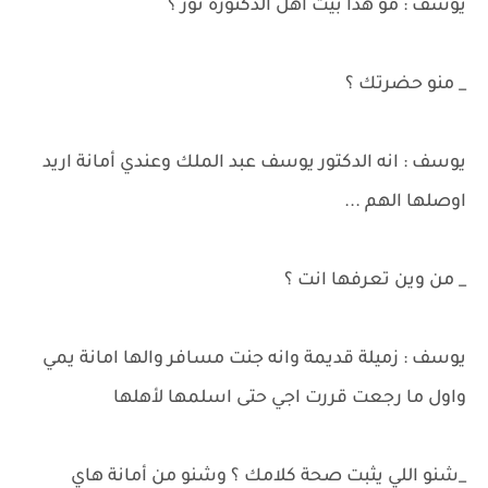
يوسف : مو هذا بيت اهل الدكتورة نور ؟
_ منو حضرتك ؟
يوسف : انه الدكتور يوسف عبد الملك وعندي أمانة اريد
اوصلها الهم ...
_ من وين تعرفها انت ؟
يوسف : زميلة قديمة وانه جنت مسافر والها امانة يمي
واول ما رجعت قررت اجي حتى اسلمها لأهلها
_شنو اللي يثبت صحة كلامك ؟ وشنو من أمانة هاي