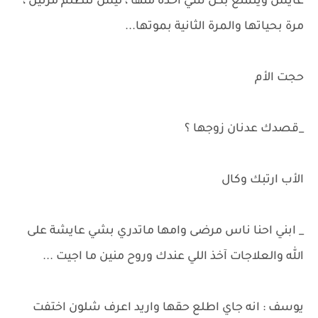
عايش ويتمتع بكل شي آخذه منها ، ليش تنظلم مرتين ،
مرة بحياتها والمرة الثانية بموتها...
حجت الأم
_قصدك عدنان زوجها ؟
الأب ارتبك وكال
_ ابني احنا ناس مرضى وامها ماتدري بشي عايشة على
الله والعلاجات آخذ اللي عندك وروح منين ما اجيت ...
يوسف : انه جاي اطلع حقها واريد اعرف شلون اختفت