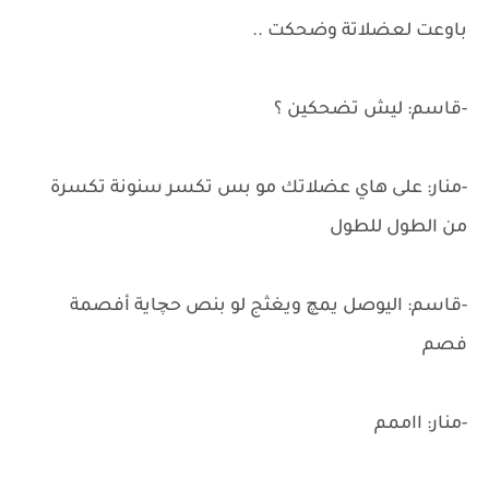
باوعت لعضلاتة وضحكت ..
-قاسم: ليش تضحكين ؟
-منار: على هاي عضلاتك مو بس تكسر سنونة تكسرة
من الطول للطول
-قاسم: اليوصل يمچ ويغثج لو بنص حچاية أفصمة
فصم
-منار: ااممم