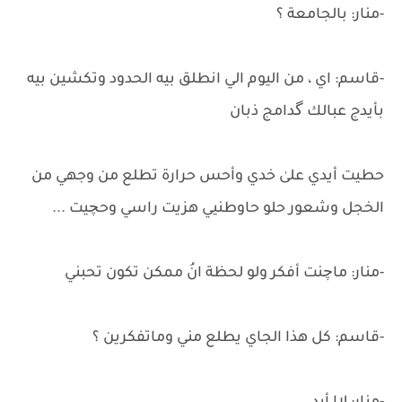
-منار: بالجامعة ؟
-قاسم: اي ، من اليوم الي انطلق بيه الحدود وتكشين بيه
بأيدج عبالك گدامج ذبان
حطيت أيدي علىٰ خدي وأحس حرارة تطلع من وجهي من
الخجل وشعور حلو حاوطنيي هزيت راسي وحچيت ...
-منار: ماچنت أفكر ولو لحظة انُ ممكن تكون تحبني
-قاسم: كل هذا الجاي يطلع مني وماتفكرين ؟