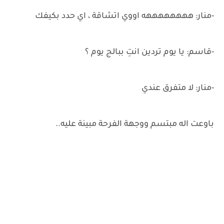
-منار: ههههههههه اووي اتشاقة ، اي حدد بكيفك
-قاسم: يا يوم تردين انتِ ببالج يوم ؟
-منار: لا متفرق عندي
باوعت اله مبتسم ووجهة الفرحة مبينة عليه..