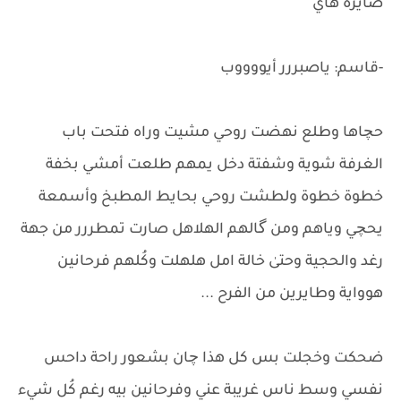
صايرة هاي
-قاسم: ياصبررر أيووووب
حچاها وطلع نهضت روحي مشيت وراه فتحت باب
الغرفة شوية وشفتة دخل يمهم طلعت أمشي بخفة
خطوة خطوة ولطشت روحي بحايط المطبخ وأسمعة
يحچي وياهم ومن گالهم الهلاهل صارت تمطررر من جهة
رغد والحجية وحتىٰ خالة امل هلهلت وكُلهم فرحانين
هوواية وطايرين من الفرح ...
ضحكت وخجلت بس كل هذا چان بشعور راحة داحس
نفسي وسط ناس غريبة عني وفرحانين بيه رغم كُل شيء