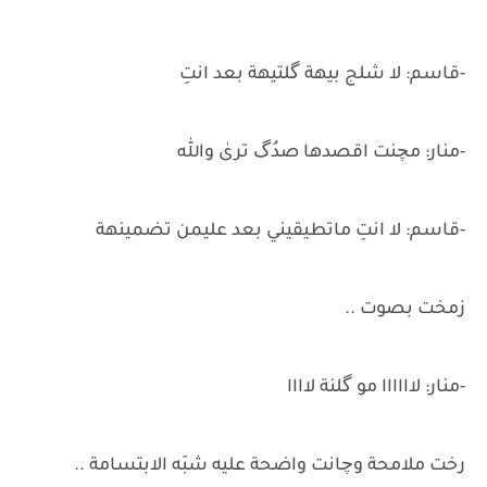
-قاسم: لا شلج بيهة گلتيهة بعد انتِ
-منار: مچنت اقصدها صدُگ ترىٰ والله
-قاسم: لا انتِ ماتطيقيني بعد عليمن تضمينهة
زمخت بصوت ..
-منار: لاااااا مو گلنة لاااا
رخت ملامحة وچانت واضحة عليه شبَه الابتسامة ..