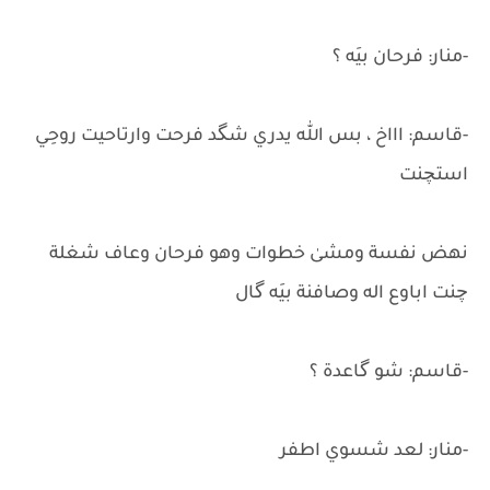
-منار: فرحان بيَه ؟
-قاسم: اااخ ، بس الله يدري شگد فرحت وارتاحيت روحِي
استچنت
نهض نفسة ومشىٰ خطوات وهو فرحان وعاف شغلة
چنت اباوع اله وصافنة بيَه گال
-قاسم: شو گاعدة ؟
-منار: لعد شسوي اطفر