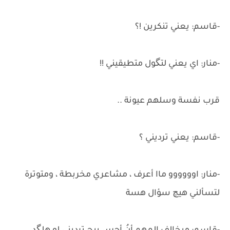
-قاسم: يعني تنكرين !؟
-منار: اي يعني لتگول متطيقيني !!
قرب نفسة وسلهم عيونة ..
-قاسم: يعني ترديني ؟
-منار: اوووووو ماا أعرف ، مشاعري مخربطة ، ومتوترة
لتسألني هيچ سؤال هسة