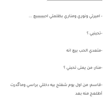
- اميرتي ونوري ومناري بظلمتي احببببببچ ...
-تحبنيي ؟
-متعدي الحب بيچ انه
-منار: من يمتى تحبني ؟
-قاسم: من اول يوم شفتج بيه دخلتي براسي وماگدرت
أطلعج منه بعد