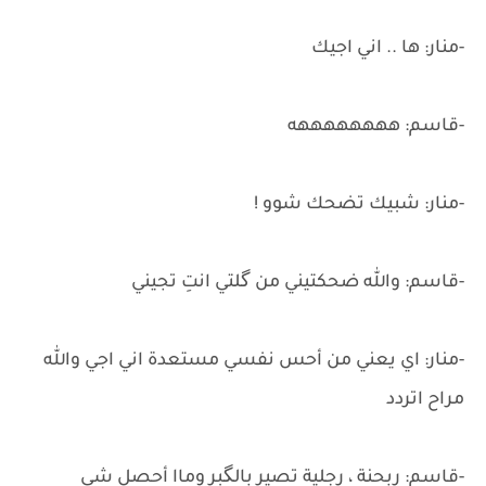
-منار: ها .. اني اجيك
-قاسم: ههههههههه
-منار: شبيك تضحك شوو !
-قاسم: والله ضحكتيني من گلتي انتِ تجيني
-منار: اي يعني من أحس نفسي مستعدة اني اجي والله
مراح اتردد
-قاسم: ربحنة ، رجلية تصير بالگبر وماا أحصل شي