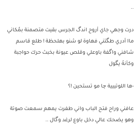
..
درت وجهي جاي أروح اندگ الجرس بقيت متصمنة بمُكاني
ماا أدري طگتني فهاوة لو شنو بهلحظة ! طلع قاسم
شافني واگفة باوعلي وقلص عيونة بخبث حرك حواجبة
وكأنهُ يگول
-ها اللوتييية چا مو تستحين !؟
عافني وراح فتح الباب واني طفرت يمهم سمعت صوتة
وهو يضحك عالي دخل باوع لرغد وگال ..