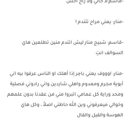
-قاسم:لا خالي ولا راح احس
-منار: يعني مراح تتندم !
-قاسم: شبيج منار ليش اتندم منين تطلعين هاي
السوالف انتِ
-منار: اوووف يعني باچر إذا أهلك او الناس عرفوا بيه اني
أبوية مجرم ومعدوم واهلي شاردين واني رادوني فصلية
ومحد وراية كل عمامي اتبروا مني من عقدنا بدون علمهم
وخوالي ميعرفوني وين الله حاطني اصلاً ، وكل هاي
الهوسة والقيل والقال