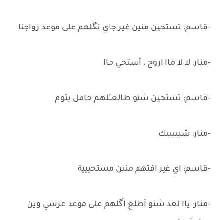
-قاسم: تستحين منين غير جاي نگلهم على موعد زواجنا
-منار: لا لا ماا اروح ، أستحي ماا
-قاسم: تستحين شنو طالعتلهم حامل بتوم
-منار: شبييييك
-قاسم: اي غير افتهم منين مستحييية
-منار: ياا لعد شنو أطلع اگلهم على موعد عرسي وين