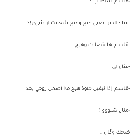
-قاسم: شتطلب ؟
-منار: ااحم ، يعني هيج وهيج شغلات او شيء !؟
-قاسم: ها شغلات وهيج
-منار: اي
-قاسم: إذا تبقين حلوة هيج ماا اضمن روحي بعد
-منار: شنووو ؟
ضحك وگال ..