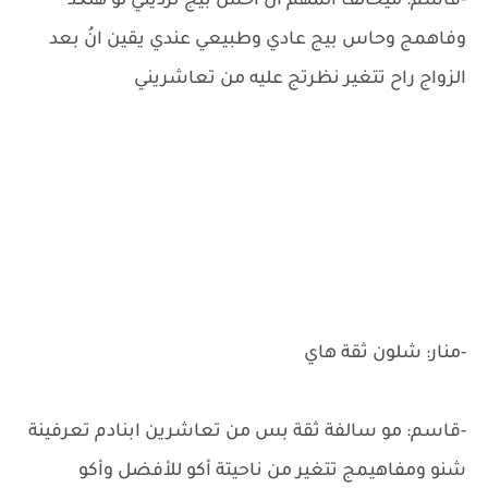
-قاسم: ميخالف المهم أنُ أحس بيج ترديني لو هلگد
وفاهمج وحاس بيج عادي وطبيعي عندي يقين انُ بعد
الزواج راح تتغير نظرتج عليه من تعاشريني
-منار: شلون ثقة هاي
-قاسم: مو سالفة ثقة بس من تعاشرين ابنادم تعرفينة
شنو ومفاهيمج تتغير من ناحيتة أكو للأفضل وأكو