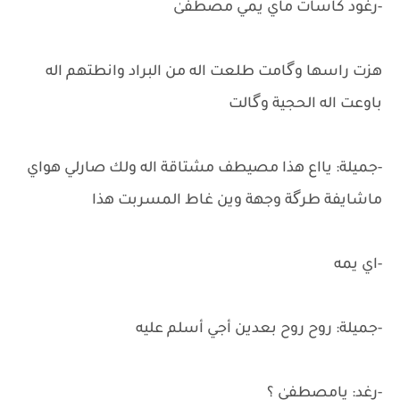
-رغود كاسات ماي يمي مصطفىٰ
هزت راسها وگامت طلعت اله من البراد وانطتهم اله
باوعت اله الحجية وگالت
-جميلة: يااع هذا مصيطف مشتاقة اله ولك صارلي هواي
ماشايفة طرگة وجهة وين غاط المسربت هذا
-اي يمه
-جميلة: روح روح بعدين أجي أسلم عليه
-رغد: يامصطفىٰ ؟