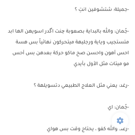
-جميلة: شتشوفين انتِ ؟
-جُمان: والله بالبداية بصعوبة چنت اگدر اسويهن الها ابد
متستجيب وياية ورجليهة ميتحركون نهائياً بس هسة
احس أهون واحسن صح ماكو حركة بعدهن بس أحس
مو ميتات مثل الأول بأيدي
-رغد: يعني مثل العلاج الطبيعي دتسويلهة ؟
-جُمان: اي
-رغد: والله كفو ، يحتاج وقت بس هواي