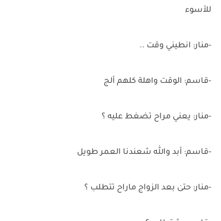
للأسوء
-منار: انطيني وقت ..
-قاسم: الوقت واهلة كلهم ألج
-منار: يعني مراح تضغط عليه ؟
-قاسم: أبد والله شعندنا العمر طويل
-منار: حتىٰ بعد الزواج ماراح تتطلب ؟