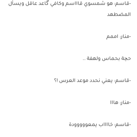
-قاسم: هو شمسوي قاااسم وكافي گاعد عاقل ويسأل
المضطهد
-منار: اممم
حچة بحماس ولهفة ..
-قاسم: يعني نحدد موعد العرس !؟
-منار: هااا
-قاسم: خااااب يمعووووودة