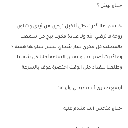
-منار: ليش ؟
-قاسم: ماا گدرت حتى أتخيل ترحين من أيدي وشلون
روحة لا ترضي الله ولا عبادة فكرت بيج من سمعت
بالفصلية كل فكري صار شجاي تحس شلونها هسة ؟
وماگدرت أصبر أبد ، وبنفس الساعة أجلنا كل شغلنا
وطلعنا لبغداد حتى الوقت اختصرة عوف بالسرعة
أرتفع صدري أثر تنهيدتي وأردفت
-منار: متحس انت متندم عليه