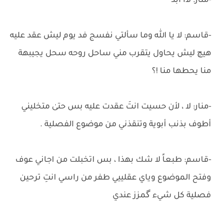
-منار: لاا أبد
-قاسم: لا يا الله وما سألتي نفسج فد يوم ليش عقد عليه
هيچ ليش يحاول يتقرب مني ساحل روحه سحل يجيبهة
منا يحطها منا !؟
-منار: لا ، لأن حسيت انتَ عقدت عليه بس حتىٰ متخليني
أطوف بذنب أبوية وتنقذني من موضوع الفصلية .
-قاسم: طبعاً لا شك بهذا ، بس اتخبلت من اجاني عوف
وفتح الموضوع وياي عقلييي طفر من راسي انتِ ترحين
فصلية كل شيء گمزز عندي