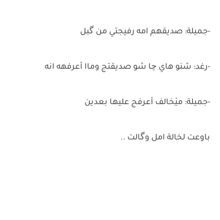
-جميلة: صديقهم امه رفيجتي من گبل
-رغد: شنو هاي چا شو صديقتج وماا أعرفهه انه
-جميلة: ميَخالف أعرفج عليها بعدين
باوعت لخالة امل وگالت ..