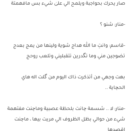
صار يحرك بحواجبة ويلمح الي علىٰ شيء بس مافهمتة
-منار: شنو ؟
-قاسم: وانتِ ما الله هداج شوية ولينها من يمج بعدج
تضوجين مني وما تگدرين تتقبليني وتلعب روحج
بهت وجهي من أتذكرت ذاك اليوم من گلت اله هاي
الحچاية ..
-منار: لا .. شسمة چانت بلحظة عصبية وماچنت مفتهمة
شيء من حوالي بظل الظروف الي مريت بيها ، ماچنت
اقصدها