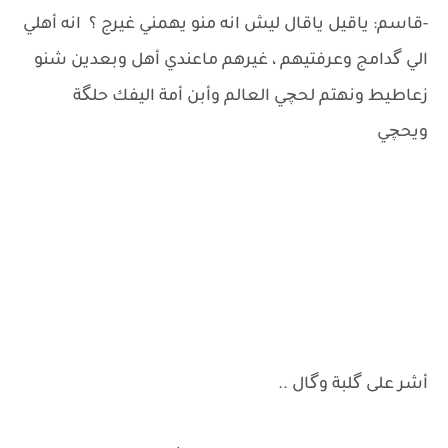
-قاسم: ياقيل ياقال ليش انه منو يهمني غيرج ؟ انه أهلي
الي گدامج وعرفتيهم ، غيرهم ماعندي أهل وبعدين شنو
زعاطيط ونهتم لحچي العالم وأبن أمة اليفك حلگة
ويحچي
أشر على گلبة وگال ..