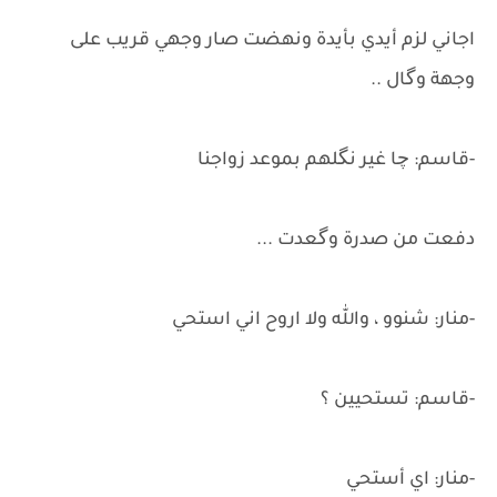
اجاني لزم أيدي بأيدة ونهضت صار وجهي قريب على
وجهة وگال ..
-قاسم: چا غير نگلهم بموعد زواجنا
دفعت من صدرة وگعدت ...
-منار: شنوو ، والله ولا اروح اني استحي
-قاسم: تستحيين ؟
-منار: اي أستحي