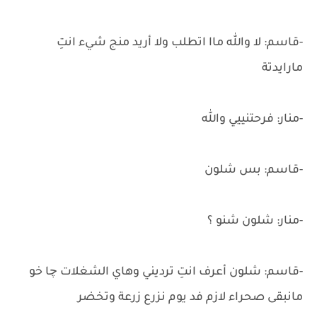
-قاسم: لا والله ماا اتطلب ولا أريد منج شيء انتِ
مارايدتة
-منار: فرحتنييي والله
-قاسم: بس شلون
-منار: شلون شنو ؟
-قاسم: شلون أعرف انتِ ترديني وهاي الشغلات چا خو
مانبقى صحراء لازم فد يوم نزرع زرعة وتخضر