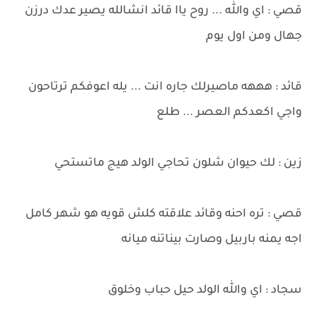
قصي : اي والله ... روح ياا قائد انشالله يصير عدك درزن
جهال ومن اول يوم
قائد : هههه ماصيرلك جاره انت ... يله اعوفكم ترتاحون
واجي اكعدكم العصر ... طلع
زين : لك حيوان شلون تحاجي الولد هيج ماتستحي
قصي : تره احنه وقائد علاقته كلش قويه هو شهر كامل
اجه يمنه باربيل وصارت بيناتنه ميانه
سجاد : اي والله الولد حيل حباب وخلوق