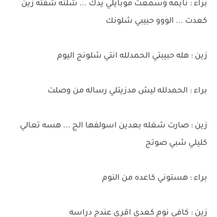
براء : نايمه وسمعت موبايلي يدك ... شلته شفته زين
كعدت ... الووو حبيبي شلونك
زين : هله حبيبتي الحمدلله انتي شلونج اليوم
براء : الحمدلله ليش مدزيتلي رساله من وصلت
زين : صارت شغله بعدين اسولفها الج ... هسه تعالي
كليلي شبي صوتج
براء : هستوني كاعده من النوم
زين : كافي نوم كعدي اقري عندج دراسه