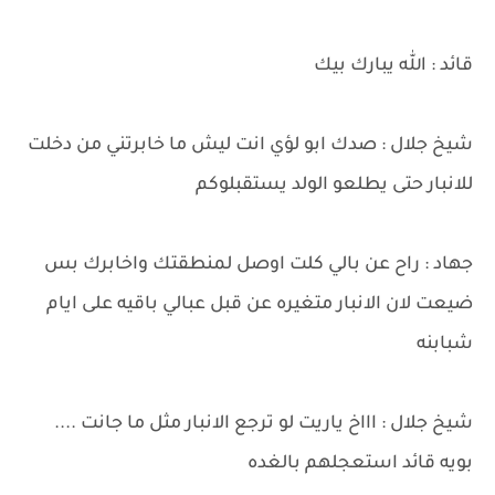
قائد : الله يبارك بيك
شيخ جلال : صدك ابو لؤي انت ليش ما خابرتني من دخلت
للانبار حتى يطلعو الولد يستقبلوكم
جهاد : راح عن بالي كلت اوصل لمنطقتك واخابرك بس
ضيعت لان الانبار متغيره عن قبل عبالي باقيه على ايام
شبابنه
شيخ جلال : اااخ ياريت لو ترجع الانبار مثل ما جانت ....
بويه قائد استعجلهم بالغده