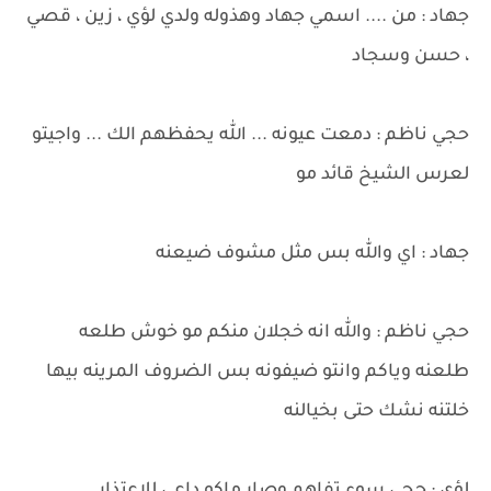
جهاد : من .... اسمي جهاد وهذوله ولدي لؤي ، زين ، قصي
، حسن وسجاد
حجي ناظم : دمعت عيونه ... الله يحفظهم الك ... واجيتو
لعرس الشيخ قائد مو
جهاد : اي والله بس مثل مشوف ضيعنه
حجي ناظم : والله انه خجلان منكم مو خوش طلعه
طلعنه وياكم وانتو ضيفونه بس الضروف المرينه بيها
خلتنه نشك حتى بخيالنه