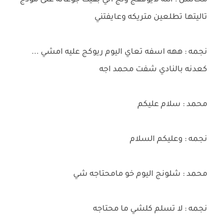
محاسن : الله لايوفقج ولج اني بقيت جوعانه على مودج
تاليتها تطلعين متريكه وعايفتني
نجمه : ههه اسفه تعاي اليوم ريوكج عليه امشي ...
كعدنه بالنادي شفت محمد اجه
محمد : سلام عليكم
نجمه : وعليكم السلام
محمد : شلونج اليوم خو مامحتاجه شي
نجمه : لا تسلم كلشي ما محتاجه