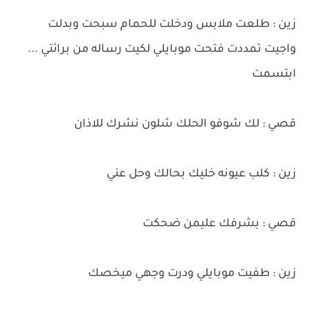
زين : طلعت ملابس ودخلت للحمام سبحت وبدلت
واجيت تمددت فتحت موبايلي لكيت رساله من برائتي ...
ابتسمت
قصي : لك شوفو الحلك شلون نشرك للاذان
زين : كلب عيونه خليك بحالك وحل عني
قصي : بشرفك عليمن ضحكت
زين : طفيت موبايلي ودرت وجهي ميخصك