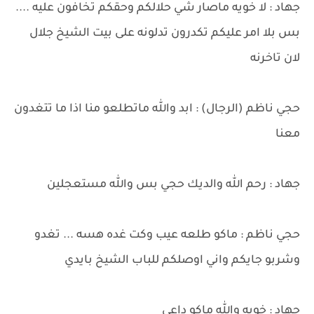
جهاد : لا خويه ماصار شي حلالكم وحقكم تخافون عليه ....
بس بلا امر عليكم تكدرون تدلونه على بيت الشيخ جلال
لان تاخرنه
حجي ناظم (الرجال) : ابد والله ماتطلعو منا اذا ما تتغدون
معنا
جهاد : رحم الله والديك حجي بس والله مستعجلين
حجي ناظم : ماكو طلعه عيب وكت غده هسه ... تغدو
وشربو جايكم واني اوصلكم للباب الشيخ بايدي
جهاد : خويه والله ماكو داعي