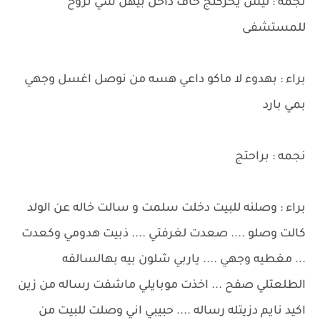
نجمه : ليش يحركنج خاف داخل بيهن شي نروح
للمستشفى
براء : بهدوء لا ماكو داعي هسه من نوصل اغسل وجهي
بمي بارد
نجمه : براحتج
براء : وصلنه للبيت دخلت سلمت و سالت خاله عن الولد
كالت وصلو .... صعدت لغرفتي .... ذبيت هدومي وكعدت
... مغطيه وجهي .... ياربي شلون بيه بهالسالفه
الطلعتلي صفح ... اخذت موبايلي ماشفت رساله من زين
اكيد نايم دزيتله رساله .... حبيبي اني وصلت للبيت من