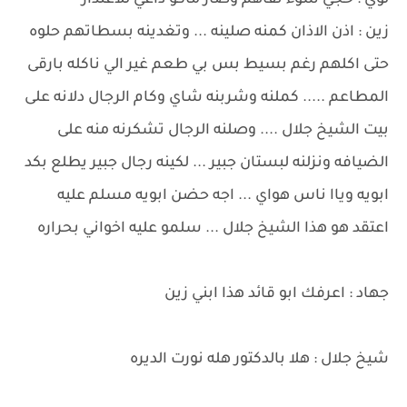
لؤي : حجي سوء تفاهم وصار ماكو داعي للاعتذار
زين : اذن الاذان كمنه صلينه ... وتغدينه بسطاتهم حلوه
حتى اكلهم رغم بسيط بس بي طعم غير الي ناكله بارقى
المطاعم ..... كملنه وشربنه شاي وكام الرجال دلانه على
بيت الشيخ جلال .... وصلنه الرجال تشكرنه منه على
الضيافه ونزلنه لبستان جبير ... لكينه رجال جبير يطلع بكد
ابويه وياا ناس هواي ... اجه حضن ابويه مسلم عليه
اعتقد هو هذا الشيخ جلال ... سلمو عليه اخواني بحراره
جهاد : اعرفك ابو قائد هذا ابني زين
شيخ جلال : هلا بالدكتور هله نورت الديره