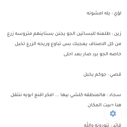
لؤي : يله امشونه
زين : طلعنه للبساتين الجو يجنن بستاينهم متروسه زرع
من كل الاصناف يعجبك بس تباوع وريحه الزرع تخبل
خاصه الجو برد صار بعد احلى
قصي : جوكم يخبل
سجاد : هالمنطقه كلشي بيها ... افكر اقنع ابويه ننتقل
هنا حبيت المكان
قائد : تنورونه والله