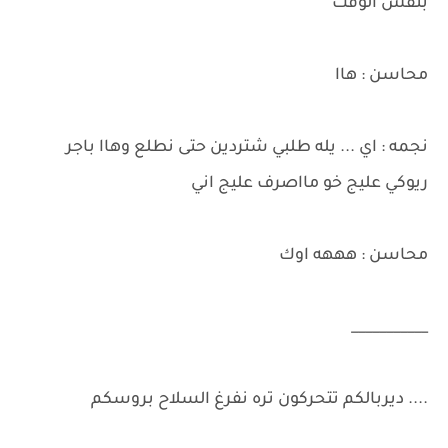
بنفس الوقت
محاسن : هاا
نجمه : اي ... يله طلبي شتردين حتى نطلع وهاا باجر
ريوكي عليج خو مااصرف عليج اني
محاسن : هههه اوك
___________
.... ديربالكم تتحركون تره نفرغ السلاح بروسكم