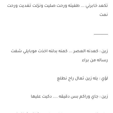
تكعد خابرني ... طفيته ورحت صليت ونزلت تغديت ورحت
نمت
________
زين : كعدنه العصر ... كمنه بدلنه اخذت موبايلي شفت
رساله من براء
لؤي : يله زين تعال راح نطلع
زين : جاي وراكم بس دقيقه .... دكيت عليها