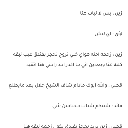
زين : بس لا نبات هنا
لؤي : اي ليش
زين : زحمه احنه هواي خلي نروح نحجز بفندق عيب نبقه
كلنه هنا وبعدين اني ما اكدر اخذ راحتي هنا اتقيد
قصي : والله ابوك مادام شاف الشيخ جلال بعد مايطلع
قائد : شبيكم شباب محتاجين شي
قصي : زين يريد يحجز بفندق يكول زحمه نبقه هنا