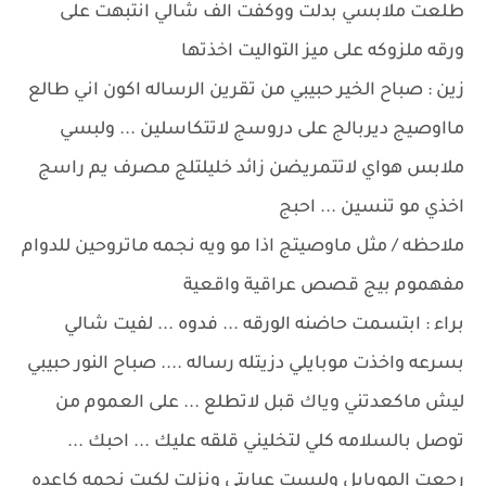
طلعت ملابسي بدلت ووكفت الف شالي انتبهت على
ورقه ملزوكه على ميز التواليت اخذتها
زين : صباح الخير حبيبي من تقرين الرساله اكون اني طالع
مااوصيج ديربالج على دروسج لاتتكاسلين ... ولبسي
ملابس هواي لاتتمريضن زائد خليلتلج مصرف يم راسج
اخذي مو تنسين ... احبج
ملاحظه / مثل ماوصيتج اذا مو ويه نجمه ماتروحين للدوام
مفهموم بيج قصص عراقية واقعية
براء : ابتسمت حاضنه الورقه ... فدوه ... لفيت شالي
بسرعه واخذت موبايلي دزيتله رساله .... صباح النور حبيبي
ليش ماكعدتني وياك قبل لاتطلع ... على العموم من
توصل بالسلامه كلي لتخليني قلقه عليك ... احبك ...
رجعت الموبايل ولبست عبايتي ونزلت لكيت نجمه كاعده