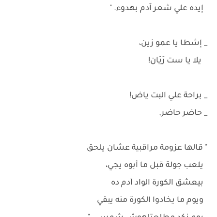
إيده علي شعر آدم بهدوء. "
_ إشطا يا عمو زين،
يلا يا ست رَيَان!
_ براحة علي البت ياض!
_ حاضر حاضر.
" قالها عزومة مراقبية عشان يلحق
يلعب جولة قبل ما أبوه يجي،
بيعشق الكورة الواد آدم ده
ويوم ما يخادوا الكورة منه يبقي