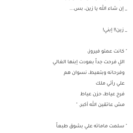
_ إن شاء الله يا زين، بس...
_ زين!! إبني!
" كانت عمتو فيروز،
اللِ فرحت جداً بعودت إبنها الغالي
وفرحانه وبتعيط، نسوان هم
علي رأئي ملك
فرح عياط، حزن عياط
مش عاتقين الله أكبر. "
" سلمت ماماته علي بشوق طبعاً