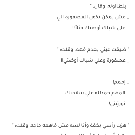
بنطالونه، وقال: "
_ مش يمكن تكون العصفورة اللِ
علي شباك أوضتك مثلاً!!
" ضيقت عيني بعدم فهم، وقلت: "
_ عصفورة وعلي شباك أوضتي!!
_ إممم!
المهم حمدلله علي سلامتك
نورتِيني!
" هزت رأسي بخفة وأنا لسه مش فاهمه حاجه، وقلت: "