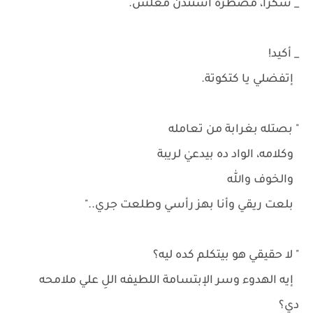
_ شكراً، مضطرة أستئذن معلش.
_ أكيد!
إتفضلي يا كتكوتة.
" بصتله بغرابة من تعامله
وكلامه، الواد ده بيدعيٰ لريبة
والخوف والله
بلعت ريقي وأنا بهز رأسي وطلعت جري.."
" لا حقيقي هو بيتكلم كده ليه؟
إيه الهدوء وسر الإبتسامة اللطيفه اللِ علي ملامحه
دي؟