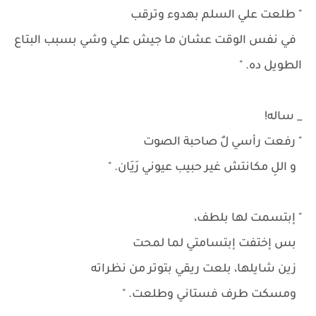
" طلعت علي السلم بهدوء وترقب
في نفس الوقت عشان ما جيش علي وشي بسبب البتاع
الطويل ده. "
_ ساله!
" رفعت رأسي لٌ صاحبة الصوت
و اللِ مكانتش غير حبيب عيوني رَيَان. "
" إبتسمت لها بلطف،
بس إختفت إبتسامتي لما لمحت
زين شايلها، بلعت ريقي بتوتر من نظراته
ومسكت طرف فستاني وطلعت. "