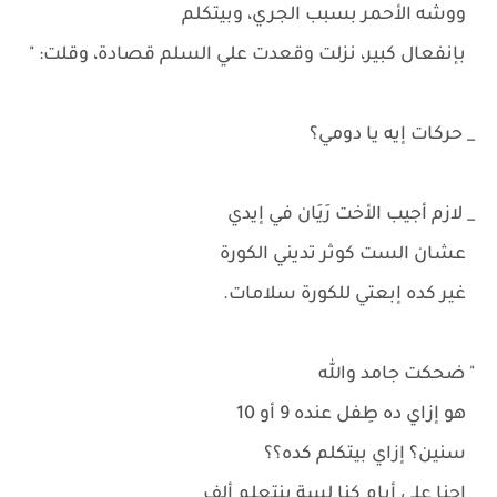
ووشه الأحمر بسبب الجري، وبيتكلم
بإنفعال كبير، نزلت وقعدت علي السلم قصادة، وقلت: "
_ حركات إيه يا دومي؟
_ لازم أجيب الأخت رَيَان في إيدي
عشان الست كوثر تديني الكورة
غير كده إبعتي للكورة سلامات.
" ضحكت جامد والله
هو إزاي ده طِفل عنده 9 أو 10
سنين؟ إزاي بيتكلم كده؟؟
إحنا علي أيام كنا لسة بنتعلم ألف