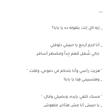
__
_ إيه اللِ إنت بتقوله ده يا بابا؟
_ أنا لازم أرجع يا حبيبتي دلوقتي
جالي شُغل مُهم جِداً ومضطر أسافر.
" هزيت رأسي وأنا بتحكم في دموعي، وقلت: "
_ وهتسيبني هِنا يا بابا!
" مسك كتفي بإيده، وبصيلي وقال: "
_ يا حبيبتي أنا مش هتأخر، ملهوش