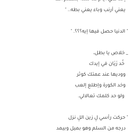
يعني أرنب وباء يعني بطه.. "
" الدنيا حصل فيها إيه؟؟؟. "
_ خلاص يا بطل،
خُد رَيَان في إيدك
ووديها عند عمتك كوثر
وخد الكورة وإطلع إلعب
ولو حد كلمك تعالالي.
" حركت رأسي لِ زين اللِ نزل
درجه من السلم وهو بميل وبيمد