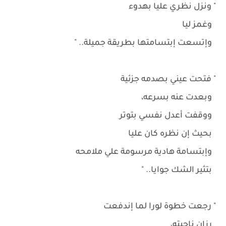
" ونزل نظري عليا بهدوء
وغمز ليا
وإتسعت إبتسامتها بطريقة جميلة.. "
" فتحت عيني بصدمه جزئية
وبعدت عنه بسرعه،
ووقفت أعدل نفسي بتوتر
بحيث إن نظره كان عليا
وإبتسامة هادية مرسومة علي ملامحه
بتثير الشك جوايا.. "
" رجعت خطوة لورا لما إندفعت
رزان ناحيته،