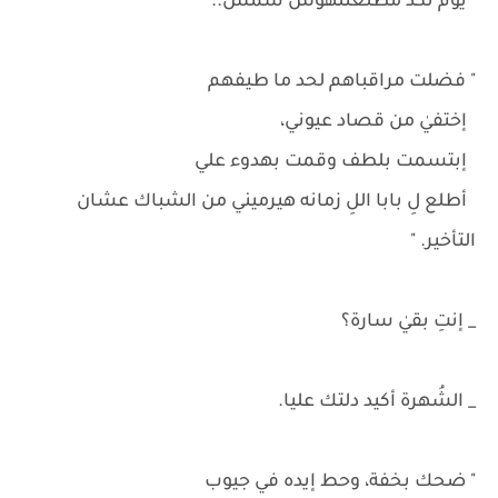
يوم نكد مطلعتلهوش شمس.. "
" فضلت مراقباهم لحد ما طيفهم
إختفيٰ من قصاد عيوني،
إبتسمت بلطف وقمت بهدوء علي
أطلع لِ بابا اللِ زمانه هيرميني من الشباك عشان
التأخير. "
_ إنتِ بقيٰ سارة؟
_ الشُهرة أكيد دلتك عليا.
" ضحك بخفة، وحط إيده في جيوب