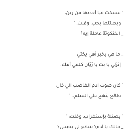
" مسكت فيا أخدتها من زين،
وبصتلها بحب، وقلت: "
_ الكتكوتة عاملة إيه؟
_ ما هي بخير أهي يختي
إنزلي يا بت يا رَيَان كلمي أمك.
" كان صوت آدم الغاضب اللِ كان
طالع ينهج علي السلم.. "
" بصتلة بإستغراب، وقلت: "
_ مالك يا آدم؟ بتنهج لي يحبيبي؟