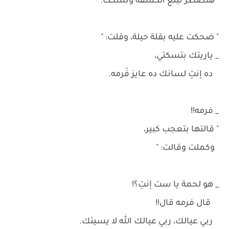
هنضطر نبلع الكسفه ونسكت.
" ضحكت عليه بقلة حيلة، وقلت: "
_ ياريتك بتسكتي،
ده إنتِ لسانك ده عايز فَرمه.
_ فرمه!!
" قالتها بتعجب كبير،
وكملت وقالت: "
_ هو لحمة يا ست إنتِ؟!
قال فرمه قال!!
ربي عيالك، ربي عيالك الله لا يسيئك.