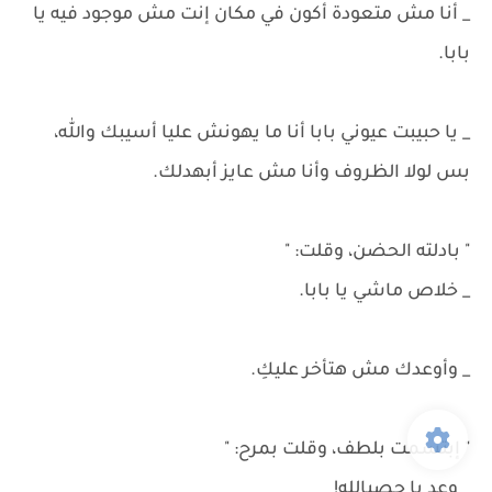
_ أنا مش متعودة أكون في مكان إنت مش موجود فيه يا
بابا.
_ يا حبيبت عيوني بابا أنا ما يهونش عليا أسيبك والله،
بس لولا الظروف وأنا مش عايز أبهدلك.
" بادلته الحضن، وقلت: "
_ خلاص ماشي يا بابا.
_ وأوعدك مش هتأخر عليكِ.
" إبتسمت بلطف، وقلت بمرح: "
_ وعد يا حصبالله!