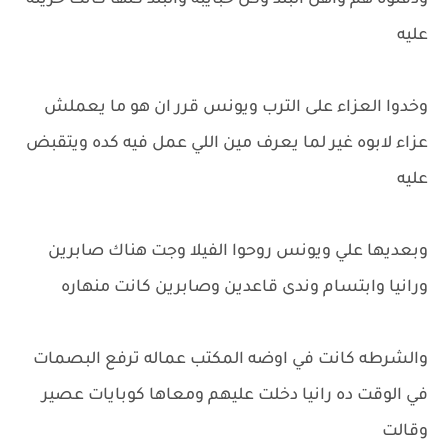
ودفنوه هم واهل البلد وكل حبايبه والبلد كلها كانت حزينه
عليه
وخدوا العزاء على الترب ويونس قرر ان هو ما يعملش
عزاء لابوه غير لما يعرف مين اللي عمل فيه كده ويتقبض
عليه
وبعديها علي ويونس روحوا الفيلا وجت هناك صابرين
ورانيا وابتسام وندى قاعدين وصابرين كانت منهاره
والشرطه كانت في اوضه المكتب عماله ترفع البصمات
في الوقت ده رانيا دخلت عليهم ومعاها كوبايات عصير
وقالت