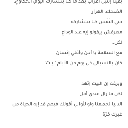
بقينا إتنين أغراب بعد ما كنا بنتشارك اليوم، الحكاوي،
الضحك، الهزار
حتي النَفَس كنا بنتشاركه
معرفش بيقولو إيه عند الوداع
لكن..
مع السلامة يا أحن وأغلي إنسان
كان بالنسبالي في يوم من الأيام 'بيــت'
وبرغم إن البيت إتهد
لكن ما زال عندي أمل
الدنيا تجمعنا ولو لثواني أقولك فيهم قد إيه الحياة من
غيرك مُرّة