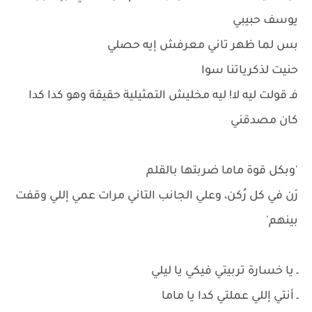
يوسف حبيبي
بس لما ظهر تاني معرفش إيه حصلي
حنيت لذكرياتنا سوا
فـ قولت ليه لا! ليه مخليش التمثيلية حقيقة وهو كدا كدا
كان مصدقني
'وبكل قوة ماما ضربتها بالقلم
رَن في كل رُكن، وعلي الجانب التاني مرات عمي إللي وقفت
بينهم'
ـ يا خسارة تربيتي فيكي يا ليلي
ـ أنتي إللي عملتي كدا يا ماما