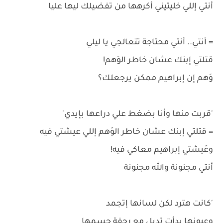
أنتي إللي خليتيني أكرهها من تفضيلك ليها عليا
= أنتي.. أنتي محتاجة تتعالجي يا ليلي
قتلتي إبنك عشان خاطر الوَهم!
وَهم إن إبراهيم ممكن يرجعلك؟
'قربت منها وأنا بضغط علي دراعها بإيدي'
= قتلتي إبنك عشان خاطر الوَهم إللي عيشتي فيه
وعَيشتي إبراهيم معاكي فيه!
أنتي مجنونة والله مجنونة
'كانت هترد لكن لسانها إتجمد
وعيونها بدأت تدبل مع رجفة جسمها