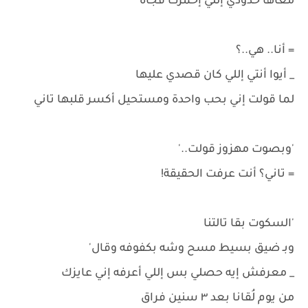
معاها خدودي إللي إحمَرّت فجاة'
= أنا.. هي..؟
_ أيوا أنتي إللي كان قصدي عليها
لما قولت إني بحب واحدة ومستحيل أكسر قلبها تاني
'وبصوت مهزوز قولت..'
= تاني؟ أنت عرفت الحقيقة!
'السكوت بقا تالتنا
وبـ ضيق بسيط مسح وشه بكفوفه وقال'
_ معرفش إيه حصلي بس إللي أعرفه إني عايزك
من يوم لُقانا بعد ٣ سنين فراق