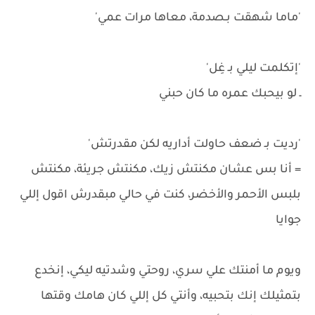
'ماما شهقت بـصدمة، معاها مرات عمي'
'إتكلمت ليلي بـ غِل'
ـ لو بيحبك عمره ما كان حبني
'رديت بـ ضعف حاولت أداريه لكن مقدرتش'
= أنا بس عشان مكنتش زيك، مكنتش جريئة، مكنتش
بلبس الأحمر والأخضر، كنت في حالي مبقدرش اقول إللي
جوايا
ويوم ما أمنتك علي سري، روحتي وشدتيه ليكي، إنخدع
بتمثيلك إنك بتحبيه، وأنتي كل إللي كان هامك وقتها