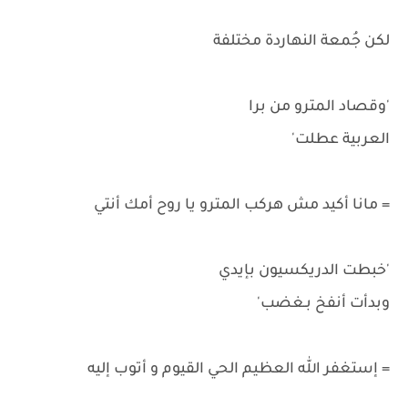
لكن جُمعة النهاردة مختلفة
'وقصاد المترو من برا
العربية عطلت'
= مانا أكيد مش هركب المترو يا روح أمك أنتي
'خبطت الدريكسيون بإيدي
وبدأت أنفخ بـغضب'
= إستغفر الله العظيم الحي القيوم و أتوب إليه