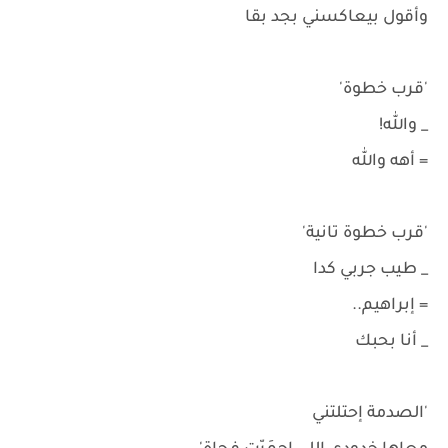
وأقول بيعاكسني بجد بقا
'قرب خطوة'
_ والله!
= أهه والله
'قرب خطوة تانية'
_ طيب جربي كدا
= إبراهيم..
_ أنا بحبك
'الصدمة إحتلتني