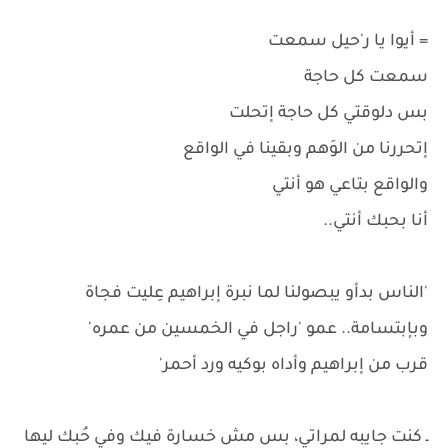
= أيوا يا ر'حيل سمعت
سمعت كل حاجة
بس دلوقتي كل حاجة إتحلت
إتحررنا من الوَهم وبقينا في الواقع
والواقع بتاعي هو أنتي
أنا بحبك أنتي..
'الناس بدأو يبصولنا لما نبرة إبراهيم عِليت فجاة
وبإبتسامة.. عمو 'راجل في الخمسين من عمره'
قرب من إبراهيم وأداه بوكيه ورد أحمر'
ـ كنت جايبه لمراتي، بس مش خسارة فيك وفي حُبك ليها