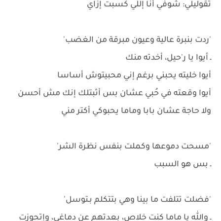
تقوليلي: شوفي أنا إللي كسبت إزاي
'ردت بنبرة عالية وعيون مبرقة من الغضب'
ـ أيوا يا ر'حيل، أخدته منك
أيوا خليته يحبني برغم إني محبيتوش أساسا
أيوا وقعته في حُبي عشان بس أثبتلك إنك مش أحسن
ولا حاجة عشان بابا وماما يحبوكي أكتر مني
'مسحت دموعها وكملت بنفس نظرة الشر'
ـ بس هو السبب
'فضلت تتلفت ما بينا وهي بتتكلم بـتوسل'
ـ والله يا ماما كنت خلاص، بعدتهم عن دماغي، وإتحوزت