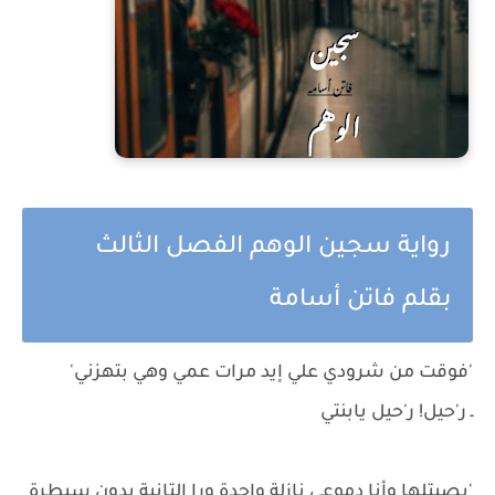
رواية سجين الوهم الفصل الثالث
بقلم فاتن أسامة
'فوقت من شرودي علي إيد مرات عمي وهي بتهزني'
ـ ر'حيل! ر'حيل يابنتي
'بصيتلها وأنا دموعي نازلة واحدة ورا التانية بدون سيطرة