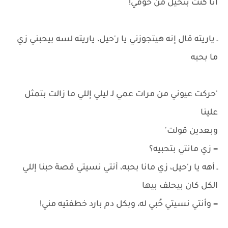
أنا كنت بتخيل من خوفي!
ـ ياريته قال إنه هيتجوزني يا ر'حيل، ياريته لسه بيحبني زي
ما بحبه
'حركت عيوني من مرات عمي لـ ليلي إللي ما زالت بتمثل
علينا
وبعدين قولت'
= زي مانتي بتحبيه؟
ـ أهه يا ر'حيل، زي مانا بحبه، أنتي نسيتي قصة حبنا إللي
الكل كان بيحلف بيها
= وأنتي نسيتي حُبي له، وبكل دم بارد خطفتيه مني!