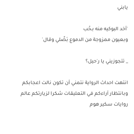
يابني
'أخد البوكيه منه بـحُب
وبعيون ممزوجة من الدموع بَصِّلي وقال'
_ تتجوزيني يا ر'حيل؟
انتهت احداث الرواية نتمني أن تكون نالت اعجابكم
وبانتظار آراءكم في التعليقات شكرا لزيارتكم عالم
روايات سكير هوم