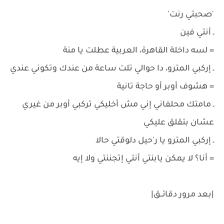
'صحبتي رنت'
ـ أنتي فين
= لسه داخلة القاهرة، العربية عطلت يا منة
ـ إركبي المترو، دا حوالي تلت ساعة من عندك وتكوني عندي
= هشوف أوبر أو حاجة تانية
ـ مامتك محلفاني إني مش أخليكي تركبي أوبر من غيري
عشان بتقلق عليكي
ـ إركبي المترو يا ر'حيل دلوقتي حالا
= أنا؟ لا يمكن يابنتي أنتي إتجننتي ولا إيه
|بعد مرور دقائــق|