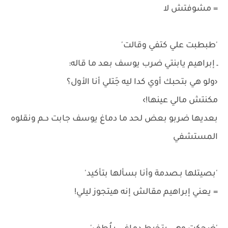
= مشوفتش لا
'طبطبت علي كتفي وقالت'
ـ إبراهيم يابنتي ضرب يوسف بعد ما قاله:
‹ولو هي بتحبك أوي كدا ليه جَتلي أنا الأول؟
مكنتش مالي عينها!›
بعديها ضربو بعض لحد ما دماغ يوسف جابت دـم ونقلوه
المستشفي
'بصيتلها بـصدمة وأنا بسألها بتأكيد'
= يعني إبراهيم مقالش إنه هيتجوز ليلي!