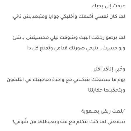
عرفت إني بحبك
لما كان نفسي أضمك وأخليكي جوايا ومتبعديش تاني
لما برضو رجعت البيت وشوفت ليلي محسيتش بـ شئ
ولو حسيت.. بتيجي صورتك قدامي وتمنع كل دا
وحُبي إتأكد أكتر
يوم ما سمعتك بتتكلمي مع واحدة صاحبتك في التليفون
وبتحكيلها حكايتنا
'بلعت ريقي بصعوبة
سمعني لما كنت بتكلم مع منة وبعيطلها من شُوقي!'