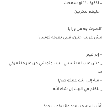
= تذكرة لـ ** لو سمحت
_ خليهم تذكرتين
'الصوت جه من ورايا
مش غريب، حنين، قلبي يعرفه كويس'
= إبراهيم!
_ مش عيب لما تسيبي البيت وتمشي من غير ما تعرفي
حد
= منة إللي رنت عليكو صح!
_ نتكلم في البيت إن شاء الله
'فَلِّت إيدي من إيده وأنا بقول بـحدة'