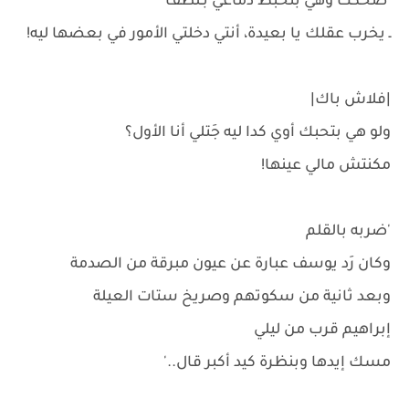
'ضحكت وهي بتخبط دماغي بـلُطف'
ـ يخرب عقلك يا بعيدة، أنتي دخلتي الأمور في بعضها ليه!
|فلاش باك|
ولو هي بتحبك أوي كدا ليه جَتلي أنا الأول؟
مكنتش مالي عينها!
'ضربه بالقلم
وكان رَد يوسف عبارة عن عيون مبرقة من الصدمة
وبعد ثانية من سكوتهم وصريخ ستات العيلة
إبراهيم قرب من ليلي
مسك إيدها وبنظرة كيد أكبر قال..'