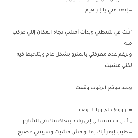
= إبعد عني يا إبراهيم
'تَبِّت في شنطتي وبدأت أمشي تجاه المكان إللي هركب
منه
وبرغم عدم معرفتي بالمترو بشكل عام وبتلخبط فيه
لكني مشيت'
وعند موقع الركوب وقفت
= يوووه! جاي ورايا برضو
_ أنتي محسساني إني واحد بيعاكسك في الشارع
= طيب إيه رأيك بقا لو مش مشيت وسيبتني هصرخ