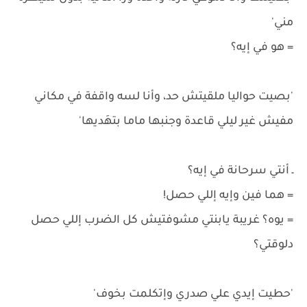
مني'
= هو في إيه؟
'بصيت حواليا ملقيتش حد، وأنا لسه واقفة في مكاني
مفيش غير ليلي قاعدة وجنبها ماما بتهَديها'
ـ أنتي سرحانة في إيه؟
= هما فين وإيه إللي حصل!
= يوه؟ غريبة يابنتي مشوفتيش كل الضرب إللي حصل
دلوقتي؟
'حطيت إيدي علي صدري وإتكلمت بخوف'