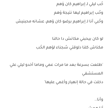
حُب ليلي لـ إبراهيم كان وَهم
وحُب إبراهيم ليها نتيجة وَهم
وحُبي أنا لـ إبراهيم برضو كان وَهم، عشانه محبنيش
لو كان بيحبني مكانش دا حالنا
مكناش كلنا دلوقتي سُجناء لوَهم الحُب
'طلعت بسرعة بعد ما مرات عمي وماما أخدو ليلي علي
المستشفي
دخلت في حالة إنهيار وأغمي عليها'
وأنا..