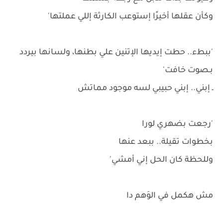
وكأن عقلها أخيرًا إستوعب الكارثة إللي عملتها'
'ببطء.. حطت إيديها الإتنين علي بطنها، ولسانها بيردد
بـصوت خافت'
ـ إبني.. إبني حبيبي لسه موجود مماتش
'رجعت بضهري لورا
بخطوات تقيلة.. ببعد عنها
وللحظة كان الحل إني أمشي'
مش هكمل في الوَهم دا