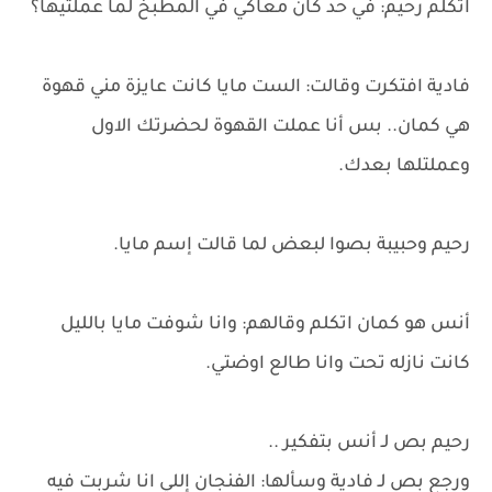
اتكلم رحيم: في حد كان معاكي في المطبخ لما عملتيها؟
فادية افتكرت وقالت: الست مايا كانت عايزة مني قهوة
هي كمان.. بس أنا عملت القهوة لحضرتك الاول
وعملتلها بعدك.
رحيم وحبيبة بصوا لبعض لما قالت إسم مايا.
أنس هو كمان اتكلم وقالهم: وانا شوفت مايا بالليل
كانت نازله تحت وانا طالع اوضتي.
رحيم بص لـ أنس بتفكير ..
ورجع بص لـ فادية وسألها: الفنجان إللي انا شربت فيه