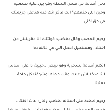
دخل أسامة في نفس اللحظة وهو بيرد عليه بغضب:
ومين اللي حذفهم؟ انت فاكر انك كده هتخفي جريمتك
في حق اختي.
رحيم اتعصب وقال بغضب: قولتلك انا مقربتش من
اختك.. ومستحيل اعمل اللي هي قالته ده!
اتكلم أسامة بسخرية وهو بيبص لـ حبيبة: دا على اساس
اننا مدخلناش عليك وانت معاها وشوفنا كل حاجة
بعنينا.
رحيم ضغط على اسنانه بغضب وقال: هات اختك..