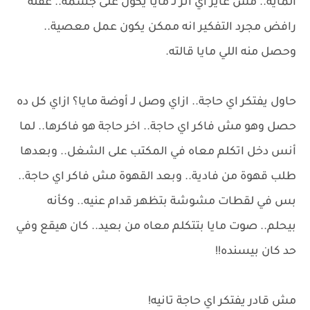
المايه.. مش عايز أي آثر لـ مايا يكون على جسمه.. عقله
رافض مجرد التفكير انه ممكن يكون عمل معصية..
وحصل منه اللي مايا قالته.
حاول يفتكر اي حاجة.. ازاي وصل لـ أوضة مايا؟ ازاي كل ده
حصل وهو مش فاكر اي حاجة.. اخر حاجة هو فاكرها.. لما
أنس دخل اتكلم معاه في المكتب على الشغل.. وبعدها
طلب قهوة من فادية.. وبعد القهوة مش فاكر اي حاجة..
بس في لقطات مشوشة بتظهر قدام عنيه.. وكأنه
بيحلم.. صوت مايا بتتكلم معاه من بعيد.. كان هيقع وفي
حد كان بيسنده!!
مش قادر يفتكر اي حاجة تانيه!