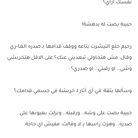
نفسك ازاي؟
حبيبة بصت له بدهشة!
رحيم خلع التيشرت بتاعه ووقف قدامها بـ صدره العا-ري
وقال: مش هتحاولي تبعديني عنك؟ على الاقل هتخربشي
وشي.. او رقبتي.. او صدري؟
وسألها بثقة: في أي آثار لـ خربشة في جسمي قدامك؟
حبيبة بصت على وشه.. ورقبته.. ونزلت بعيونها على
صدره.. وهزت راسها بـ لا وقالت: مفيش اي حاجة.