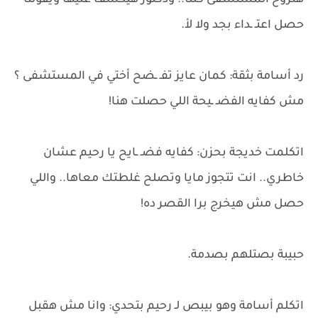
هنروح المستشفى كلنا.. ودكتور هيكشف عليها ويقولنا
حصل اعتـ ـداء بجد ولا لأ.
رد أسامة بثقة: كمان عايز تفـ ـضح أختي في المستشفى ؟
مش كفايه الفضـ ـيحة اللي حصلت هنا!
اتكلمت خديجة بحزن: كفايه فضـ ـايح يا رحيم عشان
خاطري.. انت تتجوز مايا وتصلح غلطتك معاها.. واللي
حصل مش هيخرج برا القصر ده!
حبيبة بصتلهم بصدمة.
اتكلم أسامة وهو بيبص لـ رحيم بتحدي: وانا مش هقبل