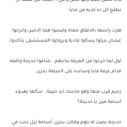
ـداء حصل فعلا وهو مش واعي.. اتمنت من قلبها ان
يطلع كل ده كذبه من مايا.
هزت راسها بالاتفاق معاه ولبسوا هما الاتنين وخرجوا
عشان ينزلوا يسألوا فادية ويروحوا المستشفى يتأكدوا.
اول لما خرجوا من الغرفة بتاعهم.. شافوا خديجة واقفه
قدام غرفة مايا وسانده على الحيطة بحزن.
رحيم قرب منها وهو ماسك ايد حبيبة.. سألها بهدوء:
أسامة فين يا خديجة؟
خديجة بصت له بلوم وقالت بحزن: أسامة نزل تحت في