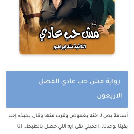
رواية مش حب عادي الفصل
الاربعون
أسامة بص لـ اخته بغموض وقرب منها وقال بخبث: إحنا
بقينا لوحدنا.. احكيلي بقى ايه اللي حصل بالظبط.. انا