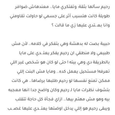
رحيم سألها بثقة: وتفتكري مايا.. معندهاش ضوافر
طويلة كانت هتسيب آثر على جسمي لو حاولت تقاومني
وانا بعـ ـتدي عليها زي ما قالت ؟
حبيبة بصت له بدهشة وهي بتفكر في كلامه.. لأن مش
طبيعي ولا منطقي ان رحيم يفكر يعتـ ـدي على مايا
بالطريقة دي وهي بيته ! حتى لو كان هو شخص غير اللي
تعرفه! مستحيل يعمل كده.. ومايا مش البنت إللي
ممكن تمنع نفسها لو رحيم طلبها برضاها.. هي كانت
بتشوف نظرات مايا لـ رحيم وكان واضح جدا انها معجبه
بيه وهو مش مهتم بيها.. ازاي فجأة كل حاجة تتقلب
ويبقى رحيم هو إللي يدخل اوضتها يعتـ ـدي عليها غصـ ـب