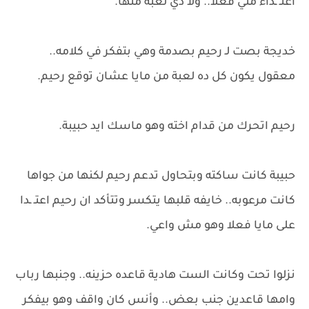
اعتـ ـداء مني فعلا.. ولا دي لعبة منها.
خديجة بصت لـ رحيم بصدمة وهي بتفكر في كلامه..
معقول يكون كل ده لعبة من مايا عشان توقع رحيم.
رحيم اتحرك من قدام اخته وهو ماسك ايد حبيبة.
حبيبة كانت ساكته وبتحاول تدعم رحيم لكنها من جواها
كانت مرعوبه.. خايفه قلبها يتكسر وتتأكد ان رحيم اعتـ ـدا
على مايا فعلا وهو مش واعي.
نزلوا تحت وكانت الست هادية قاعده حزينه.. وجنبها رباب
وامها قاعدين جنب بعض.. وأنس كان واقف وهو بيفكر