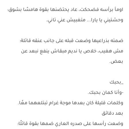
اومأ برأسه فضحكت، عاد يحتضنها بقوة هامسًا بشوق:
وحشتيني يا يارا... متغبيش عني تاني.
ضمته بذراعيها وضعت قبله على جانب عنقه قائلة:
مش هغيب، خلاص يا نديم مبقاش ينفع نبعد عن
بعض.
_بحبك
-وأنا كمان بحبك.
وكلمات قليلة كان بعدها موجة غرام تبتلعهما معًا.
بعد دقائق
وضعت رأسها على صدره العاري ضمها بقوة قائلًا: