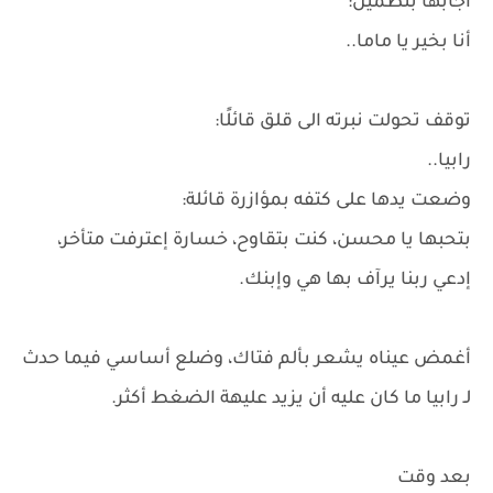
اجابها بتطمين:
أنا بخير يا ماما..
توقف تحولت نبرته الى قلق قائلًا:
رابيا..
وضعت يدها على كتفه بمؤازرة قائلة:
بتحبها يا محسن، كنت بتقاوح، خسارة إعترفت متأخر،
إدعي ربنا يرآف بها هي وإبنك.
أغمض عيناه يشعر بألم فتاك، وضلع أساسي فيما حدث
لـ رابيا ما كان عليه أن يزيد عليهة الضغط أكثر.
بعد وقت