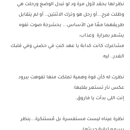
نظر لها بحقد لأول مرة ود لو تبدل الوضع ورحلت هي
وظلت فرح...أو رحل هو وترك الاثنتين.. أو لم يتقابل
طريقهما معًا من الأساس... بحشرجة صوت تفوه
يشعر بمرارة وعذاب:
مشاعرك كانت كدابة يا عهد كنتِ في حضني وفي قلبك
الغدر.. ليه.
نظرت له كأن قوة وهمية تملكت منها تفوهت ببرود
عكس نار تستعر بقلبها:
إنت اللى بدأت يا فاروق.
نظرة عيناه ليست مستفسرة بل مُستنكرة...ينظر
يسمع لبقية حديثها: