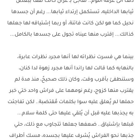
دلف الى غرفة النوم.. تفاجئ بـ غزال كانت تقف ببعض
ثيابها الداخليه، تستكمل إرتداء ثيابها... رغم أن جسدها
نحيل كما هو لكن كانت فاتنة، أو ربما إشتياقه لها جعلها
كذالك... إقترب منها عيناه تجول على جسدها بالكامل...
بينما هي فسرت نظراته لها أنها مجرد نظرات عابرة،
بالنهايه كما قالت لها راندا أنها مجرد زهوة لدا كنان،
وستنطفئ بأقرب وقت، وكان ذلك صحيحً، منذ مدة لم
يقترب منها كزوج، رغم نومهما على فراش واحد ختي خبر
حملها لم يُعلق عليه سوا بكلمات مُقتضبة.. لكن تفاجئت
به يجذبها عليه قبل أن يُلقي عليها حتى كلمة سلام...
قبلها بإشتياق.. ضعفها جعلها تتجاوب مع ذلك، حتي
جذبها نحو الفراش يُشرف عليها بجسده، مسك أطراف