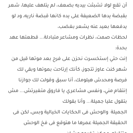
أن تقع لولا تشبثت بيديه بضعف، لم يتلهف عليها، شعر
بقبضة يدها الضعيفة على يده كانها قبضة ناريه، ود لو
يدفعها بعيد عنه يشعر بغضب،
لحظات صمت، نظرات ومشاعر متبادلة... قطعتها عهد
بحدة:
إنت حتي إستخسرت نحزن على فرح بعد موتها قيل من
شهر كنت عاوز تتجوز، كأنك إرتاحت بموتها وبقي لك
فرصة ومحدش هيلومك، أنا سبق وقولت لك جوازنا
إنتقام مني، ونفس مشاعري يا فاروق متغيرتش... مش
بتقول عليا جميلة... وأنا بقولك
الجميلة والوحش فى الحكايات الخيالية وبس، لكن فى
الحقيقة الجميلة عمرها ما هتوقع فى فخ الوحش