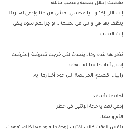
تهكمت إجلال بغصة وغضب قائلة:
إنت اللى إختارت يا محسن، إمشي من هنا وإدعي لها ربنا
يلطُف بها هي واللى فى بطنها... لو جرالهم سوء يبقي
إنت السبب.
نظر لها بندم وكاد يتحدث لكن خرجت مُمرضة، إعترضت
إجلال أمامها سائلة بلهفة:
رابيا... قصدي المريضة اللى جوه أخبارها إيه.
أجابتها بآسف:
إدعي لهم يا حجة الإتنين فى خطر
الأم وإبنها.
بنفس الوقت كانت تقترب زوجة خاله ومعها خاله، تفوهت