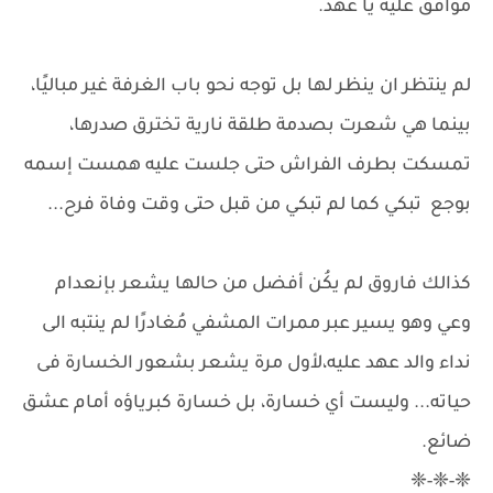
موافق عليه يا عهد.
لم ينتظر ان ينظر لها بل توجه نحو باب الغرفة غير مباليًا،
بينما هي شعرت بصدمة طلقة نارية تخترق صدرها،
تمسكت بطرف الفراش حتى جلست عليه همست إسمه
بوجع تبكي كما لم تبكي من قبل حتى وقت وفاة فرح...
كذالك فاروق لم يكُن أفضل من حالها يشعر بإنعدام
وعي وهو يسير عبر ممرات المشفي مُغادرًا لم ينتبه الى
نداء والد عهد عليه،لأول مرة يشعر بشعور الخسارة فى
حياته... وليست أي خسارة، بل خسارة كبرياؤه أمام عشق
ضائع.
❈-❈-❈