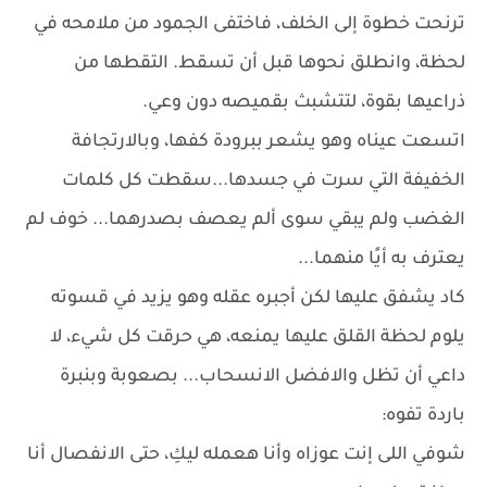
ترنحت خطوة إلى الخلف، فاختفى الجمود من ملامحه في
لحظة، وانطلق نحوها قبل أن تسقط. التقطها من
ذراعيها بقوة، لتتشبث بقميصه دون وعي.
اتسعت عيناه وهو يشعر ببرودة كفها، وبالارتجافة
الخفيفة التي سرت في جسدها...سقطت كل كلمات
الغضب ولم يبقي سوى ألم يعصف بصدرهما... خوف لم
يعترف به أيًا منهما...
كاد يشفق عليها لكن أجبره عقله وهو يزيد في قسوته
يلوم لحظة القلق عليها يمنعه، هي حرقت كل شيء، لا
داعي أن تظل والافضل الانسحاب... بصعوبة وبنبرة
باردة تفوه:
شوفي اللى إنت عوزاه وأنا هعمله ليكِ، حتى الانفصال أنا