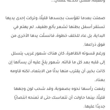
وتتقبله، ممكن تخدعه عشان...
صمتت بعدما تقوّست بجسدها قليلًا، وتركت إحدى يديها
تستقر أسفل بطنها تشعر بألمٍ طفيف. لم يهتم في
البداية، بل عاد للخلف خطوة، فانسلّت يدها الأخرى من
فوق ذراعها.
ورغم قسوته الظاهرة، كان هناك شعور غريب يتسلل
إلى قلبه بعد كل ما قالته. شعور يلحّ عليه أن يسألها إن
كانت بخير، أن يقترب منها بدلًا من الابتعاد، لكنه قاومه
بعناد.
رفعت رأسها نحوه بصعوبة، وقد شحب لون وجهها
قليلًا، بينما حاولت أن تتماسك حتى لا تمنحه انتصارًا
جديدًا عليها.