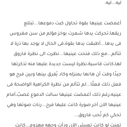
ليه...ليه.
أغمضت عينيها بقوة تحاول كبت دموعها...تبتلع
ريقها،تحركت يدها شعرت بوخز مؤلم من سن مغروس
فى يدها...أطبقت يدها بقوة،فى الحال لا يوجد بها ذرة لا
تتألم...مع ذلك فتحت عينيها...نظرت الى نظرة فاروق
لها،كانت قاسية،نظرة ليست جديدة عليها منه تذكرتها
جيدًا وقت أن هانها بمنزله وكاد يُفرق بينها وبين فرح هو
فعل ذلك فعلًا...لم تتألم من نظرة الكراهية الواضحة فى
عينيه،رغم ذلك أغمضت عينيها سالت الدموع غصبً،أمام
عينيها الآن آخر صورة كانت عليها فرح...رنات صوتها وهي
تحكي كم تُحب فاروق...
تمنت لو كانت تعيش الآن ورأت وجهه مهزوم...كانت