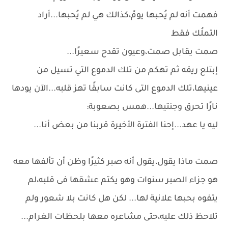
فهمت أنه لم يُحبها يومً،كذالك هي لم يُحبها...أراد
التملُك فقط
صمت يقابل صمت،وعيون تقدح سعيرًا...
إبتلع ريقه ثم تهكم من تلك الدموع التي تسيل من
عينيها،تلك الدموع التى كانت سابقًا تهز قلبه...الآن يودها
نارًا تحرق وجنتيها...همس بصعوبة:
ليه يا عهد...إحنا الفترة الأخيرة قربنا من بعض أنا...
صمت ماذا يقول،يقول أنه صبر كثيرًا وظن أن تألفها معه
هو جزاء الصبر سنوات وهو يكتم عشقها فى قلبه،لم
يتفوه بحبها علانية لها... لكن هل كانت بلا شعور ولم
تلاحظ ذلك عليه،حتى مشاعره معها بلحظات الغرام...