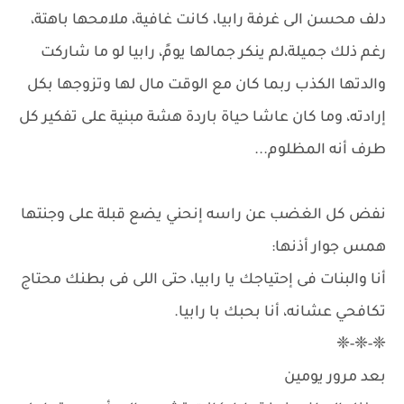
دلف محسن الى غرفة رابيا، كانت غافية، ملامحها باهتة،
رغم ذلك جميلة،لم ينكر جمالها يومً، رابيا لو ما شاركت
والدتها الكذب ربما كان مع الوقت مال لها وتزوجها بكل
إرادته، وما كان عاشا حياة باردة هشة مبنية على تفكير كل
طرف أنه المظلوم...
نفض كل الغضب عن راسه إنحني يضع قبلة على وجنتها
همس جوار أذنها:
أنا والبنات فى إحتياجك يا رابيا، حتى اللى فى بطنك محتاج
تكافحي عشانه، أنا بحبك با رابيا.
❈-❈-❈
بعد مرور يومين