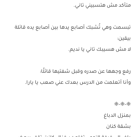
متأكد مش هتسبيني تاني.
تبسمت وهي تُشبك أصابع يدها بين أصابع يده قائلة
بيقين:
لا مش هسيبك تاني يا نديم.
رفع وجهها عن صدره وقبل شفتيها قائلًا:
وأنا أتعلمت من الدرس بعدك عني صعب يا يارا.
❈-❈-❈
بمنزل الدباغ
بشقة كنان