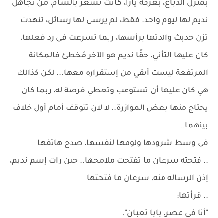
بمنزل الدباغ، بغرفة يارا، كانت تشعر بالسأم، من تجاهل
نديم لها ليوم واحد. فقط، لم يرسل لها رسائل، تنهدت
تزن حدبث والدتها برأسها، ربما تسرعت فى رد فعلها،
كان عليها التأني، حقًا نديم هو الآخر مُخطئ فالمكانة
المرتفعة ليست أبقي من إستقراره معها... لكن كذالك
هي كان عليها أن تستوعب وتعطي فرصة له، ربما كان
يحتاج منها بعض المؤازرة.. لا لان تتوقف أمام أول خلاف
بينهما...
فى وسط شرودها ولومها لنفسها، صدح هاتفها
.. فتحته سرعان ما تفتحت ملامحها.. حين رات إسم نديم،
إذن الرساله منه، سرعان ما فتحتها
.. قرأتها:
"أنا فى مصر، بابا تعبان".