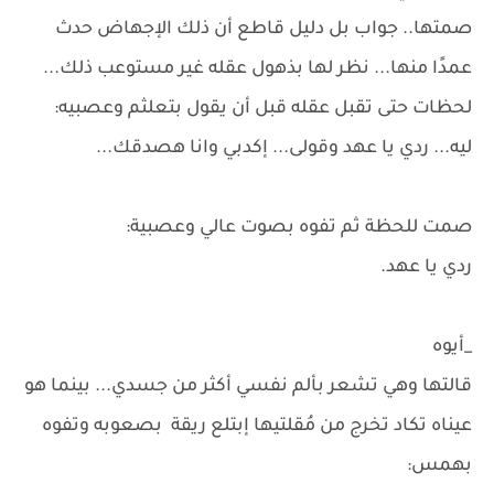
صمتها.. جواب بل دليل قاطع أن ذلك الإجهاض حدث
عمدًا منها... نظر لها بذهول عقله غير مستوعب ذلك...
لحظات حتى تقبل عقله قبل أن يقول بتعلثم وعصبيه:
ليه... ردي يا عهد وقولى... إكدبي وانا هصدقك...
صمت للحظة ثم تفوه بصوت عالي وعصبية:
ردي يا عهد.
_أيوه
قالتها وهي تشعر بألم نفسي أكثر من جسدي... بينما هو
عيناه تكاد تخرج من مُقلتيها إبتلع ريقة بصعوبه وتفوه
بهمس: