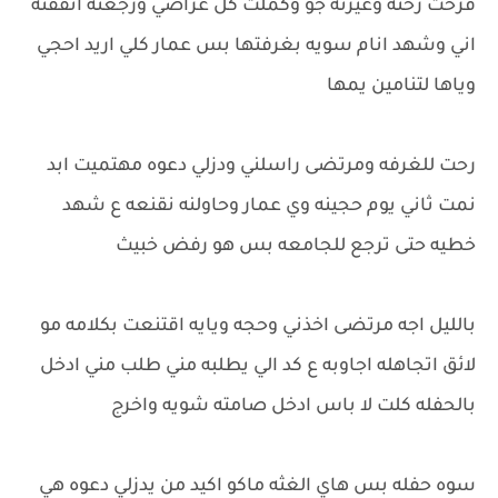
فرحت رحنه وغيرنه جو وكملت كل غراضي ورجعنه انفقنه
اني وشهد انام سويه بغرفتها بس عمار كلي اريد احجي
وياها لتنامين يمها
رحت للغرفه ومرتضى راسلني ودزلي دعوه مهتميت ابد
نمت ثاني يوم حجينه وي عمار وحاولنه نقنعه ع شهد
خطيه حتى ترجع للجامعه بس هو رفض خبيث
بالليل اجه مرتضى اخذني وحجه ويايه اقتنعت بكلامه مو
لائق اتجاهله اجاوبه ع كد الي يطلبه مني طلب مني ادخل
بالحفله كلت لا باس ادخل صامته شويه واخرج
سوه حفله بس هاي الغثه ماكو اكيد من يدزلي دعوه هي