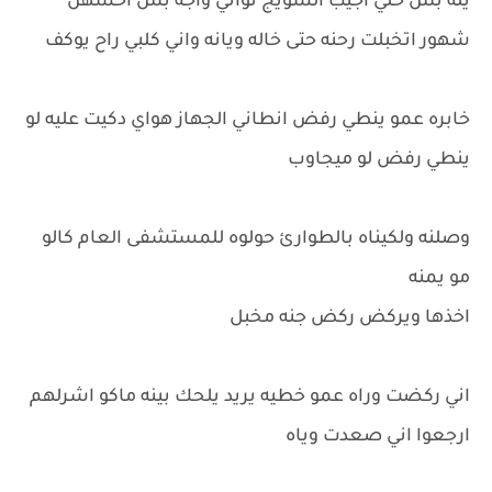
يله بس خلي اجيب السويج ثواني واجه بس احسهن
شهور اتخبلت رحنه حتى خاله ويانه واني كلبي راح يوكف
خابره عمو ينطي رفض انطاني الجهاز هواي دكيت عليه لو
ينطي رفض لو ميجاوب
وصلنه ولكيناه بالطوارئ حولوه للمستشفى العام كالو
مو يمنه
اخذها ويركض ركض جنه مخبل
اني ركضت وراه عمو خطيه يريد يلحك بينه ماكو اشرلهم
ارجعوا اني صعدت وياه