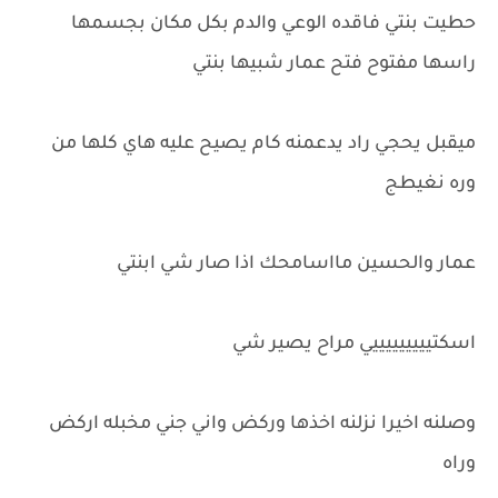
حطيت بنتي فاقده الوعي والدم بكل مكان بجسمها
راسها مفتوح فتح عمار شبيها بنتي
ميقبل يحجي راد يدعمنه كام يصيح عليه هاي كلها من
وره نغيطج
عمار والحسين مااسامحك اذا صار شي ابنتي
اسكتيييييييييي مراح يصير شي
وصلنه اخيرا نزلنه اخذها وركض واني جني مخبله اركض
وراه