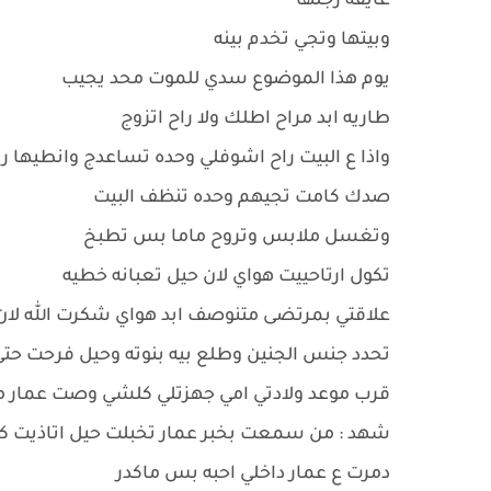
عايفه رجلها
وبيتها وتجي تخدم بينه
يوم هذا الموضوع سدي للموت محد يجيب
طاريه ابد مراح اطلك ولا راح اتزوج
واذا ع البيت راح اشوفلي وحده تساعدج وانطيها 
صدك كامت تجيهم وحده تنظف البيت
وتغسل ملابس وتروح ماما بس تطبخ
تكول ارتاحييت هواي لان حيل تعبانه خطيه
علاقتي بمرتضى متنوصف ابد هواي شكرت الله لا
تحدد جنس الجنين وطلع بيه بنوته وحيل فرحت حت
قرب موعد ولادتي امي جهزتلي كلشي وصت عمار من
شهد : من سمعت بخبر عمار تخبلت حيل اتاذيت ك
دمرت ع عمار داخلي احبه بس ماكدر