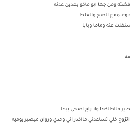
رفضته ومن جها ابو ماكو بعدين عدنه
يه وعلمه ع الصح والغلط
غنت عنه وماما وبابا
مه
يصير مااطلكها ولا راح اضحي بيها
تزوج خلي تساعدني مااكدر اني وحدي وروان ميصير يوميه