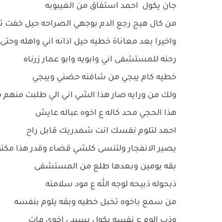
جان يكول احمد استفاق من الغيبوبه
من كال هيج رجع الدم بوجهي الصراحه حيل خفت
واخيرا بعد معاناة خطيه حيل اذانه اني واهله وحتى
رحنه للمستشفى اني وابويه وابو عمار زرناه
خطيه كام يبجي من شافنه حضني ويبجي
ولك من ورايه صار هذا الشي اني الي طلبت منهم م
هذا الحجي محد كاله ع اخوه عباله عايش
احمد لتلوم نفسك انت شمدريك قابل راح
يصير الانفجار ولتنسى كلشي قضاء وقدر هذا مكتو
بقه يومين وبعدها طلع من المستشفى
ذبحوله ذبيحه لوجه الله ع مود سلامته
من سمع باخوه تخبل خطيه وبقه يلوم بنفسه
وذب الوم ع نفسه يكول بسببي اخوي مات