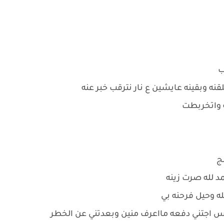
ب
لقنه وبقينه عايشين ع نار نترقب خبر عنه
ه واتخربطت
لج
د لله صرت زينه
ه وحيل فرحنه بي
بس اجتني دفعه مااعرف منين وبعدتني عن الخطر