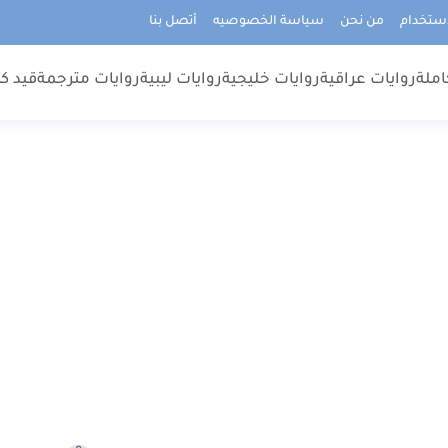
استخدام
من نحن
سياسة الخصوصيه
أتصل بنا
املة
روايات عراقية
روايات خليجية
روايات ليبية
روايات مترجمة
قيد كت