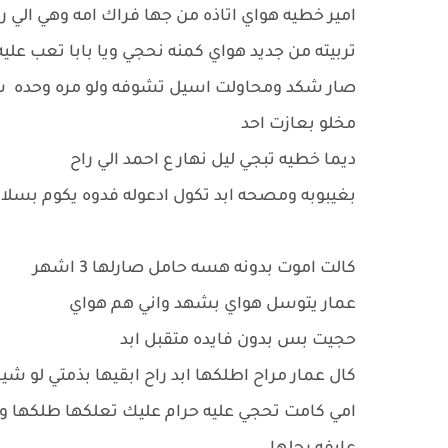
امير خطيه هواي اتاذه من جها فراك امه وهي الي 
تربيته من جديد هواي كمنه نحجي ويا بابا تعب عل
صار شكد ومحاولت اسيل تشوفه ولو مره وحده ست
مخلو بعازت احد
ديما خطيه تبجي ليل نهار ع احمد الي راح
بغيبوبه ومصحه ابد تكول ادعوله فدوه يكوم بسلا
كالت اموت بدونه هسه حامل صارلها 3 اشهر
عمار يتوسل هواي بشهد واني هم هواي
حجيت بس بدون فايده متقبل ابد
كال عمار مراح اطلكها ابد راح ابقيها بذمتي لو ش
امي كامت تحجي عليه حرام عليك تعلكها طلكها وا