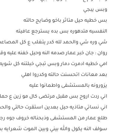
وبس يبجي
بس خطيه حيل متاثر باخو وضايج حالته
النفسيه متدهوره بس بده يسترجع عافيته
شي وره شي والحمد لله كدر يتغلب ع كل المصاع
روان : جان خبر عمار صدمه النه وحيل خفنه عليه وق
امي خطيه ادمرت دمار وبس تبجي خبلتنه كل شوي
بعد معانات اتحسنت حالته وكدروا اهلي
يزورونه بالمستشفى واطمانوا عليه
اني ردت اروح بس مقبل مرتضى كال مو زين ع حم
اني نساتي متاذيه حيل بعدين استقرت حالتي والحم
طلع عمار من المستشفى وذبحناله خروف جوه رجل
سولف النه يكول والله بيني وبين الموت شعرايه 