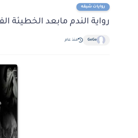
روايات شيقه
رواية الندم مابعد الخطيئة الفصل ال
GeGe
منذ عام