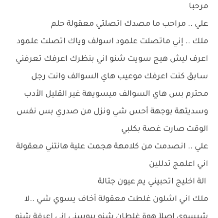
مرحبا
علي .. مراحب ما مصدك اتصلتي معقولة حلم
ملك .. إني ماتصلت علمود اسولف وياك اتصلت علمود
اعرف ليش هيج سويت شنو اني بنظرك اعرفك تعرفني
سابق كنت اعرفك موعيب هاي السوالف وانت رجل
محترم بس هاي السوالف ميسويهة غير القليل الأدب
وسديتهة بوجهة أحس شي ونزل من صدري بس نفس
الوقت صارت غصة بكلبي
علي .. انصدمت من كلامهة هجمت علية هانتني معقولة
اني اعلمج تدللين
الة اخليج اتحبيني يم عيون جتالة
ملك اني اشلون غلطت معقولة أخاف يسوي شي ..لا
شيسوي اصلآ هوة غلطان شنو يبوسني اني اعرفة شنو