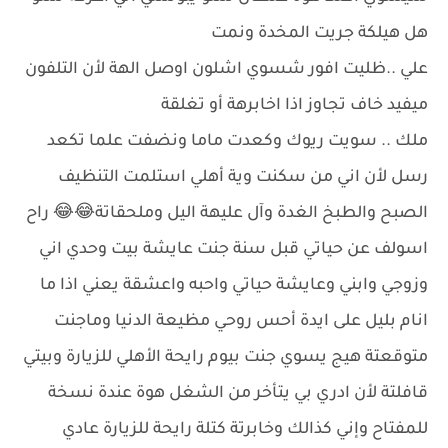
هل هيلكة جريت المخدة ونمت
علي ..ظليت افور شسوي اشلون اوصل الهة لأن التلفون
ميفيد خاف تجاوز اذا اخابرهة أو تغلقة
ملك .. سويت ريوك وكعدت ماما ونضفت علما تكعد
رسل لأن اني من سكنت وية أهلي استلمت التنظيف
الصبح والطبخ الغدة وآل عليهة اليل وملحقاتة😂😂 راح
اسولف عن حياتي قبل سنة جنت عايشة بيت وحدي اني
وزوجي وابني وعايشة حياتي واحبه واعشقة يعني اذا ما
انام بليل على ايدة أحس روحي مظيعة الدنيا وماجنت
متوقعتة هيج يسوي جنت بيوم رايحة الأهلي للزيارة وبيتي
قافلتة لأن ادري بي يتأخر من الشغل هوة عندة نسخة
للمفتاح وإني كذالك وخابرتة كتلة رايحة للزيارة عادي