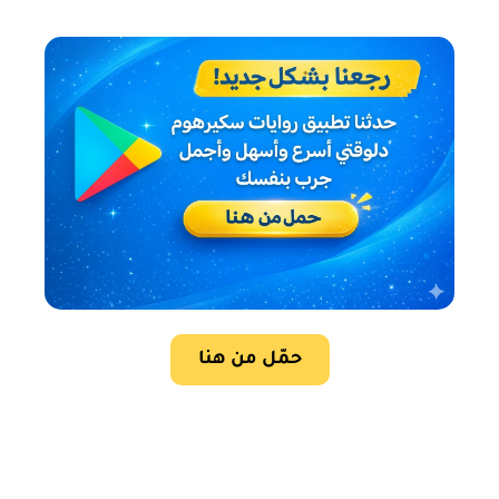
حمّل من هنا