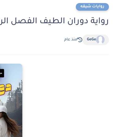
روايات شيقه
رواية دوران الطيف الفصل الرابع 4 بقلم هاجر نور 
GeGe
منذ عام