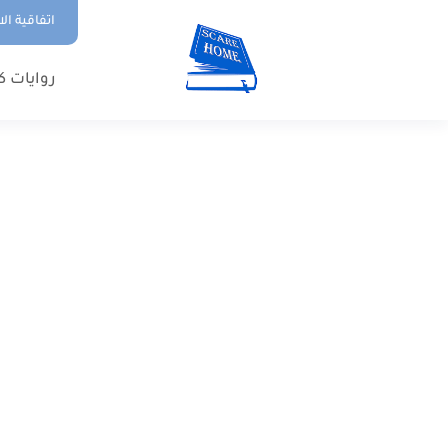
اتفاقية ال
روايات ك