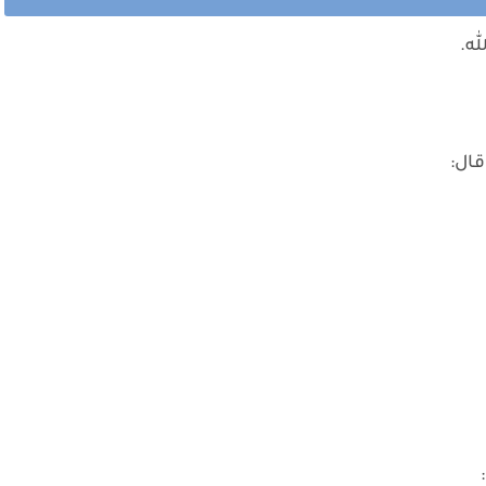
له.
قال: