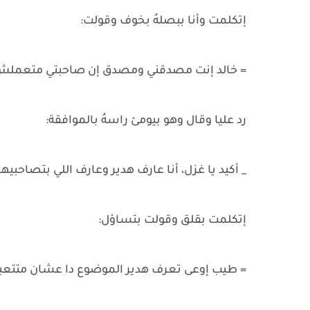
إتكلمت وأنا ببصلهُ بخوف وقولت:
= خالد إنت مصدقني ومصدق إن صاحبتي متعملش
رد عليا وقال وهو بيومئ راسهُ بالموافقة:
_ أكيد يا غزل، أنا عارف هدير وعارف اللي بتصاحبيه
إتكلمت بقلق وقولت بتساؤل:
= طيب إوعى تعرف هدير الموضوع دا عشان متتعب