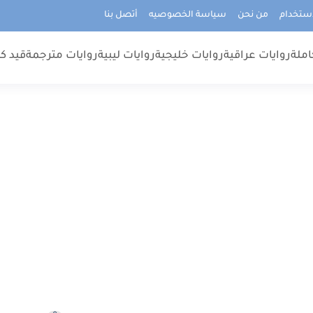
استخدام
من نحن
سياسة الخصوصيه
أتصل بنا
املة
روايات عراقية
روايات خليجية
روايات ليبية
روايات مترجمة
قيد كت