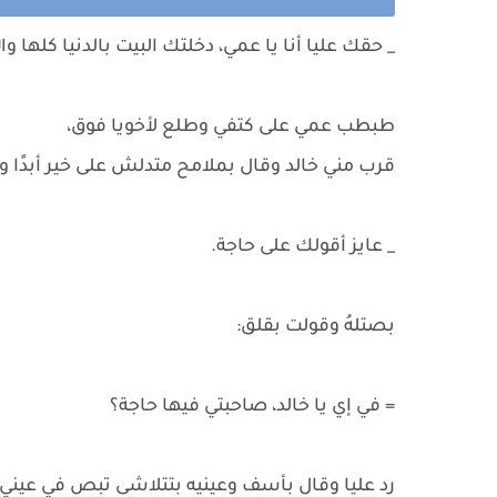
_ حقك عليا أنا يا عمي، دخلتك البيت بالدنيا كلها وال
طبطب عمي على كتفي وطلع لأخويا فوق،
قرب مني خالد وقال بملامح متدلش على خير أبدًا و
_ عايز أقولك على حاجة.
بصتلهُ وقولت بقلق:
= في إي يا خالد، صاحبتي فيها حاجة؟
رد عليا وقال بأسف وعينيه بتتلاشى تبص في عيني: