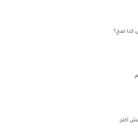
 كدا صح؟
م.
ش أكتر.