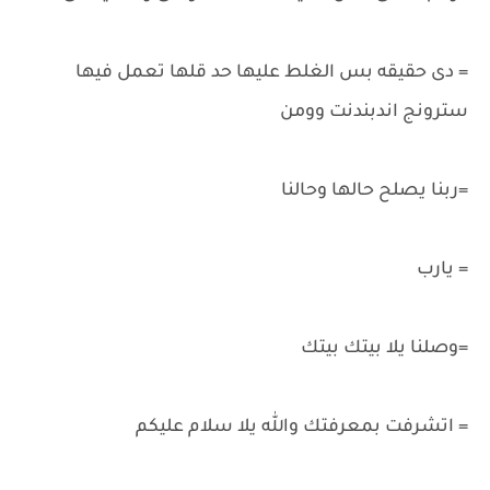
= دى حقيقه بس الغلط عليها حد قلها تعمل فيها
سترونج اندبندنت وومن
=ربنا يصلح حالها وحالنا
= يارب
=وصلنا يلا بيتك بيتك
= اتشرفت بمعرفتك والله يلا سلام عليكم