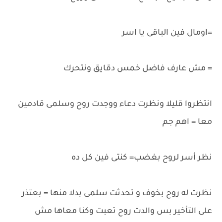
=اومال فين الباقى يا اسر
= مش عارف فاضل خمس دقايق ونتحرك
انتظروا قليلا ونظرت دعاء ووجدت روح وسلمى قادمين
معا = اهم جم
نظر أسر لروح بغضب= كنتى فين كل ده
نظرت له روح بخوف و تحدثت سلمى بدلا منها = بعتذر
على التأخير بس والدت روح تعبت وكنا معاها مش