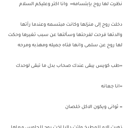
نظرت لها روح بإبتسامه= وانا اكتر وعليكم السلام
دخلت روح إلى منزلها وكانت مبتسمه وعندما رأتها
والدتها فرحت لفرحتها وسألتها عن سبب تغيرها وحكت
لها روح عن سلمى وانها فتاه جميله ومهذبه ومرحه
=طب كويس يبقى عندك صحاب بدل ما تبقى لوحدك
=انا جعانه
= ثوانى ويكون الاكل خلصان
ذهبت الام للمطبخ واتت داليا اخت روح للجلوس معاها