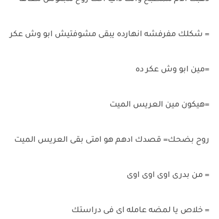
= شكلك مفرفشه انهارده يبقى مشوفتيش ابو وش عكر
=مين ابو وش عكر ده
=هيكون مين العريس الميت
روح بضحك= قصدك ادهم هو امتى بقى العريس الميت
= من بدرى اوى اوى اوى
= خلاص يا لمضه عامله اى فى دراستك