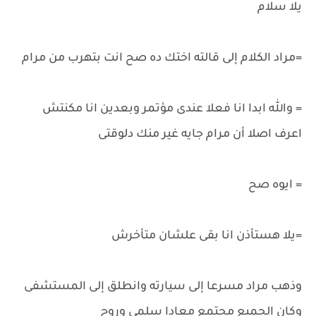
يلا سلام
=مراد الكلام إلى قالته اختك ده صح انت بتهرب من مرام
= والله ابدا انا فعلا عندى مؤتمر وبعدين انا مكنتش
اعرف اصلا أن مرام جايه غير منك دلوقتى
= ايوه صح
=يلا هستأذن انا بقى علشان متأخرش
وذهب مراد مسرعا إلى سيارته وانطلق إلى المستشفى
وكان الجميع مجتمع معادا سلمى وروح