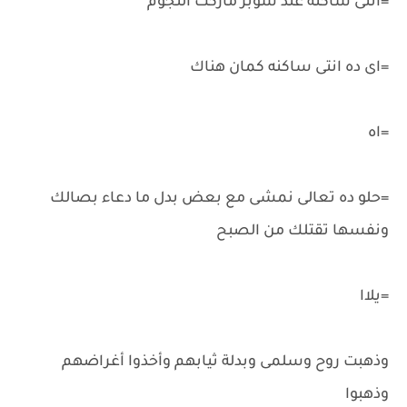
=انتى ساكنه عند سوبر ماركت النجوم
=اى ده انتى ساكنه كمان هناك
=اه
=حلو ده تعالى نمشى مع بعض بدل ما دعاء بصالك
ونفسها تقتلك من الصبح
=يلاا
وذهبت روح وسلمى وبدلة ثيابهم وأخذوا أغراضهم
وذهبوا