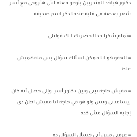
دكتور هياخد المتدربين بتوعو معاه انتى هتروحى مع أسر
شعر بغصه فى قلبه عندما ذكر اسم صديقه
=تمام شكرا جدا لحضرتك انك قولتلى
= العفو هو انا ممكن اسألك سؤال بس متفهميش
غلط
= مفيش حاجه بينى وبين دكتور أسر وإلى حصل أنه كان
بيساعدنى وبس ولو هو في حاجه انا مفيش اظن دى
إجابة السؤال مش كده
= عرفتى منين أنى هسأل السؤال ده