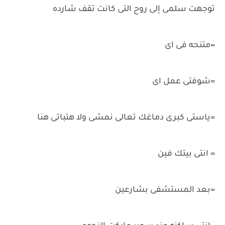
توجهت سلمى إلى روح التى كانت تقف شارده
=متنحه فى اى
=شوفتى عمل اى
=ياستى كبرى دماغك تعالى نمشى ولا هتباتى هنا
= انتى بيتك فين
=بعد المستشفى بشارعين