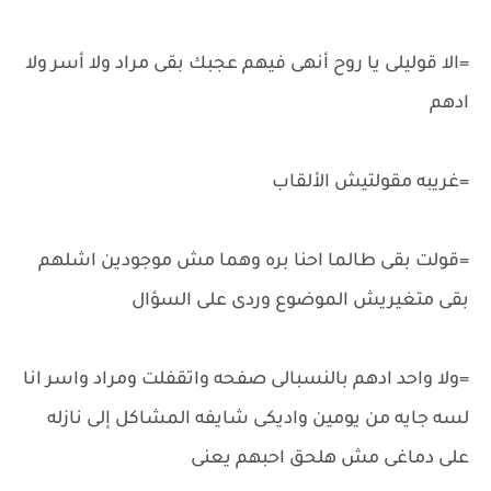
=الا قوليلى يا روح أنهى فيهم عجبك بقى مراد ولا أسر ولا
ادهم
=غريبه مقولتيش الألقاب
=قولت بقى طالما احنا بره وهما مش موجودين اشلهم
بقى متغيريش الموضوع وردى على السؤال
=ولا واحد ادهم بالنسبالى صفحه واتقفلت ومراد واسر انا
لسه جايه من يومين واديكى شايفه المشاكل إلى نازله
على دماغى مش هلحق احبهم يعنى