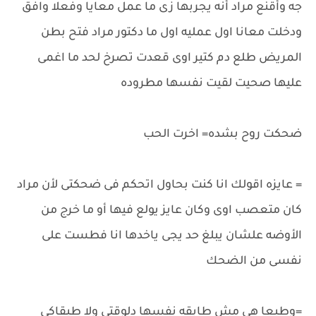
جه وأقنع مراد أنه يجربها زى ما عمل معايا وفعلا وافق
ودخلت معانا اول عمليه اول ما دكتور مراد فتح بطن
المريض طلع دم كتير اوى قعدت تصرخ لحد ما اغمى
عليها صحيت لقيت نفسها مطروده
ضحكت روح بشده= اخرت الحب
= عايزه اقولك انا كنت بحاول اتحكم فى ضحكتى لأن مراد
كان متعصب اوى وكان عايز يولع فيها أو ما خرج من
الأوضه علشان يبلغ حد يجى ياخدها انا فطست على
نفسى من الضحك
=وطبعا هى مش طايقه نفسها دلوقتى ولا طيقاكى