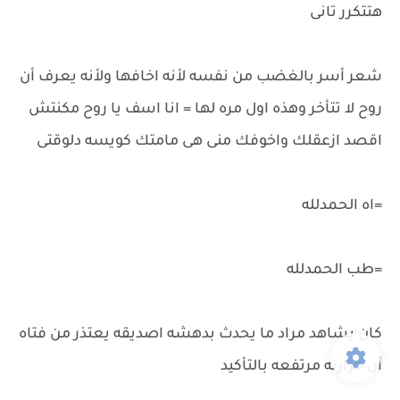
هتتكرر تانى
شعر أسر بالغضب من نفسه لأنه اخافها ولأنه يعرف أن
روح لا تتأخر وهذه اول مره لها = انا اسف يا روح مكنتش
اقصد ازعقلك واخوفك منى هى مامتك كويسه دلوقتى
=اه الحمدلله
=طب الحمدلله
كان يشاهد مراد ما يحدث بدهشه اصديقه يعتذر من فتاه
أن حرارته مرتفعه بالتأكيد