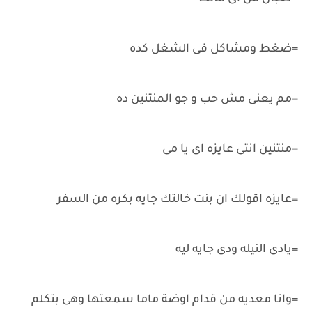
=ضغط ومشاكل فى الشغل كده
=مم يعنى مش حب و جو المنتنين ده
=منتنين انتى عايزه اى يا مى
=عايزه اقولك ان بنت خالتك جايه بكره من السفر
=يادى النيله ودى جايه ليه
=وانا معديه من قدام اوضة ماما سمعتها وهى بتكلم