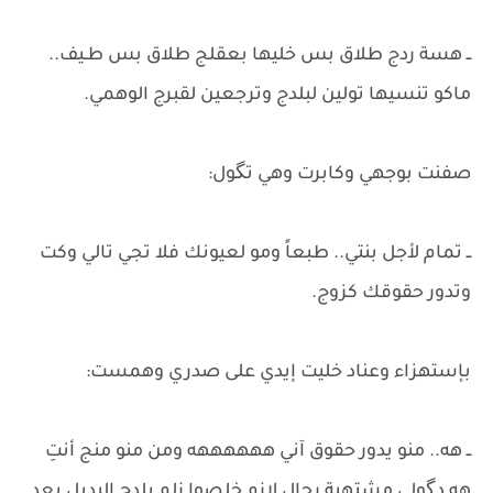
ــ هسة ردج طلاق بس خليها بعقلج طلاق بس طـيف..
ماكو تنسيها تولين لبلدج وترجعين لقبرج الوهمي.
​صفنت بوجهي وكابرت وهي تگول:
ــ تمام لأجل بنتي.. طبعاً ومو لعيونك فلا تجي تالي وكت
وتدور حقوقك كزوج.
​بإستهزاء وعناد خليت إيدي على صدري وهمست:
ــ هه.. منو يدور حقوق آني ههههههه ومن منو منج أنتِ
هه دگولي مشتهية رجال لازم خلصوا زلم بلدج البديل بعد