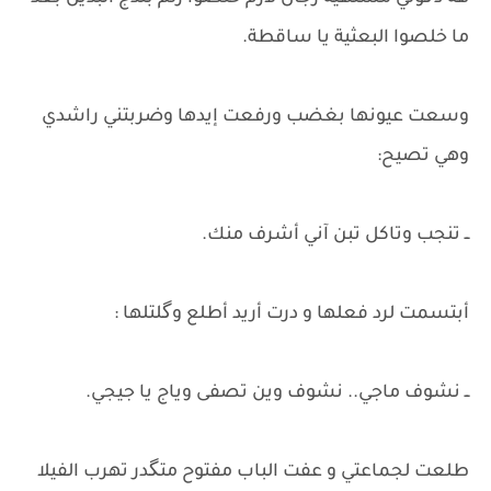
ما خلصوا البعثية يا ساقطة.
​وسعت عيونها بغضب ورفعت إيدها وضربتني راشدي
وهي تصيح:
ــ تنجب وتاكل تبن آني أشرف منك.
​أبتسمت لرد فعلها و درت أريد أطلع وگلتلها :
ــ نشوف ماجي.. نشوف وين تصفى وياج يا جيجي.
طلعت لجماعتي و عفت الباب مفتوح متگدر تهرب الفيلا