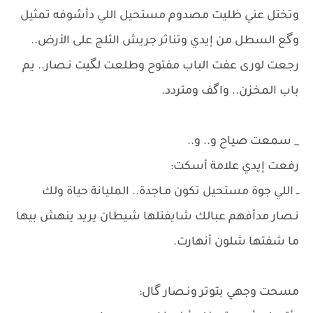
وتختل عني ظليت مصدوم مستحيل اللي دأشوفه تمثيل
وگع السطل من إيدي وتناثر جريش الثلج على الأرض..
رجعت لورى عفت الباب مفتوح وطلعت لگيت نـصار.. يم
باب المخزن.. واگف ومتردد.
_ سمعت صياح و.. و..
​رفعت إيدي علامة أسكت:
​ــ اللي جوة مستحيل تكون مـاجدة.. المليانة حياة ولك
نـصار مدأفهم عبالك شايفتلها شيطان يريد ينهش بيها
ما شفتها شلون أنهارت.
​مسحت وجهي بتوتر ونـصار گال: