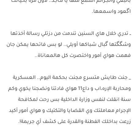
بالبغي والجرائم أسمع منها يا مـاجد.. لأول مرة بحياتك
اگعود واسمعها.
​ــ تدري خلال هاي السنين تندمت من دزتلي رسالة أخذتها
وشگگتها گبال شباكها أويلي.. لو بس فاتحها يمكن جان
فهمت هواي أمور واختصرت كل هالمعاناة..
_ جنت طايش متسرع مجنت بحكمة اليوم.. العسكرية
ومحاربة الإره،اب و داع11 هواي فادتنا ونضجنا يخوي وكم
سنة انقلت لنفس وزارة الداخلية بس رحت لمكافحة
الإجرام معاملتك وي القضايا والتكتيك و هواي أمور أكيد
زرعت بداخلك الفطنة والقدرة على كشف أي جريمة!.