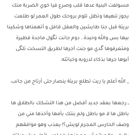
مسولفت البنية عدها قلب وصرع فيا خوي الضربة منك
يجوز تنهيها وتظل تلوم بروحك طول العمر لو طلعت
بريئة قبل جنا طايشين والعقل قافل و أتهمناها وشكينا
بيها بس والله وحيدة.. دوم جانت تگول ماجدة فطيرة
ومتعرفوها گدي مو جنت أجرها لطريق التسخت تلگى
أبوها جرها بذكاء لدروبه وخباثته.
_ الله أعلم يا ريت تطلع بريئة ينصار حتى أرتاح من جانب.
ــ رجعها بعقد جديد أفضل من هذا التشكك بالطلاق ها
باطل ها لا مو باطل ولم بنتك بأمها وأخذها مني من
وصف الحارس المجرم لويش؟! يعذب وهو موافقهم