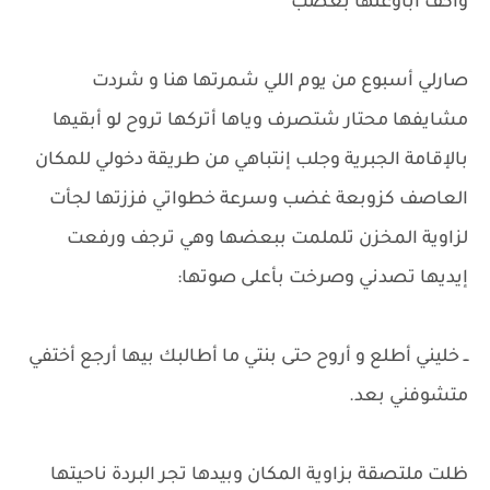
واكف أباوعلها بغضب
صارلي أسبوع من يوم اللي شمرتها هنا و شردت
مشايفها محتار شتصرف وياها أتركها تروح لو أبقيها
بالإقامة الجبرية وجلب إنتباهي من طريقة دخولي للمكان
العاصف كزوبعة غضب وسرعة خطواتي فززتها لجأت
لزاوية المخزن تلملمت ببعضها وهي ترجف ورفعت
إيديها تصدني وصرخت بأعلى صوتها:
ــ خليني أطلع و أروح حتى بنتي ما أطالبك بيها أرجع أختفي
متشوفني بعد.
​ظلت ملتصقة بزاوية المكان وبيدها تجر البردة ناحيتها