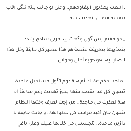
ــ البعث يعذبون اليقاومهم.. وحتى لو جانت بنته تلگى الأب
بنفسه متفنن بتعذيب بنته.
_ مو مقنع بس گول وگعت بيد حزبي سادي يتلذذ
بتعذيبها بطريقة بشعة هو هذا مصير كل خاينة وكل هذا
الصار بيها هو حوبة أهلي وخواتي.
​ــ مـاجد. حكم عقلك أم هبة دوم تگول مستحيل مـاجدة
تسوي كل هذا بقصد منها يجوز تهددت رغم سابقاً أم
هبة تعذرت من مـاجدة.. من إجت تعرف وقتها النظام
شلون جان أكيد مراقب كل خطواتها.. و جانت خايفة لا
دازين مـاجدة.. تتجسس من خلالها عليك وعلى باقي