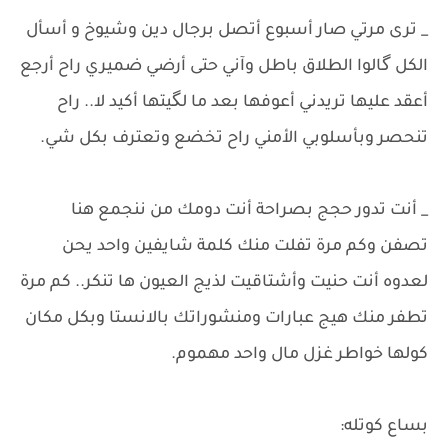
_ ترى مرتي صار أسبوع أتصل برجال دين وشيوخ و أسأل
الكل گالوا الطلاق باطل وآني حتى أرضي ضميري راح أرجع
أعقد عليها تريدني أعوفها بعد ما لگيتها أكيد لا.. راح
تنحصر وبأسلوبي الأمني راح تخضع وتعترف بكل شي.
_ أنت تدور حجج بصراحة أنت دومك من ننجمع هنا
تصفن وكم مرة تفلت منك كلمة شايفين واحد يحن
لعدوه أنت حنيت وأشتاقيت لذيج العيون ها تنكر.. كم مرة
تطفر منك هيج عبارات ومنشوراتك بالانستا وبكل مكان
كولها خواطر غزل مال واحد مهموم.
بساع كوتله: