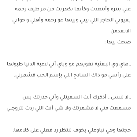
عني بنترة وأبتعدت وكأنما تكهربت من مر طيف رحمة
بعيوني الحاجز اللي بيني وبينها هو رحمة وأهلي و خواتي
الانعدمن
​صحت بيها :
ــ هاي وي البعثية تغويهم مو وياي آني لاعبة الدنيا طبولها
على رأسي مو ذاك الساذج اللي بإسم الحب قشمرتي.
ــ لا تنسى.. أذكرك أنت السعيتلي وآني حذرتك بس
مسمعت مني لا قشمرتك ولا شي أنت اللي ردت تتزوجني
​حجتها وهي تباوعلي بخوف تنتظر رد فعلي على كلامها: