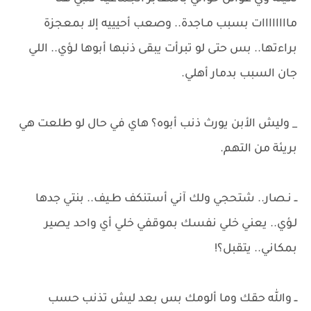
ماااااااات بسبب مـاجدة.. وصعب أحيييه إلا بمعجزة
براءتها.. بس حتى لو تبرأت يبقى ذنبها أبوها لـؤي.. اللي
جان السبب بدمار أهلي.
_ وليش الأبن يورث ذنب أبوه؟ هاي في حال لو طلعت هي
بريئة من التهم.
ــ نـصار.. شتحجي ولك آني أستنكف طـيف.. بنتي جدها
لـؤي.. يعني خلي نفسك بموقفي خلي أي واحد يصير
بمكاني.. يتقبل؟!
ــ والله حقك وما ألومك بس بعد ليش تذنب حسب