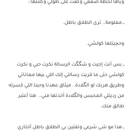
وياها لحظة ضعفي وگفت على طولي وگلتلها :
ــ معلومة.. ترى الطلاق باطل.
وحچيتلها كولشي.​
ــ بس أنت إجيت و شگگت الرسالة نكرت حبي و نكرت
كولشي حتى ما قريت رسالتي إلك اللي بيها معاناتي
وطريق هربك لو الگلادة.. ميثاق عهدنا وحبنا اللي كسرته
من رديتلي المحبس والگلادة أخذتها مني.. هنا أعتبر
طالق منك.
​ــ هذا مو شي شرعي وتفتين بي الطلاق باطل أختاري