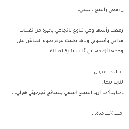
_ رفعي راسج.. جيجي.
​رفعت رأسها وهي تباوع باتجاهي بحيرة من تقلبات
مزاجي وأسلوبي وياها ظليت مركز ضوة الفلاش على
وجهها أزعجها بي گالت بنبرة تعبانة:
ــ مـاجد.. عيوني..
​نترت بيها :
ــ مـاجد؟ ما أريد أسمع أسمي بلسانج تجرحيني هواي...
مــــــــ♡ـــــــاجدة...