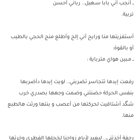
ــ أنجب آني بابا سـهيل.. رباني أحسن
تربية.
​أستفزيتها منا ورايح آني إلج وأطلع منج الحجي بالطيب
أو بالقوة:
ــ مـبين هواي مترباية :
رفعت إيدها تتجاسر تضربني.. لويت إيدها دأضربها
بنفس الحركة حضنتني وضمت وجهها بصدري خرب
شگد أشتاقيت لحركتها من أعصب و بنتها ورثت هالطبع
منها.
رجفة أخذتني.. لبعيد لأيام زواجنا لخجلها الفطري وخرتها