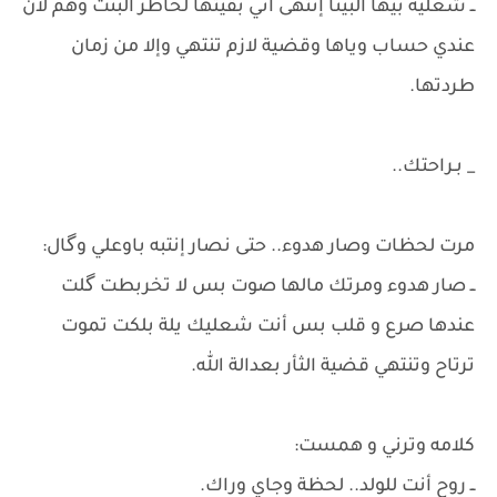
ــ شعلية بيها البينا إنتهى آني بقيتها لخاطر البنت وهم لأن
عندي حساب وياها وقضية لازم تنتهي وإلا من زمان
طردتها.
_ بـراحتك..
مرت لحظات وصار هدوء.. حتى نصار إنتبه باوعلي وگال:
ــ صار هدوء ومرتك مالها صوت بس لا تخربطت گلت
عندها صرع و قلب بس أنت شعليك يلة بلكت تموت
ترتاح وتنتهي قضية الثأر بعدالة الله.
​كلامه وترني و همست:
ــ روح أنت للولد.. لحظة وجاي وراك.