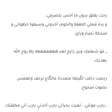
​رحت بقلق بدون ما أحس بتصرفي..
و ردة فعلي اللهفة والخوف أخذوني وسبقوا خطواتي و
ضحكة نصار وراي:
_ مو شعليك وين رايح لعد هههههههه يلة روح الله
يهديك.
​رجعت دخلت لگيتها متمددة عالگاع ترجف وتهمس
بصوت مبحوح:
ــ يارب موتني.. تعبت بحياتي يارب أخذني يارب آني مكفلتك