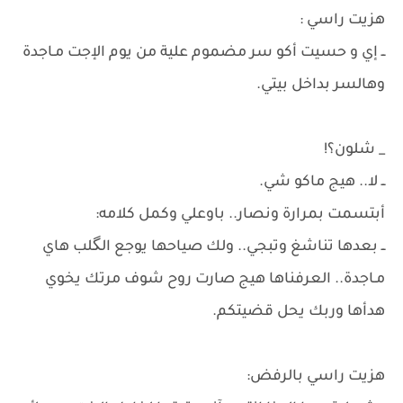
هزيت راسي :
ــ إي و حسيت أكو سر مضموم علية من يوم الإجت مـاجدة
وهالسر بداخل بيتي.
_ شلون؟!
​ــ لا.. هيج ماكو شي.
أبتسمت بمرارة ونصار.. باوعلي وكمل كلامه:
ــ بعدها تناشغ وتبجي.. ولك صياحها يوجع الگلب هاي
مـاجدة.. العرفناها هيج صارت روح شوف مرتك يخوي
هدأها وربك يحل قضيتكم.
​هزيت راسي بالرفض: