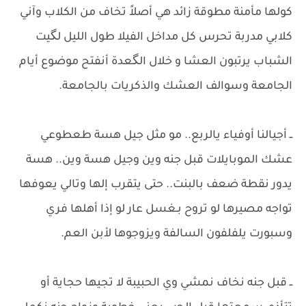
كولها مأمنة مطوقة زائد هي أصلاً تخاف من الكلاب وآني
كلابي مدربة تحرس كل مداخل الفيلا طول الليل ​لگيت
الشباب يرتبون العشا و خلال الگعدة أنفتح موضوع أيام
الجامعة وسوالف العشك والذكريات بالجامعة.
ــ ​أجيالنا أوفياء يالربع.. مو مثل جيل هسة طعطوعي
عشك الموبايلات قبل جنه وين وجيل هسة وين.. هسة
يدور نقطة ضعف بالبنت.. حتى يتقرب إلها وتالي يعوفها
تواجه مصيرها لو تروح بـغسل عار لو إذا أهلها فري
وسبورت يلفلفون السالفة ويزوجوها لأبن العم.
​ــ قبل جنه نخاف نمشي وي الحبيبة لا تجيها حجاية أو