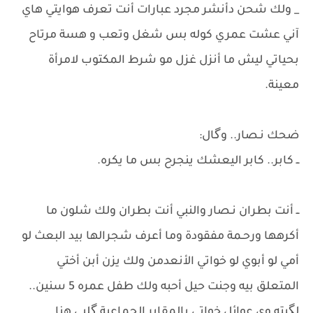
_ ولك شحن دأنشر مجرد عبارات أنت تعرف هوايتي هاي
آني عشت عمري كوله بس شغل وتعب و هسة مرتاح
بحياتي ليش ما أنزل غزل مو شرط المكتوب لامرأة
معينة.
​ضحك نـصار.. وگال:
ــ كابر.. كابر اليعشك ينجرح بس ما يكره.
ــ أنت بطران نـصار والنبي أنت بطران ولك شلون ما
أكرهها ورحـمة مفقودة وما أعرف شجرالها بيد البعث لو
أمي لو أبوي لو خواتي الأنعدمن ولك يزن أبن أختي
المتعلق بيه وجنت حيل أحبه ولك طفل عمره 5 سنين..
لگيته وي عوائل خواتي بالمقابر الجماعية گلبي هنا