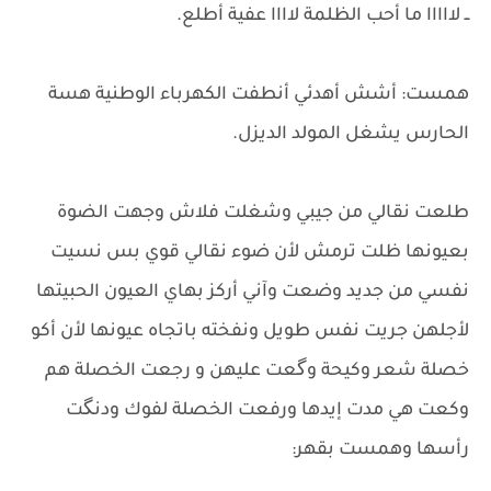
ــ لااااا ما أحب الظلمة لاااا عفية أطلع.
همست: أشش أهدئي أنطفت الكهرباء الوطنية هسة
الحارس يشغل المولد الديزل.
طلعت نقالي من جيبي وشغلت فلاش وجهت الضوة
بعيونها ظلت ترمش لأن ضوء نقالي قوي بس نسيت
نفسي من جديد وضعت وآني أركز بهاي العيون الحبيتها
لأجلهن ​جريت نفس طويل ونفخته باتجاه عيونها لأن أكو
خصلة شعر وكيحة وگعت عليهن و رجعت الخصلة هم
وكعت هي مدت إيدها ورفعت الخصلة لفوك ودنگت
رأسها وهمست بقهر: