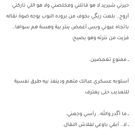
حيرني شيريد لا هو قاتلني ومخلصني ولا هو اللي تاركني
أروح.. بلعت ريگي بخوف من بروده النوب يوجه ضوة نقاله
باتجاه عيوني وبس أغمض ينتر بية وهسة هم سواها..
فزيت من نترته وهو يصيح:
ــ ممنوع تغمضين.
أسلوبه عسكري عبالك متهم ودينفذ بيه طرق نفسية
للتعذيب حتى يعترف
​ــ ما أگدر والله.. رأسي وجعني.
ــ لا.. أبقي باوعي لفلاش النقال.