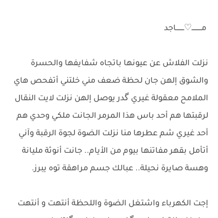
م​ــــــــــ♡ــــــــاجد
نزلت الفلاش عن عيونها باتجاه شفايفها والحسرة
والشوق إلهن جان لحظة ضعف مني خلتني أتفحص هاي
الملامح معقولة غيري گدر يوصل إلهن نزلت لايت النقال
لرقبتها هم أحد باس هذا المرمر الجانت ملكي وحدي هم
أحد غيري شم عطرها منا نزلت الضوة لجوة الرقبة وآني
أتأمل بقهر مفاتنها بيوم من الأيام.. جانت أنوثة مليانة
وهسة صايرة نحيلة.. عبالك جسم مراهقة توه يبرز.
إجت الكهرباء واشتغل الضوة واللحظة أنتهت و أنتهت