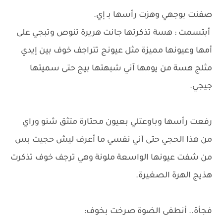
​صفنت بوجهي وهزت رأسها بـ إي.
​أبتسمت : هسة تذكرتها جانت هريرة تنوص وتبجي على
أمها وعيونها مميزة مثل عيونج تتراجف خوف بين إيدي
مثلج هسة من يومها آني شبهتها بيج حتى سميتها
جيجي.
​رفعت رأسها وباوعتلي بعيون محتارة متثق شنو وراي
من هذا الحجي حتى آني نفسي ما أعرف ليش حجيت بس
من شفت عيونها الواسعة ملونة وهي ترجف خوف تذكرت
هذيج الهرة الصغيرة.
​فجأة.. أنطفى الضوة صرخت بخوف: