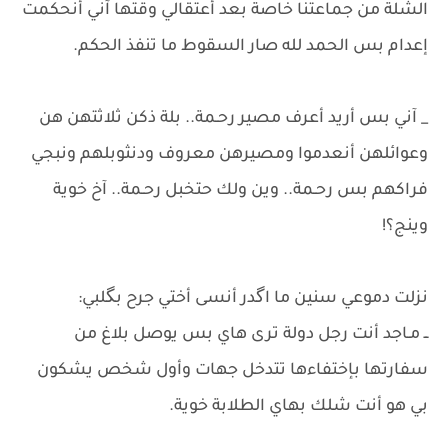
الشلة من جماعتنا خاصة بعد أعتقالي وقتها آني أنحكمت
إعدام بس الحمد لله صار السقوط ما تنفذ الحكم.
_ آني بس أريد أعرف مصير رحـمة.. بلة ذكن ثلاثتهن هن
وعوائلهن أنعدموا ومصيرهن معروف ودنثوبلهم ونبجي
فراكهم بس رحـمة.. وين ولك حتخبل رحـمة.. آخ خوية
وينج؟!
​نزلت دموعي سنين ما اگدر أنسى أختي جرح بگلبي:
​ــ مـاجد أنت رجل دولة ترى هاي بس يوصل بلاغ من
سفارتها بإختفاءها تتدخل جهات وأول شخص يشكون
بي هو أنت شلك بهاي الطلابة خوية.