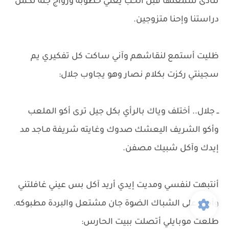
تتأذى سمعتها قبل الحب يعني خطوبة وزواج جنه نكمل
دراستنا وإحنا متزوجين.
ظليت أستمع لنقاشهم وآني ساكت كل تفكيري يم
سجينتي ركزت بكلام نصار وهو يجاوب جلال:
ــ جلال.. أختلف وياك بالرأي بكل جيل ترى أكو الملعب
وأكو الشريف اليعشك صدوك وغايته شريفة مـاجد مد
إيدك وآكل شبيك مصفن.
​أنتبهت لنفسي ومديت إيدي أريد آكل بس عيني غافلتني
وأجت على الشباك الضوة جان مشتعل والبردة مطبوكه.
طلعت موبايلي أتصلت ببيت الحارس: