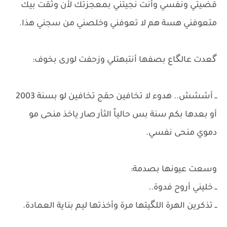
قضيتي ونفسي وأنت نجيتني بمعجزتك لأن وثقت بيك
متعوفني هسة هم لا تعوفني وخلصني من سجني هذا.
گعدت عالگاع بصفها أنتبهتلي وزحفت لورى بخوف:
​ــ أششش.. هدوء لا تخافين حقج تخافين لو بسنة 2003
أو بعدها بكم سنة بس حالياً الثأر صار ياخذ منحى مو
دموي منحى نفسي.
​وسعت عيونها بصدمة:
ــ خليني أروح فدوة..
​ــ تذكرين الهرة اللگيتها مرة وأخذتها ليم بناية العمادة.