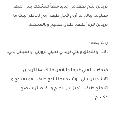
تريدين بنتج نعقد من جديد منعاً للتشكك بس خليها
معلومة ببالج ما أردج لأجل طيف أردج لخاطر البنت ما
تريدين لازم أطلقج طلاق صحيح وبالمحكمة.
​ردت بحدة :
ــ لا.. أو نتطلق وبنتي تريدني تجيني تزورني أو تعيش يمي.
ضحكت : لعبي غيرها جاية من هناك لهنا تريدين
تقشمرين بنتي.. وتسحبيها لبلدج طـيف.. مو بغباءج و
تتبعتج طـيف.. تميز بين الصح والغلط تربت صح..
عكسج.