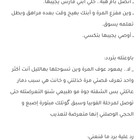
ــ أتصل بأم هبة.. خلي أبني فارس يجيبها.
​ــ وين مفزع المرة و أبنك بهيج وقت بعده مراهق وبطل
تعلمه يسوق.
​ــ أوصي يجيبها بتكسي.
​باوعتله بتردد:
_ لا.. يمعود عوف المرة وين تسوحلها بهالليل أنت أكثر
واحد تعرف قصتي مرة خذلتني و خانت هي سبب دمار
عائلتي بس الشفته جوة مو طبيعي شنو التعرضتله حتى
توصل لمرحلة الفوبيا وسبق گوتلك مبتورة إصبع و
الحجي الوصلني إنها متعرضة لتعذيب
​رد علية برد ما قنعني: