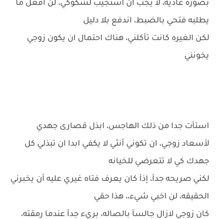
بصوره عاديه، لا يجب أن استجيب لشكوكي، لن افعل ما
يطلبه فتحي بالضبط، اندفع بلا دليل
لكن الغيره كانت تأكلني، هناك احتمال ان يكون زوجي
يخونني
استأت جدا من ذلك الهاجس، ابذل قصارى جهدي
لأسعاد زوجي، ان تكوني أنثي لا يكفي ابدا ان تبذلي كل
جهدك كي لا تتعرضي للخيانه
لكني صريحه جدآ، إذآ كان يعرف فتاه غيري عليه أن يخبرني
الحقيقه، لن اخبي شيء،، هذا حقي
كان زوجي لازال جالسآ بالصاله، بريء جدآ عندما رمقته،