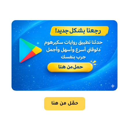
حمّل من هنا