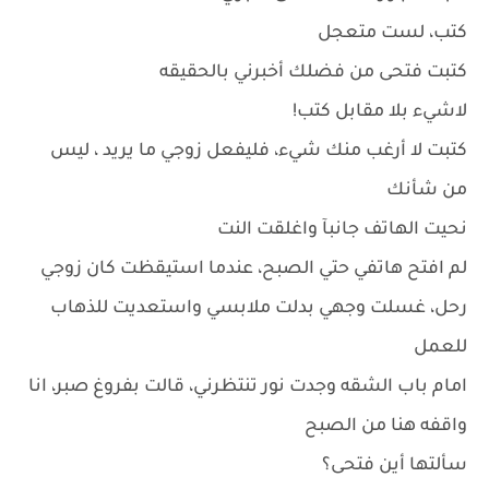
كتب، لست متعجل
كتبت فتحى من فضلك أخبرني بالحقيقه
لاشيء بلا مقابل كتب!
كتبت لا أرغب منك شيء، فليفعل زوجي ما يريد ، ليس
من شأنك
نحيت الهاتف جانبآ واغلقت النت
لم افتح هاتفي حتي الصبح، عندما استيقظت كان زوجي
رحل، غسلت وجهي بدلت ملابسي واستعديت للذهاب
للعمل
امام باب الشقه وجدت نور تنتظرني، قالت بفروغ صبر، انا
واقفه هنا من الصبح
سألتها أين فتحى؟