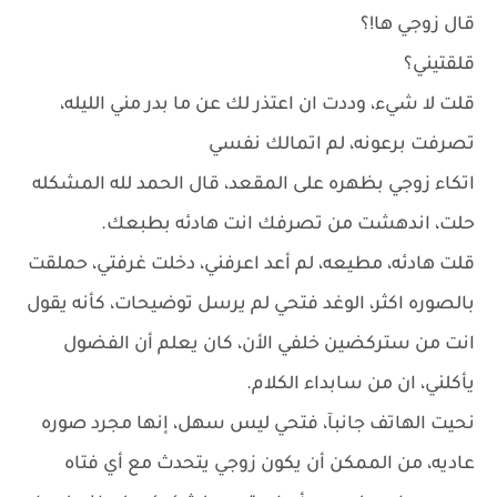
قال زوجي ها!؟
قلقتيني؟
قلت لا شيء، وددت ان اعتذر لك عن ما بدر مني الليله،
تصرفت برعونه، لم اتمالك نفسي
اتكاء زوجي بظهره على المقعد، قال الحمد لله المشكله
حلت، اندهشت من تصرفك انت هادئه بطبعك.
قلت هادئه، مطيعه، لم أعد اعرفني، دخلت غرفتي، حملقت
بالصوره اكثر، الوغد فتحي لم يرسل توضيحات، كأنه يقول
انت من ستركضين خلفي الأن، كان يعلم أن الفضول
يأكلني، ان من سابداء الكلام.
نحيت الهاتف جانبآ، فتحي ليس سهل، إنها مجرد صوره
عاديه، من الممكن أن يكون زوجي يتحدث مع أي فتاه