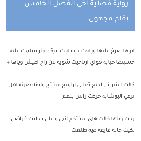
رواية فصلية اخي الفصل الخامس
بقلم مجهول
ابوها صرخ عليها وراحت جوه اجت مرة عمار سلمت عليه
حسيتها حبابه هواي ارتاحيت شويه لان راح اعيش وياها +
كالت اعتبريني اختج تعالي اراويج غرفتج واحنه صرنه اهل
نزعي البوشايه حركت راس بنعم
رحت وياها كالت هاي غرفتكم انتي و علي حطيت غراضي
لكيت خانه فارغه هيه طلعت