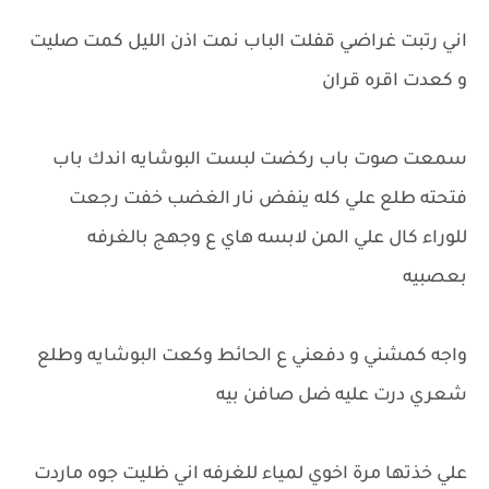
اني رتبت غراضي قفلت الباب نمت اذن الليل كمت صليت
و كعدت اقره قران
سمعت صوت باب ركضت لبست البوشايه اندك باب
فتحته طلع علي كله ينفض نار الغضب خفت رجعت
للوراء كال علي المن لابسه هاي ع وجهج بالغرفه
بعصبيه
واجه كمشني و دفعني ع الحائط وكعت البوشايه وطلع
شعري درت عليه ضل صافن بيه
علي خذتها مرة اخوي لمياء للغرفه اني ظليت جوه ماردت