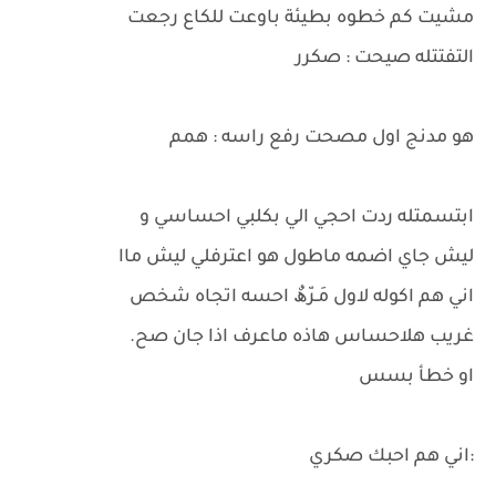
مشيت كم خطوه بطيئة باوعت للكاع رجعت
التفتتله صيحت : صكرر
هو مدنج اول مصحت رفع راسه : همم
ابتسمتله ردت احجي الي بكلبي احساسي و
ليش جاي اضمه ماطول هو اعترفلي ليش ماا
اني هم اكوله لاول مَـرّھٌ احسه اتجاه شخص
غريب هلاحساس هاذه ماعرف اذا جان صح.
او خطأ بسس
:اني هم احبك صكري