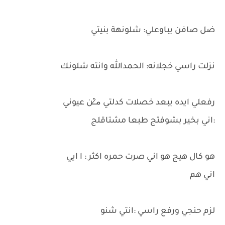
ضل صافن يباوعلي: شلونهة بنيتي
نزلت راسي خجلانه: الحمدالله وانته شلونك
رفعلي ايده يبعد خصلات كدلتي م̷ـــِْن عيوني
:اني بخير بشوفتج طبعا مشتاقلج
هو كال هيج هو اني صرت حمره اكثر : ا ايي
اني هم
لزم حنجي ورفع راسي :انتي شنو