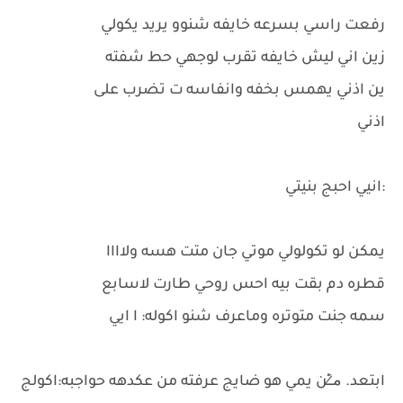
رفعت راسي بسرعه خايفه شنوو يريد يكولي
زين اني ليش خايفه تقرب لوجهي حط شفته
ين اذني يهمس بخفه وانفاسه ت تضرب على
اذني
:انيي احبج بنيتي
يمكن لو تكولولي موتي جان متت هسه ولاااا
قطره دم بقت بيه احس روحي طارت لاسابع
سمه جنت متوتره وماعرف شنو اكوله: ا ايي
ابتعد. م̷ـــِْن يمي هو ضايج عرفته من عكدهه حواجبه:اكولج