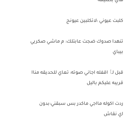
هاي بطليهة
كلبت عيوني :لاتكلبين عيونج
تنهدا صدوك ضجت عابتلك: م ماشي صكريي
بيباي
قبل لٱ اقفله اجاني صوته: تعاي للحديقه مناا
قريبه عليكم باليل
ردت اكوله مااجي ماكدر بس سبقني:بدون
اي نقاش