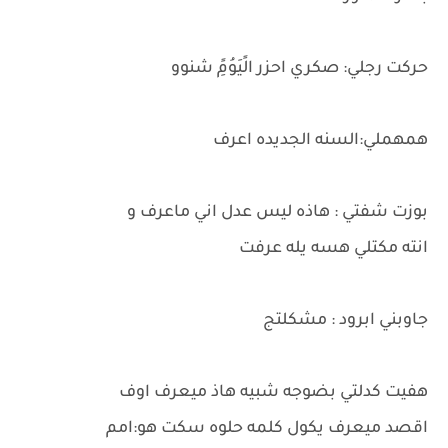
حركت رجلي: صكري احزر الًيَوُمًِ شنوو
همهملي:السنه الجديده اعرف
بوزت شفتي : هاذه ليس عدل اني ماعرف و
انته مكتلي هسه يله عرفت
جاوبني ابرود : مشكلتج
هفيت كدلتي بضوجه شبيه هاذ ميعرف اوف
اقصد ميعرف يكول كلمه حلوه سكت هو:امم