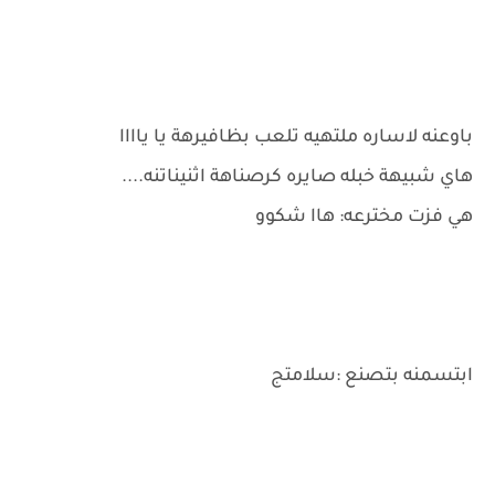
باوعنه لاساره ملتهيه تلعب بظافيرهة يا ياااا
هاي شبيهة خبله صايره كرصناهة اثنيناتنه....
هي فزت مخترعه: هاا شكوو
ابتسمنه بتصنع :سلامتج