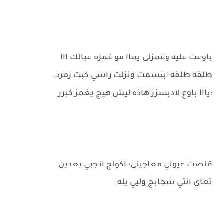
باوعت عليه وغمزلي يماا مو غمزه عبالك ااا
طلقه طلقه ابتسمت ونزلت راسي كبت زمرد.
:يااا باوع لادبسزز هاذه ليش هيج يغمز كبرر
قلصت عيوني معاجيني: اكولج انجبي بعدين
تعاي انتي شجابج وليي يله