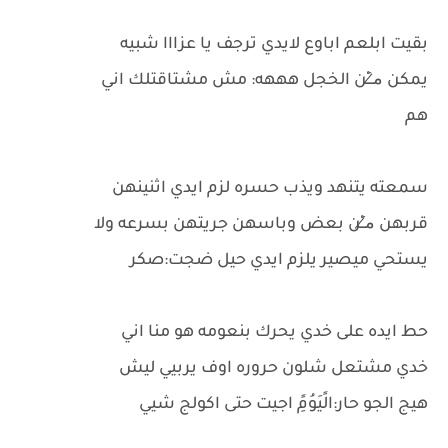
بقيت ابلعم اباوع لايدي ترجف يا عزااا شبيه
يمكن م̷ـــِْن الخجل هههه: مش مشتاقتلك اني
هم
سمعته يتنهد ويذب حسره لزم ايدي اثنينهن
قربهن م̷ــِْن بعض وباسهن جريتهن بسرعه ولا
يستحي ميصير يلزم ايدي حيل ضجت:صكر
حط ايده على خدي يحرك بنعومه هو منا اني
خدي مشتعل شلون حروره اوف يربيي ليش
هيج الجو حار:الًيَوُمًِ اجيت حتى اكولج شيي