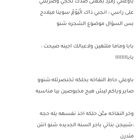
باوعتلي زمرد بمعنى صدك تحجي وضربتني
على راسي : انجبي ذاك الًيَوُمًِ سوينا ميلادج
بس السؤال موضوع الشجره شنو
بابا وماما ملتهين ولاعبالك اجينه صيحت :
باباااااااا
باوعلي حاط النفاخه بحلكه تخنصرتله:شنوو
صاير وياكم ليش هيج مخبوصين بيا مناسبه
وخر النفاخه م̷ـــِْن حلكه اخذ نفسهه يله حجه
:شبيجن بناتي باجر السنه الجديده شنو انتن
متدرن