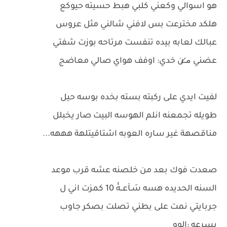
هو اسوالي وكعني كلبي هبط حسيته حيوكع
هلكد مخترعت بس لافني شالني مثل عروس
عبالك لعابه بيده تنفست مرتاحه بوزت شفتي
عضني م̷ــن خدي: اوفف هواي صالي معاضج
لفيت ايدي على ركبته بسته بخده بوسه حيل
طويله تجمعنه انلم الهوسه البيت صار يخبلل
مناقصهة غير ساره العوبه اشتاقيتلهة هههه...
صعدت فوك بعد من خلصنه عشه قرب موعد
السنه الحديده هسه سَـآعــهْْ 10 كمزت اني ل
جربايتي نمت على بطني تصلت بصكر جاوب
بسرعه :الوو