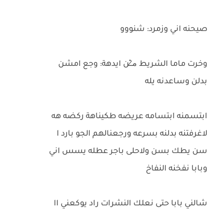
صيحنه اني وزمرد: شنووو
وخرت ماما الشريط م̷ـــِْن ايدهة: وجع امشن
بدلن وساعدنه يله
ابتسمنه ابتسامه عريضه طكيناهة ركضه هه
لاغرفتنه بدلنه بسرعه ورجعنالهم الجو بارد ا
سن يطك بسن ولاحلى باجر عطله يسس اني
وبابا نفخنه النفاخ
شالني بابا حتى نعلك النشرات راد يوكعني اا