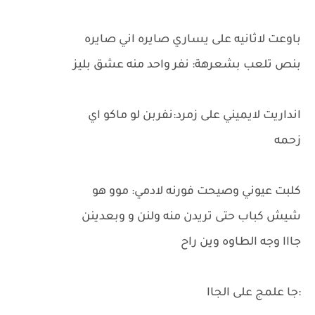
باوعت لاثانيه على يساري صايره اني صايره
بنص تلعب بشعرهة: نفر واحد منه عشق بليز
انداريت لايميني على زمرد:نفربن لو ماكو اي
زحمه
كلبت عيوني وصيحت فورنه لادمي: موو هو
شيش كباب حتى تريدن منه ولنن و وبعدينن
جااا وجه الطاوه وين راح
:جا علمج على الجاا