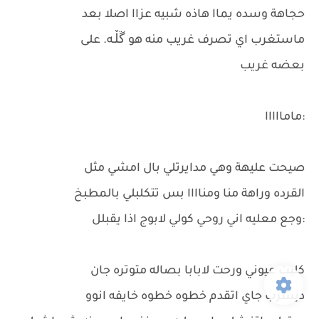
حجاهة وسده يماا هاذه شبيه عزاا اصلا بعد
ماستغرب اي تصرف غريب منه هو ڱڵـه. على
بعضه غريب
:مامااااا
صيحت عليهة وهي مدايرتلي بال امشي مثل
القرده وراهة منا ومناااا بس تتكلبلي بالمطبخ
:وجع معليه اني روحي كولي لابوج اذا يقبلل
كلبت عيوني ورحت لابابا بصاله متوتره جان
ديشرب جاي اتقدم خطوه خطوه خايفه انوو