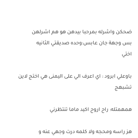
ضحكن واشرله بمرحبا بيدهن هو هم اشرلهن
بس وجهة جان عابس:وحده صديقتي الثانيه
اختي
باوعلي ابرود : اي اعرف الي على اليمنى هي اختج لاين
تشبهج
همهمتله: راح اروح اكيد ماما تنتظرني
هز راسه ومحجه ولا كلمه درت وجهي عنه و