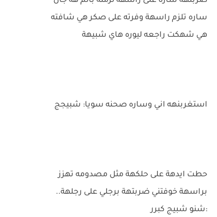
ضربتهة ساره على راسهة لزمته بالم هه جان
ساره تلزم راسهة وفرته على صكر هي شافته
هي شهكت راجعه ليوره هاي شبيهة
استغربنهه اني وساره صحنه سويا: شبيجج
حطت ايدهة على حلكهة مثل مصدومه تهزز
براسهة خوفتني ضربتهة برجلي على رجلهة..
:شنو شبيج كبرر