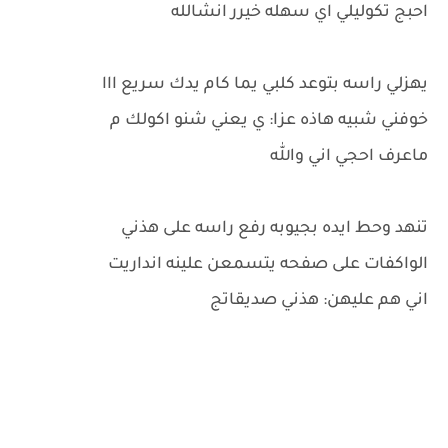
احبج تكوليلي اي سهله خيرر انشالله
يهزلي راسه بتوعد كلبي يما كام يدك سريع ااا
خوفني شبيه هاذه عزا: ي يعني شنو اكولك م
ماعرف احجي اني والله
تنهد وحط ايده بجيوبه رفع راسه على هذني
الواكفات على صفحه يتسمعن علينه انداريت
اني هم عليهن: هذني صديقاتج