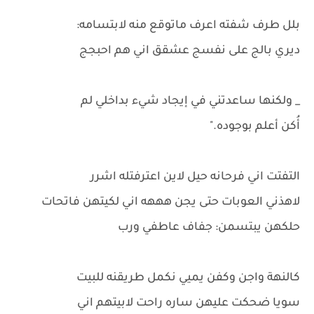
بلل طرف شفته اعرف ماتوقع منه لابتسامه:
ديري بالج على نفسج عشقق اني هم احبجج
_ ولكنها ساعدتني في إيجاد شيء بداخلي لم
أُكن أعلم بوجوده."
التفتت اني فرحانه حيل لاين اعترفتله اشرر
لاهذني العوبات حتى يجن هههه اني لكيتهن فاتحات
حلكهن يبتسمن: جفاف عاطفي ورب
كالنهة واجن وكفن يميي نكمل طريقنه للبيت
سويا ضحكت عليهن ساره راحت لابيتهم اني