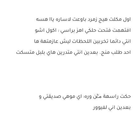
اول مكلت هيج زمرد باوعت لاساره ياا هسه
افتهمت فتحت حلكي اهز براسي : اكول اشو
انتي دائما تخربين اللحظات ليش عازمتهة ها
احد طلب منج. بعدين انتي متدرين هاي بلبل متسكت
حكت راسهة م̷ـــِْن وره: اي موهي صديقتي و
بعدين اني لفيوور