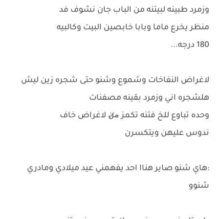
وزمرد طبينه لبيتنه من الباب جان نشوف فد
منظر يخرع ماما وبابا خابصين البيت وكالبيه
180 درجه...
لاغراض النفاخات وشموع وشنو حتى شجره زين ليش
هلشجره اني وزمرد بقينه مصفنات
وحده تباوع للخ فتنه تكمز م̷ن لاغراض خاف
ندوس عليهن ويتكسرن
:هاي شنو صاير هناا احد يفهمني عيد ميلادي ومادري
شنوو