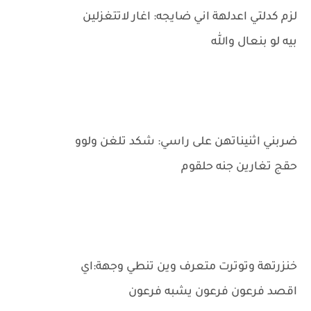
لزم كدلتي اعدلهة اني ضايجه: اغار لاتتغزلين
بيه لو بنعال والله
ضربني اثنيناتهن على راسي: شكد تلغن ولوو
حقج تغارين جنه حلقوم
خنزرتهة وتوترت متعرف وين تنطي وجهة:اي
اقصد فرعون فرعون يشبه فرعون