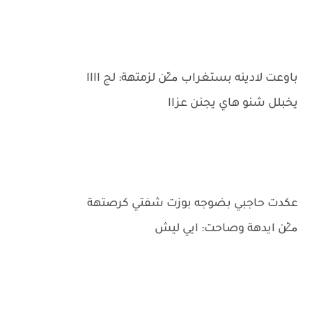
باوعت لادينه بستغراب م̷ـــِْن لزمتهة: لج اااا
يخبلل شنو هاي يجنن عزاا
عكدت حاجبي بضوجه بوزت شفتي كرصتهة
م̷ـــِْن ايدهة وصاحت: ايي ليش