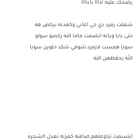
يضحك عليه: لاااا باباااا
شغلت زمرد دي جي اغاني وكعدنه نركص هه
حتى بابا ويانه انضمت ماما النه ركصو سولو
سويا همست لازمرد:شوفي شكد حلوين سويا
الله يحفظهن النه
ابتسمت تباوعلهم صافنه كمزنه نعدل الشجره