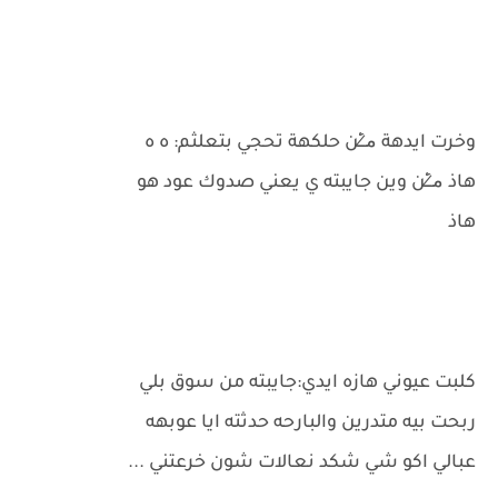
وخرت ايدهة م̷ـــِْن حلكهة تحجي بتعلثم: ه ه
هاذ م̷ـــِْن وين جايبته ي يعني صدوك عود هو
هاذ
كلبت عيوني هازه ايدي:جايبته من سوق بلي
ربحت بيه متدرين والبارحه حدثته ايا عوبهه
عبالي اكو شي شكد نعالات شون خرعتني ...