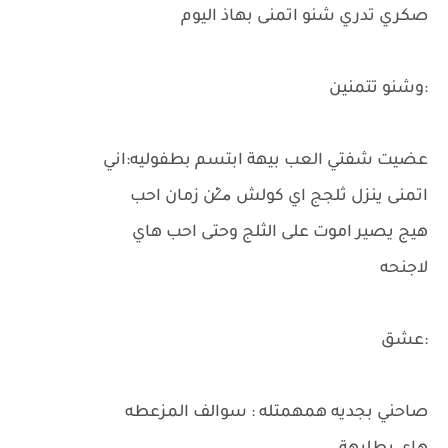
صكري تدري شنو اتمنى بهاذ اليوم
:وشنو تتمنين
عضيت شفتي العب بيهة ابتسم بطفوليه:اني
اتمنى ينزل ثلجج اي كولش م̷ـــِْن زمان احب
هيج يصير اموت على الثلج وحتى احب هاي
لاجنحه
:عشق
صاحني بجديه همهمتله : سوالف المزعطه