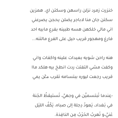
خنزرت زمرد نزلن راسهن وسكتن اي. همزين
سكتن جان منا لاباجر يضلن يحجن يصرعني
اني مالي خلكهن هسه طبينه بفرع مابيه احد
فارغ ومهجور قريب حيل على الفرع مالتنه...
هنه راحن شويه بعيدات علينه واكفات واني
وكفت مشي التفتت ردت انطخ بيه هلكد ماا
قريب رجعت ليوره ببتسامه تقرب م̷ـــِْن يمي
-عِندما تَبتسميِّن في وجهيِّ، تَستيقظُ الجَنة
في بَغداد، يَعودُ دِجلة إلىٰ صباه، يَكّفُ الليَل
عَنيِّ،و تَهربُ الحَرْبُ مِن النافِذة.