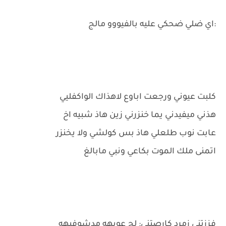
:اي ضلي ضحكي عليه بالفيووو مالج
كلبت عيوني ورجعت اباوع لاهذاك الواكفليي
هذني ميفيدني يما خنزرني زين هاذ شبيه اخ
عابت نوب طلعلي هاذ بس كولشي ولا يخنزر
اتمنى ملك الموت بكاعي ونبي مابالغ
فززتني زمرد كارصتني: لج عوبهه مدشوفيهه