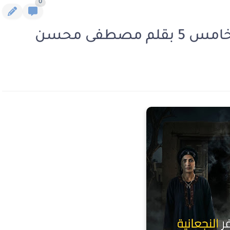
0
صطفى محسن