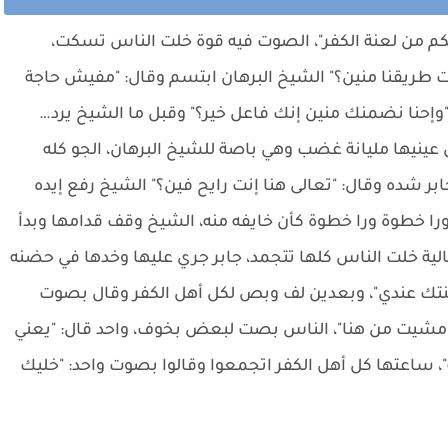
كم من لعنة الكفر"، الصوت فيه قوة خلت الناس تسكت،
ت طريقنا منين؟" الشيخ البرهان ابتسم وقال: "مفيش حاجة
 "وإحنا نضمنك منين إنك فاعل خير؟" وقبل ما الشيخ يرد…
عينيها مليانة غضب وهي باصة للشيخ البرهان، الجو كله
جابر شده وقال: "تعالى هنا إنت رايح فين؟" الشيخ رفع إيده
را خطوة ورا خطوة كأن خايفه منه، الشيخ وقف قدامها وبدأ
لية خلت الناس كلها تتجمد، جابر جري عليها وخدها في حضنه
بنتك عندي"، وبعدين لف وبص لكل أهل الكفر وقال بصوت
نا مشيت من هنا"، الناس بصت لبعض بخوف، واحد قال: "يعني
 ساعتها كل أهل الكفر اتجمعوا وقالوا بصوت واحد: "خليك