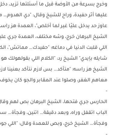
وخرج بسرعة من الأوضة قبل ما أسئلتها تزيد، دخل
عليها أثر حفيدة، وراح للشيخ وقال: "دي الهدوم…
عاوز حد يدخل عليّا غير لما أخلص"، العمدة هز را
الشيخ البرهان خرج، وشه مختلف، العمدة جري عليه
اللي قلبت الدنيا في دماغه: "حفيدك… مماتش"، الكلم
شايله بإيدي" الشيخ رد: "الكلام اللي بقولهولك ه
الشيخ هز راسه: "متأكد… بس لازم نتأكد بعنينا لازم 
معاهم الغفر، وصلوا عند المقابر والجو كان يخوف 
-
الحارس جري فتحها، الشيخ البرهان بص لهم وقال:
الباب اتقفل وراه، وبعد دقيقة… اتنين، وفجأة
وفجأة… الشيخ خرج، وبص للعمدة وقال: "اللي ج
-