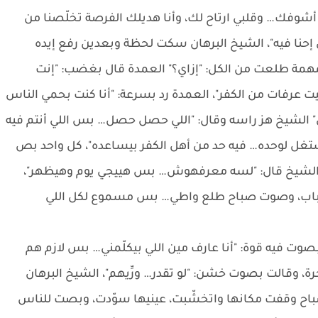
أشوفك… وقلبي ارتاح لك، وأنا هديلك الفرصة تخلّصنا من
حنا فيه"، الشيخ البرهان سكت لحظة وبعدين رفع إيده
همة طلعت من الكل: "إزاي؟" العمدة قال بغضب: "إنت
ت عرفات من الكفر"، العمدة رد بسرعة: "أنا كنت بحمي الناس
ي" الشيخ هز راسه وقال: "اللي حصل حصل… بس اللي أنتم فيه
شتغل لوحده… فيه حد من أهل الكفر بيساعده"، كل واحد بص
؟" الشيخ قال: "لسه معرفهوش… بس هييجي يوم وهيظهر"،
الباب، وصوت صباح طلع واطي… بس مسموع لكل اللي
ت فيه قوة: "أنا عارف مين اللي بيكلّمني… بس لازم هم
وقالت بصوت خشن: "لو تقدر… ورِّيهم"، الشيخ البرهان
باح وقفت مكانها واتخشّبت، عينيها سوّدت، وبصت للناس