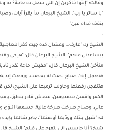
وقالت: "إنتوا فاكرين إن اللي حصل ده حاجة؟ ده و
"يا ساتر يا رب"، الشيخ البرهان بدأ يقرأ آيات،
بتقف قدام مين"
-
الشيخ رد: "عارف… وعشان كده جيت كفر النعاجنية"
بيساعدنى منهم"، الشيخ البرهان قال: "هيجي وقت
متأخر"،الشيخ البرهان قال: "مفيش حاجة تقدر تأذين
هتعمل إيه"، صباح بصت له بغضب، ورفعت إيديها، و
هتنفجر، رفعتها وحاولت ترميها على الشيخ، لكن قب
الكفر واقفين مصدومين، محدش قادر ينطق، وفجأة 
عالي، وصباح صرخت صرخة عالية، جسمها اتلوّى وو
له: "شيل بنتك وودّيها أوضتها"، جابر شالها بإيد
شيخ؟ أنا حاسس إني بتفرج على فيلم" الشيخ قال: 