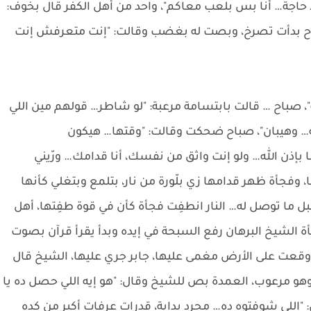
لا حاجة… أنا بس بلعب معاكم"، واحد من أهل الكفر قال بخوف:
 وصباح بدأت تصرخ، وبصت له بغضب وقالت: "إنت متعرفش إنت
، صباح … قالت بابتسامة مرعبة: "لو شاطر… قولهم مين اللي
ه… وهيبان"، صباح ضحكت وقالت: "وقتها… هيكون
ا بإذن الله… ولو إنت واثق من نفسك، أنا قدامك… ورّيني
فجأة ظهر قدامها زي بلّورة من نار، بتلمع وبتغلي كأنها
ل ما توصل له… النار انطفِت فجأة كأن في قوة طفِتها، أهل
الشيخ البرهان رفع السبحة في إيده وبدأ يقرأ قرآن بصوت
قعت على الأرض مغمى عليها، جابر جري عليها، الشيخ قال
ه وهو مرعوب، العمدة بص للشيخ وقال: "هو إيه اللي حصل ده يا
"اللي شوفتوه ده… مجرد بداية، قدرات عرفات أكبر من كده