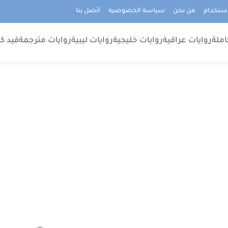
استخدام
من نحن
سياسة الخصوصيه
أتصل بنا
املة
روايات عراقية
روايات خليجية
روايات ليبية
روايات مترجمة
قيد كت