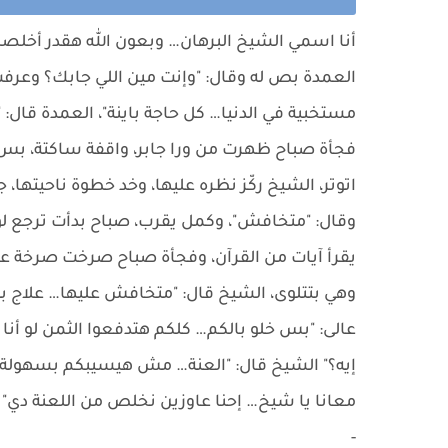
أنا اسمي الشيخ البرهان… وبعون الله هقدر أخلص
العمدة بص له وقال: "وإنت مين اللي جابك؟ وعرف
مستخبية في الدنيا… كل حاجة باينة"، العمدة قال:
فجأة صباح ظهرت من ورا جابر، واقفة ساكتة، بس 
اتوتر، الشيخ ركّز نظره عليها، وخد خطوة ناحيتها، 
وقال: "متخافش"، وكمل يقرب، صباح بدأت ترجع لو
يقرأ آيات من القرآن، وفجأة صباح صرخت صرخة عا
وهي بتتلوى، الشيخ قال: "متخافش عليها… علاج 
عالى: "بس خلو بالكم… كلكم هتدفعوا الثمن لو أ
إيه؟" الشيخ قال: "العنة… مش هيسيبكم بسهولة"،
معانا يا شيخ… إحنا عاوزين نخلص من اللعنة دي"
-