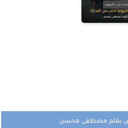
خامس بقلم مصطفى محسن