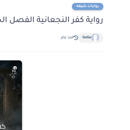
روايات شيقه
رواية كفر النجعانية الفصل الخامس 5 بقلم م
GeGe
منذ عام