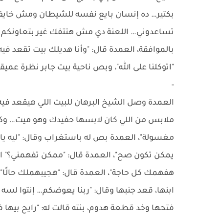
بكتير… ده إنسان بايع نفسه للشيطان ومش خايف 
تساعدوني… اللعنة دي مش هتتفك غير بتعاونكم 
بالموافقة، العمدة قال: "وأنا هديلك بيت تقعد ف
"اتوكلنا على الله"، وبص ناحية بيت جابر نظرة عمي
-
العمدة وصل الشيخ البرهان للبيت اللي هيقعد في
ملابس من اللي كان لابسها حفيدك وهو ميت… و
مغسولة"، العمدة بص له باستغراب وقال: "ليه يا 
يمكن تكون صح"، العمدة قال: "ممكن تفهمني؟" ا
هفهمك كل حاجة"، العمدة قال: "هجيبهملك حالًا"، 
ابنها، قعد جنبها وقال: "ربنا يعوضكم… إنتوا لس
فتحها وخد قطعة هدوم، بنته قالت له: "رايح بيها 