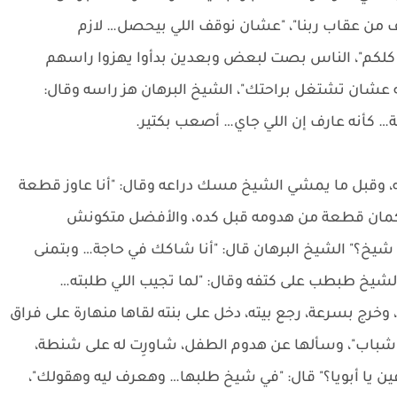
من عقاب ربنا"، "عشان نوقف اللي بيحصل… لازم
كلكم"، الناس بصت لبعض وبعدين بدأوا يهزوا راسهم
يه عشان تشتغل براحتك"، الشيخ البرهان هز راسه وقال:
قة… كأنه عارف إن اللي جاي… أصعب بكتير.
ه، وقبل ما يمشي الشيخ مسك دراعه وقال: "أنا عاوز قطعة
كمان قطعة من هدومه قبل كده، والأفضل متكونش
شيخ؟" الشيخ البرهان قال: "أنا شاكك في حاجة… وبتمنى
لشيخ طبطب على كتفه وقال: "لما تجيب اللي طلبته…
وخرج بسرعة، رجع بيته، دخل على بنته لقاها منهارة على فراق
ه شباب"، وسألها عن هدوم الطفل، شاورِت له على شنطة،
فين يا أبويا؟" قال: "في شيخ طلبها… وهعرف ليه وهقولك"،