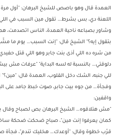
العمدة قال وهو باصص للشيخ البرهان: "أول مرة 
اللعنة دي، بس بشرط… تقول مين السبب في اللي إ
وشاور بصباعه ناحية العمدة، الناس اتصدمت، هم
بتقول إيه؟" الشيخ قال: "إنت السبب… يوم ما مشّي
من شره ده اللي أذى بنت جابر وهو اللي قتل حفيد
دلوقتي… بالنسبة له لسه البداية" "عرفات مش بي
للي جنبه، الشك دخل القلوب، العمدة قال: "مين
وفجأة… من جوه بيت جابر، صوت خبط جامد على 
واقفين:
"مش هتلاقوه… الشيخ البرهان بص لصباح وقال بصو
كمان يعرفوا إنت مين"، صباح ضحكت ضحكة ساخرة، 
قرّب خطوة وقال: "أوعدك… هخليك تندم"، فجأة ص