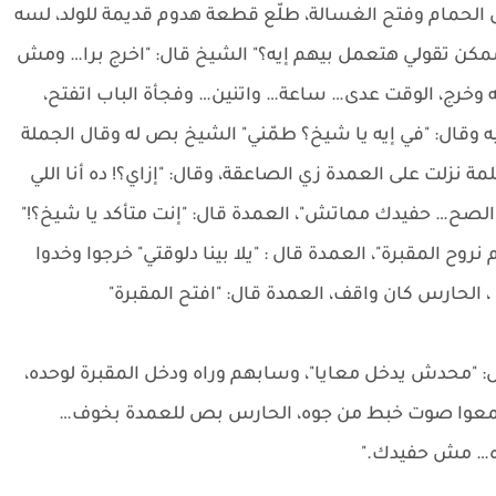
 الحمام وفتح الغسالة، طلّع قطعة هدوم قديمة للولد، لسه
 ممكن تقولي هتعمل بيهم إيه؟" الشيخ قال: "اخرج برا… ومش
سه وخرج، الوقت عدى… ساعة… واتنين… وفجأة الباب اتفتح،
 وقال: "في إيه يا شيخ؟ طمّني" الشيخ بص له وقال الجملة
ة نزلت على العمدة زي الصاعقة، وقال: "إزاي؟! ده أنا اللي
و الصح… حفيدك مماتش"، العمدة قال: "إنت متأكد يا شيخ؟!"
نروح المقبرة"، العمدة قال : "يلا بينا دلوقتي" خرجوا وخدوا
، الحارس كان واقف، العمدة قال: "افتح المقبرة"
 "محدش يدخل معايا"، وسابهم وراه ودخل المقبرة لوحده،
… سمعوا صوت خبط من جوه، الحارس بص للعمدة بخوف…
وه… مش حفيدك."