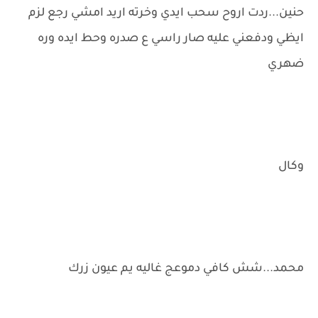
حنين...ردت اروح سحب ايدي وخرته اريد امشي رجع لزم
ايظي ودفعني عليه صار راسي ع صدره وحط ايده وره
ضهري
وكال
محمد...شش كافي دموعج غاليه يم عيون زرك