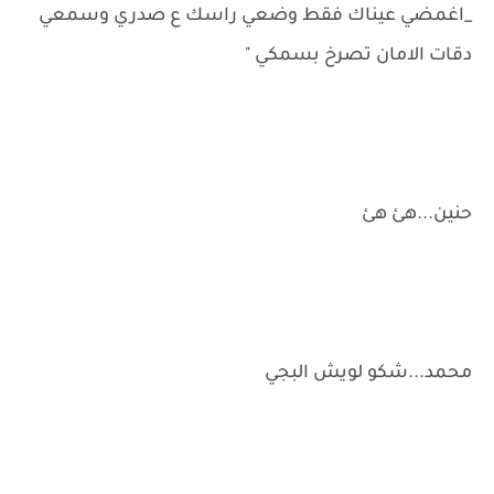
_اغمضي عيناك فقط وضعي راسك ع صدري وسمعي
دقات الامان تصرخ بسمكي "
حنين...هئ هئ
محمد...شكو لويش البجي