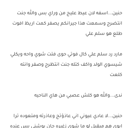
حنين...اسفه لان عيط عليج من وراي بس والله جنت
انتضرج وسمعت هذا جيرانكم يصفر كمت اريظ افوت
طلع هو سلم علي
مارد رد سلم علي كال فوتي حوى فتت شوي واحه ويكلي
شيسوي الولد واكف كتله جنت انتظرج وصفر وانته
كلعت
ندى...والله هو كلش عصبي من هاي الناحيه
حنين...لا عادي عيوني اني عاذؤتج وعاذرته ومتعوده ترا
ابوي هم ميقبل لو ما شوي زغيره جان بوشني بس عنده