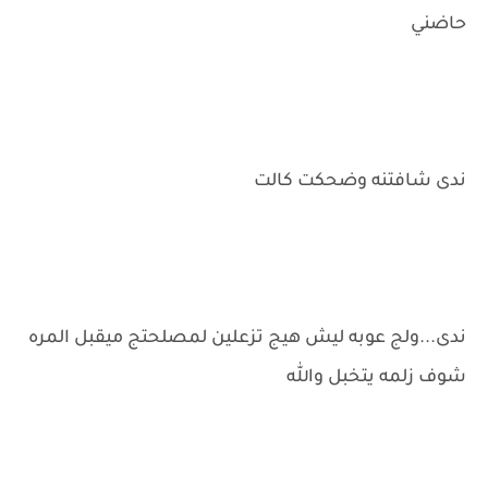
حاضني
ندى شافتنه وضحكت كالت
ندى...ولج عوبه ليش هيج تزعلين لمصلحتج ميقبل المره
شوف زلمه يتخبل والله