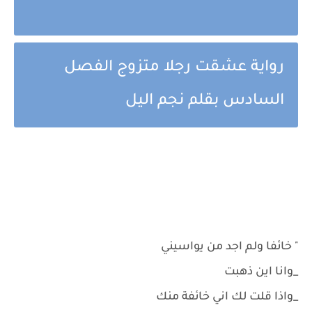
رواية عشقت رجلا متزوج الفصل
السادس بقلم نجم اليل
" خائفا ولم اجد من يواسيني
_وانا اين ذهبت
_واذا قلت لك اني خائفة منك