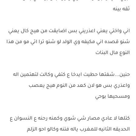
ثقه بينه
اني واختي يعني اعذريني بس اضايقت من هيج كال يعني
شنو قصده اني مكيفه وي الولد لو شنو ترا اتي مو من هذا
النوع مال البنات
حنين...شفتها حطيت ايدخا ع كتفي وكالت لتهتمين اله
واعذري بس هو لان كعد من النوم هيج يعصب
ومسحيها بوحي
كتلها لا عادي مصار شي شوي وكمنه رحنه ع النسوان ع
الحديقه الثانيه للمغرب ياله فتنه وكالو احو الزلم