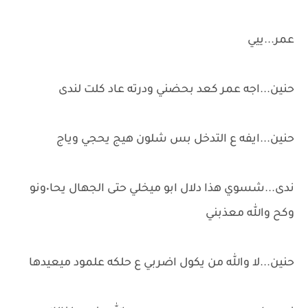
عمر...ييي
حنين...اجه عمر كعد بحضني ودرته عاد كلت لندى
حنين...ايفه ع التدخل بس شلون هيج يحجي وياج
ندى...شسوي هذا دلال ابو ميخلي حتى الجهال يحا٠ونو
وكح والله معذبني
حنين...لا والله من يكول اضربي ع حلكه علمود ميعيدها