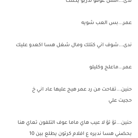
ندى...امش عوفو تدربو يكتلك
عمر...بس العب شويه
ندى...شوف اني كتلك ومال شغل هسا اكعدو عليك
عمر...ماعلج وكليلو
حنين...تفاحت من رد عمر هيج عليها عاد اني خ
حجيت علي
حنين...تؤ تؤ لا عيب هاي ماما عوف التلفون تعاي هنا
بحضني هسا نديره ع افلام كرتون يطلع بين 10