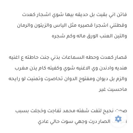
فاتن اني بقيت بل حديقه بيها شوي اشجار كعدت
وقطتني اشجرا قصيره مثل الياس والزيتون والرمان
والتين العنب الورق ماله وكم شجره
قصار كعدت وحطه السماعات بذني جنت حاطته ع اغنيه
هنديه وادندن وي الاغنيه شوي وكفيته كام يذن مغرب
والزم بل ديوان ومفتوح الدوان تحاصرت وتمنيت لو رايحه
ماحسيت غير
صوت نحيح لتفت شفته محمد تفاجت وخجلت بسبب
النوقف الصار درت وجهي سوت حالي عادي