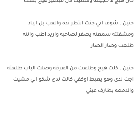
كال هيج لا حجيتله ومشيت لان ميصير هيج يشك
حنين...شوف اني جنت انتظر نده والعب بل ايباد
ومشفتته سمعته يصفر لصاحبه واريد اطب وانته
طلعت وصار الصار
حنين...كلت هيج وطلعت من الغرفه وصلت الباب طلعته
اجت ندى وهو يعيط اوكفي كالت ندى شكو اني مشيت
والدمعه بطارف عيني