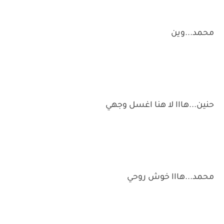
محمد...وين
حنين...هااا لا هنا اغسل وجهي
محمد...هااا خوش روحي