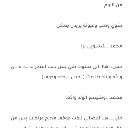
من النوم
شوي وطب وعيونه يريدن يطكن
محمد...شسوين برا
حنين...هااا اني نسوت شي بس جنت انتظر ند..ء..ء ..ى
والله وانتة طلعت (تحجي برجفه وخوف)
محمد...وشيسو الولد واكف
حنين...هنا اعصابي تلفت موقف محرج ورتكبت بس من