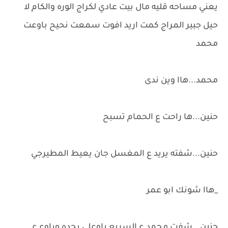
يعني مساحه قليه مال بيت عادي لكراج الوره والكام لا
حيل جبير المراج كمت اريد افوت سمعت نحيح باوعت
محمد
محمد...هاا وين ندى
حنين...ها راحت ع الحمام تسبح
حنين...شفته يريد ع المغسل جان يعيط المطيرجي
_هاا شونك ابو عمر
حنين...شفت محمد ع السريع باوعلي بحده وباوع ع