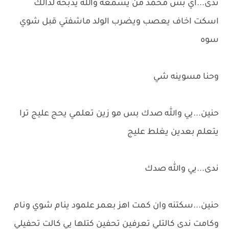
ندى...اي بس محمد من يسمعه والله يذبحه لذالك
اسكت اخاف يعصب ويضرب الولد ماشفتي قبل شوي
سوه
وحنا مسوينه شي
حنين...يي والله صدك بس مو زين تعلمي يحج عليج ترا
يتعلم بعدين يغلط عليج
ندى...يي والله صدك
حنين...سكتنه وان كمت اهز بعمر علمود ينام شوي ونام
وكامت ندى كالتلي تعرفين تحفين كتلها يي كالت تحفيلي