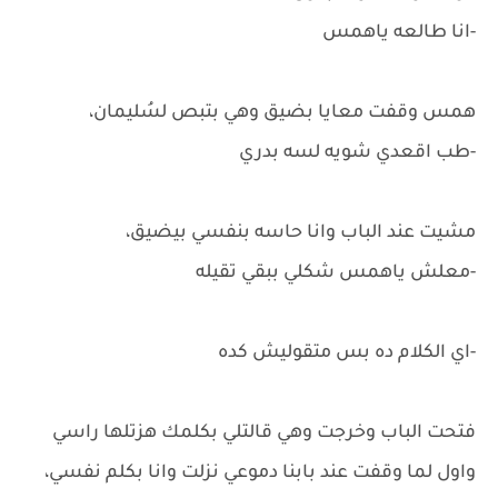
-انا طالعه ياهمس
همس وقفت معايا بضيق وهي بتبص لسُليمان،
-طب اقعدي شويه لسه بدري
مشيت عند الباب وانا حاسه بنفسي بيضيق،
-معلش ياهمس شكلي ببقي تقيله
-اي الكلام ده بس متقوليش كده
فتحت الباب وخرجت وهي قالتلي بكلمك هزتلها راسي
واول لما وقفت عند بابنا دموعي نزلت وانا بكلم نفسي،