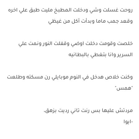
روحت غسلت وشي ودخلت المطبخ مليت طبق علي اخره
وقعد جمب ماما وبدأت أكل من غيظي
خلصت وقومت دخلت اوضي وقفلت النور ونمت علي
السرير وانا بتغطي بالبطانيه
وكنت خلاص هدخل في النوم موبايلي رن مسكته وطلعت
"همس"
مردتش عليها بس رنت تاني رديت بزهق،
-ايوا