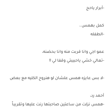
-أبرار ياحج
كمل بهمس ،
-الطفله
عمو اجي وانا قربت منه وانا بحضنه،
-تعالي خشي ياحبيبتي وقفا لي !!
-لا بس عايزه همس علشان لو هنروح الكليه مع بعض
أحمد رد،
-همس نزلت من ساعتين صاحبتها رنت عليها وتقريباً