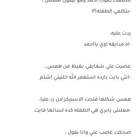
سمعت صوت أحمد وهو بيقول لهمس ،
-بتكلمي الطفله؟!!
ردت عليه،
-اه مدايقه اوي ياأحمد
عضيت علي شفايفي بغيظ من همس ،
-انتي بابت بارده استغفر الله خلتيني اشتم
همس شكلها فتحت الاسبيكر لان رد عليا،
-معلش يابري هي الطفله كده لسانها فايت
ضحكت غصب عني وانا بقول ،