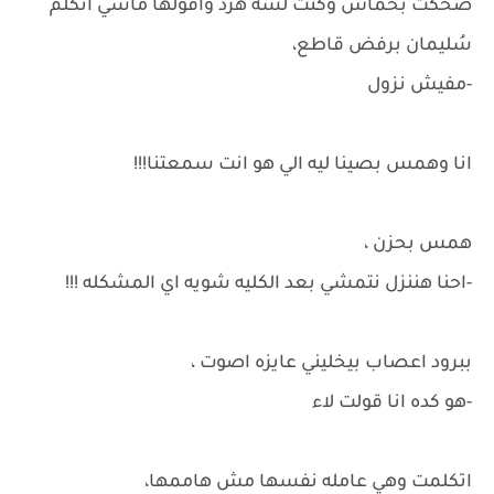
ضحكت بحماس وكنت لسه هرد واقولها ماشي اتكلم
سُليمان برفض قاطع،
-مفيش نزول
انا وهمس بصينا ليه الي هو انت سمعتنا!!!
همس بحزن ،
-احنا هننزل نتمشي بعد الكليه شويه اي المشكله !!!
ببرود اعصاب بيخليني عايزه اصوت ،
-هو كده انا قولت لاء
اتكلمت وهي عامله نفسها مش هاممها،