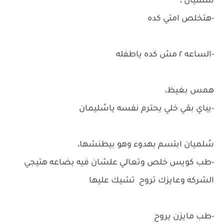
سُلميان ،
-هتخلص امتي كده
-الساعه ٢ مش كده ياطفله
همس بغيظ،
-يباي بقي خلي يحترم نفسه ياسُليمان
سُلميان ابتسم بهدوء وهو بيطنشها،
-طب كويس خلص وتعالي علشان فيه بضاعه هتيجي
الشركه وعايزك تروح تشيك عليها
-طب مايزن يروح