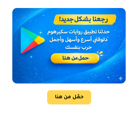
حمّل من هنا