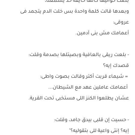
بصت حواليها كأنها خايفة حد يسمعنا،
وبعدها قالت كلمة واحدة بس خلت الدم يتجمد فى
عروقى:
أعمامك مش بنى آدمين.
- بلعت ريقى بالعافية وبصيتلها بصدمة وقلت:
قصدك إيه؟
= شيماء قربت أكتر وقالت بصوت واطى:
أعمامك عاملين عهد مع الشيطان...
عشان يطلعوا الكنز اللى مستخبى تحت القرية.
- حسيت إن قلبى بيدق جامد، وقلت:
إيه؟ إنتى واعية للى بتقوليه؟"