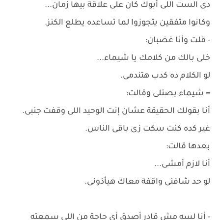
دى الست اللى أبوك كان على علاقة بيها زمان...
وكانوا متفقين يتجوزوا لما تساعده يطلع الكنز.
- قلت وأنا غضبان:
خلى بالك من كلامك يا شيماء...
لو الكلام ده كدب هتندمى.
= شيماء بصتلى وقالت:
أنا بقولك الحقيقة عشان إنت الوحيد اللى وقفت جنبى.
غير كده كنت سكت زى باقى الناس.
بعدها قالت:
أنا لازم أمشى...
لو حد شافنى واقفة معاك هيأذونى.
- أنا لسه مش قادر أصدق أى حاجة من اللى سمعته