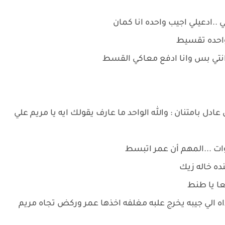
..ادعيلي اجيب واحده انا كمان
واحده تقسيط
ي انتي بس وانا ادفع معاكي القسط
ل بامتنان : والله الواحد ما عارف يقولك ايه يا مريم علي
وات ...المهم أن عمر اتبسط
نده خاله زيك
عا يا طنط
ه الي جيبه يخرج علبه مغلفه اخذها عمر وركض تجاه مريم