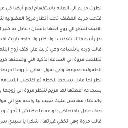
نظرت مريم الي العلبه باستفهام لمع أيضا في عي
فتحت مريم المغلف تحت أنظار مروة الفضوليه لت
الانيقه لتنظر الي زوج اختها بامتنان : عادل ده كت
هز رأسه قائلا بتهذيب : ولا كتير ولا حاجه ياريت 
قالت ورده بابتسامه وهي تربت علي كتف زوج ابنتها
تطلعت مروة الي الساعه الذكيه التي وضعتها كري
الطفوليه بعيونها وهي تقول : هاتي يا روما اجربها
نظر لها عادل بسخط للحظه ثم اغتصب ابتسامه بين
بسماحه أعطتها لها مريم لتنظر مروة الي زوجها ب
والدتها : مهانش عليك تجيب ليا واحده مع اني ق
هتف عادل بامتعاض : لو معايا مكنتش اتأخرت وبع
قالت مروة وهي تخفي غيرتها : شكرا يا سيدي بس 