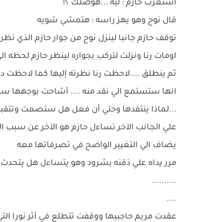
استغرب حازم : ليه ...هوصلك ؟!
قال نوح وهو يهز راسه : هتمشي شويه
توقف حازم جانبا لينزل نوح من جوار حازم الذي نظر م
اومات رنا ونزلت لتركب بجواره لينظر حازم لحظه ال
ثم ينطلق ....لاحظت رنا نظرته إليها كما لاحظت د
انها ستستمع الي نقد منه .... أشاحت بوجهها سريع
...لماذا ينتقدها وحتي أن فعل هل ستصمت وتتقبل
علي الجانب الآخر تساءل حازم هو الآخر عن سبب ال
يضاف الي التغيير الواضح في تصرفاتها معه
مرر يداه علي ذقنه بشرود وهو يتساءل هل يتحدث ام
..........
....
عقدت مريم حاجبيها ووقفت تتطلع في أثر نورا الت