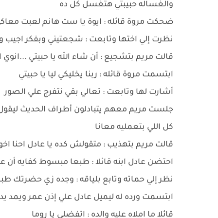
والغساله حبيبتي هتغسل كل ده
ضحكت مروة قائله : ايوة يا ست هانم لعبت معاكي 
نظرت إلي اختها وتابعت : شجعتيني وبفكر اجيب 
قالت مريم بتشجيع : أن شاء الله يا حبيتي ...انو
ابتسمت مروة قائله : ربنا يخليكي ليا يا حبيتي
أشارت لها وتابعت : تعالي بقي نتفرج علي الصور
جلست مريم معهم يتبادلون أطراف الحديث ليقول عاد
كل اللي بتعمليه معانا
قالت مريم بتهذيب : متقولش كده يا عادل احنا اخ
احتضن عادل ابنه قائلا : طبعا مبسوط كفايه أن ع
نظر إلي حماته وتابع بلياقه : وجده زي حضرتك طب
ابتسمت ورده له ليميل عادل علي إذن عمر ويمد يدا
قائلا ما املاه عليه والده : اتفضلي يا روما