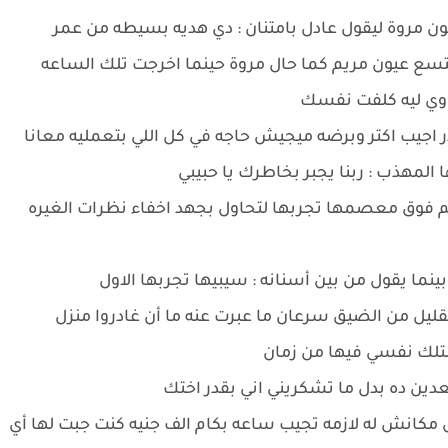
ون مروة ليقول عادل بامتنان : دي هديه بسيطه من عمر
تسع عيون مريم كما حال مروة حينما اخرجت تلك الساعه
ير اوي ليه كلفت نفسك
اقدر اجيب اكتر وبرضه ميجيش حاجه في كل اللي بتعمليه معانا
 المهذب : ربنا يجبر بخاطرك يا حبيبي
م فوق معصمها تجربها لتحاول بجهد اخفاء نظرات الغيره
ما يقول من بين أسنانه : سيبيها تجربها الاول
قليل من الضيق سرعان ما عبرت عنه ما أن غادروا منزل
ولتلك نفسي فيها من زمان
دين ده بدل ما تشكريني اني بقدر اختك
مكانش له لازمه تجيب ساعه بكام الف جنيه كنت جبت لها أي