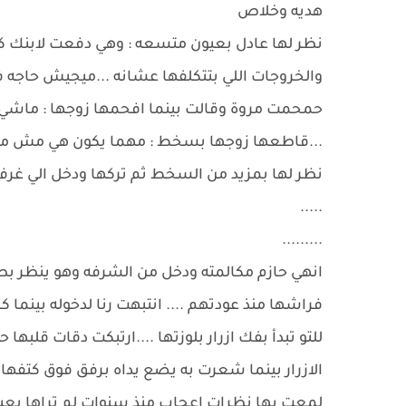
هديه وخلاص
نظر لها عادل بعيون متسعه : وهي دفعت لابنك كام
والخروجات اللي بتتكلفها عشانه ...ميجيش حاجه 
حمحمت مروة وقالت بينما افحمها زوجها : ماشي 
...قاطعها زوجها بسخط : مهما يكون هي مش م
نظر لها بمزيد من السخط ثم تركها ودخل الي غرف
.....
.........
انهي حازم مكالمته ودخل من الشرفه وهو ينظر بطر
فراشها منذ عودتهم .... انتبهت رنا لدخوله بينما 
للتو تبدأ بفك ازرار بلوزتها ....ارتبكت دقات قلب
الازرار بينما شعرت به يضع يداه برفق فوق كتفها وي
لمعت بها نظرات اعجاب منذ سنوات لم تراها بعي