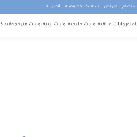
استخدام
من نحن
سياسة الخصوصيه
أتصل بنا
املة
روايات عراقية
روايات خليجية
روايات ليبية
روايات مترجمة
قيد كت