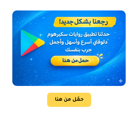
حمّل من هنا