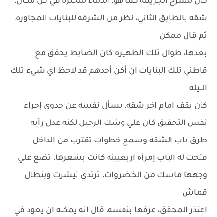
كان مسرح الجريمه كما هو، الدماء متخثره في كل مكان،
شقه بالطابق الثاني، نظر من الشرفه للبنايات المجاوره،
ثم قال ممكن
بعدها، طوال تلك الظهيره كان الضابط يحقق مع
قاطني تلك البنايات ان أكن أحدهم قد لاحظ اي شيء تلك
الليله
كان يقف امام اخر شقه، يسأل نفسه عن جدوي إجراء
نفس التحقيق كان علي وشك الرحيل لكنه عدل رأيه
طرق باب الشقه وسمع خطوات تقترب من الداخل
فتحت له الباب إمرأه اربعيينه كانت بشعرها، تضع علي
وجهها ماسك من الخضروات، ترتدي تيشرت وبنطال
قماش
اعتذر المحقق، عرفها بنفسه، قال انه يمكنه ان يعود في