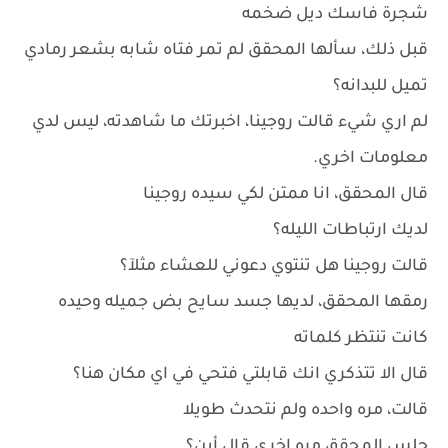
شجرة فاسك ديل ضخمه
قبل ذلك، سألها المحقق لم تمر فتاه شابه بشعر رمادي
تميل للبدانه؟
لم اري شيء قالت روجينا، اخبرتك ما شاهدته، ليس لدي
معلومات اخري.
قال المحقق، انا ممتن لكي سيده روجينا
لديك ارتباطات الليله؟
قالت روجينا هل تنتوي دعوني للعشاء مثلآ؟
رمقها المحقق، لديها جسد سايح بض جميله وحيده
كانت تنتظر كلماته
قال الا تتذكري انك قابلتي فتحي في اي مكان هنا؟
قالت، مره واحده ولم نتحدث طويلا
جلس المحقق مره اخري قال أين؟