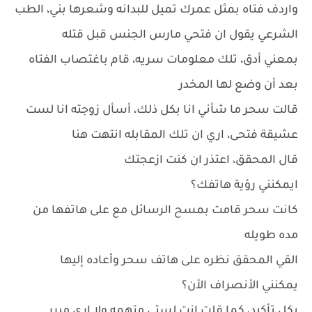
واردف فتاه بمثل عمرك تميل للبدانه وشعرها بني، الطب
الشرعي يقول ان فتحي مارس الجنس قبل قتله
بمعني أدق، تلك معلومات سريه، قام باغتصاب الفتاه
بعد أن وضع لها المخدر
قالت سحر ما شأني انا بكل ذلك، أسأل زوجته انا لست
عشيقة فتحى، اري ان تلك المقابله انتهت هنا
قال المحقق، اعتذر ان كنت ازعجتك
ايمكنني رؤية هاتفك؟
كانت سحر قامت بمسح الرسائل مع على هاتفها من
مده طويله
القي المحقق نظره على هاتف سحر وأعاده إليها
يمكنني الأنصراف الأن؟
بكل تأكيد، كما قلت انت لستي متهمه ولا اري مبرر