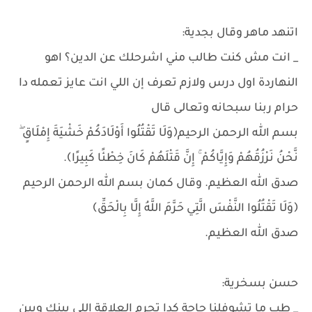
اتنهد ماهر وقال بجدية:
_ انت مش كنت طالب مني اشرحلك عن الدين؟ اهو
النهاردة اول درس ولازم تعرف إن اللي انت عايز تعمله دا
حرام ربنا سبحانه وتعالى قال
بسم الله الرحمن الرحيم﴿وَلَا تَقْتُلُوا أَوْلَادَكُمْ خَشْيَةَ إِمْلَاقٍ ۖ
نَّحْنُ نَرْزُقُهُمْ وَإِيَّاكُمْ ۚ إِنَّ قَتْلَهُمْ كَانَ خِطْئًا كَبِيرًا﴾.
صدق الله العظيم. وقال كمان بسم الله الرحمن الرحيم
﴿وَلَا تَقْتُلُوا النَّفْسَ الَّتِي حَرَّمَ اللَّهُ إِلَّا بِالْحَقِّ﴾
صدق الله العظيم.
حسن بسخرية:
_ طب ما تشوفلنا حاجة كدا تحرم العلاقة اللي بينك وبين