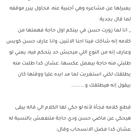
يعبرلها عن مشاعره وهي أجنبية عنه، فحاول يبرر موقفه
لما قال بجدية:
_ انا لما زورت حسن في بيتكم اول حاجة فهمتها من
كلامه إنه شاكك فينا احنا الاتنين، وانا عارف حسن كويس
وعارف إنه من النوع اللي ميحبش حد يتحكم فيه، يعني لو
طلبتي منه حاجة بيعمل عكسها، عشان كدا طلبت منه
يطلقك لكني استغربت لما مد ايده عليا ووقتها كان
بيقول إنه هيطلقك و.........
قطع كلامه فجأة لأنه لو حكي لها الكلام الي قاله يبقى
هيحكي عن ماضي حسن ودي حاجة متنفعش بالنسبة له
عشان كدا فضل الانسحاب وقال: