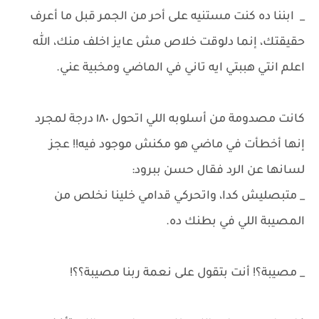
_ ابننا ده كنت مستنيه على أحر من الجمر قبل ما أعرف
حقيقتك، إنما دلوقت خلاص مش عايز اخلف منك، الله
اعلم انتي هببتي ايه تاني في الماضي ومخبية عني.
كانت مصدومة من أسلوبه اللي اتحول ١٨٠ درجة لمجرد
إنها أخطأت في ماضي هو مكنش موجود فيه!! عجز
لسانها عن الرد فقال حسن ببرود:
_ متبصليش كدا، واتحركي قدامي خلينا نخلص من
المصيبة اللي في بطنك ده.
_ مصيبة؟! أنت بتقول على نعمة ربنا مصيبة؟؟!