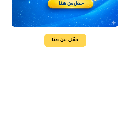
حمّل من هنا