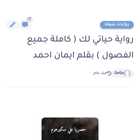
0
روايات شيقه
رواية حياتي لك ( كاملة جميع
الفصول ) بقلم ايمان احمد
GeGe
منذ عام