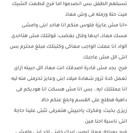
تسبلهم الطفل بس انصدموا اما فرح قطعت الشيك
ميت حتة ورمته فى وش معاذ
=انا مش عايزة فلوس منكم انا هاخد ابنى وامشى
مسك معاذ، ايدها وقال بغضب: قولتلك مش هتاخدى
الواد انا عملت الواجب معاكى وكتبتلك مبلغ محترم بس
انتى الل مش عاجبك
فرح: بجد مش قادرة اصدقك انت معاذ الل حبيته ازاى
تعمل كدة تزور شهادة ميلاد ابنى وعايز تحرمنى منه ليه
انا عملتلك ايه.. بس انا مش هسكت انا هوديكم فى
داهية هطلع على القسم وابلغ عنكم حالا
زيزى بخبث: وفكرك ياحبيبتي هتعرفى تثبتى علينا حاجة
انتى ناسية احنا مين
فرح بعياط: معاذ ابوس ايدك خلينى اخد ابنى وامشى