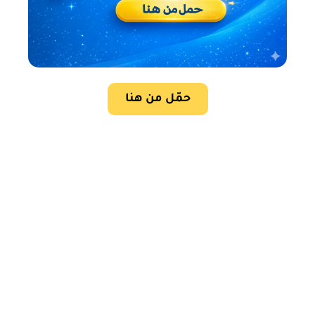
حمّل من هنا