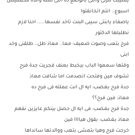
يسيبك تنزلى وانتى بالوضع ده انتى لسة والده مكملتيش
اسبوع.. انتم اتخانقتوا
ياصفاء يابنتى سيبى البنت تاخد نفسها..... احنا لازم
نطلبلها الدكتور
فرح بتعب وصوت ضعيف: معا.. معاذ طل.. طلقنى وخد
ابنى
وقتها سمعوا الباب بيخبط بعنف فجريت جدة فرح
تشوف مين وفتحت انصدمت اما شافت معاذ
جدة فرح بغضب: ايه ال انت عملته فى فرح ده
معاذ: فين فرح؟؟
جدة فرح بغضب: فى ايه ال حصل بينكم عايزين نفهم
معاذ بغضب: بقول هياااا فين
خرجت فرح وهيا بتمشى بتعب ووالدتها سانداها