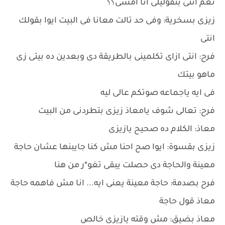
نعم انتى بتقوليلى انا امشى؟؟
زيزى بسخرية: وفى حد تالت معانا فى البيت ايوا بقولك
انتى
فرح: انتى ازاى تكلمينى بالطريقة دى وبعدين ده بيتى زى
ماهو بيتك
فى ايه ياجماعه صوتكم عالى ليه
فرح: تعالى شوف يامعاذ زيزى بتطردنى من البيت
معاذ: الكلام ده صحيح يازيزى
زيزى بقسوة: ايوا صح احنا مش كنا جايبنها عشان حاجة
معينة والحاجة دى حصلت يبقى تغو*ر من هنا
فرح بصدمة: حاجة معينة يعنى ايه... انا مش فاهمه حاجة
معاذ قول حاجة
معاذ بضيق: مش وقته يازيزى خالص