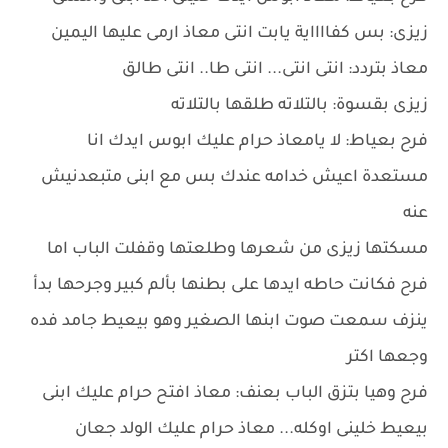
زيزى: بس كفااااية يابت انتى معاذ ارمى عليها اليمين
معاذ بتردد: انتى انتى... انتى طا.. انتى طالق
زيزى بقسوة: بالتلاته طلقها بالتلاته
فرح بعياط: لا يامعاذ حرام عليك ابوس ايدك انا
مستعدة اعيش خدامه عندك بس مع ابنى متبعدنيش
عنه
مسكتها زيزى من شعرها وطلعتها وقفلت الباب اما
فرح فكانت حاطه ايدها على بطنها بألم كبير وجرحها بدأ
ينزف سمعت صوت ابنها الصغير وهو بيعيط جامد فده
وجعها اكتر
فرح وهيا بتزق الباب بعنف: معاذ افتح حرام عليك ابنى
بيعيط خلينى اوكله... معاذ حرام عليك الولد جعان