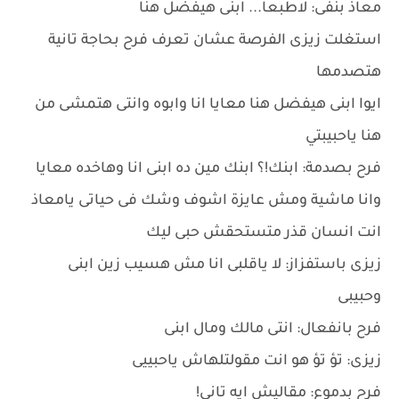
معاذ بنفى: لاطبعا... ابنى هيفضل هنا
استغلت زيزى الفرصة عشان تعرف فرح بحاجة تانية
هتصدمها
ايوا ابنى هيفضل هنا معايا انا وابوه وانتى هتمشى من
هنا ياحبيبتي
فرح بصدمة: ابنك!؟ ابنك مين ده ابنى انا وهاخده معايا
وانا ماشية ومش عايزة اشوف وشك فى حياتى يامعاذ
انت انسان قذر متستحقش حبى ليك
زيزى باستفزاز: لا ياقلبى انا مش هسيب زين ابنى
وحبيبى
فرح بانفعال: انتى مالك ومال ابنى
زيزى: تؤ تؤ هو انت مقولتلهاش ياحبييى
فرح بدموع: مقاليش ايه تانى!