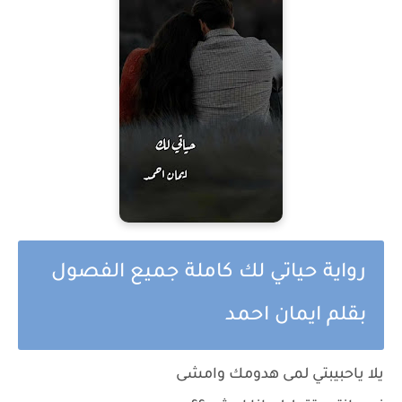
رواية حياتي لك كاملة جميع الفصول
بقلم ايمان احمد
يلا ياحبيبتي لمى هدومك وامشى