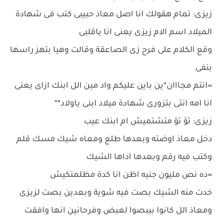
زيزى: تمام هقولك انا اصل معاذ حبيبى كتب فى شهادة
الميلاد اسم الام زيزى يعنى انا ياقلبى
وقع الكلام على فرح زى الصاعقة وقالت وهيا بتهز راسها
بنفى
=انتم مجااان*ين باين عليكم واد مين الل ابنك ازاى يعنى
انا امه انتى بتزورى شهادة ميلاد ابنى ياولاد**
زيزى: تؤ تؤ متشتميش ام ابنك عيب
دخل معاذ اوضته وبعدها طلع ومعاه شيك مسك قلم
وكتب فيه رقم وبعدها اداها الشيك
=ده نص مليون جنيه اظن انا كدة مظلمتكيش
خدت منه الشيك بصت فيه شوية وبعدين بصت لزيزى
ومعاذ الل كانوا بيبصوا لعبض وفرحانين انها وافقت