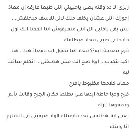
زيزى: لا ده وقته بصى ياحبيبتي انتى طبعا عارفه ان معاذ
اجوزك انتى عشان يخلف منك لانى للاسف مبخلفش...
بس بقى ياقلبى الل انتى متعرفوش اننا اتفقنا انك اول
ماتخلفى حبيبى معاذ هيطلقك
فرح بصدمة: ايه؟؟ معاذ هيا بتقول ايه يامعاذ هيا... هيا
اكيد بتكدب... ايوا صح انت مش هطلقنى... اتكلم ساكت
ليه
معاذ: كلامها مظبوط يافرح
فرح وهيا حاطة ايدها على بطنها مكان الجرح وقالت بألم
ودمعوها نازلة
يعنى ايه! هطلقنى بعد ماجبتلك الواد هترمينى فى الشارع
انا وابنك