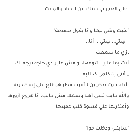
ـ علي العموم، سِتك بين الحياة والموـت
'لفيت وشي ليها وأنا بقول بصدمة'
_ سِتي.. سِتي... أنا..
ـ زي ما سمعت
أنت بقا عايز تشوفها، أو مش عايز، دي حاجة ترجعلك
_ أنتي بتتكلمي كدا ليه
ـ أنا حجزت تذكرتين لـ أقرب قطر هيطلع علي إسكندرية
والله حابب تيجي أهلا وسهلا، مش حابب، أنا هروح أزورها
وأعتذرلها علي قسوة قلب حفيدها
'سابتني ودخلت جوا'