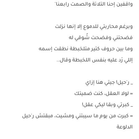
واقفين إحنا التلاتة والصمت رابعنا'
وبرغم محاربتي للدموع إلا إنها نزلت
فضحتني وفضحت شُوقي له
وما بين حروف كتير متلخبطة نطقت إسمه
إللي رَد عليه بنفس اللخبطة وقال..
_ ر'حيل! جيتي هنا إزاي
= لولا العقل، كنت ضميتك
_ كبرتي وبقا ليكي عقل!
= كبرت من يوم ما سيبتني ومشيت، مبقتش ر'حيل
الدلوعة