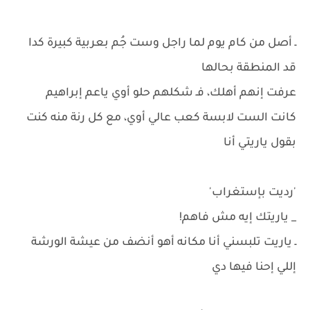
ـ أصل من كام يوم لما راجل وست جُم بعربية كبيرة كدا
قد المنطقة بحالها
عرفت إنهم أهلك، فـ شكلهم حلو أوي ياعم إبراهيم
كانت الست لابسة كعب عالي أوي، مع كل رنة منه كنت
بقول ياريتي أنا
'رديت بإستغراب'
_ ياريتك إيه مش فاهم!
ـ ياريت تلبسني أنا مكانه أهو أنضف من عيشة الورشة
إللي إحنا فيها دي