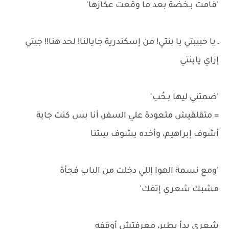
'قامت بـخضة بعد ما وقعت عكازها'
ـ يا حبيبتي يا بنتي! من إسكندرية جايالنا! لحد هنا!! جيتي
إزاي يابنتي
'ضمتني ليها بـحُب'
= متقلقيش متعودة علي السفر، أنا بس كنت جاية
أشوف إبراهيم، وأخده يشوف سِتنا
'ومع نسمة الهوا إللي دخلت من الباب فجأة
مشبك شعري إتفك'
شعري بدأ يطير، معرفتش أوقفه