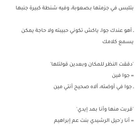
بتلبس في جزمتها بـصعوبة، وفيه شنطة كبيرة جنبها
ـ أهو عندك جوا، ياكش تكوني حبيبته ولا حاجة يمكن
يسمع كلامك
'دققت النظر للمكان وبعدين قولتلها'
= جوا فين
ـ جوا في أوضته، ألاه صحيح أنتي مين
'قربت منها وأنا بمد إيدي'
= أنا ر'حيل الرشيدي بنت عم إبراهيم