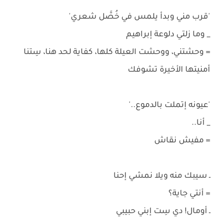
'قرب مني وبدأ يلمس في خُصَّل شعري'
_ وما زلتي دلوعة إبراهيم
= وحشتني، ووحشت العيلة كلها، كفاية لحد هنا، سِتنا
أمنيتها الأخيرة تشوفك
'عيونه إتملت بالدموع..'
_ أنا..
= مفيش نقاش
ـ سيبك منه ويلا نمشي إحنا
= أنتي جاية؟
ـ أومال! دي سِت إبني حبيبي