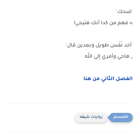
'ضحك'
ـ= فهم من كدا أنك هتيجي!
'أخد نَفَس طويل وبعدين قال'
_ هاجي وأمري إلي الله
الفصل الثاني من هنا
روايات شيقه