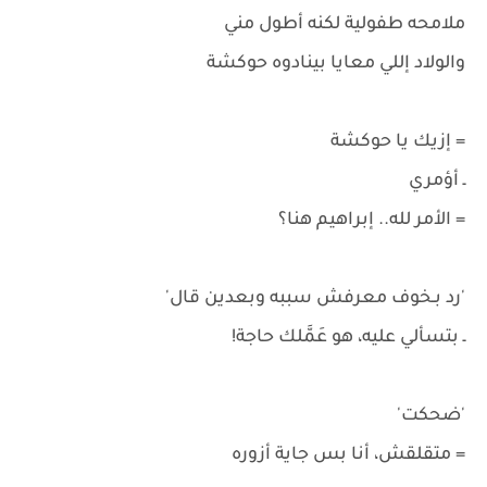
ملامحه طفولية لكنه أطول مني
والولاد إللي معايا بينادوه حوكشة
= إزيك يا حوكشة
ـ أؤمري
= الأمر لله.. إبراهيم هنا؟
'رد بـخوف معرفش سببه وبعدين قال'
ـ بتسألي عليه، هو عَمَّلك حاجة!
'ضحكت'
= متقلقش، أنا بس جاية أزوره