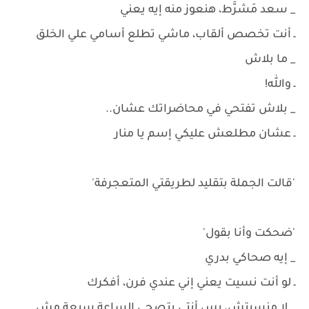
_ سعد مَشرَّط، هنعوز منه إيه يعني
ـ أنت تخصص ألقاب، ماشي تطلع أسامي علي الخلق
_ ما بلاش
ـ والله!
_ بلاش تفتحي في محاضراتك عشان..
ـ عشان مطلعش عليكي إسم يا منار
'قالت الجملة بتقليد لطريقتي المتعجرفة'
'ضحكت وأنا بقول'
_ إيه صحاكي بدري
ـ لو أنت نسيت يعني إني عندي فرن، أفكرك
_ لا منسيتش، بس أنتي بتصحي الساعة سبعة مش