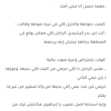
ـ مهما حصل أنا مش أمك
'كتمت دموعها والحزن إللي في نبرة صوتها وقالت..'
ـ أنت إبن بدر الرشيدي، الراجل إللي ممكن يولع في
المنطقة بحالها عشان إبنه يرجعله
'قولت بإعتراض ونبرة صوت عالية'
_ نفس الراجل دا إللي حرمني من البنت إللي بحبها، وجوزها
لـ إبن عمي التاني
حرمني من بنت عمي إللي بحبها من وأنا صغير، من غير ما
يفكر
وإيه أسبابه! أصل نصيب يا إبراهيم، مكانتش ليك من