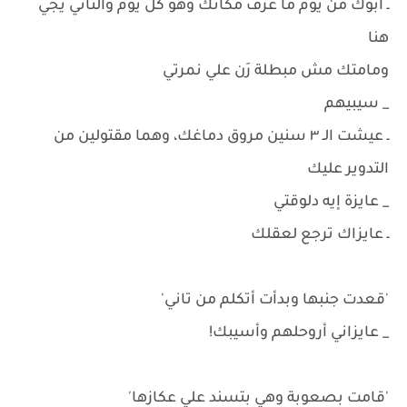
ـ أبوك من يوم ما عرف مكانك وهو كل يوم والتاني يجي
هنا
ومامتك مش مبطلة رَن علي نمرتي
_ سيبيهم
ـ عيشت الـ ٣ سنين مروق دماغك، وهما مقتولين من
التدوير عليك
_ عايزة إيه دلوقتي
ـ عايزاك ترجع لعقلك
'قعدت جنبها وبدأت أتكلم من تاني'
_ عايزاني أروحلهم وأسيبك!
'قامت بصعوبة وهي بتسند علي عكازها'