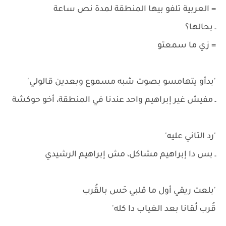
= العربية تلفو بيها المنطقة لمدة نص ساعة
ـ بحالها؟
= زي ما سمعتو
'بدأو يتهامسو بصوت شبه مسموع وبعدين قالولي'
ـ مفيش غير إبراهيم واحد عندنا في المنطقة، أخو حوكشة
'رد التاني عليه'
ـ بس دا إبراهيم مشاكل، مش إبراهيم الرشيدي
'بلعت ريقي أول ما قلبي حَس بالقُرب
قُرب لُقانا بعد الغياب دا كله'