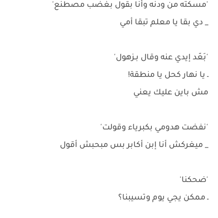
'مسكته من ودنه وأنا بقول بغضب مصطنع'
_ دي بقا يا معلم تبقا أمي
'بَعّد إيدي عنه وقال بـزهول'
ـ يا نهار كحل يا منطقة!
مش باين عليك يعني
'نفضت هدومي بكبرياء وقولت'
_ ميغركش أنا إبن أكابر بس مبحبش أقول
'ضحكنا'
ـ ممكن يجي يوم وتسيبنا؟