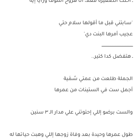
ـ أختك الصغيرة فعلا، أنا هروح أشوف ورايا إيه
'سابتني قبل ما أقولها سلام حتي
عجيب أمرها البنت دي'
ــــــــــــــــــــــــــــــــــــــــــــــــــ
ـ هتفضل كدا كتير..
الجملة طلعت من عمتي سُمَية
أجمل ست في الستينات من عمرها
والست برضو إللي إحتوتني علي مدار الـ ٣ سنين
طول عمرها وحيدة بعد وفاة زوجها إللي وهبت حياتها له