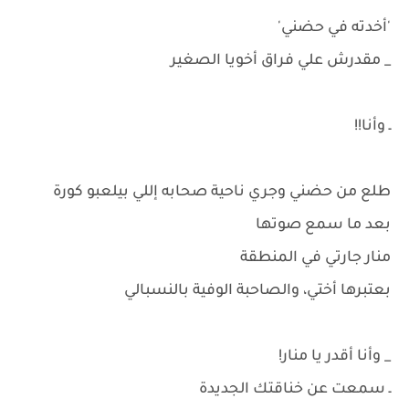
'أخدته في حضني'
_ مقدرش علي فراق أخويا الصغير
ـ وأنا!!
طلع من حضني وجري ناحية صحابه إللي بيلعبو كورة
بعد ما سمع صوتها
منار جارتي في المنطقة
بعتبرها أختي، والصاحبة الوفية بالنسبالي
_ وأنا أقدر يا منار!
ـ سمعت عن خناقتك الجديدة