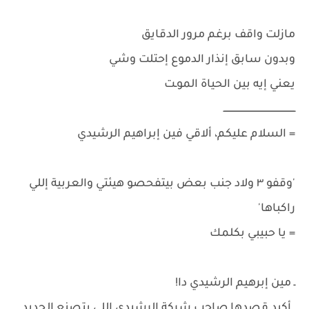
مازلت واقف برغم مرور الدقايق
وبدون سابق إنذار الدموع إحتلت وشي
يعني إيه بين الحياة الموـت
ــــــــــــــــــــــــــــــــــــــــــــــــــــ
= السلام عليكم، ألاقي فين إبراهيم الرشيدي
'وقفو ٣ ولاد جنب بعض بيتفحصو هيئتي والعربية إللي
راكباها'
= يا حبيبي بكلمك
ـ مين إبرهيم الرشيدي دا!
ـ أكيد قصدها صاحب شركة الرشيدي إللي بتصنع الحديد