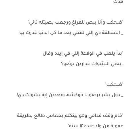
قدك
'ضحكت وأنا ببص للفراغ ورجعت بصيتله تاني'
_ المنطقة دي إللي لمتني بعد ما كل الدنيا غدرت بيا
'بدأ يلعب في الولاعة إللي في إيده وقال'
ـ يعني البشوات غدارين برضو؟
'ضحكت'
_ دول بشر برضو يا حوكشة، وبعدين إيه بشوات دي!
'قام وقف قدامي وهو بيتكلم بحماس طالع بطريقة
عفوية من ولد عنده ١٢ سنة'