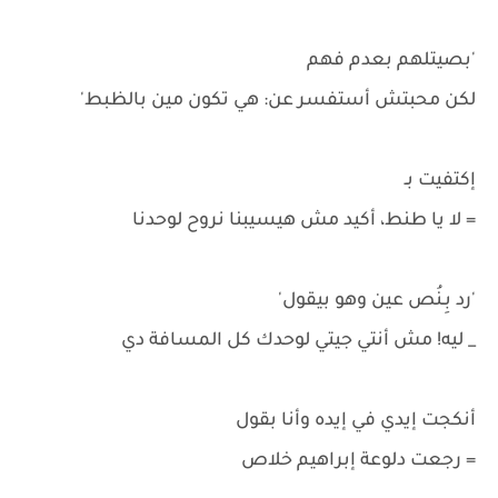
'بصيتلهم بعدم فهم
لكن محبتش أستفسر عن: هي تكون مين بالظبط'
إكتفيت بـ
= لا يا طنط، أكيد مش هيسيبنا نروح لوحدنا
'رد بِـنُص عين وهو بيقول'
_ ليه! مش أنتي جيتي لوحدك كل المسافة دي
أنكجت إيدي في إيده وأنا بقول
= رجعت دلوعة إبراهيم خلاص