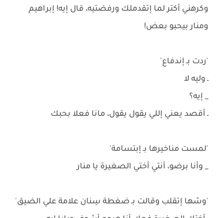
وكرهني أكتر لما إتقدملك ورفضتيه، قال إيه! إبراهيم
ومنار بيحبو بعض!
'ردت بـ إندفاع'
ـ وليه لا
_ إيه؟
ـ أقصد يعني إللي يقول يقول، مانا فعلا بحبك
'لمست مناخيرها بـ إبتسامة'
_ وأنا برضو، أنتي أختي الصغيرة يا منار
'وشها إتقلب وقالت بـ ضغطة سِنان علامة علي الضيق'