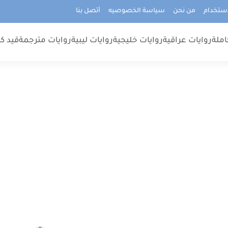
استخدام
من نحن
سياسة الخصوصيه
أتصل بنا
املة
روايات عراقية
روايات خليجية
روايات ليبية
روايات مترجمة
قيد كت