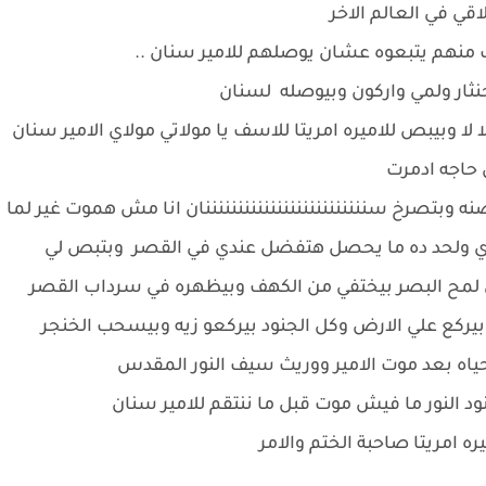
لاقي في العالم الاخر
لب منهم يتبعوه عشان يوصلهم للامير سنان ..
جنثار ولمي واركون وبيوصله لسنان
ا وبيبص للاميره امريتا للاسف يا مولاتي مولاي الامير سنان
حاجه ادمرت
نه وبتصرخ سنننننننننننننننننننننننننان انا مش هموت غير لما
يدي ولحد ده ما يحصل هتفضل عندي في القصر وبتبص لي
وفي لمح البصر بيختفي من الكهف وبيظهره في سرداب القصر
ه بيركع علي الارض وكل الجنود بيركعو زيه وبيسحب الخنجر
 حياه بعد موت الامير ووريث سيف النور المقدس
جنود النور ما فيش موت قبل ما ننتقم للامير سنان
يره امريتا صاحبة الختم والامر