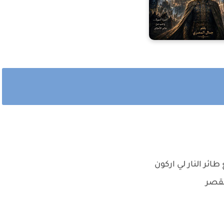
ائر النار لي اركون
القصر