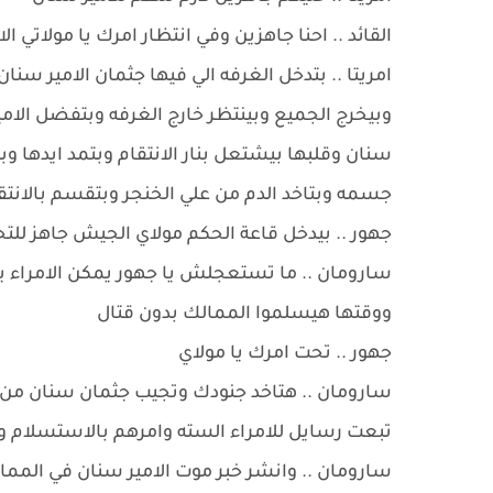
القائد .. احنا جاهزين وفي انتظار امرك يا مولاتي ال
امريتا .. بتدخل الغرفه الي فيها جثمان الامير سن
وبيخرج الجميع وبينتظر خارج الغرفه وبتفضل الامير
سنان وقلبها بيشتعل بنار الانتقام وبتمد ايدها و
جسمه وبتاخد الدم من علي الخنجر وبتقسم بالانتق
جهور .. بيدخل قاعة الحكم مولاي الجيش جاهز للت
سارومان .. ما تستعجلش يا جهور يمكن الامراء 
ووقتها هيسلموا الممالك بدون قتال
جهور .. تحت امرك يا مولاي
سارومان .. هتاخد جنودك وتجيب جثمان سنان من
تبعت رسايل للامراء السته وامرهم بالاستسلام
سارومان .. وانشر خبر موت الامير سنان في الم