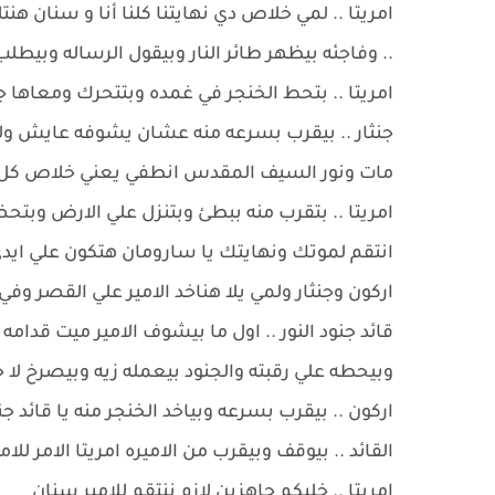
امريتا .. لمي خلاص دي نهايتنا كلنا أنا و سنان هنت
.. وفاجئه بيظهر طائر النار وبيقول الرساله وبيط
امريتا .. بتحط الخنجر في غمده وبتتحرك ومعاها 
جنثار .. بيقرب بسرعه منه عشان يشوفه عايش ولا ل
مات ونور السيف المقدس انطفي يعني خلاص كل 
امريتا .. بتقرب منه ببطئ وبتنزل علي الارض وبتحض
انتقم لموتك ونهايتك يا سارومان هتكون علي ا
اركون وجنثار ولمي يلا هناخد الامير علي القصر 
قائد جنود النور .. اول ما بيشوف الامير ميت قدام
وبيحطه علي رقبته والجنود بيعمله زيه وبيصرخ لا
اركون .. بيقرب بسرعه وبياخد الخنجر منه يا قائد 
القائد .. بيوقف وبيقرب من الاميره امريتا الامر للام
امريتا .. خليكم جاهزين لازم ننتقم للامير سنان