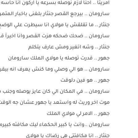
امريتا .. احنا لازم نوصله بسرعه يا اركون انا حاسه
سارومان .. بيرجع القصر جنثار بلغنى باخبار المت
جنثار .. ما تقلقش يا مولاي انا سيطرت علي الو
سارومان .. ضحك ضحكه هزت القصر وانا اخيرآ 
جنثار .. وشه اتغير ومش عارف يتكلم
جهور .. قدرت توصله يا مولاي الملك سارومان
سارومان .. هو الي وصلي وما كنش يعرف انه بيقر
جهور .. هو فين دلوقت
سارومان .. في المكان الي كان عايز يوصله وجنب
موت اخر وريث له واستعد يا جهور عشان جه الوق
جهور .. الامر لي مولاي الملك
سارومان ..وانت يا كبير الحكماء ليك مكافئه كبيره 
جنثار .. انا مكافئتي هي رضاك يا مولاي