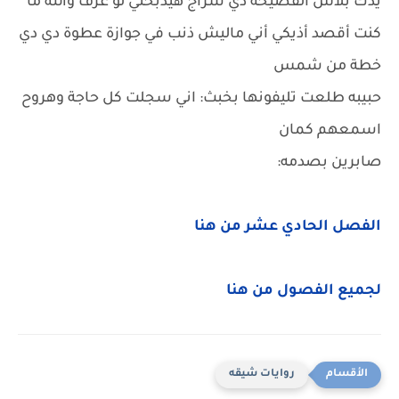
يدك بلاش الفضيحة دي سراج هيدبحني لو عرف والله ما
كنت أقصد أذيكي أني ماليش ذنب في جوازة عطوة دي دي
خطة من شمس
حبيبه طلعت تليفونها بخبث: اني سجلت كل حاجة وهروح
اسمعهم كمان
صابرين بصدمه:
الفصل الحادي عشر من هنا
لجميع الفصول من هنا
روايات شيقه