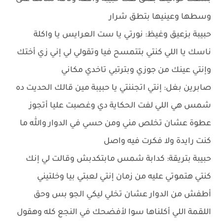
وسطها وعينيها بتطق شرار
حبيبة بزعيق وغيظ: نورتي يا ست العرايس يا واكلة
ناسك يا اللي كنتي بتتمسح فيا وتقولي لي إني زي أختك
وإنتي عينك من جوزي وبترتبي تاخدي مكاني
صابرين بغل: إنتي اتجننتي يا حبيبة مين قالك الحديت ده
شمس هي اللي لفت الحكاية دي وغصبت عليا أتجوز
عطوة عشان تخلص مني ومن حسي في الدوار والله ما
كنت رايدة ولا فكرت فيه واصل
حبيبة بتريقة: كدابة شمس مابتكدبش وقالت لي إنك
كنتي هتموتي عليه من زمان إنتي لعبتي بيا وخلتيني
أطفش من الدوار عشان تخلي ليكي الجو بس وحق
اللقمة اللي أكلناها سوا لأفضحك في النجع كله وهقول