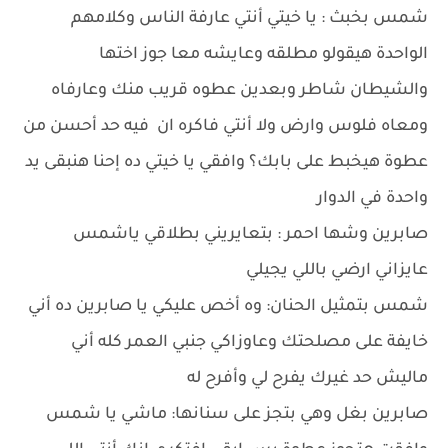
شمس بخبث : يا خيتي أنتي عارفة الناس وكلامهم
الواحدة هيقولو مطلقه وعايشه معا جوز اختها
والشيطان شاطر وبعدين عطوه قريب منك وعارفاه
ومعاه فلوس وارض ولا أنتي فاكره ان فيه حد أحسن من
عطوة هيخبط على بابك؟ وافقي يا خيتي ده إحنا هنبقى يد
واحدة في الدوار
صابرين وشها احمر : بتعايريني بطلاقي ياشمس
عايزاني ارضي باللي يجيلي
شمس بتمثيل الحنان: وه أخص عليكي يا صابرين ده أني
خايفة على مصلحتك وعاوزاكي جنبي العمر كله أني
ماليش حد غيرك يفرح لي وأفرح له
صابرين بغل وهي بتجز على سنانها: ماشي يا شمس