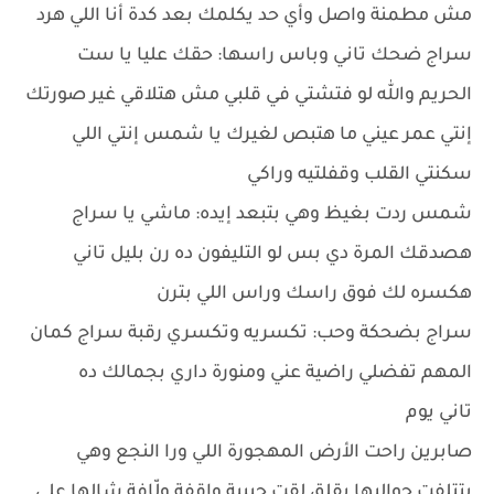
مش مطمنة واصل وأي حد يكلمك بعد كدة أنا اللي هرد
سراج ضحك تاني وباس راسها: حقك عليا يا ست
الحريم والله لو فتشتي في قلبي مش هتلاقي غير صورتك
إنتي عمر عيني ما هتبص لغيرك يا شمس إنتي اللي
سكنتي القلب وقفلتيه وراكي
شمس ردت بغيظ وهي بتبعد إيده: ماشي يا سراج
هصدقك المرة دي بس لو التليفون ده رن بليل تاني
هكسره لك فوق راسك وراس اللي بترن
سراج بضحكة وحب: تكسريه وتكسري رقبة سراج كمان
المهم تفضلي راضية عني ومنورة داري بجمالك ده
تاني يوم
صابرين راحت الأرض المهجورة اللي ورا النجع وهي
بتتلفت حواليها بقلق لقت حبيبة واقفة ولّافة شالها على