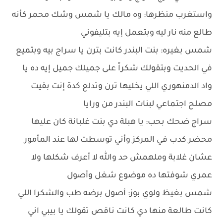
واستغرب منظرها: وه مالك يا شمس وشك محمر كأنه
طالع منه نار ليه وبتعمل إيه بتليفوني
شمس بغيره: بنت البندر كانت بترن يا سراج بيه وبتميع
في الحديت وبتقولك شكراً على جميلك جميل إيه ده يا
واد الدمنهوري اللي يخليها ترن وتدلع كدة إنت بقيت
مصلح اجتماعي لبنات البندر من ورايا
سراج ضحك بحب: يا هبلة دي بنت غلبانة كان عليها
محضر كدب في المركز وأني توسطت لها عند المأمور
عشان غلابة وملهمش حد والله لا أعرف شكلها ولا
عمري شوفتها ده موضوع شغل وأصول
شمس بغيظ ولوي بوز: أصول برضه طب والشكرا اللي
كانت طالعة منها دي كانت ناقص تقولك يا بيبي اني