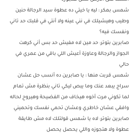
شمس بمكر : ليه يا خيتي ده عطوة سيد الرجالة حنين
وطيب وهيشيلك في نني عينه ولا أنتي في قلبك حد تاني
ونفسك فيه؟
صابرين بتوتر: حد مين لاه مفيش حد بس أني كرهت
الجواز والرجالة وعاوزة أعيش اللي باقي من عمري في
حالي
شمس قربت منها : يا صابرين ده أنسب حل عشان
سراج يبعد عنك وما يبص ليكي تاني بنظرة مش تمام
لما تكوني مرت أخوه هيخاف من الفضيحة وهيروح لحاله
وافقي عشان خاطري وعشان تحمي نفسك وتحميني
صابرين بتوتر: لاه يا شمس قولتلك لاه مش طايقة
عطوة ولا هتجوزه واللي يحصل يحصل