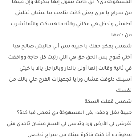
المسهوكة دي؟ دي كانت بتقول إنها بتكرهه وإن عينها
من سراج يا مري يعني كانت بتلعب بيا عشان تخليني
أطفش وتدخل هي مكاني والله ما هسكت والله لأشرب
من د'مها
شمس بمكر: حقك يا حبيبة بس أني ماليش صالح هيا
أختي صُوح بس الحق حق هي اللي رتبت كل حاجة ووافقت
في ثانية وقالت إنها أولى بالدار وبالراجل يالا يا خيتي
أسيبك دلوقت عشان ورايا تجهيزات الفرح خلي بالك من
نفسك
شمس قفلت السكة
حبيبة بغل وحقد: بقى المسهوكة دي تعمل فيا كدة؟
تفرشي لي الأرض ورد وتدسي لي السم عشان تاخدي مني
عطوة ده أنا كنت فاكرة عينك من سراج تطلعي