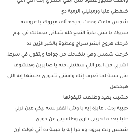
وافقت هتجوز عطوة بس ابقي افتكري إنك أنتي اللي
ضغطي عليا ورميتيني الرمية دي
شمس قامت وقفت بفرحة: ألف مبروك يا عروسة
مبروك يا خيتي بكرة النجع كله يتحاكى بجمالك في يوم
فرحك هروح أبشر سراج وعطوة بالخبر الزين ده
خرجت شمس وهي بتضحك من جواها وبتقول في سرها:
اشربي من المر اللي سقتيني منه يا صابرين وهنشوف
بقى حبيبة لما تعرف إنك وافقتي تتجوزي طليقها إيه اللي
هيحصل
مشيت بعيد وطلعت تليفونها
حبيبة ردت : عايزة إيه يا وش الفقر لسه ليكي عين ترني
عليا بعد ما خربتي داري وطلقتيني من جوزي
شمس ردت ببرود: وه جرا إيه يا حبيبة ده أني قولت أرن