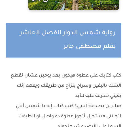
رواية شمس الدوار الفصل العاشر
بقلم مصطفى جابر
كتب كتابك على عطوة هيكون بعد يومين عشان نقطع
الشك باليقين وسراج ينزاح من طريقك ويفهم إنك
بقيتي محرمة عليه للأبد
صابرين بصدمة: ايييي؟ كتب كتاب إيه يا شمس أنتي
اتجننتي مستحيل أتجوز عطوة ده واصل لو انطبقت
السما على الأرض مش هتجوزه