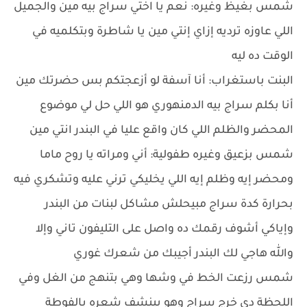
شمس بغيظ وغيره: نعم يا اختي سراج بيه مين والجميل
اللي عاوزه ترديه إزاي إنتي مين يا شاطرة وبتكلميه في
الوقت ده ليه
البنت باستغراب: أنا آسفة لو أزعجتكم بس حضرتك مين
أنا بكلم سراج بيه الدمنهوري هو اللي حل لي موضوع
المحضر والظلم اللي كان واقع عليا في البندر انتي مين
شمس بزعيق وغيره طفولية: أني ومراته يا روح ماما
ومحضر إيه وظلم إيه اللي يخليكي ترني عليه وتشكري فيه
بحرارة كدة سراج مبيحلش مشاكل لبنات من البندر
وإياكي أشوف رقمك ده واصل على التليفون تاني وإلا
والله هاجي لك البندر أجيبك من شعرك غوري
شمس رزعت الخط في وشها وهي بتنهج من الغل وفي
اللحظة دي خرج سراج وهو بينشف شعره بالفوطة