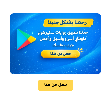
حمّل من هنا