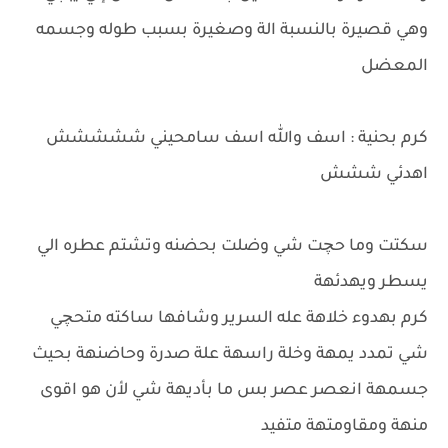
وهي قصيرة بالنسبة الة وصغيرة بسبب طوله وجسمه
المعضل
كرم بحنية : اسف والله اسف سامحيني ششششش
اهدئي ششش
سكتت وما حچت شي وضلت بحضنه وتشتم عطره الي
يسطر ويهدئهة
كرم بهدوء خلاهة عله السرير وشافها ساكته متحچي
شي تمدد يمهة وخلة راسهة علة صدرة وحاضنهة بحيث
جسمهة انعصر عصر بس ما بأديهة شي لأن هو اقوى
منهة ومقاومتهة متفيد