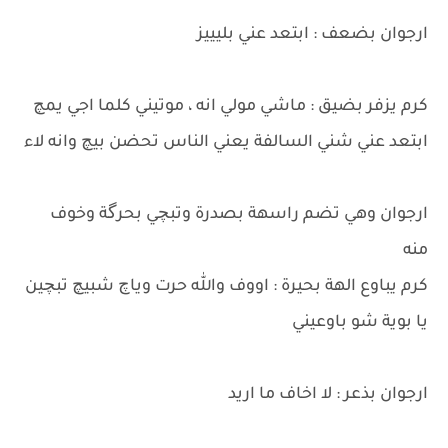
ارجوان بضعف : ابتعد عني بليييز
كرم يزفر بضيق : ماشي مولي انه ، موتيني كلما اجي يمچ
ابتعد عني شني السالفة يعني الناس تحضن بيچ وانه لاء
ارجوان وهي تضم راسهة بصدرة وتبچي بحرگة وخوف
منه
كرم يباوع الهة بحيرة : اووف والله حرت وياچ شبيچ تبچين
يا بوية شو باوعيني
ارجوان بذعر : لا اخاف ما اريد