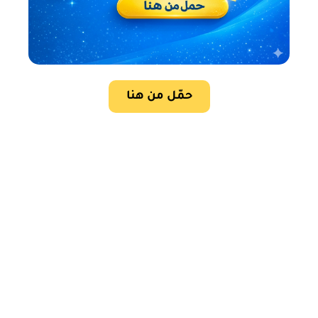
حمّل من هنا