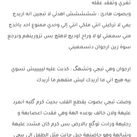
تغري وتفقد عقله
وبصوت هادئ : ششششش اهدئي لا تبچين انه اريدچ
يمي لا تركيني انتي ملكي انتي إلي وحدي ممنوع احد ياخذچ
مني سمعتي لو لا وراح اوديچ لاهلچ بس تزورينهم ونرجع
سوة زين ارجوان دتسمعيني
ارجوان وهي تبچي وتشهگ : كذبت عليه ليييييش تسوي
بيه هيچ اني ما أريدك ليش متفهم ما أريدك
وضلت تبچي بصوت يقطع القلب بحيث كرم گلبه انمرد
عليهة ولان خالف بوعده الهة وهي فقدت اعصابهة و
رجليهة ورادت توگع بالارض بس كرم كان مشدد عليهة
وشالهة وهو حاضنهة حيل چانت مثل الطفل إلي يبچي