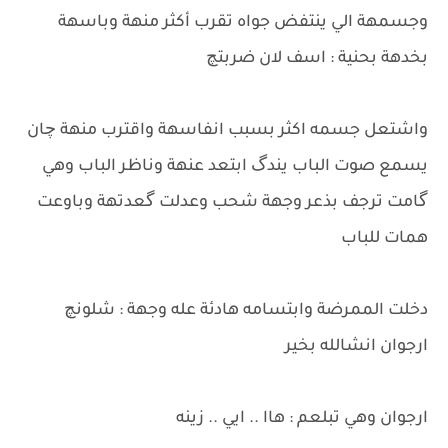
وجسمهة الي ينتفض جواه تقرب أكثر منهة وباسهة
بخدهة بحنية : اسف لان ضربتچ
واشتعل جسمه اكثر بسبب انفاسهة واقترب منهة چان
يسمع صوت الباب يندگ ابتعد عنهة وناظر الباب وهي
گامت ترجف بذعر وجهة شحب وعدلت گعدتهة وباوعت
همات للباب
دخلت الممرضة وابتسامه هادئة عله وجهة : شلونچ
ارجوان انشالله بخير
ارجوان وهي تبلعم : هاا .. ايي .. زينه