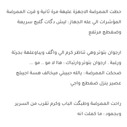
حطت الممرضة الاجهزة عليهة مرة ثانية و قرت الممرضة
المؤشرات الي عله الجهاز : ليش دگات گلبچ سريعة
وضغطچ مرتفع
ارجوان بتوتر وهي تناظر كرم الي واگف ويباوعلهة بجرئة
ورغبة . ارجوان بتوتر وارتباك : هاا لا مو .. مو ...
ضحكت الممرضة : يالله حبيبتي ميخالف هسة اجيبلچ
عصير ينزل ضغطچ واجي
راحت الممرضة وطبگت الباب وكرم تقرب من السرير
وبجمود : ما كملت انه