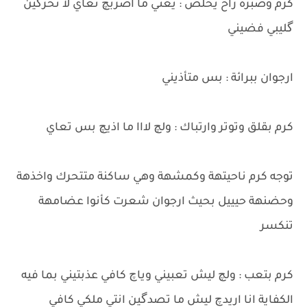
كرم وصبره راح يخلص : يعني ما اضربچ تعاي لا تحرگين
گليبي فضيني
ارجوان ببرائة : بس متأذيني
كرم بقلق وتوتر وارتباك : ولچ لااا ما اذيچ بس تعاي
توجه كرم ناحيتهة وكمشهة وهي ساكنة متتحرك واخذهة
وحضنهة حيييل بحيث ارجوان شعرت كأنوا عضامهة
تنكسر
كرم بتعب : ولچ ليش تعبيني وياچ كافي عذبتيني بما فيه
الكفاية انا اريدچ ليش ما تصدگين انتي ملكي كافي