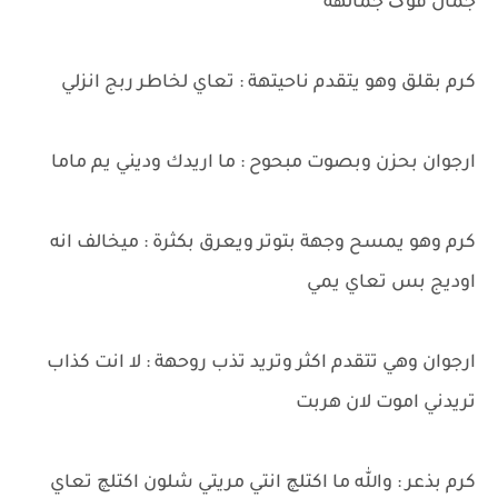
جمال فوگ جمالهة
كرم بقلق وهو يتقدم ناحيتهة : تعاي لخاطر ربج انزلي
ارجوان بحزن وبصوت مبحوح : ما اريدك وديني يم ماما
كرم وهو يمسح وجهة بتوتر ويعرق بكثرة : ميخالف انه
اوديج بس تعاي يمي
ارجوان وهي تتقدم اكثر وتريد تذب روحهة : لا انت كذاب
تريدني اموت لان هربت
كرم بذعر : والله ما اكتلچ انتي مريتي شلون اكتلچ تعاي