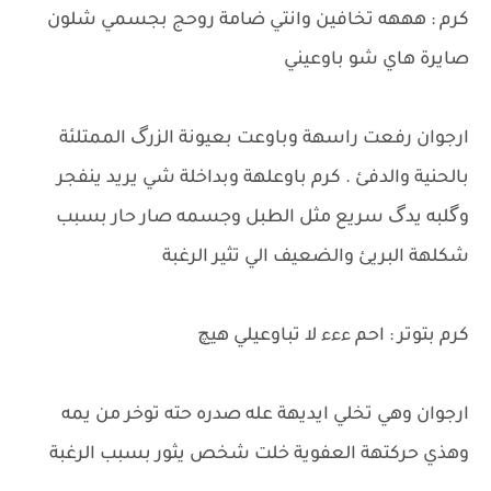
كرم : هههه تخافين وانتي ضامة روحج بجسمي شلون
صايرة هاي شو باوعيني
ارجوان رفعت راسهة وباوعت بعيونة الزرگ الممتلئة
بالحنية والدفئ . كرم باوعلهة وبداخلة شي يريد ينفجر
وگلبه يدگ سريع مثل الطبل وجسمه صار حار بسبب
شكلهة البريئ والضعيف الي تثير الرغبة
كرم بتوتر : احم ءءء لا تباوعيلي هيچ
ارجوان وهي تخلي ايديهة عله صدره حته توخر من يمه
وهذي حركتهة العفوية خلت شخص يثور بسبب الرغبة