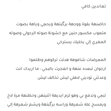
تعاندين كافي
حاضنهة بقوة ووجهة برگبتهة ويحچي وياهة بصوت
متعوب مكسور حنين مع خشونة صوته الرجولي وصوته
المغري إلي يخليك يسترخي
الممرضات شافوهة هدئت تركوهم وطلعوا
ارجوان تبعده عنهة و انفجرت بالبجي : ما اريدك انت
وعدتني توديني لاهلي ليش تخالف ليش
تبچي وتدفع بي وهو لزم ايديهة اثنينهن وحظنهة مرة لاخ
ويمسح عله شعرهة وراسه برگبتهة ويشم شعرهة إلي