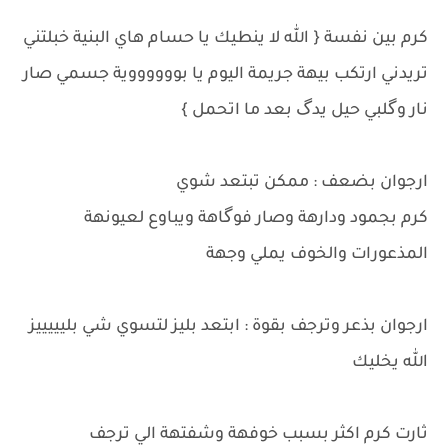
كرم بين نفسة { الله لا ينطيك يا حسام هاي البنية خبلتني
تريدني ارتكب بيهة جريمة اليوم يا بووووووية جسمي صار
نار وگلبي حيل يدگ بعد ما اتحمل }
ارجوان بضعف : ممكن تبتعد شوي
كرم بجمود ودارهة وصار فوگاهة ويباوع لعيونهة
المذعورات والخوف يملي وجهة
ارجوان بذعر وترجف بقوة : ابتعد بليز لتسوي شي بليييييز
الله يخليك
ثارت كرم اكثر بسبب خوفهة وشفتهة الي ترجف