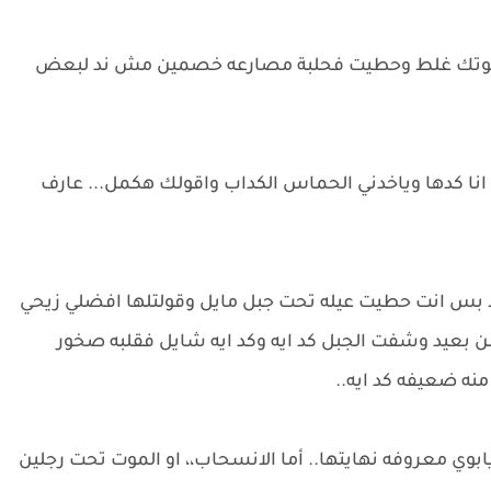
ت قوتك غلط وحطيت فحلبة مصارعه خصمين مش ند لبعض
انا كدها وياخدني الحماس الكداب واقولك هكمل... عارف
بس انت حطيت عيله تحت جبل مايل وقولتلها افضلي زيحي
 بعيد وشفت الجبل كد ايه وكد ايه شايل فقلبه صخور
نه ضعيفه كد ايه..
وي معروفه نهايتها.. أما الانسحاب،، او الموت تحت رجلين