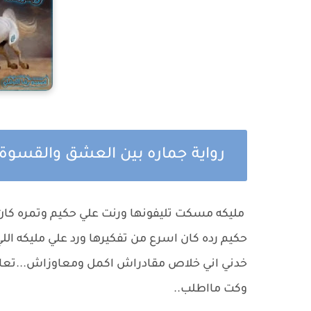
رواية جماره بين العشق والقسوة ا
مليكه مسكت تليفونها ورنت علي حكيم وتمره كان 
حكيم رده كان اسرع من تفكيرها ورد علي مليكه ا
خدني اني خلاص مقادراش اكمل ومعاوزاش...تعال
وكت مااطلب..