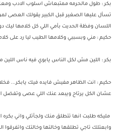
بكر : طول مالحرمه ممتبعاش اسلوب الادب ومعامل
تسأل عليها الصغير قبل الكبير يقولك العصى لم
اللسان وفظة الحديت بأمي اللي كل كلامها ليك دو
حكيم : مني وبسببي وكلامها الطيب ليا رد على كلامي
بكر : اللين مش لكل الناس يابوي فيه ناس اللين م
حكيم : انت الظاهر مفيش فايده فيك يابكر... فخلا
عشان الكل يرتاح ويبعد عنك اللي عصى وتفضل انت
مليكه طلبت انها تتطلق منك ولجأتلي واني بكره ال
وابعتلك تاجي تطلقها وخالتها وخالتك واتفرقوا ال