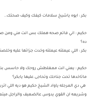
بكر : ايوه ياشيخ سلامات كيفك وكيف صحتك..
حكيم : اني فاتم صحه هملك بس انت مني ومن صحتي 
ده؟
بكر : اللي عيملته عيملته وخدت جزاتها عليه وخلصنا
حكيم : يعني انت ممغلطش روحك ولا حاسس بذرة
ماتاخدها تحت جناحك وتحاجى عليها يابكر؟
هي دي المرجله ياواد الشيخ حكيم هو ديه اللي ات
وشريعه ان القوي يدوس عالضعيف والراجل ميتعا