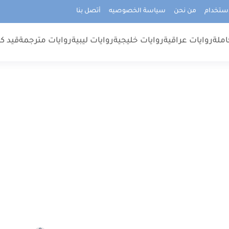
استخدام
من نحن
سياسة الخصوصيه
أتصل بنا
املة
روايات عراقية
روايات خليجية
روايات ليبية
روايات مترجمة
قيد كت