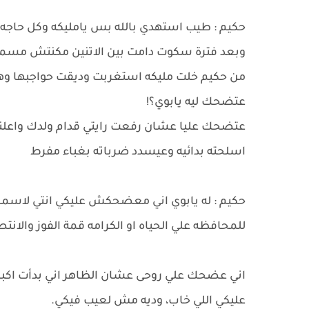
حكيم : طيب استهدي بالله بس يامليكه وكل حاجه 
وبعد فترة سكوت دامت بين الاتنين مكنتش مسمو
من حكيم خلت مليكه استغربت وديقت حواجبها وهي
عتضحك ليه يابوي؟!
عتضحك عليا عشان رفعت رايتي قدام ولدك واعلن
اسلحته بدائيه وعيسدد ضرباته بغباء مفرط
حكيم : له يابوي اني معضحكش عليكي انتي لاسمح ا
للمحافظه علي الحياه او الكرامه قمة الفوز والانتص
اني عضحك علي روحى عشان الظاهر اني بدأت اكبر و
عليكي اللي خاب، وديه مش لعيب فيكي.