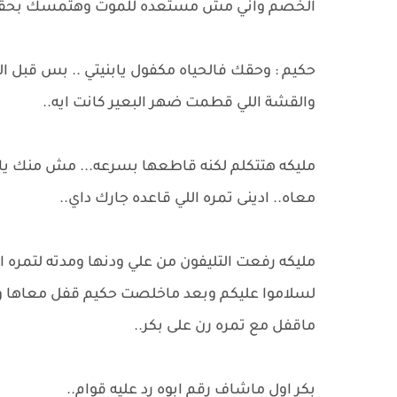
الخصم واني مش مستعده للموت وهتمسك بحقي 
حكيم : وحقك فالحياه مكفول يابنيتي .. بس قبل الب
والقشة اللي قطمت ضهر البعير كانت ايه..
مليكه هتتكلم لكنه قاطعها بسرعه... مش منك يام
معاه.. ادينى تمره اللي قاعده جارك داي..
مليكه رفعت التليفون من علي ودنها ومدته لتمره 
لسلاموا عليكم وبعد ماخلصت حكيم قفل معاها و
ماقفل مع تمره رن على بكر..
بكر اول ماشاف رقم ابوه رد عليه قوام..