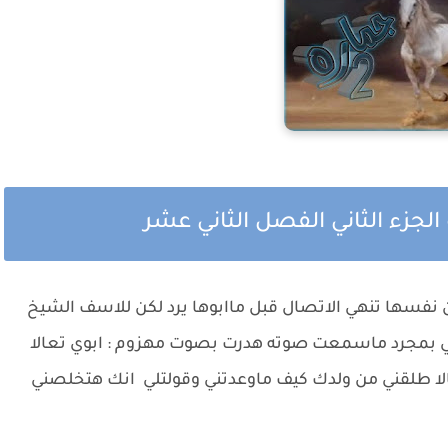
لجزء الثاني الفصل الثاني عشر
نفسها تنهي الاتصال قبل ماابوها يرد لكن للاسف الشيخ
للي بمجرد ماسمعت صوته هدرت بصوت مهزوم : ابوي تعالا
ا طلقني من ولدك كيف ماوعدتني وقولتلي انك هتخلصني