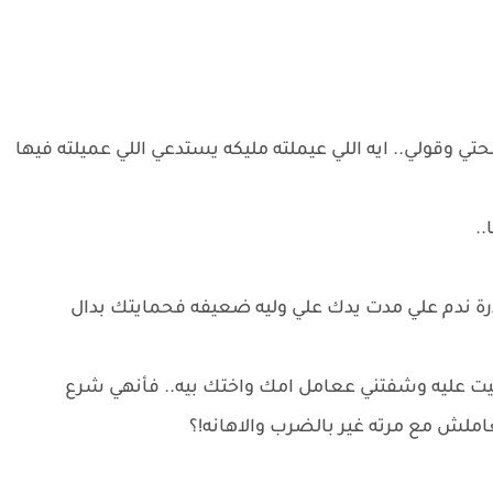
وقولي.. ايه اللي عيملته مليكه يستدعي اللي عميلته فيها
..
 ندم علي مدت يدك علي وليه ضعيفه فحمايتك بدال
ربيت عليه وشفتني ععامل امك واختك بيه.. فأنهي شرع
ملش مع مرته غير بالضرب والاهانه!؟