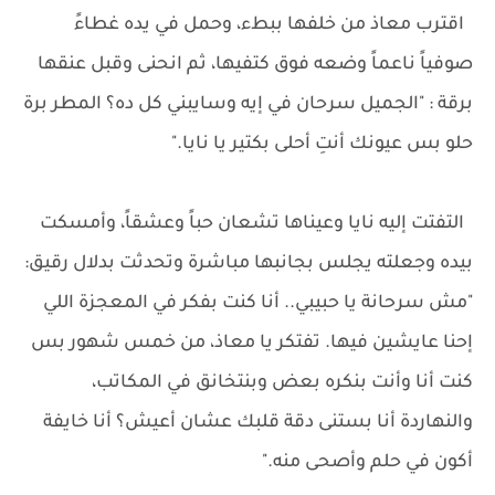
اقترب معاذ من خلفها ببطء، وحمل في يده غطاءً
صوفياً ناعماً وضعه فوق كتفيها، ثم انحنى وقبل عنقها
برقة : "الجميل سرحان في إيه وسايبني كل ده؟ المطر برة
حلو بس عيونك أنتِ أحلى بكتير يا نايا."
التفتت إليه نايا وعيناها تشعان حباً وعشقاً، وأمسكت
بيده وجعلته يجلس بجانبها مباشرة وتحدثت بدلال رقيق:
"مش سرحانة يا حبيبي.. أنا كنت بفكر في المعجزة اللي
إحنا عايشين فيها. تفتكر يا معاذ، من خمس شهور بس
كنت أنا وأنت بنكره بعض وبنتخانق في المكاتب،
والنهاردة أنا بستنى دقة قلبك عشان أعيش؟ أنا خايفة
أكون في حلم وأصحى منه."