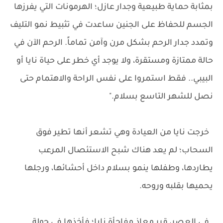
بمثابة حماية طبيعية وجدار عازل؛ الهرمونات التي يفرزها
الجسم للحفاظ على الجنين ساعدت في تثبيط نمو التليف
وتمدد جدار الرحم بشكل مرن وآمن تماماً. الرحم الآن في
حالة ممتازة ومستقرة، ولا يوجد أي خطر على حياة نايا أو
البيبي.. فقط استمروا على نفس الراحة والاهتمام حتى
نصل للشهر التاسع بسلام."
خرجت نايا من العيادة وهي تشعر أنها تطير فوق
السحاب؛ لم يعد هناك شبح الاستئصال المرعب
يطاردها، وطفلها ينمو بسلام داخل أحشائها، ورجلها
يحميها بقلبه وروحه.
في العصر، قرر معاذ مفاجأة نايا؛ فأخذها في جولة