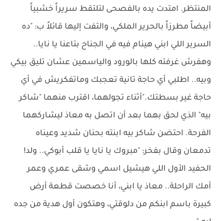
المنتظر. امتدت يده بالفصحى لتلتقط سريراً خشبياً
أبيضاً مطرزاً بالحرير الملكي، والتفت إليها قائلاً ب: "ده
السرير اللي ابني هينام فيه في الجناح بتاعنا يا نايا..
وهفرش غرفته كلها بالورود والياسمين عشان تليق بيكي
وبيه.. اطلبي أي حاجة تانية تعجبك وماتفكريش في أي
حاجة غير بسطتك."أثناء تجولهما، اقترب منهما "شاكر
بيه" الذي لحق بهما بعد أن اتصل به معاذ ليشاركهما
الفرحة. احتضن شاكر بيه ابنته بحنان شديد وعيناه
تدمعان وقال بفخر: "مبروك يا نايا يا قلب أبوكي.. ولد!
الحفيد الأول اللي هيشيل اسمي وشقى عمري وعمر
أمك الراحلة.. معاذ يا ابني، أنا خصصت قطعة أرض
كبيرة باسم ابنكم من دلوقتي، وهتكون أول هدية من جده