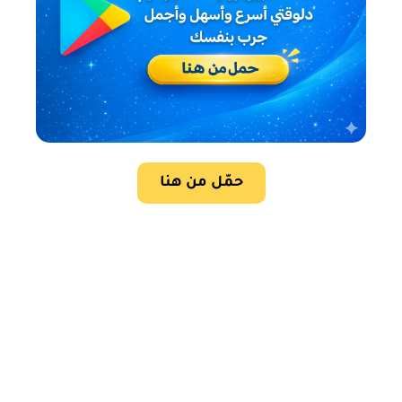
حمّل من هنا