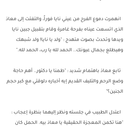
انهمرت دموع الفرح من عيني نايا فوراً، والتفتت إلى معاذ
الذي اتسعت عيناه بفرحة غامرة وقام بتقبيل جبين نايا
ويدها وتحدث بصوت متهدج : "ولد يا نايا! ولد شبهك
وهيطلع بجمال عيونك.. الحمد لله يا رب، الحمد لله."
تابع معاذ باهتمام شديد : "طمنا يا دكتور.. أهم حاجة
وضع الرحم والتليف القديم إيه أخباره دلوقتي مع كبر حجم
الجنين؟"
اعتدل الطبيب في جلسته ونظر إليهما بنظرة إعجاب :
"هنا تكمن المعجزة الحقيقية يا معاذ بيه. الحمل كان