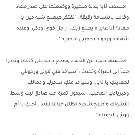
أمسكت نايا ببدلة صغيرة ووضعتها على صدر معاذ
وقالت بابتسامة رقيقة : "تفتكر هيطلع شبه مين يا
معاذ؟ أنا عايزاه يطلع زيك.. راجل قوي، وذكي، وعنده
شهامة ورجولة تحميني وتحميه."
احتضنها معاذ من الخلف، ووضع ذقنه على كتفها ونظرا
معاً إلى المرآة وتحدث : "سيأخذ مني قوتي ورجولتي
لحمايتكِ يا نايا.. وسيأخذ منكِ سحركِ وجمالكِ
وكبرياءكِ المحبب.. سيكون ثمرة حب صادق نبت وسط
الأشواك وأصبح شجرة تظلل حياتنا للأبد.. أحبكِ يا أم
وريثي الجميلة."