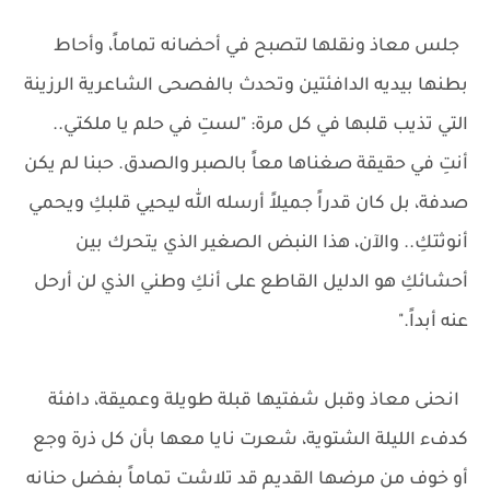
جلس معاذ ونقلها لتصبح في أحضانه تماماً، وأحاط
بطنها بيديه الدافئتين وتحدث بالفصحى الشاعرية الرزينة
التي تذيب قلبها في كل مرة: "لستِ في حلم يا ملكتي..
أنتِ في حقيقة صغناها معاً بالصبر والصدق. حبنا لم يكن
صدفة، بل كان قدراً جميلاً أرسله الله ليحيي قلبكِ ويحمي
أنوثتكِ.. والآن، هذا النبض الصغير الذي يتحرك بين
أحشائكِ هو الدليل القاطع على أنكِ وطني الذي لن أرحل
عنه أبداً."
انحنى معاذ وقبل شفتيها قبلة طويلة وعميقة، دافئة
كدفء الليلة الشتوية، شعرت نايا معها بأن كل ذرة وجع
أو خوف من مرضها القديم قد تلاشت تماماً بفضل حنانه