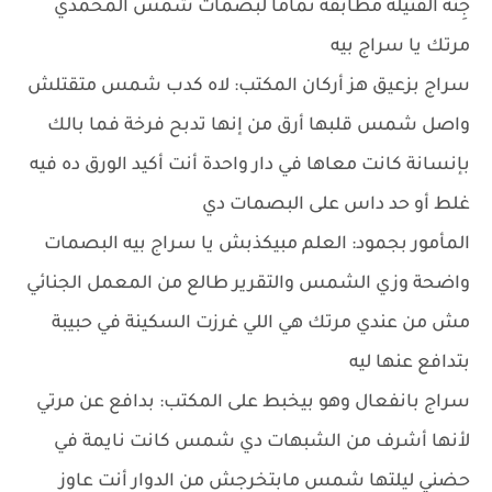
جِتة القتيلة مطابقة تماماً لبصمات شمس المحمدي
مرتك يا سراج بيه
سراج بزعيق هز أركان المكتب: لاه كدب شمس متقتلش
واصل شمس قلبها أرق من إنها تدبح فرخة فما بالك
بإنسانة كانت معاها في دار واحدة أنت أكيد الورق ده فيه
غلط أو حد داس على البصمات دي
المأمور بجمود: العلم مبيكذبش يا سراج بيه البصمات
واضحة وزي الشمس والتقرير طالع من المعمل الجنائي
مش من عندي مرتك هي اللي غرزت السكينة في حبيبة
بتدافع عنها ليه
سراج بانفعال وهو بيخبط على المكتب: بدافع عن مرتي
لأنها أشرف من الشبهات دي شمس كانت نايمة في
حضني ليلتها شمس مابتخرجش من الدوار أنت عاوز