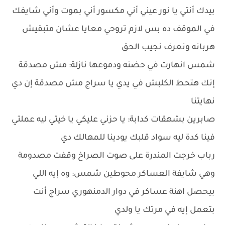
بيدك أنتي يا نور عيني أني مكسور أني بموت وأني شايفك
في الموقف ده بس لازم تروحي معايا عشان متبقيش
هربانه ونعرف نجيب الحق
شمس انهارت في حضنه ودموعها نازلة: مش مصدقة
إنك هتحط الكلبش في يدي يا سراج مش مصدقة إن دي
نهايتنا
صابرين بشهقات كدابة: يا حزني عليكي يا خيتي ليه عملتي
فينا كدة ليه سواد قلبك يودينا للمهالك دي
رباب خرجت المندرة على صوت الصراخ وقفت مصدومة
وهي شايفة العساكر محوطين شمس: وه إيه اللي
بيحصل اهنة عساكر في دوار الدمنهوري سراج أنت
بتعمل إيه في مرتك يا ولدي