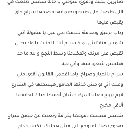
صابرين بخبث ودموع: شوفتي يا خالة شمس طلعت هي
اللي خلصت علي حبيبة وبصماتها فضحها سراج جاي
يقبض عليها
رباب بزعيق وصدمة: خلصت علي مين يا مخبولة أنتي
شمس متقتلش نملة سراج أنت اتجننت يا واد بطني
تقبض على مرتك وتفضحنا وسط النجع والله ما حد
هيلمس شعرة منها وأني حية
سراج بانهيار وصراخ: ياما افهمي القانون أقوى مني
ومنك أني لو مش خدتها المأمور هيسحلها في الشارع
لازم تروح معايا المركز عشان أحميها هناك لغاية ما
ألاقي مخرج
شمس مسحت دموعها بكرامة وبعدت عن حضن سراج
بهدوء بصت له بوجع: اني مش هخليك تتكسر قدام