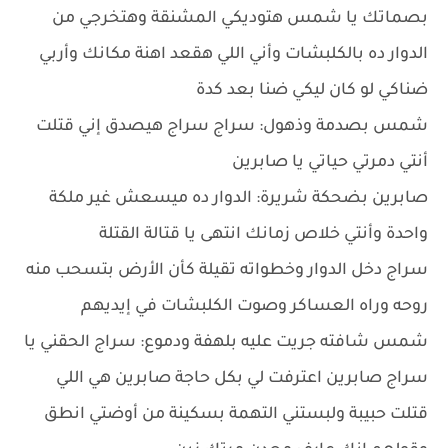
بصماتك يا شمس هتوديكي المشنقة وهتخرجي من
الدوار ده بالكلبشات وأني اللي هقعد اهنة مكانك وأربي
ضناكي لو كان ليكي ضنا بعد كدة
شمس بصدمة وذهول: سراج سراج هيصدق إني قتلت
أنتي دمرتي حياتي يا صابرين
صابرين بضحكة شريرة: الدوار ده ميسعش غير ملكة
واحدة وأنتي خلاص زمانك انتهى يا قتالة القتلة
سراج دخل الدوار وخطواته تقيلة كأن الأرض بتسحب منه
روحه وراه العساكر وصوت الكلبشات في إيديهم
شمس شافته جريت عليه بلهفة ودموع: سراج الحقني يا
سراج صابرين اعترفت لي بكل حاجة صابرين هي اللي
قتلت حبيبة ولبستني التهمة بسكينة من أوضتي انطق