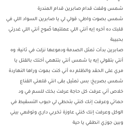
شمس وقفت قدام صابرين قدام المندرة
شمس بصوت واطي: قولي لي يا صابرين السواد اللي في
قلبك ده آخره إيه أنتي اللي عملتيها صُوح أنتي اللي غدرتي
بحبيبة
صابرين بدأت تمثل الصدمة ودموعها نزلت في ثانية: وه
أنتي بتقولي إيه يا شمس أنتي بتتهمي أختك بالقتل يا
مري على الحقد والظلم ده أني كنت بموت وراها النهاردة
شمس بصريخ: بس تمثيل بقى انتي قلعتي القناع
خلاص أني عرفت كل حاجة عرفت بخك للسم في ود
حماتي وعرفت إنك كنتي بتحطي لي حبوب التسقيط في
الوكل وعرفت إنك كنتي عاوزة تخربي داري وتوقعي بيني
وبين جوزي انطقي يا حية