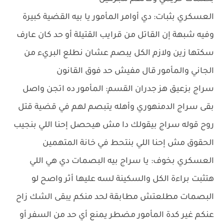
العسكري بثبات: دي أوامر المأمور يا بيه القضية كبيرة
وفيه شبهة إن القاتل من قرايب القتيلة أو حد كان عارف
سكتها زين ولازم الكل يبصم عشان نطلع البريء من
الجاني والمأمور قال مفيش حد فوق القانون
سراج بزعيق هز جدران القسم: المأمور ده اتجن واصل
بقى سراج الدمنهوري وأهله يتبصم لهم في قضية قتل
روح قوله سراج بيقولك دا مش هيحصل إحنا اللي بنجيب
الحقوق مش إحنا اللي بنتحط في خانة المتهمين
العسكري بخوف: يا سراج بيه البصمات دي هي اللي
هتثبت براءة الكل والسكينة لسه عليها أثر واصح لو
البصمات مطلعتش مطابقة لحد منكم يبقى الشك زاح
عنكم غير كدة المأمور مضطر يمنع أي حد من السفر أو