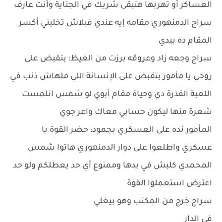
العساكر أو تهربها هتبقى شريك في الجناية وأنت عارف
سراج الدمنهوري مقامه إيه عندي فبلاش تخليني أكسر
المقام ده بيدي
سراج وجعه زاد وعروقه برزت من الغيظ: بتقبض على
روحي يا مأمور بتقبض على الإنسانة اللي ملهاش ذنب في
اللعبة القذرة دي وحياة مقام أبوي لو شمس انلمست
شعرة منها ليكون حسابي معاك واعر جوي
المأمور نده على العسكري بجمود: حضر القوة يا
عسكري واطلعوا على دوار الدمنهوري هاتوا شمس
المحمدي كلبش في يدها وممنوع أي حد يعطلكم ولو حد
اعترض استعملوا القوة
سراج خرج من المكتب وهو بيغلي
في الدار