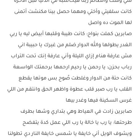
مني ومنك والظالم ربنا هيحاسبه في الدنيا قبل الآخرة
كانت سلفيتي وأختي ومهما حصل بينا مكنشت أتمنى
لها الموت ده واصل
صابرين كملت بنواح: كانت طيبة وقلبها أبيض ليه يا ربي
الغدر يطولها والله الدوار ضلم من غيرك يا حبيبة اني
مش عارفة هنام إزاي الليلة وأني عارفة إنك تحت التراب
رباب بحزن: يا رحمن يا رحيم ارحمها برحمتك الواسعة
كانت حتة من الدوار وغلطت صُوح بس موتها يقطع
القلب يا رب صبر قلب عطوة واظهر الحق وانتقم من اللي
غرس السكينة فيها وغدر بيها
صابرين زادت في العياط وهي بتداري وشها بطرف
طرحتها: يا رب يا خالة يا رب اللي عمل كدة يتفضح
ويشوف الويل أني خايفة يا شمس خايفة النار دي تطولنا