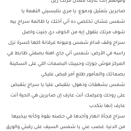
وقولهم إنك عارف معدن مرتك زين
صابرين بتمثيل ودموع: يا مري بتلبسيني التهمة يا
شمس عشان تخلصي ده أني أختك يا ظالمة سراج بيه
شوف مرتك بتقول إيه من الخوف دي جنيت واصل
سراج وقف قدام شمس وعيونه غرقانة كلها كسرة نزل
راسه في الأرض: شمس أني جاي اهنة بصفتي ظابط في
المركز موش جوزك وحبيبك البصمات اللي على السكينة
بصماتك والمأمور طلع أمر قبض عليكي
شمس بشهقات وذهول: بتقبض عليا يا سراج بتقبض
على روحك وعرضك أنت عارف إن صابرين هي الحية أنت
عارف إنها بتكدب
سراج فجأة انهار وأخدها في حضنه بقوة وكأنه بيخبيها
من الدنيا: غصب عني يا شمس السيف على رقبتي والورق