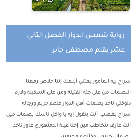
رواية شمس الدوار الفصل الثاني
عشر بقلم مصطفى جابر
سراج بيه المأمور بعتني أبلغك إننا خلاص رفعنا
البصمات من على جثة القتيلة ومن على السكينة ولازم
دلوقتي ناخد بصمات أهل الدوار كلهم حريم ورجاله
سراج بغضب: أنت بتقول إيه يا واكل ناسك بصمات مين
أنت عارف بتخاطب مين إحنا عيلة الدمنهوري عاوز تاخد
بصمات حريمي وكأنهم مجرمين