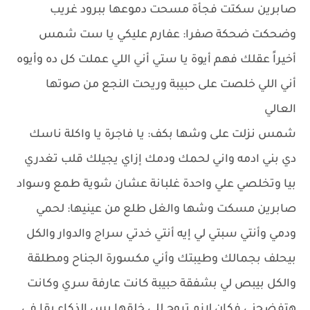
صابرين سكتت فجأة مسحت دموعها ببرود غريب
وضحكت ضحكة صفرا: عفارم عليكي يا ست شمس
أخيراً عقلك فهم أيوة يا ستي أني اللي عملت كل ده وأيوه
أني اللي خلصت على حبيبة وريحت النجع من صوتها
العالي
شمس نزلت على وشها بكف: يا فاجرة يا واكلة ناسك
دي بني ادمه واني لحمك ودمك إزاي يجيلك قلب تغدري
بيا وتخلصي علي واحدة غلبانة عشان شوية طمع وسواد
صابرين مسكت وشها والغل طلع من عينيها: لحمي
ودمي وأنتي سبتي لي إيه أنتي خدتي سراج والدوار والكل
بيحلف بجمالك وطيبتك وأني مكسورة الجناح ومطلقة
والكل بيبص لي بشفقة حبيبة كانت عارفة سري وكانت
هتفضحني فكان لازم تروح للي خلقها بس الذكاء بقا في