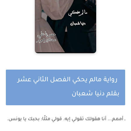
رواية مالم يحكي الفصل الثاني عشر
بقلم دنيا شعبان
ـ أممم... أنا هقولك تقولي إيه. قولي مثلًا: بحبك يا يونس.