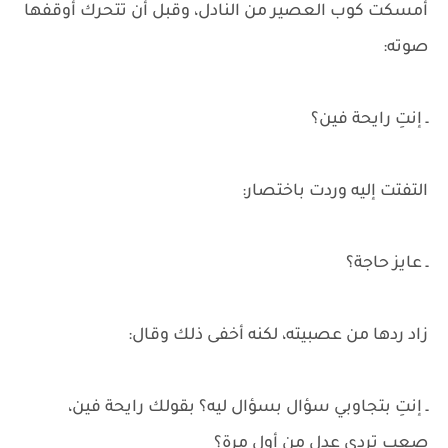
أمسكت كوب العصير من النادل، وقبل أن تتحرك أوقفها
صوته:
ـ إنتِ رايحة فين؟
التفتت إليه وردت باختصار:
ـ عايز حاجة؟
زاد ردها من عصبيته، لكنه أخفى ذلك وقال:
ـ إنتِ بتجاوبي سؤال بسؤال ليه؟ بقولك رايحة فين،
صعب تردي عدل من أول مرة؟