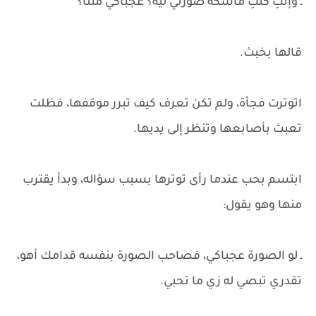
ـ وإنتِ كنتِ ماسكة صورتي ليه؟ عجباكي مثلًا؟
قالها بخبث.
اتوترت فجأة، ولم تكن تعرف كيف تبرر موقفها، فظلت
تعبث بأصابعها وتنظر إلى يديها.
ابتسم بحب عندما رأى توترها بسبب سؤاله، وبدأ يقترب
منها وهو يقول:
ـ لو الصورة عجباكي، فصاحب الصورة بنفسه قدامك أهو،
تقدري تبصي له زي ما تحبي.