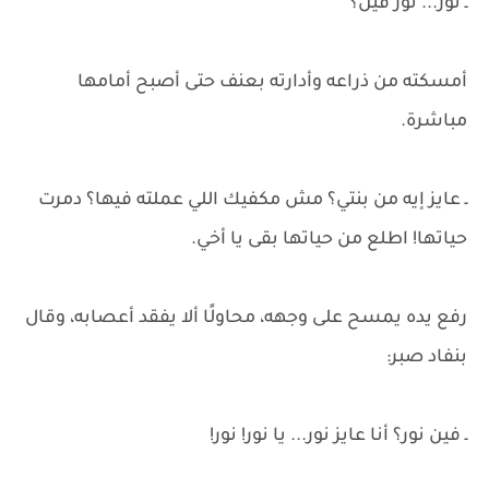
ـ نور... نور فين؟
أمسكته من ذراعه وأدارته بعنف حتى أصبح أمامها
مباشرة.
ـ عايز إيه من بنتي؟ مش مكفيك اللي عملته فيها؟ دمرت
حياتها! اطلع من حياتها بقى يا أخي.
رفع يده يمسح على وجهه، محاولًا ألا يفقد أعصابه، وقال
بنفاد صبر:
ـ فين نور؟ أنا عايز نور... يا نور! نور!