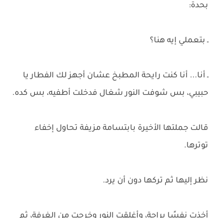
بحدة:
ـ بتعملي إيه هنا؟
ـ أنا... أنا كنت رايحة المطبخ عشان أجهز لك الفطار يا
حبيبي، بس شوفت النور شغال فدخلت أطفيه، بس كده.
قالت جملتها الأخيرة بابتسامة مزيفة تحاول إخفاء
توترها.
نظر إليها ثم تركها دون أن يرد.
أخذت نفسًا براحة، وأغلقت النور وخرجت من الغرفة، ثم