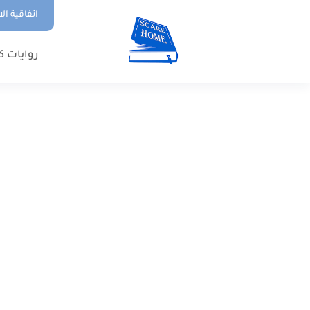
اتفاقية ال
روايات ك