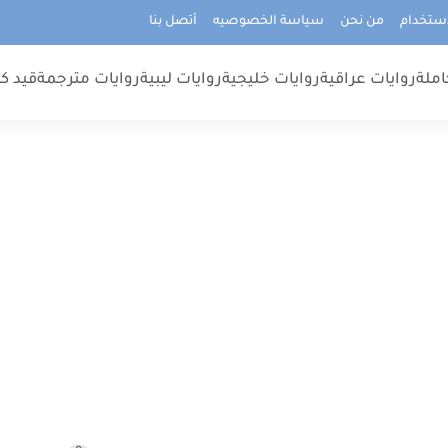
استخدام
من نحن
سياسة الخصوصيه
أتصل بنا
املة
روايات عراقية
روايات خليجية
روايات ليبية
روايات مترجمة
قيد كت