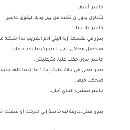
جاسر: آسف.
لتحاول بدور أن تفلت من بين يديه، ليفوق جاسر.
جاسر: يلا بينا.
بدور في نفسها: إيه البني آدم الغريب ده؟ شكله م
هيحصل معاكي تاني يا بدور؟ ربنا يهديه عليا.
جاسر: بدور، حقك عليا، متزعليش.
بدور: يعني هي جات عليك إنت؟ ما الدنيا كلها جاية
ضحكت فيها.
جاسر بتمثيل: الجاي أحلى.
بدور: مش عارفة ليه حاسة إني أعرفك أو شفتك ق