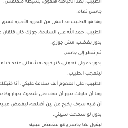
الطبيب: بعد الخياطة هتفوق، بسيطة متقلقش.
جاسر: تمام.
وها هو الطبيب قد انتهى من الغرزة الأخيرة لتفيق ب
الطبيب: حمد الله على السلامة. جوزك كان قلقان ع
بدور بغضب: مش جوزي.
ثم تنظر إلى جاسر.
بدور: ده ولي نعمتي، كتر خيره، مشغلني عنده خدامة
ليتعجب الطبيب.
الطبيب: على العموم ألف سلامة عليكي. أنا كتب
وما أن حاولت بدور أن تقف حتى شعرت بدوار وكادت 
أن قلبه سوف يخرج من بين أضلعه، ليغمض عينيه لث
بدور: لو سمحت سيبني.
ليقول لها جاسر وهو مغمض عينيه: