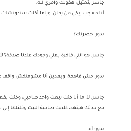
جاسر بتمثيل: هقولك وأمري لله.
أنا معجب بيكي من زمان، وياما أكلت سندوتشات
بدور: حضرتك؟
جاسر: هو انتي فاكرة يعني وجودك عندنا صدفة؟ لأ.
بدور: مش فاهمة، وبعدين أنا مشوفتكش واقف على
جاسر: لأ، ما أنا كنت ببعت واحد صاحبي، وكنت بقع
مع جدتك هيتهد، كلمت صاحبة البيت وقلتلها إني ع
بدور: آه.