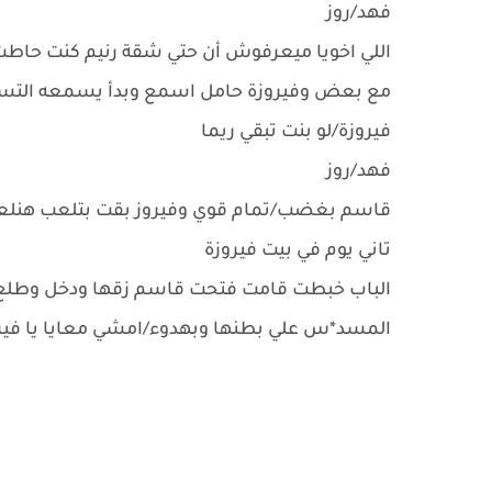
فهد/روز
اللي اخويا ميعرفوش أن حتي شقة رنيم كنت حاطت 
مع بعض وفيروزة حامل اسمع وبدأ يسمعه التس
فيروزة/لو بنت تبقي ريما
فهد/روز
قاسم بغضب/تمام قوي وفيروز بقت بتلعب هنلع
تاني يوم في بيت فيروزة
الباب خبطت قامت فتحت قاسم زقها ودخل وطلع م
المسد*س علي بطنها وبهدوء/امشي معايا يا فيرو