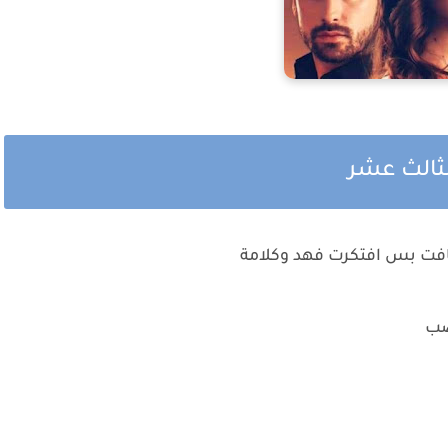
ثالث عشر
افت بس افتكرت فهد وكلامة
صب