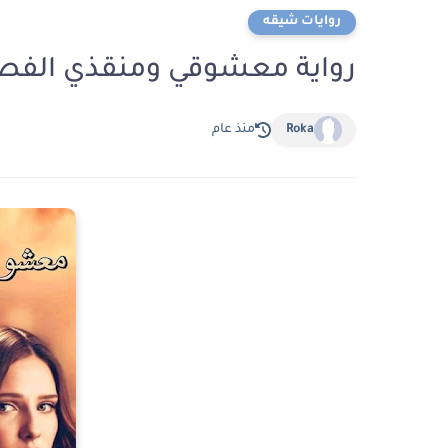
روايات شيقه
رواية معشوقي ومنقذي الفصل الثالث عش
Roka
منذ عام