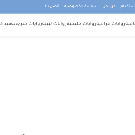
استخدام
من نحن
سياسة الخصوصيه
أتصل بنا
املة
روايات عراقية
روايات خليجية
روايات ليبية
روايات مترجمة
قيد كت