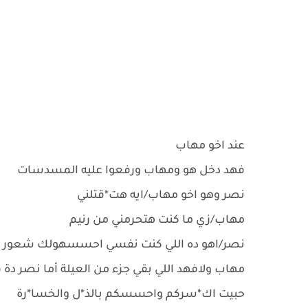
عند اخو مهاب
فهد دخل هو ومهاب ورفعوا عليه المسدسات
نصر وهو اخو مهاب/ايه هت*قتلني
مهاب/زي ما كنت هتحرمني من رنيم
نصر/اهو ده اللي كنت نفسي احسسهولك شعور ال
مهاب ولافهد اللي بقي جزء من العيلة أما نصر دة
حبيت اك*سركم واحسسكم بالذ*ل والخسا*رة