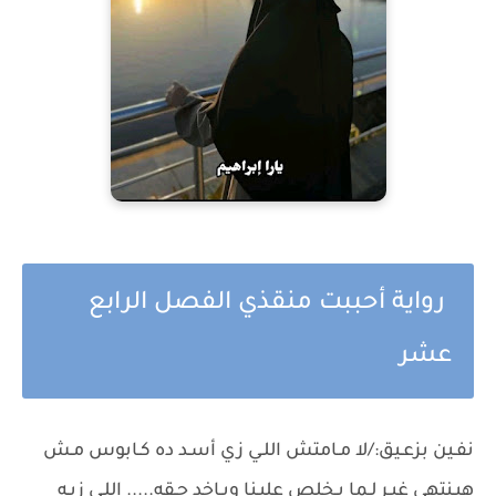
رواية أحببت منقذي الفصل الرابع
عشر
نفـين بزعـيق:/لا مـامتش اللـي زي أسـد ده كـابوس مـش
هيـنتهي غيـر لـما يـخلص عليـنا ويـاخد حـقه..... اللـي زيـه