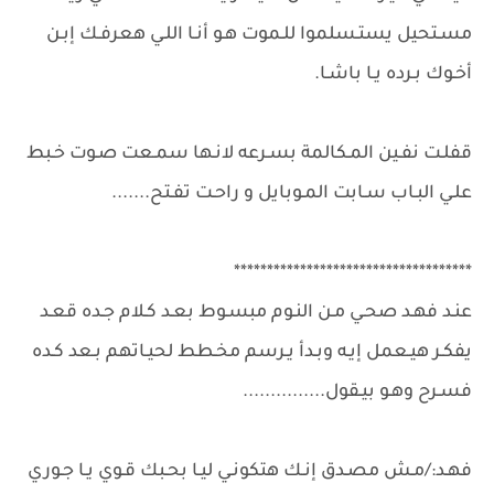
مسـتحيل يستـسلموا للـموت هـو أنـا اللـي هعرفـك إبـن
أخـوك بـرده يـا باشـا.
قفلـت نفـين المـكالمة بسـرعه لانـها سمـعت صـوت خـبط
علـي البـاب سـابت المـوبايل و راحـت تفـتح.......
************************************
عنـد فهـد صحـي مـن النـوم مبسـوط بعـد كـلام جـده قعـد
يفكـر هيـعمل إيـه وبـدأ يـرسم مخـطط لحيـاتهم بـعد كـده
فسـرح وهـو بيـقول...............
فهـد:/مـش مصـدق إنـك هتكونـي ليـا بحـبك قـوي يـا جـوري