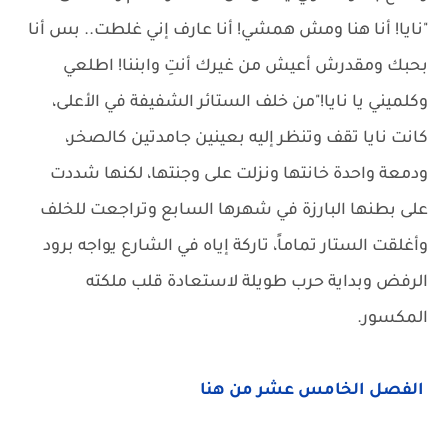
"نايا! أنا هنا ومش همشي! أنا عارف إني غلطت.. بس أنا
بحبك ومقدرش أعيش من غيرك أنتِ وابننا! اطلعي
وكلميني يا نايا!"من خلف الستائر الشفيفة في الأعلى،
كانت نايا تقف وتنظر إليه بعينين جامدتين كالصخر،
ودمعة واحدة خانتها ونزلت على وجنتها، لكنها شددت
على بطنها البارزة في شهرها السابع وتراجعت للخلف
وأغلقت الستار تماماً، تاركة إياه في الشارع يواجه برود
الرفض وبداية حرب طويلة لاستعادة قلب ملكته
المكسور.
الفصل الخامس عشر من هنا