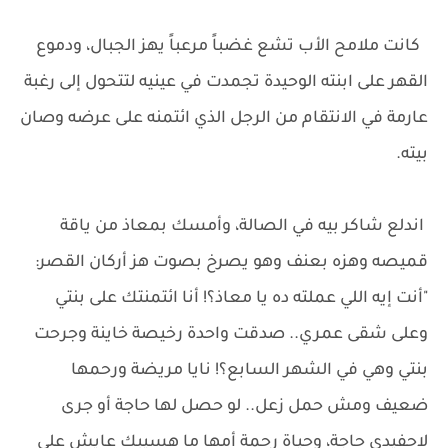
كانت ملامح الأب تشع غضباً مرعباً يهز الجبال، ودموع
القهر على ابنته الوحيدة تجمدت في عينيه لتتحول إلى رغبة
عارمة في الانتقام من الرجل الذي ائتمنه على عرضه وصان
بيته.
اندلع شاكر بيه في الصالة، وأمسك بمعاذ من ياقة
قميصه وهزه بعنف وهو يصرخ بصوت هز أركان القصر:
"أنت إيه اللي عملته ده يا معاذ؟! أنا ائتمنتك على بنتي
وعلى شقى عمري.. صدقت واحدة رخيصة خاينة وجرحت
بنتي وهي في الشهر السابع؟! نايا مريضة ورحمها
ضعيف ومش حمل زعل.. لو حصل لها حاجة أو جرى
لاحفيدي حاجة، وحياة رحمة أمها ما هسيبك عايش على