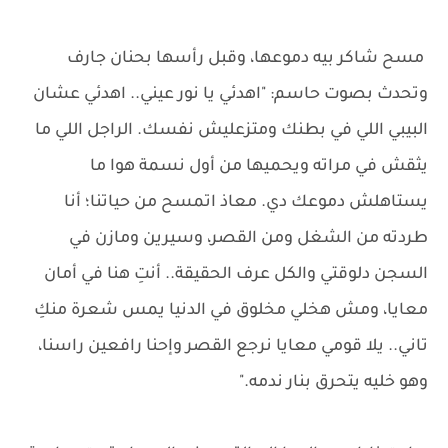
مسح شاكر بيه دموعها، وقبل رأسها بحنان جارف
وتحدث بصوت حاسم: "اهدئي يا نور عيني.. اهدئي عشان
البيبي اللي في بطنك ومتزعليش نفسك. الراجل اللي ما
يثقش في مراته ويحميها من أول نسمة هوا ما
يستاهلش دموعك دي. معاذ اتمسح من حياتنا؛ أنا
طردته من الشغل ومن القصر، وسيرين ومازن في
السجن دلوقتي والكل عرف الحقيقة.. أنتِ هنا في أمان
معايا، ومش هخلي مخلوق في الدنيا يمس شعرة منكِ
تاني.. يلا قومي معايا نرجع القصر وإحنا رافعين راسنا،
وهو خليه يتحرق بنار ندمه."