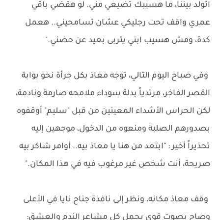
اتولد بيننا، ما هسيبك تضيعي مني. لو هقضي باقي
عمري واقف تحت رجليكي عشان تسامحيني.. هعمل
كدة، ومش هسيب ابني يتربى بعيد عن حضني."
وفي صباح اليوم التالي، توجه معاذ بكل جرأة نحو بوابة
القصر الفاخر، مرتدياً بدلة سوداء ملامحه صارمة ونادمة،
لكن الحراس الأشداء المعينين من قبل "سليم" أوقفوه
بصدورهم الصلبة ومنعوه من الدخول، موجهين إليه
تحذيراً أخير : "ابتعد من هنا يا معاذ بيه.. أوامر شاكر بيه
صريحة، أنت شخص غير مرغوب فيه في هذا المكان."
وقف معاذ مكانه، ونظر إلى نافذة جناح نايا في الأعلى
وصاح بصوت قوي يحمل كل مشاعر الندم والعشق: