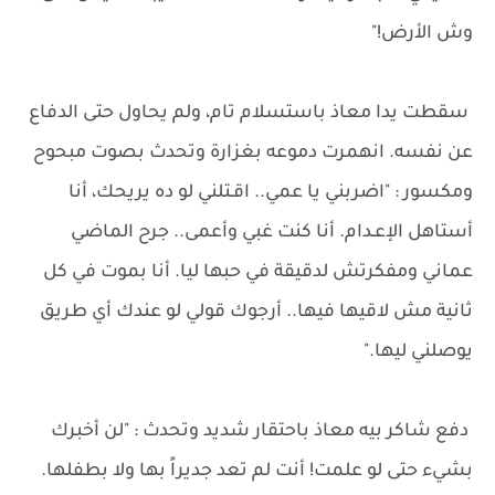
وش الأرض!"
سقطت يدا معاذ باستسلام تام، ولم يحاول حتى الدفاع
عن نفسه. انهمرت دموعه بغزارة وتحدث بصوت مبحوح
ومكسور : "اضربني يا عمي.. اقـتلني لو ده يريحك، أنا
أستاهل الإعـدام. أنا كنت غبي وأعمى.. جرح الماضي
عماني ومفكرتش لدقيقة في حبها ليا. أنا بموت في كل
ثانية مش لاقيها فيها.. أرجوك قولي لو عندك أي طريق
يوصلني ليها."
دفع شاكر بيه معاذ باحتقار شديد وتحدث : "لن أخبرك
بشيء حتى لو علمت! أنت لم تعد جديراً بها ولا بطفلها.