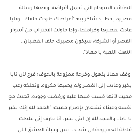
الحقائب السوداء التي تحمل أغراضه، ومعها رسالة
قصيرة بخط يد شاكر بيه: "أغراضك طردت خلفك.. ونايا
عادت لقصرها وكرامتها، وإذا حاولت الاقتراب من أسوار
القصر أو الشركة، سيكون مصيرك خلف القضبان..
انتهت اللعبة يا معاذ".
وقف معاذ بذهول وفرحة ممزوجة بالخوف؛ فرح لأن نايا
بخير وعادت إلى القصر ولم يصبها مكروه، وتملكه رعب
مميت لأنها قست قلبها عليه ورفضت وجوده. تحدث مع
نفسه وعيناه تشعان بإصرار مميت: "الحمد لله إنك بخير
يا نايا.. والحمد لله إن ابني بخير. أنا عارف إني غلطت
غلطة العمر وعقابي شديد.. بس وحياة العشق اللي