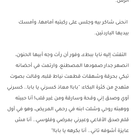
الزمن.
انحنى شاكر بيه وجلس على ركبتيه أمامها، وأمسك
بيديها الباردتين.
التفتت إليه نايا ببطء، وفور أن رأت وجه أبيها الحنون،
انصهر جدار صمودها المصطنع، وارتمت في أحضانه
تبكي بحرقة وشهقات قطعت نياط قلبه، وقالت بصوت
متهدج من كثرة البكاء: "بابا! معاذ كسرني يا بابا.. كسرني
أوي وصدق إني وقحة وسارقة ومن غير قلب! أنا حبيته
ووهبته روحي وشلت ابنه في رحمي المريض، وهو في أول
قلم صدق الأفاعي وعيرني بمرضي وفلوسي.. أنا مش
عايزة أشوفه تاني.. أنا بكرهه يا بابا!"