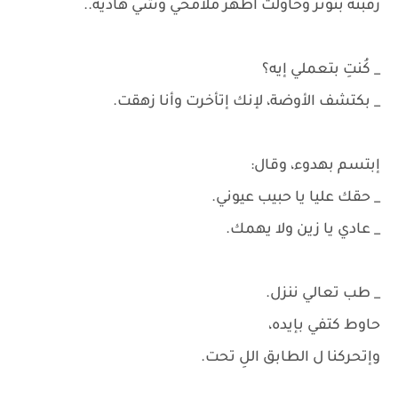
رقبته بتوتر وحاولت أظهر ملامحي وشي هادية..
_ كُنتِ بتعملي إيه؟
_ بكتشف الأوضة، لإنك إتأخرت وأنا زهقت.
إبتسم بهدوء، وقال:
_ حقك عليا يا حبيب عيوني.
_ عادي يا زين ولا يهمك.
_ طب تعالي ننزل.
حاوط كتفي بإيده،
وإتحركنا ل الطابق اللِ تحت.