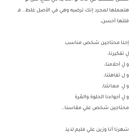
هتعملها لمجرد إنك ترضيه وهي في الأصل غلط.. فـ
قلتها أحسن،
إحنا محتاجين شخص مناسب
لِ تفكيرنا،
و لِ أحلامنا،
و ل تفاهتنا،
و لِ معانتنا،
و لِ أجواءنا الحلوة والمُرة
محتاجين شخص علي مقاسنا..
سَهرنا أنا وزين علي فليم لذيذ