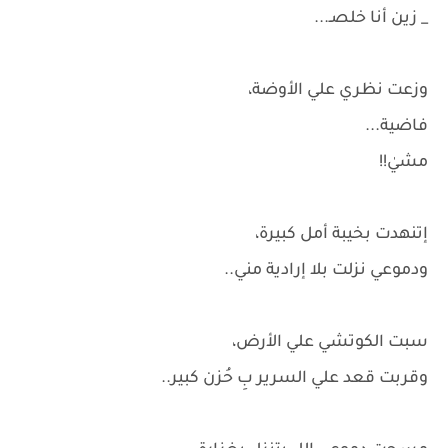
_ زين أنا خلصـ...
وزعت نظري علي الأوضة،
فاضية...
مشيٰ!!
إتنهدت بخيبة أمل كبيرة،
ودموعي نزلت بلا إرادية مني..
سبت الكوتشي علي الأرض،
وقربت قعد علي السرير بِ حُزن كبير..