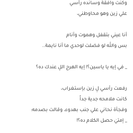
وكنت وافقة وسانده رأسي
علي زين وهو محاوطني،
أنا عيني بتقفل وهموت وأنام
بس والله لو فضلت لوحدي ما أنا نايمة..
_ في إيه يا ياسين؟! إيه الهرج اللِ عندك ده؟
رفعت رأسي لِ زين بإستغراب،
كانت ملامحه جدية جداً
وفجأة نحاني علي جنب بهدوء، وقالت بصدمه:
_ إمتيٰ حصل الكلام ده؟!