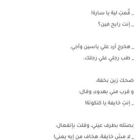
_ قُمتِ لية يا سارة!
_ إنت رايح فين؟
_ هخرج أرد علي ياسين وأجي.
_ طب رجلي علي رجلك.
ضحك زين بخفة،
و قرب مني بهدوء، وقال:
_ إنتِ خايفة يا كتكوتة!
بصتله بطرف عيني، وقلت بإنفعال:
_ لا مش خايفة، هخاف من إيه يعني!