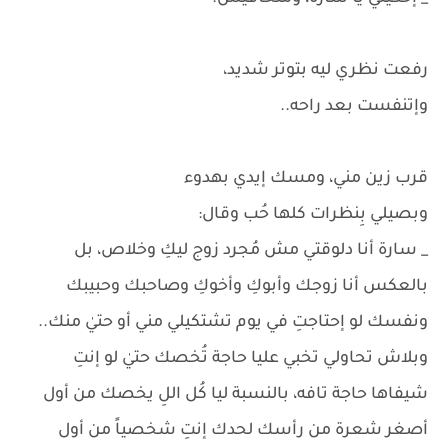
رفعت نظري ليه بتوتر شديد،
وإتنفست بعد راحه..
قرب زين مني، ومسك إيدي بهدوء
وبصيلي بِنظرات كلها حُب وقال:
_ سارة أنا دلوقتي مش مُجرد زوج ليكِ وخلاص، بل
بالعكس أنا زوجك وأبوكِ وأخوكِ وصاحبك وحبيبك
ونفسك لو إحتاجتِ في يوم تشتكيلي مني أو حتيٰ منك..
وبلاش تحاولي تخبي عليا حاجة تُخصك حتيٰ لو إنتِ
شيفاها حاجة تافه، بالنسبة ليا كُل اللِ يخصك من أول
أصغر شعرة من رأسك لحدك إنتِ شخصياً من أول