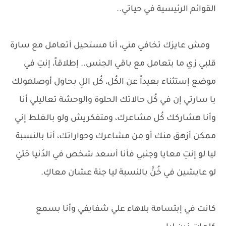
القوائم الرئيسية في حياتي..
ومش عايزك تخافي مني، أنا مستحيل أتعامل مع سارة
قلبي زي ما بتعامل مع باقي الجنس.. إطلاقاً، إنتِ في
موضع إستثناء بعيداً عن الكُل، كُل اللِ بحاول أوصلهولك
يا سارتي إن في كُل حالاتك الحلوة والوحشة تعاليلي أنا
وأنا هشاركك كُل مشاعرك، ومتفكريش ولو بالغلط إني
ممكن أزهق منك أو من مشاعرك وحواراتك، أنا بالنسبة
ليا لو إنتِ معايا وجنبي فأنا أسعد شخص في الدُنيا حَتيٰ
لو عايشين في خُنَّ بالنسبة ليا جنة عشان معاكِ.
كانت في إبتسامة بلاهاء علي شفايفي وأنا بسمع