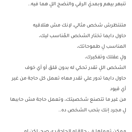
تنبهر بيهم وبمديٰ الرقي والنضج اللِ هما فيه..
متنتظرش شخص مثالي، لإنك مش هتلاقيه
حاول دايما تختار الشخص المُناسب ليك،
المناسب لِ طموحاتك،
ولِ عقلك وتفكيرك،
الشخص اللِ تقدر تحكي له بدون قلق أو أي خوف
حاول دايما تدور علي تقدر معاه تعمل كل حاجة من غير
أي قيود
من غير ما تتصنع شخصيتك، وتعمل حاجة مش حاببها
لِ مجرد إنك بتحب الشخص ده..
ممكن تعملها في حالة لو الحاجة دي صح، لكن لو