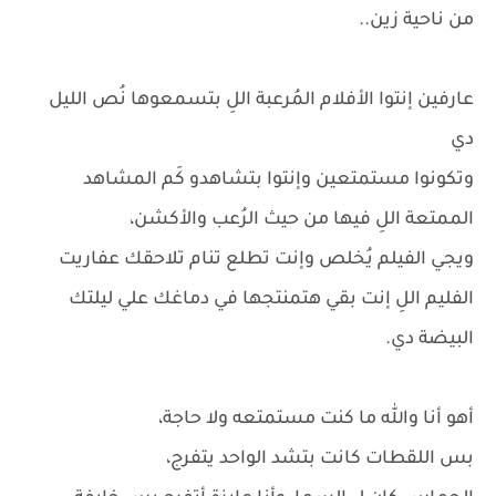
من ناحية زين..
عارفين إنتوا الأفلام المُرعبة اللِ بتسمعوها نُص الليل
دي
وتكونوا مستمتعين وإنتوا بتشاهدو كَم المشاهد
الممتعة اللِ فيها من حيث الرُعب والأكشن،
ويجي الفيلم يُخلص وإنت تطلع تنام تلاحقك عفاريت
الفليم اللِ إنت بقي هتمنتجها في دماغك علي ليلتك
البيضة دي.
أهو أنا والله ما كنت مستمتعه ولا حاجة،
بس اللقطات كانت بتشد الواحد يتفرج،