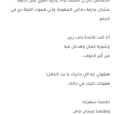
الحماس كان لِ السما، وأنا عايزة أتفرج بس خايفة
عشان عارفة دماغي المهوية، وإني هموت الليلة دي في
الحِلم..
أنا كنت قاعدة جنب زين
وشوية كمان وهدخل فيه
من كُتر الخوف...
هتقولي إيه اللِ جابرك يا بت الحلال!
هقولك خليك في حالك.
خلصنا سهرتنا،
وطلعنا عشان ننام..