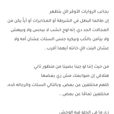
بجانب الروايات الأوڤر اللِ بتظهر
إن طالما البطل في الشرطة أو المخابرات أو أياً يكن من
المجالات الجد دي، إنه لوج خشب لا بيحس ولا وبيهش
ولا بيأمن بالحُب وبيكره جنس الستات عشان أمه ولا
عشان البنت اللِ خانته أيهما أقرب..
من حيث إننا لو جينا بصينا من منظور تاني
هتلاقي إن صوابعك مش زي بعضها
كلهم مختلفين عن بعض، وبالتالي الستات والرجاله كده،
مختلفين تمامًا عن بعض...
زي ما في الحلو فيه الوحش