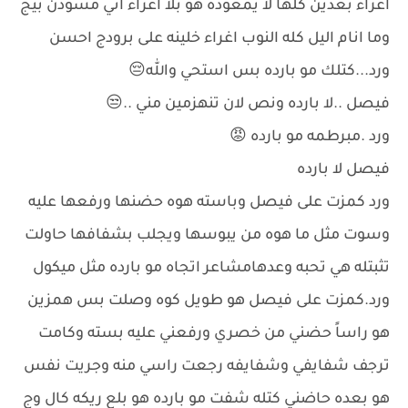
اغراء بعدين كلها لا يمعوده هو بلا اغراء اني مسودن بيج
وما انام اليل كله النوب اغراء خلينه على برودج احسن
ورد...كتلك مو بارده بس استحي والله😔
فيصل ..لا بارده ونص لان تنهزمين مني ..😒
ورد .مبرطمه مو بارده 😡
فيصل لا بارده
ورد كمزت على فيصل وباسته هوه حضنها ورفعها عليه
وسوت مثل ما هوه من يبوسها ويجلب بشفافها حاولت
تثبتله هي تحبه وعدهامشاعر اتجاه مو بارده مثل ميكول
ورد.كمزت على فيصل هو طويل كوه وصلت بس همزين
هو راساً حضني من خصري ورفعني عليه بسته وكامت
ترجف شفايفي وشفايفه رجعت راسي منه وجريت نفس
هو بعده حاضني كتله شفت مو بارده هو بلع ريكه كال وج