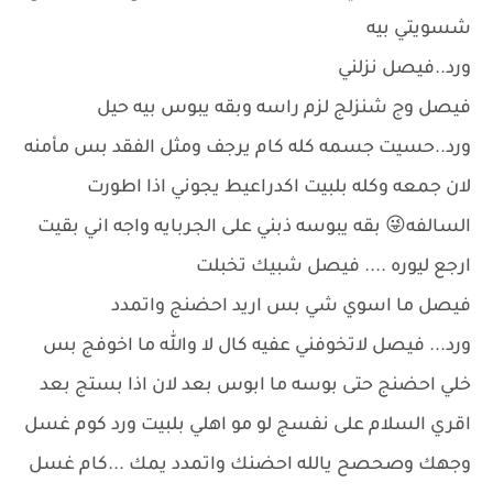
شسويتي بيه
ورد..فيصل نزلني
فيصل وج شنزلج لزم راسه وبقه يبوس بيه حيل
ورد..حسيت جسمه كله كام يرجف ومثل الفقد بس مأمنه
لان جمعه وكله بلبيت اكدراعيط يجوني اذا اطورت
السالفه😜 بقه يبوسه ذبني على الجربايه واجه اني بقيت
ارجع ليوره .... فيصل شبيك تخبلت
فيصل ما اسوي شي بس اريد احضنج واتمدد
ورد... فيصل لاتخوفني عفيه كال لا والله ما اخوفج بس
خلي احضنج حتى بوسه ما ابوس بعد لان اذا بستج بعد
اقري السلام على نفسج لو مو اهلي بلبيت ورد كوم غسل
وجهك وصحصح يالله احضنك واتمدد يمك ...كام غسل