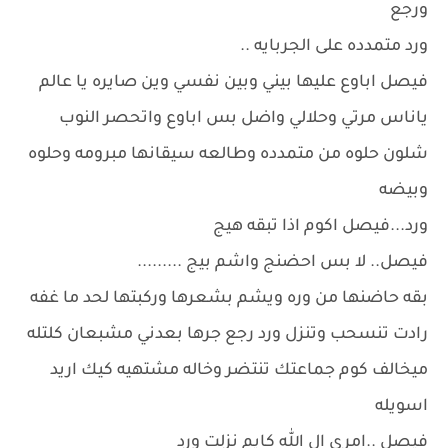
ورجع
ورد متمدده على الجربايه ..
فيصل اباوع عليها بيني وبين نفسي وين صايره يا عالم
ياناس مرتي وحلالي واضل بس اباوع واتحصر النوب
شلون حلوه من متمدده وطالعه سيقانها مبرومه وحلوه
وبيضه
ورد...فيصل اكوم اذا تبقه هيج
فيصل.. لا بس احضنج واشم بيج .........
بقه حاضنها من وره ويشم بشعرها وركبتها لحد ما غفه
رادت تنسحب وتنزل ورد رجع جرها بعدني مشبعان كلتله
ميخالف كوم جماعتك تنتضر وخاله مشتهيه كيك اريد
اسويله
فيصل ..امري ال الله كايم نزلت ورد