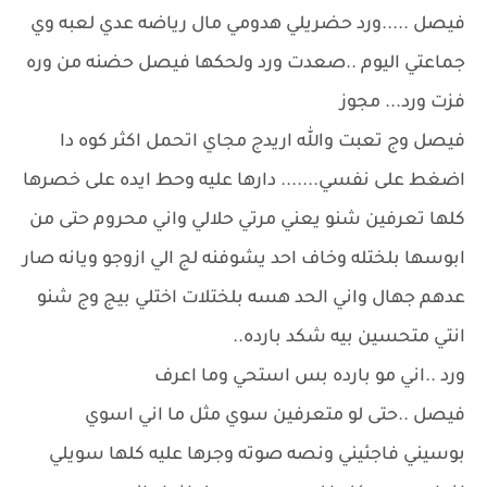
فيصل .....ورد حضريلي هدومي مال رياضه عدي لعبه وي
جماعتي اليوم ..صعدت ورد ولحكها فيصل حضنه من وره
فزت ورد... مجوز
فيصل وج تعبت والله اريدج مجاي اتحمل اكثر كوه دا
اضغط على نفسي....... دارها عليه وحط ايده على خصرها
كلها تعرفين شنو يعني مرتي حلالي واني محروم حتى من
ابوسها بلختله وخاف احد يشوفنه لج الي ازوجو ويانه صار
عدهم جهال واني الحد هسه بلختلات اختلي بيج وج شنو
انتي متحسين بيه شكد بارده..
ورد ..اني مو بارده بس استحي وما اعرف
فيصل ..حتى لو متعرفين سوي مثل ما اني اسوي
بوسيني فاجئيني ونصه صوته وجرها عليه كلها سويلي