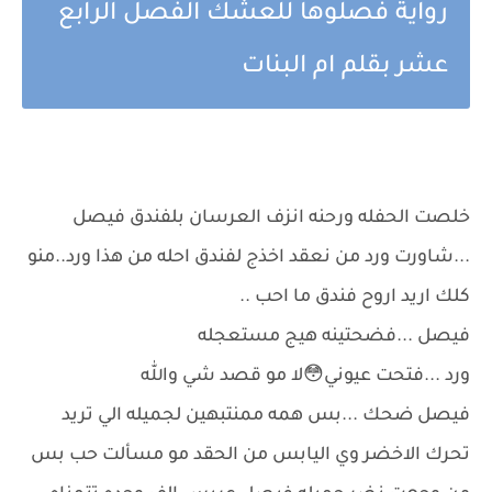
رواية فصلوها للعشك الفصل الرابع
عشر بقلم ام البنات
خلصت الحفله ورحنه انزف العرسان بلفندق فيصل
...شاورت ورد من نعقد اخذج لفندق احله من هذا ورد..منو
كلك اريد اروح فندق ما احب ..
فيصل ...فضحتينه هيج مستعجله
ورد ...فتحت عيوني😳لا مو قصد شي والله
فيصل ضحك ...بس همه ممنتبهين لجميله الي تريد
تحرك الاخضر وي اليابس من الحقد مو مسألت حب بس