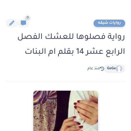
0
روايات شيقه
رواية فصلوها للعشك الفصل
الرابع عشر 14 بقلم ام البنات
GeGe
منذ عام