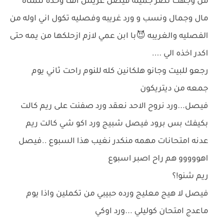
من وجهت نضر جميله فيصل عريس الف وحده تتمناه
مال وجمال ونسب و ورد غريبه وفصليه تكول اني اوله من
الفصليه والغريبه 😈با ابن عمي لازم ازحلكها من يمه حتى
اكدر اخذه الي ....
رجعو للبيت وجانو هلكانين كله للنوم راحت ثاني يوم
جمعه من ديتريكون
فيصل...ورد نروح الاحد نعقد ورد صفنت على ريم كالت
بكيفك بس برود فيصل شبيج ورد اكو شي كالت ريم
عدنه امتحانات مهمه منكدر نغيب هذا السبوع ..فيصل
اهووووو هم راح اصبر اسبوع
ريم شنو!؟
فيصل لا هيج معليج ورده حبيبي من تكملين واذا يوم
ماعدج امتحان كوليلي ...ورد اوكي