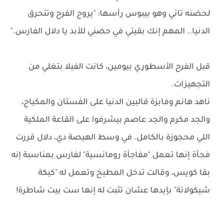
لحضنه تاني وهو بيبوس رأسها: "يروح الفرح وتتحرق
الدنيا.. المهم إنك بقيتي في حضني للأبد يا دلال الفارس."
قبل الفرح الأسطوري بيومين، كانت الفيلا بتغلي من
التجهيزات.
ناهد هانم وفايزة قالبين الدنيا على الفستان والمكياج،
والجد مكرم والجد عاصم بيشرفوا على القاعة الملكية
اللي محجوزة بالكامل. في وسط الهيصة دي، دلال قررت
فجأة إنها تعمل "مفاجأة رومانسية" لفارس بمناسبة إنه
بقا كويس، وقالت تدخل المطبخ وتعمل له "كيكة
شيكولاتة" بإيدها عشان تثبت له إنها ست بيت شاطرة!