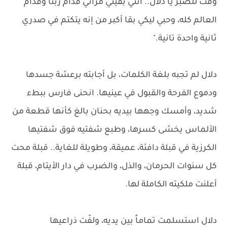
وقت للصبر يا دلال.. أنتي بقيتي مراتي قدام ربنا وقدام
العالم كله، وحبي ليكي بقا أكبر من إنه يتكتم في صدري
ثانية واحدة تانية."
دلال لم تجبه بلغة الكلمات، بل أجابته برعشة جسدها
ودموع الفرحة والقبول في عينيها. انحنى فارس ببطء
شديد، وأمسك وجهها بيديه بحنان بالغ كأنها قطعة من
الألماس يخشى كسرها، وطبع شفتيه فوق شفتيها
الكرزية في قبلة دافئة، عميقة، وطويلة للغاية.. قبلة محت
كل سنوات الحرمان، والذل، والضرب في دار الأيتام، قبلة
أعلنت ملكيته الكاملة لها.
دلال استسلمت تماماً بين يديه، ولفّت ذراعيها