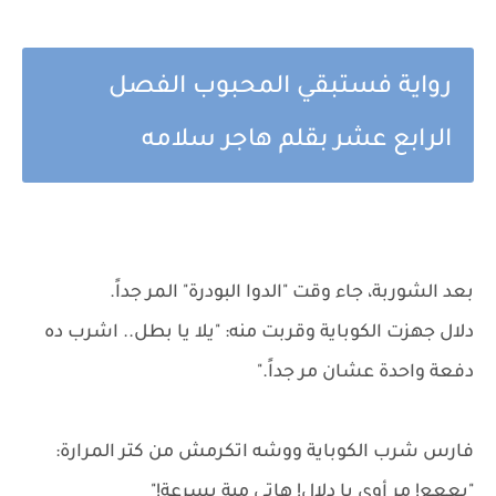
رواية فستبقي المحبوب الفصل
الرابع عشر بقلم هاجر سلامه
بعد الشوربة، جاء وقت "الدوا البودرة" المر جداً.
دلال جهزت الكوباية وقربت منه: "يلا يا بطل.. اشرب ده
دفعة واحدة عشان مر جداً."
فارس شرب الكوباية ووشه اتكرمش من كتر المرارة:
"يععع! مر أوي يا دلال! هاتي مية بسرعة!"