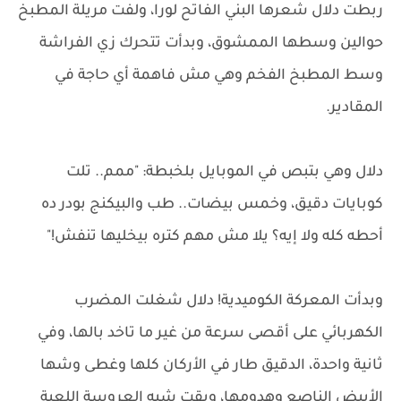
ربطت دلال شعرها البني الفاتح لورا، ولفت مريلة المطبخ
حوالين وسطها الممشوق، وبدأت تتحرك زي الفراشة
وسط المطبخ الفخم وهي مش فاهمة أي حاجة في
المقادير.
دلال وهي بتبص في الموبايل بلخبطة: "ممم.. تلت
كوبايات دقيق، وخمس بيضات.. طب والبيكنج بودر ده
أحطه كله ولا إيه؟ يلا مش مهم كتره بيخليها تنفش!"
وبدأت المعركة الكوميدية! دلال شغلت المضرب
الكهربائي على أقصى سرعة من غير ما تاخد بالها، وفي
ثانية واحدة، الدقيق طار في الأركان كلها وغطى وشها
الأبيض الناصع وهدومها، وبقت شبه العروسة اللعبة