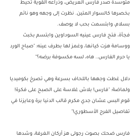
متوسدة صدر فارس العريض، وذراعه القوية تحيط
بخصرها كالسوار المتين. نظرت إلى وجهه وهو نائم
بسلام، وابتسمت بحب لا يوصف.
فجأة، فتح فارس عينيه السوداوين وابتسم بخبث
ووسامة هزت كيانها، وغمز لها بطرف عينه: "صباح الورد
يا حرم الفارس.. هاه، لسه مكسوفة برضه؟"
دلال غطت وجهها باللحاف بسرعة وهي تصرخ بكوميديا
ولماضة: "فارس! بلاش غلاسة على الصبح على فكرة!
قوم البس عشان جدي مكرم قالب الدنيا برة وعايزنا في
تفاصيل الفرح الأسطوري!"
فارس ضحك بصوت رجولي هز أركان الغرفة، وشدها