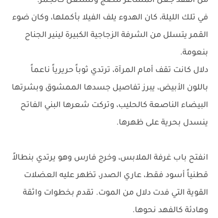
من الفقد جعل المشاعر تنضج وتشتعل كالجمر.
في تلك الليلة، كان الهدوء يلف الفيلا بأكملها، وكان ضوء
القمر يتسلل من الشرفة الزجاجية الكبيرة لينير الجناح
بنعومة.
دلال كانت تقف أمام المرآة، ترتدي ثوباً حريرياً ناعماً
باللون الأبيض، يبرز تفاصيل جسدها الممشوق وبشرتها
البيضاء الناصعة كالحليب، وتركت شعرها البني الفاتح
ينسدل بحرية على ظهرها.
انفتح باب غرفة الملابس، وخرج فارس وهو يرتدي بنطالاً
قطنياً أسود فقط، عاري الصدر، تظهر عليه العضلات
القوية التي فدت دلال من الموت. تقدم بخطوات واثقة
وهادئة كالفهد نحوها.