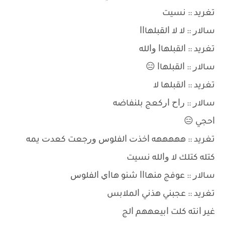
ﺗﻐﺮﻳﺪ :: ﻧﺴﻴﺖ
ﺳﺎﻻﺭ :: ﻻ ﻻ ﺍﻟﻘﺒﻠﻬﺎﺍﺍ
ﺗﻐﺮﻳﺪ :: ﺍﻟﻘﺒﻠﻬﺎﺍ ﻭﺍﻟﻠﻪ
ﺳﺎﻻﺭ :: ﺍﻟﻘﺒﻠﻬﺎﺍ 😑
ﺗﻐﺮﻳﺪ :: ﺍﻟﻘﺒﻠﻬﺎ ﻻ
ﺳﺎﻻﺭ :: ﺭﺍﺡ ﺍﺭﻛﻌﺞ ﺑﻠﻨﻔﺎﺿﻪ
ﺍﺣﺠﻲ 😑
ﺗﻐﺮﻳﺪ :: ﻫﻬﻬﻬﻬﻪ ﺍﺧﺬﺕ ﺍﻟﻔﻠﻮﺱ ﻭﺭﺟﻌﺖ ﻛﻌﺪﺕ ﻳﻤﻪ
ﻛﺘﻠﻪ ﻛﺘﻠﻚ ﻻ ﻭﺍﻟﻠﻪ ﻧﺴﻴﺖ
ﺳﺎﻻﺭ :: ﻋﻮﻓﺞ ﻣﻨﻬﺎﺍﺍ ﺷﻨﻮ ﻫﺎﺍﻱ ﺍﻟﻔﻠﻮﺱ
ﺗﻐﺮﻳﺪ :: ﻋﺠﺒﻨﻲ ﻫﺬﻧﻲ ﺍﻟﻤﻼﺑﺲ
ﻏﻴﺮ ﺍﻧﺘﻪ ﻛﻠﺖ ﺍﺑﻴﻌﻬﻬﻢ ﺍﻟﺞ