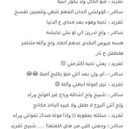
ﺗﻐﺮﻳﺪ :: ﻣﻨﻮ ﺍﻟﻜﺎﻝ ﻭﻟﺪ ﻳﺠﻮﺯ ﺍﺑﻨﻴﻪ
ﺳﺎﻻﺭ :: ﻛﻮﻭﻟﺸﻲ ﺍﻟﺠﺎﻥ ﺍﻟﻤﻬﻢ ﻧﺘﺒﻬﻲ ﻭﻟﺘﻌﺒﻴﻦ ﻧﻔﺴﺞ
ﺗﻐﺮﻳﺪ :: ﺗﺤﺒﻪ ﻭﻫﻮﻩ ﺑﻌﺪ ﻣﺤﺎﻱ ﻉ ﺍﻟﺪﻧﻴﺎ
ﺳﺎﻻﺭ :: ﻭﻟﺞ ﺗﺪﺭﻳﻦ ﺍﻧﻲ ﻟﻮ ﺑﻨﺘﻲ ﻋﺎﻳﺸﻪ
ﻫﺴﻪ ﻋﺮﻭﺱ ﺍﻟﺒﻜﺪﻱ ﻋﺪﻫﻢ ﺍﺣﻔﺎﺩ ﻭﻟﺞ ﻭﺍﻟﻠﻪ ﻣﻨﺘﻀﺮ
ﻫﻠﻄﻔﻞ ﻉ ﻧﺎﺭ
ﺗﻐﺮﻳﺪ :: ﻳﻌﻨﻲ ﺗﺤﺒﻪ ﺍﻛﺜﺮ ﻣﻨﻲ 😒
ﺳﺎﻻﺭ؛ :: ﺍﻱ ﻭﻟﻲ ﺑﻌﺪ ﺍﻧﺘﻲ ﻣﻨﻮ ﻳﻜﻠﺒﺞ ﺍﺻﻶ 😂😂
ﺗﻐﺮﻳﺪ :: ﺗﺮﻯ ﺍﻣﻮﺗﻪ ﺍﺑﻄﻨﻲ ﻭﺍﻟﻠﻪ 😡
ﺳﺎﻻﺭ :: ﺷﺒﻴﺞ ﻭﻟﺞ ﺍﺷﺎﻗﻪ ﻭﻳﺎﺝ ﻏﻴﺮ ﺍﻣﻮﺗﺞ ﻭﺭﺍﻩ
ﻭﻟﺞ ﺍﻧﺘﻲ ﺍﻟﺮﻭﺡ ﻻ ﻃﻔﻞ ﻭﻻ ﻏﻴﺮﻩ ﺍﻟﻴﺎﺧﺬ ﻣﻜﺎﻧﺞ
ﺗﻐﺮﻳﺪ :: ﺳﺌﻠﺘﻪ ﺑﻌﻔﻮﻳﻪ (( ﻭﺍﺫﺍ ﻣﻮﺗﻪ ﺻﺪﻙ ﺗﻤﻮﺗﻨﻲ ﻭﺭﺍﻩ
ﺳﺎﻻﺭ :: ﻭﺟﻌﻨﻲ ﻛﻠﺒﻲ ﻣﻦ ﻫﺎﻱ ﻛﻠﻤﺘﻬﺎﺍ ..... ﺷﺒﻴﺞ ﺗﻐﺮﻳﺪ