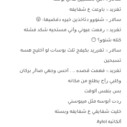
ﺗﻐﺮﻳﺪ :: ﺑﺎﻭﻋﺖ ﻉ ﺷﻔﺎﻳﻔﻪ
ﺳﺎﻻﺭ :: ﺷﻨﻮﻭﻭ ﺩﺗﺎﺧﺬﻳﻦ ﺧﻴﺮﻩ ﺩﻓﻀﻴﻬﺎ٠ 😜
ﺗﻐﺮﻳﺪ :: ﺭﻓﻌﺖ ﻋﻴﻮﻧﻲ ﻭﺍﻧﻲ ﻣﺴﺘﺤﻴﻪ ﺷﻜﺪ ﻓﺸﻠﻪ
ﻛﺘﻠﻪ ﺷﻨﻮﻭ؟ 😶
ﺳﺎﻻﺭ :: ﺗﻐﺮﺭﻳﺪ ﺑﻜﻴﻔﺞ ﺗﻠﺚ ﺑﻮﺳﺎﺕ ﻟﻮ ﺍﺧﻠﻴﺞ ﻫﺴﻪ
ﺗﺴﺒﺤﻴﻦ
ﺗﻐﺮﻳﺪ :: ﻓﻬﻤﺖ ﻗﺼﺪﻩ .. . ﺍﺣﺲ ﻭﺟﻬﻲ ﺻﺎﺍﺭ ﺑﺮﻛﺎﻥ
ﻭﻛﻠﺒﻲ ﺭﺍﺡ ﻳﻄﻠﻊ ﻣﻦ ﻣﻜﺎﻧﻪ
ﺑﺲ ﺑﻨﻔﺲ ﺍﻟﻮﻗﺖ
ﺭﺩﺕ ﺍﺑﻮﺳﻪ ﻣﺜﻞ ﻣﻴﺒﻮﺳﻨﻲ
ﺧﻠﻴﺖ ﺷﻔﺎﻳﻔﻲ ﻉ ﺷﻔﺎﻳﻔﻪ ﻭﺑﺴﺘﻪ
ﺍﻟﻜﺎﺗﺒﻪ Aylol