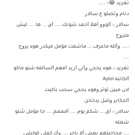
ﺗﻐﺮﻳﺪ 😂:: .....
ﺩﻧﺎﻡ ﻭﺗﺼﻠﻮ ﻉ ﺳﺎﻻﺭ
ﺳﺎﻻﺭ :: ﺍﻟﻮﻭﻭ ﺍﻫﻶ ﺍﺣﻤﺪ ﺷﻮﻧﻚ .... ﺍﻱ ... ﻫﺎ .... ﻟﻴﺶ
ﻣﺘﺮﻭﺡ
..... ﻭﺍﻟﻠﻪ ﻣﺎﻋﺮﻑ ... ﻣﺎﺷﻔﺖ ﻣﺆﻣﻞ ﻣﻴﻜﺪﺭ ﻫﻮﻩ ﻳﺮﻭﺡ
....
ﺗﻐﺮﻳﺪ :: ﻫﻮﻩ ﻳﺤﺠﻲ ﻭﺍﻧﻲ ﺍﺭﻳﺪ ﺍﻓﻬﻢ ﺍﻟﺴﺎﻟﻔﻪ ﺷﻨﻮ ﻣﺎﻛﻮ
ﺍﻟﻜﺎﺗﺒﻪ Aylol
ﻻﻥ ﻣﺒﻴﻦ ﺗﻮﺗﺮ ﻭﻫﻮﻩ ﻳﺤﺠﻲ ﺳﺤﺐ ﺑﺎﻛﻴﺖ
ﺍﻟﺠﻜﺎﻳﺮ ﻭﺿﻞ ﻳﺪﺧﺨﻦ
ﺳﺎﻻﺭ :: ﺍﻱ ... ﺷﻜﻢ ﻳﻮﻡ .... ﺍﻣﻤﻤﻢ .... ﺟﺎ ﻣﺆﻣﻞ ﺷﻨﻮ
ﺷﻐﻠﻪ
.... ﻣﺤﺎﺟﻴﺘﻬﻢ ﻳﻌﻴﻨﻲ ﺍﻻ ﺑﺎﺟﺮ .... ﻭﻙ ﻛﻤﻠﻲ ﻛﻮﻟﺸﻲ