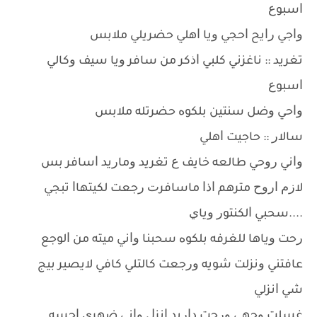
ﺍﺳﺒﻮﻉ
ﻭﺍﺟﻲ ﺭﺍﻳﺢ ﺍﺣﺠﻲ ﻭﻳﺎ ﺍﻫﻠﻲ ﺣﻀﺮﻳﻠﻲ ﻣﻼﺑﺲ
ﺗﻐﺮﻳﺪ :: ﻧﺎﻏﺰﻧﻲ ﻛﻠﺒﻲ ﺍﺫﻛﺮ ﻣﻦ ﺳﺎﻓﺮ ﻭﻳﺎ ﺳﻴﻒ ﻭﻛﺎﻟﻲ
ﺍﺳﺒﻮﻉ
ﻭﺍﺣﻲ ﻭﺿﻞ ﺳﻨﺘﻴﻦ ﺑﻠﻜﻮﻩ ﺣﻀﺮﺗﻠﻪ ﻣﻼﺑﺲ
ﺳﺎﻻﺭ :: ﺣﺎﺟﻴﺖ ﺍﻫﻠﻲ
ﻭﺍﻧﻲ ﺭﻭﺣﻲ ﻃﺎﻟﻌﻪ ﺧﺎﻳﻒ ﻉ ﺗﻐﺮﻳﺪ ﻭﻣﺎﺭﻳﺪ ﺍﺳﺎﻓﺮ ﺑﺲ
ﻻﺯﻡ ﺍﺭﻭﺡ ﻣﺘﺮﻫﻢ ﺍﺫﺍ ﻣﺎﺳﺎﻓﺮﺕ ﺭﺟﻌﺖ ﻟﻜﻴﺘﻬﺎﺍ ﺗﺒﺠﻲ
....ﺳﺤﺒﻲ ﺍﻟﻜﻨﺘﻮﺭ ﻭﻳﺎﻱ
ﺭﺣﺖ ﻭﻳﺎﻫﺎ ﻟﻠﻐﺮﻓﻪ ﺑﻠﻜﻮﻩ ﺳﺤﺒﻨﺎ ﻭﺍﻧﻲ ﻣﻴﺘﻪ ﻣﻦ ﺍﻟﻮﺟﻊ
ﻋﺎﻓﺘﻨﻲ ﻭﻧﺰﻟﺖ ﺷﻮﻳﻪ ﻭﺭﺟﻌﺖ ﻛﺎﻟﺘﻠﻲ ﻛﺎﻓﻲ ﻻﻳﺼﻴﺮ ﺑﻴﺞ
ﺷﻲ ﺍﻧﺰﻟﻲ
ﻏﺴﻠﺖ ﻭﺟﻬﻲ ﻭﺭﺣﺖ ﺩﺍﺭﻳﺪ ﺍﻧﺰﻝ ﻭﺍﻧﻲ ﺿﻬﺮﻱ ﺍﺣﺴﻪ