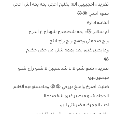
ﺗﻐﺮﻳﺪ :: ﺍﺣﺠﻴﻴﻴﻴﻲ ﺍﻟﻠﻪ ﻳﺨﻠﻴﺞ ﺍﺣﺠﻲ ﻳﻤﻪ ﻳﻤﻪ ﺍﻧﺘﻲ ﺍﺣﺠﻲ
ﻓﺪﻭﻩ ﺍﺣﺠﻲ 😭😭
ﺍﻟﻜﺎﺗﺒﻪ Aylol
ﺍﻡ ﺳﺎﻻﺭ 😿:: ﻳﻤﻪ ﺷﺼﻌﺪﺝ ﺷﻮﺩﺍﺝ ﻉ ﺍﻟﺪﺭﺝ
ﻭﻟﺞ ﺻﺨﻤﺘﻲ ﻭﺟﻬﺞ ﻭﻟﺞ ﺭﺍﺡ ﺍﺑﻨﺞ
ﻭﻣﺎﻳﺼﻴﺮ ﻏﻴﺮﻩ ﺑﻌﺪ ﻳﻤﻤﻪ ﺷﻨﻲ ﻣﻦ ﺣﺾ ﺣﻀﺞ
😭
ﺗﻐﺮﻳﺪ :: ﺷﻨﻮ ﺷﻨﻮ ﻻ ﻻ ﺷﺪﺗﺤﺠﻴﻦ ﻻ ﺷﻨﻮ ﺭﺍﺡ ﺷﻨﻮ
ﻣﻴﺼﻴﺮ ﻏﻴﺮﻩ
ﺿﻠﻴﺖ ﺍﺻﺮﺥ ﻭﺍﻣﻠﺦ ﺑﺮﻭﺣﻲ 😭😭 ﻭﻣﺎﻣﺴﺘﻮﻋﺒﻪ ﺍﻟﻜﻼﻡ
ﺍﻟﺤﺠﺘﻪ ﺷﻨﻮ ﻣﻴﺼﻴﺮ ﻏﻴﺮﻩ ﺷﻘﺼﺪﻫﺎﺍ
ﺍﺟﺖ ﺍﻟﻤﻤﺮﺿﻪ ﺿﺮﺑﺘﻨﻲ ﺍﺑﺮﻩ