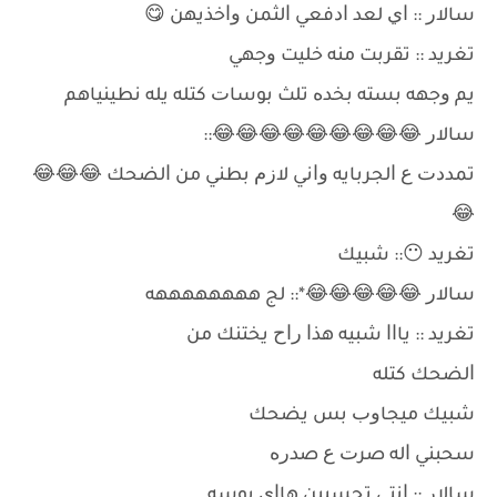
ﺳﺎﻻﺭ :: ﺍﻱ ﻟﻌﺪ ﺍﺩﻓﻌﻲ ﺍﻟﺜﻤﻦ ﻭﺍﺧﺬﻳﻬﻦ 😋
ﺗﻐﺮﻳﺪ :: ﺗﻘﺮﺑﺖ ﻣﻨﻪ ﺧﻠﻴﺖ ﻭﺟﻬﻲ
ﻳﻢ ﻭﺟﻬﻪ ﺑﺴﺘﻪ ﺑﺨﺪﻩ ﺗﻠﺚ ﺑﻮﺳﺎﺕ ﻛﺘﻠﻪ ﻳﻠﻪ ﻧﻄﻴﻨﻴﺎﻫﻢ
ﺳﺎﻻﺭ 😂😂😂😂😂😂😂😂😂::
ﺗﻤﺪﺩﺕ ﻉ ﺍﻟﺠﺮﺑﺎﻳﻪ ﻭﺍﻧﻲ ﻻﺯﻡ ﺑﻄﻨﻲ ﻣﻦ ﺍﻟﻀﺤﻚ 😂😂😂
😂
ﺗﻐﺮﻳﺪ 😶:: ﺷﺒﻴﻚ
ﺳﺎﻻﺭ 😂😂😂😂😂*:: ﻟﺞ ﻫﻬﻬﻬﻬﻬﻬﻬﻪ
ﺗﻐﺮﻳﺪ :: ﻳﺎﺍﺍ ﺷﺒﻴﻪ ﻫﺬﺍ ﺭﺍﺡ ﻳﺨﺘﻨﻚ ﻣﻦ
ﺍﻟﻀﺤﻚ ﻛﺘﻠﻪ
ﺷﺒﻴﻚ ﻣﻴﺠﺎﻭﺏ ﺑﺲ ﻳﻀﺤﻚ
ﺳﺤﺒﻨﻲ ﺍﻟﻪ ﺻﺮﺕ ﻉ ﺻﺪﺭﻩ
ﺳﺎﻻﺭ :: ﺍﻧﺘﻲ ﺗﺤﺴﺒﻴﻦ ﻫﺎﺍﻱ ﺑﻮﺳﻪ