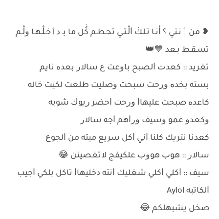
❥ ﻣﻦ ﭐﻧـﺘﻲ ؟ ﺃﻧـﺎ ﺗـﻠﻚٰ ﺍڷـﺘـﻲ ﺗﺤـﻄـﻢ ﻛُٰﻞ ﻣﺎ ﺑـ ﺩﭐﺧـڷـﻬـﺎ ﻭڷـﻢ
ﺗﺴـﻘـﻂ ﺑـﻌﺪ 💙👑
ﺗﻐﺮﻳﺪ :: ﻛﻌﺪﺕ ﺍﻟﺼﺒﺢ ﺑﺎﻭﻋﺖ ﻉ ﺳﺎﻻﺭ ﺑﻌﺪﻩ ﻧﺎﻳﻢ
ﺑﺴﺘﻪ ﺑﺨﺪﻩ ﻭﺭﺣﺖ ﺳﺒﺤﺖ ﻭﺻﻠﻴﺖ ﻃﻠﻌﺖ ﻟﻜﻴﺖ ﺧﺎﻟﻪ
ﻛﺎﻋﺪﻩ ﺻﺒﺤﺖ ﻋﻠﻴﻬﺎﺍ ﻭﺭﺣﺖ ﺍﺣﻀﺮ ﺭﻳﻮﻙ ﺷﻮﻳﻪ
ﻭﻛﻌﺪﻭ ﻋﻤﻮ ﻭﺳﻴﻒ ﻭﺭﺍﻫﻢ ﺍﺟﻪ ﺳﺎﻻﺭ
ﻛﻌﺪﻧﺎ ﻧﺘﺮﻳﻚ ﻛﻠﻨﺎ ﺍﻧﻲ ﺍﻛﻞ ﺳﺮﻳﻊ ﻣﻴﺘﻪ ﻣﻦ ﺍﻟﺠﻮﻉ
ﺳﺎﻻﺭ :: ﻫﻮﺏ ﻫﻮﻭﺏ ﻋﻠﻜﻴﻔﺞ ﻻﺗﻐﺼﻴﻨﻦ 😂
ﺳﻴﻒ :: ﺍﻛﻠﻲ ﺍﻛﻠﻲ ﺷﻐﻠﻴﻚ ﺍﻧﺘﻪ ﺩﺧﻠﻴﻬﺎﺍ ﺗﺎﻛﻞ ﺑﻠﻜﻲ ﺍﺟﻴﺐ
ﺍﻟﻜﺎﺗﺒﻪ Aylol
ﺻﺨﻞ ﻳﺸﺒﻬﻠﻜﻢ 😂