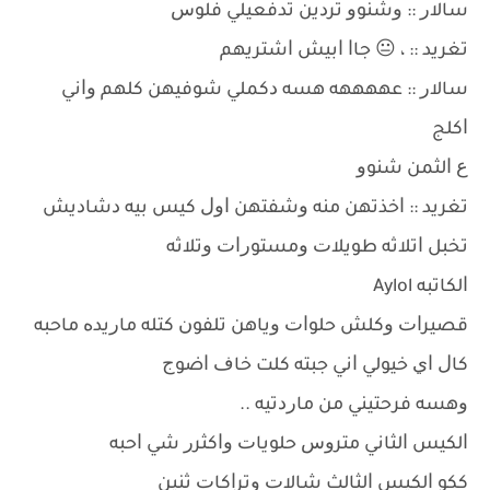
ﺳﺎﻻﺭ :: ﻭﺷﻨﻮﻭ ﺗﺮﺩﻳﻦ ﺗﺪﻓﻌﻴﻠﻲ ﻓﻠﻮﺱ
ﺗﻐﺮﻳﺪ :: ، 😐 ﺟﺎﺍ ﺍﺑﻴﺶ ﺍﺷﺘﺮﻳﻬﻢ
ﺳﺎﻻﺭ :: ﻋﻬﻬﻬﻬﻪ ﻫﺴﻪ ﺩﻛﻤﻠﻲ ﺷﻮﻓﻴﻬﻦ ﻛﻠﻬﻢ ﻭﺍﻧﻲ
ﺍﻛﻠﺞ
ﻉ ﺍﻟﺜﻤﻦ ﺷﻨﻮﻭ
ﺗﻐﺮﻳﺪ :: ﺍﺧﺬﺗﻬﻦ ﻣﻨﻪ ﻭﺷﻔﺘﻬﻦ ﺍﻭﻝ ﻛﻴﺲ ﺑﻴﻪ ﺩﺷﺎﺩﻳﺶ
ﺗﺨﺒﻞ ﺍﺗﻼﺛﻪ ﻃﻮﻳﻼﺕ ﻭﻣﺴﺘﻮﺭﺍﺕ ﻭﺗﻼﺛﻪ
ﺍﻟﻜﺎﺗﺒﻪ Aylol
ﻗﺼﻴﺮﺍﺕ ﻭﻛﻠﺶ ﺣﻠﻮﺍﺕ ﻭﻳﺎﻫﻦ ﺗﻠﻔﻮﻥ ﻛﺘﻠﻪ ﻣﺎﺭﻳﺪﻩ ﻣﺎﺣﺒﻪ
ﻛﺎﻝ ﺍﻱ ﺧﻴﻮﻟﻲ ﺍﻧﻲ ﺟﺒﺘﻪ ﻛﻠﺖ ﺧﺎﻑ ﺍﺿﻮﺝ
ﻭﻫﺴﻪ ﻓﺮﺣﺘﻴﻨﻲ ﻣﻦ ﻣﺎﺭﺩﺗﻴﻪ ..
ﺍﻟﻜﻴﺲ ﺍﻟﺜﺎﻧﻲ ﻣﺘﺮﻭﺱ ﺣﻠﻮﻳﺎﺕ ﻭﺍﻛﺜﺮﺭ ﺷﻲ ﺍﺣﺒﻪ
ﻛﻜﻮ ﺍﻟﻜﻴﺲ ﺍﻟﺜﺎﻟﺚ ﺷﺎﻻﺕ ﻭﺗﺮﺍﻛﺎﺕ ﺛﻨﻴﻦ