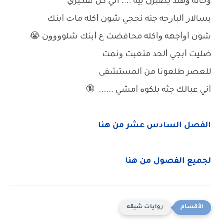
ﻭﺧﺎﻟﻪ ﻭﻫﻨﺪ ﻳﺼﺒﺮﻥ ﺑﻴﻪ .... ﺍﻧﻲ ﻛﻞ ﺗﻔﻜﻴﺮﻱ
ﺑﺴﺎﻻﺭ ﺍﻟﺒﺎﺭﺣﻪ ﺟﻨﻪ ﻧﺤﺠﻲ ﺷﻮﻥ ﺍﻛﻠﻪ ﻣﺎﺕ ﺍﺑﻨﻚ
ﺷﻮﻥ ﺍﻭﺍﺟﻬﻪ ﻭﺍﻛﻠﻪ ﻣﺤﺎﻓﻀﺖ ﻉ ﺍﺑﻨﻚ ﺷﻠﻮﻭﻭﻭﻥ 😭
ﺿﻠﻴﺖ ﺍﺑﺠﻲ ﺍﻟﺤﺪ ﻣﺘﻌﺒﺖ ﻭﻧﻤﺖ
ﻟﻠﻌﺼﺮ ﻃﻠﻌﻮﻧﺎ ﻣﻦ ﺍﻟﻤﺴﺘﺸﻔﻰ
ﺍﻧﻲ ﻋﺒﺎﻟﻚ ﺟﺜﻪ ﺑﻠﻜﻮﻩ ﺍﻣﺸﻲ ...... 🔞
الفصل السادس عشر من هنا
لجميع الفصول من هنا
روايات شيقه