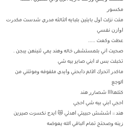
ﻣﻜﺴﻮﺭ
ﻣﺘﺖ ﻧﺰﻟﺖ ﺍﻭﻝ ﺑﺎﻳﺘﻴﻦ ﺑﻠﺒﺎﻳﻪ ﺍﻟﺜﺎﻟﺜﻪ ﻣﺪﺭﻱ ﺷﺪﺳﺖ ﻣﻜﺪﺭﺕ
ﺍﻭﺍﺯﻥ ﻧﻔﺴﻲ
ﻋﻄﺖ ﻭﻛﻌﺖ .....
ﺻﺤﻴﺖ ﺍﻧﻲ ﺑﻠﻤﺴﺘﺸﻔﻰ ﺧﺎﻟﻪ ﻭﻫﻨﺪ ﻳﻤﻲ ﺛﻨﻴﻨﻬﻦ ﻳﺒﺠﻦ .
ﺗﺨﺒﻠﺖ ﺑﺲ ﻻ ﺍﺑﻨﻲ ﺻﺎﻳﺮ ﺑﻴﻪ ﺷﻲ
ﻣﺎﻛﺪﺭ ﺍﺗﺤﺮﻙ ﺍﻷﻟﻢ ﺫﺍﺑﺤﻨﻲ ﻭﺍﻳﺪﻱ ﻣﻠﻔﻮﻓﻪ ﻭﻣﻮﺗﺘﻨﻲ ﻣﻦ
ﺍﻟﻮﺟﻊ
ﻛﺘﻠﻬﺎﺍﺍﺍ ﺷﺼﺎﺭﺭ ﻫﻨﺪ
ﺍﺣﺠﻲ ﺍﺑﻨﻲ ﺑﻴﻪ ﺷﻲ ﺍﺣﺠﻲ
ﻫﻨﺪ :: ﺍﺷﺸﺶ ﺣﺒﻴﺒﺘﻲ ﺍﻫﺪﺋﻲ 😿 ﺍﻳﺪﺝ ﻧﻜﺴﺮﺕ ﺻﻴﺮﻳﻦ
ﺯﻳﻨﻪ ﻭﺻﺤﺘﺞ ﺗﻤﺎﻡ ﺍﻟﺒﺎﻗﻲ ﺍﻟﻠﻪ ﻳﻌﻮﺿﻪ