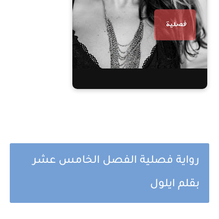
رواية فصلية الفصل الخامس عشر
بقلم ايلول