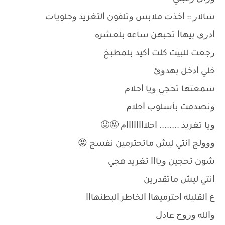
ﺳﺎﻻﺭ :: ﺍﺧﺬﺕ ﻣﻼﺑﺲ ﻭﺗﻠﻔﻮﻥ ﺍﻟﺘﻐﺮﻳﺪ ﻭﺣﻠﻮﻳﺎﺕ
ﺍﺩﺭﻱ ﺑﻴﻬﺎﺍ ﺗﺤﺒﻬﻦ ﺳﺎﻋﻪ ﺑﻠﻌﺸﺮﻩ
ﺭﺟﻌﺖ ﻟﻠﺒﻴﺖ ﻛﻠﺖ ﺍﻛﻴﺪ ﺑﻠﻤﻄﺒﺦ
ﺧﻠﻲ ﺍﺩﺧﻞ ﺑﻬﺪﻭﺉ
ﺳﻤﻌﺘﻬﺎ ﺗﺤﺠﻲ ﻭﻳﺎ ﺍﺣﻼﻡ
ﻭﻧﺼﺪﻣﺖ ﺑﺄﺳﻠﻮﺏ ﺍﺣﻼﻡ
ﻭﻳﺎ ﺗﻐﺮﻳﺪ ........ ﺍﺣﻼﺍﺍﺍﺍﺍﺍﺍﻡ 🤬😡
ﻭﻭﻭﻟﺞ ﺍﻧﺘﻲ ﻟﻴﺶ ﻣﺎﺗﺤﺘﺮﻣﻴﻦ ﻧﻔﺴﺞ 😡
ﺷﻮﻥ ﺗﺤﺠﻴﻦ ﻭﻳﺎﺍﺍ ﺗﻐﺮﻳﺪ ﻫﺠﻲ
ﺍﻧﺘﻲ ﻟﻴﺶ ﻣﺎﺗﻘﺪﺭﻳﻦ
ﻉ ﺍﻟﻘﻠﻴﻠﻪ ﺍﺣﺘﺮﻣﻴﻬﺎﺍ ﺍﻟﺨﺎﻃﺮ ﺍﻟﺒﻄﻨﻬﺎﺍﺍ
ﻭﺍﻟﻠﻪ ﻭﺭﻭﺡ ﻋﺎﺩﻝ