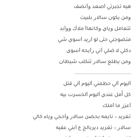
ﻫﻴﻪ ﺗﺠﺒﺮﺗﻲ ﺍﺻﻌﺪ ﻭﺍﻧﻀﻒ
ﻭﻣﻦ ﻳﻜﻮﻥ ﺳﺎﻻﺭ ﺑﻠﺒﻴﺖ
ﺗﺘﻌﺎﻣﻞ ﻭﻳﺎﻱ ﻭﻛﺎﻧﻬﺎﺍ ﻣﻼﻙ ﻭﻭﺍﺑﺪ
ﻣﺘﻀﻮﺟﻨﻲ ﺣﺘﻰ ﻟﻮ ﺍﺭﻳﺪ ﺍﺳﻮﻱ ﺷﻲ
ﺩﻛﻠﻲ ﻻ ﺿﻠﻲ ﺍﻧﻲ ﺭﺍﻳﺤﻪ ﺍﺳﻮﻱ
ﻭﻣﻦ ﻳﻄﻠﻊ ﺳﺎﻻﺭ ﺗﻨﻜﻠﺐ ﺷﻴﻄﺎﻥ
.....................................
ﺍﻟﻴﻮﻡ ﺍﻟﻲ ﺣﻄﻤﻨﻲ ﺍﻟﻴﻮﻡ ﺍﻟﻲ ﻗﺘﻞ
ﻛﻞ ﺃﻣﻞ ﻋﻨﺪﻱ ﺍﻟﻴﻮﻡ ﺍﻟﺨﺴﺮﺕ ﺑﻴﻪ
ﺍﻋﺰﺯ ﻣﺎ ﺍﻣﻠﻚ
ﺗﻐﺮﻳﺪ :: ﻧﺎﻳﻤﻪ ﺑﺤﻀﻦ ﺳﺎﻻﺭ ﻭﺍﺣﺠﻲ ﻭﻳﺎﻩ ﻛﺎﻟﻲ
ﺳﺎﻻﺭ :: ﺗﻐﺮﻳﺪ ﺩﻳﺮﺑﺎﻟﺞ ﻉ ﺍﺑﻨﻲ ﻋﻔﻴﻪ