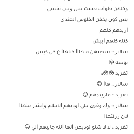
ﻭﻛﻠﻬﻦ ﺣﻠﻮﺍﺕ ﺣﺠﻴﺖ ﺑﻴﻨﻲ ﻭﺑﻴﻦ ﻧﻔﺴﻲ
ﺑﺲ ﻛﻮﻥ ﻳﻜﻔﻦ ﺍﻟﻔﻠﻮﺱ ﺍﻟﻌﻨﺪﻱ
ﺍﺭﻳﺪﻫﻢ ﻛﻠﻬﻢ
ﻛﺘﻠﻪ ﻛﻠﻬﻢ ﺍﺑﻴﺶ
ﺳﺎﻻﺭ :: ﺳﺤﺒﺘﻬﻦ ﻣﻨﻬﺎﺍﺍ ﻛﺘﻠﻬﺎﺍ ﻉ ﻛﻞ ﻛﻴﺲ
ﺑﻮﺳﻪ 😜
ﺗﻐﺮﻳﺪ 😳😳::
ﺳﺎﻻﺭ :: ﻫﺎﺍ 🙃
ﺗﻐﺮﻳﺪ :: ﻣﺎﺭﻳﺪﺩﻫﻢ 😏
ﺳﺎﻻﺭ :: ﻭﻙ ﻭﺧﺮﻱ ﺧﻠﻲ ﺍﻭﺩﻳﻬﻢ ﺍﻻﺣﻼﻡ ﻭﺍﻋﺘﺬﺭ ﻣﻨﻬﺎﺍ
ﻻﻥ ﺭﺯﻟﺘﻬﺎﺍ
ﺗﻐﺮﻳﺪ :: ﻻ ﻻ ﺷﻨﻮ ﺗﻮﺩﻳﻬﻦ ﺍﻟﻬﺎ ﺍﻧﺘﻪ ﺟﺎﻳﺒﻬﻢ ﺍﻟﻲ 😑