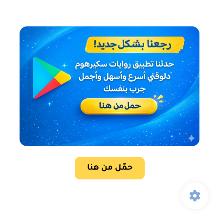
حمّل من هنا