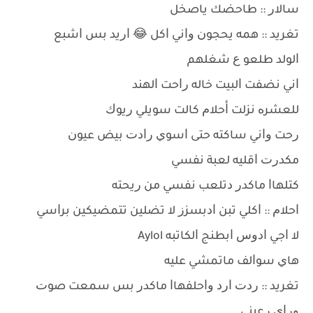
ﺳﺎﻻﺭ :: ﻃﺎﺣﻀﻚ ﻳﺎﺻﺨﻞ
ﺗﻐﺮﻳﺪ :: ﻫﻤﻪ ﻳﺤﺠﻮﻥ ﻭﺍﻧﻲ ﺍﻛﻞ 😂 ﺍﺭﻳﺪ ﺑﺲ ﺍﺷﺒﻊ
ﺍﻟﻮﻟﺪ ﻃﻠﻌﻮ ﻉ ﺷﻐﻠﻬﻢ
ﺍﻧﻲ ﻧﻀﻔﺖ ﺍﻟﺒﻴﺖ ﺧﺎﻟﻪ ﺭﺍﺣﺖ ﺍﻟﻬﻨﺪ
ﻟﻠﻌﺸﺮﻩ ﻧﺰﻟﺖ ﺃﺣﻼﻡ ﻛﺎﻟﺖ ﺳﻮﻳﻠﻲ ﺭﻳﻮﻙ
ﺭﺣﺖ ﻭﺍﻧﻲ ﺳﺎﻛﺘﻪ ﺣﺘﻰ ﺍﺳﻮﻱ ﺭﺍﺩﺕ ﺑﻴﺾ ﻋﻴﻮﻥ
ﻣﻜﺪﺭﺕ ﺍﻗﻠﻴﻪ ﻟﻌﺒﺔ ﻧﻔﺴﻲ
ﻛﺘﻠﻬﺎﺍ ﻣﺎﻛﺪﺭ ﺩﺗﻠﻌﺐ ﻧﻔﺴﻲ ﻣﻦ ﺭﻳﺤﺘﻪ
ﺍﺣﻼﻡ :: ﺍﻛﻠﻲ ﺗﺒﻦ ﺍﺩﺑﺴﺰﺯ ﻻ ﺗﻀﻠﻴﻦ ﺗﺘﻤﻀﻴﻜﻴﻦ ﺑﺮﺍﺳﻲ
ﻻ ﺍﺟﻲ ﺍﺩﻭﺱ ﺍﺑﻄﻨﺞ ﺍﻟﻜﺎﺗﺒﻪ Aylol
ﻫﺎﻱ ﺳﻮﺍﻟﻒ ﻣﺎﺗﻤﺸﻲ ﻋﻠﻴﻪ
ﺗﻐﺮﻳﺪ :: ﺭﺩﺕ ﺍﺭﺩ ﻭﺍﺣﻠﻔﻬﺎﺍ ﻣﺎﻛﺪﺭ ﺑﺲ ﺳﻤﻌﺖ ﺻﻮﺕ
ﻭﺭﺍﻱ ﺭﻋﺒﻨﻲ