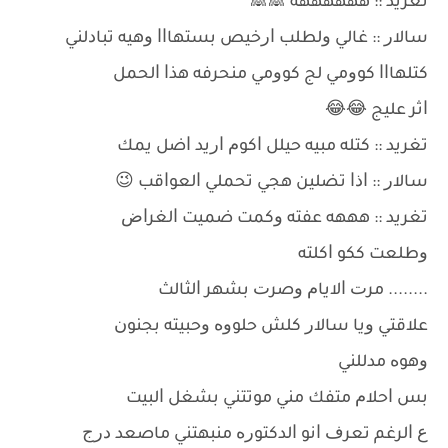
ﺗﻐﺮﻳﺪ :: ﻫﻬﻬﻬﻬﻬﻪ 🙈🙈
ﺳﺎﻻﺭ :: ﻏﺎﻟﻲ ﻭﻟﻄﻠﺐ ﺍﺭﺧﻴﺺ ﺑﺴﺘﻬﺎﺍﺍ ﻭﻫﻴﻪ ﺗﺒﺎﺩﻟﻨﻲ
ﻛﺘﻠﻬﺎﺍﺍ ﻛﻮﻭﻣﻲ ﻟﺞ ﻛﻮﻭﻣﻲ ﻣﻨﺤﺮﻓﻪ ﻫﺬﺍ ﺍﻟﺤﻤﻞ
ﺍﺛﺮ ﻋﻠﻴﺞ 😂😂
ﺗﻐﺮﻳﺪ :: ﻛﺘﻠﻪ ﻣﺒﻴﻪ ﺣﻴﻠﻞ ﺍﻛﻮﻡ ﺍﺭﻳﺪ ﺍﺿﻞ ﻳﻤﻚ
ﺳﺎﻻﺭ :: ﺍﺫﺍ ﺗﻀﻠﻴﻦ ﻫﺠﻲ ﺗﺤﻤﻠﻲ ﺍﻟﻌﻮﺍﻗﺐ 😉
ﺗﻐﺮﻳﺪ :: ﻫﻬﻬﻪ ﻋﻔﺘﻪ ﻭﻛﻤﺖ ﺿﻤﻴﺖ ﺍﻟﻐﺮﺍﺽ
ﻭﻃﻠﻌﺖ ﻛﻜﻮ ﺍﻛﻠﺘﻪ
........ ﻣﺮﺕ ﺍﻻﻳﺎﻡ ﻭﺻﺮﺕ ﺑﺸﻬﺮ ﺍﻟﺜﺎﻟﺚ
ﻋﻼﻗﺘﻲ ﻭﻳﺎ ﺳﺎﻻﺭ ﻛﻠﺶ ﺣﻠﻮﻭﻩ ﻭﺣﺒﻴﺘﻪ ﺑﺠﻨﻮﻥ
ﻭﻫﻮﻩ ﻣﺪﻟﻠﻨﻲ
ﺑﺲ ﺍﺣﻼﻡ ﻣﺘﻔﻚ ﻣﻨﻲ ﻣﻮﺗﺘﻨﻲ ﺑﺸﻐﻞ ﺍﻟﺒﻴﺖ
ﻉ ﺍﻟﺮﻏﻢ ﺗﻌﺮﻑ ﺍﻧﻮ ﺍﻟﺪﻛﺘﻮﺭﻩ ﻣﻨﺒﻬﺘﻨﻲ ﻣﺎﺻﻌﺪ ﺩﺭﺝ