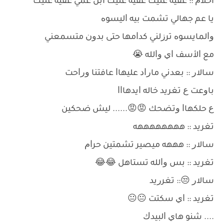
ﺃﺣﻼﻡ :: ﻋﻔﻴﻪ ﻋﻠﻴﻚ ﻋﻔﻴﻪ ﻋﻠﻴﻚ ﺍﺑﻦ ﻋﻤﻲ ﻋﻔﻴﻪ ﻋﻠﻴﻚ
ﻳﺎ ﻋﻢ ﺟﻬﺎﻟﻲ ﺗﺸﻤﺖ ﺑﻴﻪ ﺍﻟﻴﺴﻮﻩ
ﻭﺍﻟﻤﺎﻳﺴﻮﻩ ﺗﺮﺯﻟﻨﻲ ﻛﺪﺍﻣﻬﺎ ﺣﺘﻰ ﺑﺪﻭﻥ ﻣﺘﺴﻤﻌﻨﻲ
ﻣﻊ ﺍﻷﺳﻒ ﺍﻱ ﻭﺍﻟﻠﻪ 😭
ﺳﺎﻻﺭ :: ﺑﻌﺪﻧﻲ ﻣﺎﺭﺍﺩ ﻋﻠﻴﻬﺎﺍ ﻋﺎﻓﺘﻨﺎ ﻭﺭﺍﺣﺖ
ﺑﺎﻭﻋﺖ ﻉ ﺗﻐﺮﻳﺪ ﺧﺎﻟﻪ ﺍﻳﺪﻫﺎﺍﺍ
ﻉ ﺣﻠﻜﻬﺎﺍ ﻭﺗﻀﺤﻚ 😡😡...... ﻟﻴﺶ ﺿﺤﻜﻴﻦ
ﺗﻐﺮﻳﺪ :: ﻫﻬﻬﻬﻬﻬﻬﻬﻪ
ﺳﺎﻻﺭ :: ﻫﻬﻬﻪ ﻣﻴﺼﻴﺮ ﺗﺸﻤﺘﻴﻦ ﺣﺮﺍﻡ
ﺗﻐﺮﻳﺪ :: ﺑﺲ ﻭﺍﻟﻠﻪ ﺗﺴﺘﺎﻫﻞ 😂😂
ﺳﺎﻻﺭ 😒:: ﺗﻐﺮﺭﻳﺪ
ﺗﻐﺮﻳﺪ :: ﺍﻱ ﺳﻜﺘﺖ 😐😐
.... ﺷﻨﻮ ﻫﺎﻱ ﺍﻟﺒﻴﺪﻙ