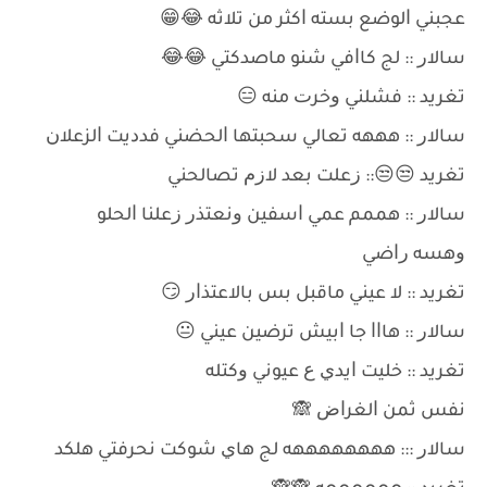
ﻋﺠﺒﻨﻲ ﺍﻟﻮﺿﻊ ﺑﺴﺘﻪ ﺍﻛﺜﺮ ﻣﻦ ﺗﻼﺛﻪ 😂😁
ﺳﺎﻻﺭ :: ﻟﺞ ﻛﺎﺍﻓﻲ ﺷﻨﻮ ﻣﺎﺻﺪﻛﺘﻲ 😂😂
ﺗﻐﺮﻳﺪ :: ﻓﺸﻠﻨﻲ ﻭﺧﺮﺕ ﻣﻨﻪ 😑
ﺳﺎﻻﺭ :: ﻫﻬﻬﻪ ﺗﻌﺎﻟﻲ ﺳﺤﺒﺘﻬﺎ ﺍﻟﺤﻀﻨﻲ ﻓﺪﺩﻳﺖ ﺍﻟﺰﻋﻼﻥ
ﺗﻐﺮﻳﺪ 😒😒:: ﺯﻋﻠﺖ ﺑﻌﺪ ﻻﺯﻡ ﺗﺼﺎﻟﺤﻨﻲ
ﺳﺎﻻﺭ :: ﻫﻤﻤﻢ ﻋﻤﻲ ﺍﺳﻔﻴﻦ ﻭﻧﻌﺘﺬﺭ ﺯﻋﻠﻨﺎ ﺍﻟﺤﻠﻮ
ﻭﻫﺴﻪ ﺭﺍﺿﻲ
ﺗﻐﺮﻳﺪ :: ﻻ ﻋﻴﻨﻲ ﻣﺎﻗﺒﻞ ﺑﺲ ﺑﺎﻻﻋﺘﺬﺍﺭ 😏
ﺳﺎﻻﺭ :: ﻫﺎﺍﺍ ﺟﺎ ﺍﺑﻴﺶ ﺗﺮﺿﻴﻦ ﻋﻴﻨﻲ 😐
ﺗﻐﺮﻳﺪ :: ﺧﻠﻴﺖ ﺍﻳﺪﻱ ﻉ ﻋﻴﻮﻧﻲ ﻭﻛﺘﻠﻪ
ﻧﻔﺲ ﺛﻤﻦ ﺍﻟﻐﺮﺍﺽ 🙈
ﺳﺎﻻﺭ ::: ﻫﻬﻬﻬﻬﻬﻬﻬﻪ ﻟﺞ ﻫﺎﻱ ﺷﻮﻛﺖ ﻧﺤﺮﻓﺘﻲ ﻫﻠﻜﺪ