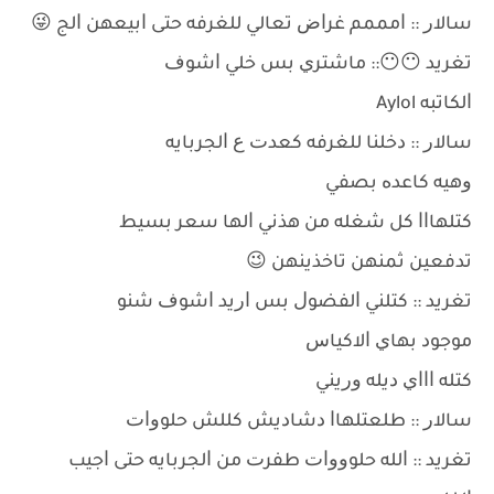
ﺳﺎﻻﺭ :: ﺍﻣﻤﻤﻢ ﻏﺮﺍﺽ ﺗﻌﺎﻟﻲ ﻟﻠﻐﺮﻓﻪ ﺣﺘﻰ ﺍﺑﻴﻌﻬﻦ ﺍﻟﺞ 😜
ﺗﻐﺮﻳﺪ 😶😶:: ﻣﺎﺷﺘﺮﻱ ﺑﺲ ﺧﻠﻲ ﺍﺷﻮﻑ
ﺍﻟﻜﺎﺗﺒﻪ Aylol
ﺳﺎﻻﺭ :: ﺩﺧﻠﻨﺎ ﻟﻠﻐﺮﻓﻪ ﻛﻌﺪﺕ ﻉ ﺍﻟﺠﺮﺑﺎﻳﻪ
ﻭﻫﻴﻪ ﻛﺎﻋﺪﻩ ﺑﺼﻔﻲ
ﻛﺘﻠﻬﺎﺍﺍ ﻛﻞ ﺷﻐﻠﻪ ﻣﻦ ﻫﺬﻧﻲ ﺍﻟﻬﺎ ﺳﻌﺮ ﺑﺴﻴﻂ
ﺗﺪﻓﻌﻴﻦ ﺛﻤﻨﻬﻦ ﺗﺎﺧﺬﻳﻨﻬﻦ 😉
ﺗﻐﺮﻳﺪ :: ﻛﺘﻠﻨﻲ ﺍﻟﻔﻀﻮﻝ ﺑﺲ ﺍﺭﻳﺪ ﺍﺷﻮﻑ ﺷﻨﻮ
ﻣﻮﺟﻮﺩ ﺑﻬﺎﻱ ﺍﻻﻛﻴﺎﺱ
ﻛﺘﻠﻪ ﺍﺍﺍﻱ ﺩﻳﻠﻪ ﻭﺭﻳﻨﻲ
ﺳﺎﻻﺭ :: ﻃﻠﻌﺘﻠﻬﺎﺍ ﺩﺷﺎﺩﻳﺶ ﻛﻠﻠﺶ ﺣﻠﻮﻭﺍﺕ
ﺗﻐﺮﻳﺪ :: ﺍﻟﻠﻪ ﺣﻠﻮﻭﻭﺍﺕ ﻃﻔﺮﺕ ﻣﻦ ﺍﻟﺠﺮﺑﺎﻳﻪ ﺣﺘﻰ ﺍﺟﻴﺐ