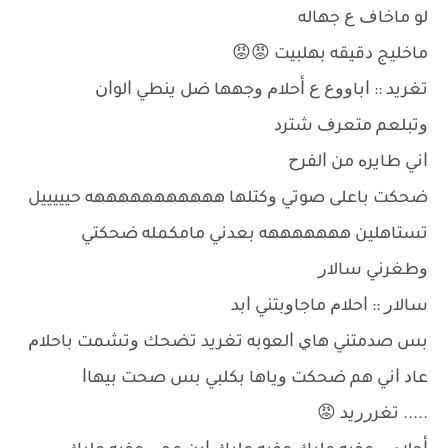
ﻟﻮ ﻣﺎﺧﺎﻑ ﻉ ﺟﻬﺎﻟﻪ
ﻣﺎﺧﻠﻴﺞ ﺩﻗﻴﻘﻪ ﺑﻬﻠﺒﻴﺖ 😡😡
ﺗﻐﺮﻳﺪ :: ﺍﺑﺎﻭﻭﻉ ﻉ ﺃﺣﻼﻡ ﻭﺟﻬﻬﺎ ﺿﻞ ﻳﻨﻄﻲ ﺍﻟﻮﺍﻥ
ﻭﺗﺒﻠﻌﻢ ﻣﺘﻌﺮﻑ ﺷﺘﺮﺩ
ﺍﻧﻲ ﻃﺎﻳﺮﻩ ﻣﻦ ﺍﻟﻔﺮﺡ
ﺿﺤﻜﺖ ﺑﺎﻋﻠﻰ ﺻﻮﺗﻲ ﻭﻛﺘﻠﻬﺎ ﻫﻬﻬﻬﻬﻬﻬﻬﻬﻬﻬﻪ ﺣﻴﻴﻴﻴﻴﻞ
ﺗﺴﺘﺎﻫﻠﻴﻦ ﻫﻬﻬﻬﻬﻬﻬﻪ ﺑﻌﺪﻧﻲ ﻣﺎﻣﻜﻤﻠﻪ ﺿﺤﻜﺘﻲ
ﻭﻃﻐﺮﻧﻲ ﺳﺎﻻﺭ
ﺳﺎﻻﺭ :: ﺍﺣﻼﻡ ﻣﺎﺟﺎﻭﺑﺘﻨﻲ ﺍﺑﺪ
ﺑﺲ ﺻﺪﻣﺘﻨﻲ ﻫﺎﻱ ﺍﻟﻌﻮﺑﻪ ﺗﻐﺮﻳﺪ ﺗﻀﺤﻚ ﻭﺗﺸﻤﺖ ﺑﺎﺣﻼﻡ
ﻋﺎﺩ ﺍﻧﻲ ﻫﻢ ﺿﺤﻜﺖ ﻭﻳﺎﻫﺎ ﺑﻜﻠﺒﻲ ﺑﺲ ﺻﺤﺖ ﺑﻴﻬﺎﺍ
..... ﺗﻐﺮﺭﺭﻳﺪ 😡