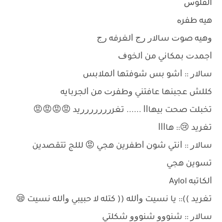
ﺍﻟﻔﻠﻮﺱ
ﻫﻴﻪ ﻃﻔﺮﻩ
ﻭﻫﻴﻪ ﺻﻮﺕ ﺳﺎﻻﺭ ﺭﺝ ﺍﻟﻐﺮﻓﻪ ﺭﺝ
ﺍﺟﻤﺪﺕ ﺑﻤﻜﺎﻧﻲ ﻣﻦ ﺍﻟﺨﻮﻑ
ﺳﺎﻻﺭ :: ﺍﺷﻮ ﺑﺲ ﺷﻮﻓﺘﻬﺎ ﺍﻟﻤﻼﺑﺲ
ﻛﻠﻠﺶ ﻋﺠﺒﻨﻬﺎ ﻋﺎﻓﺘﻨﻲ ﻭﻃﻔﺮﺕ ﻣﻦ ﺍﻟﺠﺮﺑﺎﻳﻪ
ﺗﺨﺒﻠﺖ ﺻﺤﺖ ﺑﻴﻬﺎﺍﺍ ...... ﺗﻐﺮﺭﺭﺭﺭﺭﺭﺭﻳﺪ 😡😡😡😡
ﺗﻐﺮﻳﺪ 😢:: ﻫﺎﺍﺍﺍ
ﺳﺎﻻﺭ :: ﺍﻧﺘﻲ ﺷﻮﻥ ﺍﻃﻔﺮﻳﻦ ﻫﺠﻲ 😡 ﻟﻠﻠﺞ ﺗﺘﻘﺼﺪﻳﻦ
ﺗﺴﻮﻳﻦ ﻫﺠﻲ
ﺍﻟﻜﺎﺗﺒﻪ Aylol
ﺗﻐﺮﻳﺪ )):: ﻳﺎ ﻧﺴﻴﺖ ﻭﺍﻟﻠﻪ (( ﻛﺘﻠﻪ ﻻ ﺣﺒﻴﺒﻲ ﻭﺍﻟﻠﻪ ﻧﺴﻴﺖ 😪
ﺳﺎﻻﺭ :: ﺷﻨﻮﻭﻭ ﺷﻨﻮﻭﻭ ﺷﻜﻠﺘﻲ