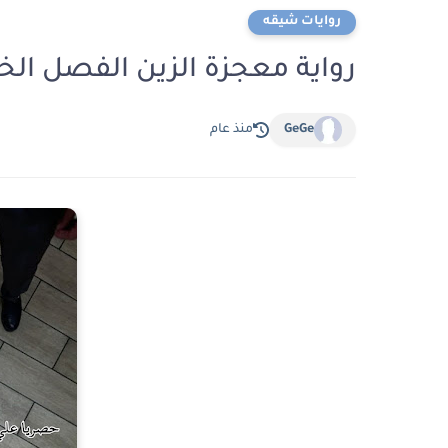
روايات شيقه
رواية معجزة الزين الفصل الخامس عشر 15 
GeGe
منذ عام