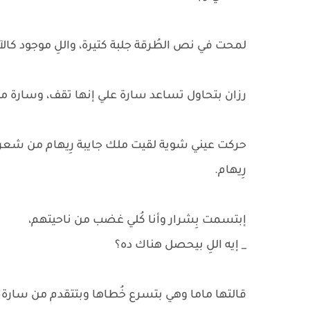
لمحت في نص الطُرقة جلبة كتيرة، واللِ موجود كالآ
رزان بتحاول تساعد سارة علي إنها تقف، وسارة م
حركت عيني شوية لقيت ملك جايبة رِيهام من شعره
رِيهام.
إبتسمت بِشرار وأنا كُلي غضب من ناحيتهم،
_ إيه اللِ بيحصل هناك ده؟
قالتها ماما وهي بتسرع خُطاها وبتتقدم من سارة 