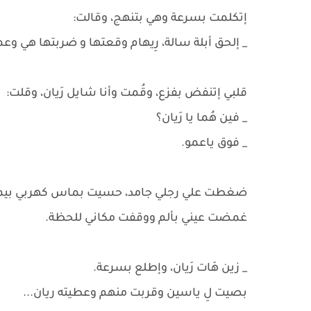
إتكلمت بسرعة وهي بتنهج، وقالت:
_ إلحق أبلة سالة، رِيهام وقعتها و ضربتها هي وع
قلبي إتنفض بفزع، وقُمت وأنا شايل رَيان، وقلت:
_ فين هُما يا رَيان؟
_ فوق ياعمو.
ضغطت علي رجلي جامد، حسيت بماس كهربي ب
غمضت عيني بألم ووقفت مكاني للحظة.
_ زين هَات رَيان، وإطلع بسرعة.
بصيت لِ ياسين وقربت منهم وعطيته ريان...