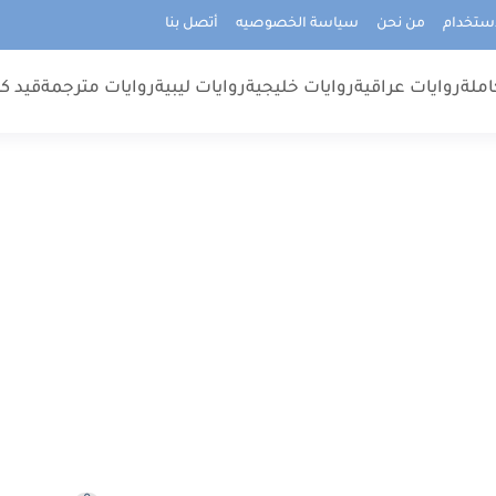
استخدام
من نحن
سياسة الخصوصيه
أتصل بنا
املة
روايات عراقية
روايات خليجية
روايات ليبية
روايات مترجمة
قيد كت