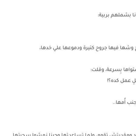
نا بشملهم بربية:
وشها فيها جروح كتيرة ودموعها علي خدها،
واها بِسرعة، وقلت:
للِ عمل كده؟!
نب أُمها..
 ومقدرتش تقوم، ولما تساعدتها وجينا نمشوا سحبتها