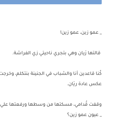
_ عمو زين، عمو زين!
قالتها رَيان وهي بتجري ناحيتي زي الفراشة.
كُنا قاعدين أنا والشباب في الجنينة بنتكلم، وخر
عكس عادة ريَان.
وقفت قُدامي، مسكتها من وسطها ورفعتها علي 
_ عيون عمو زين؟