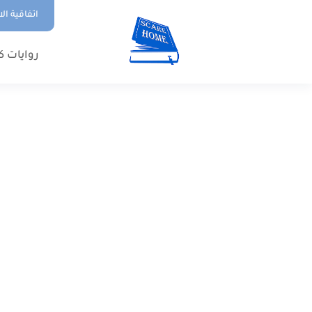
اتفاقية ال
روايات ك