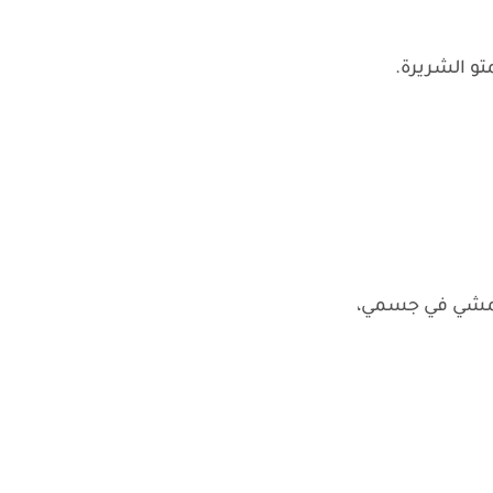
متو الشريرة.
يمشي في جسمي،