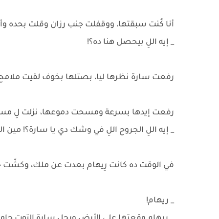
أنا كُنت سبقتها، ووقفلت جنب رزان وقلت بحده وأ
_ إيه اللِ بيحصل هنا ده؟!
رفعت سارة نظرها ليا، بصتلها بخوف لقيت ملامح 
رفعت إيدها بسرعة ومسحت دموعها، نزلت لِ مست
_ إيه اللِ الجروح اللِ في وشك دي يا سارة؟! مين ا
في الوقت ده كانت رِيهام بعدت عن ملك، وكشّت ج
_ ريهام!
ريهام وقعتها علي الأرض ورجل سارة إلتوت جامد