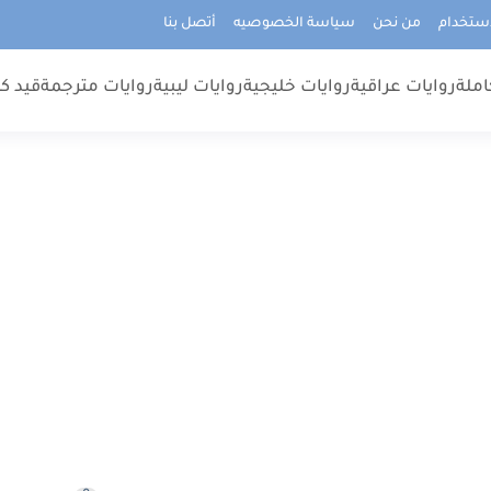
استخدام
من نحن
سياسة الخصوصيه
أتصل بنا
املة
روايات عراقية
روايات خليجية
روايات ليبية
روايات مترجمة
قيد كت