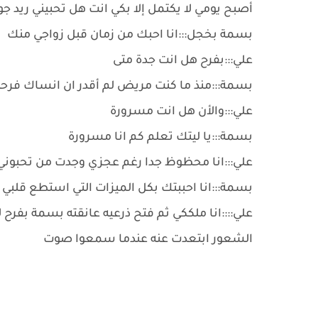
أصبح يومي لا يكتمل إلا بكي انت هل تحبيني ريد 
بسمة بخجل:::انا احبك من زمان قبل زواجي منك
علي:::بفرح هل انت جدة متى
بسمة:::منذ ما كنت مريض لم أقدر ان انساك فرحت 
علي:::والأن هل انت مسرورة
بسمة:::يا ليتك تعلم كم انا مسرورة
علي:::انا محظوظ جدا رغم عجزي وجدت من تحبوني
بسمة:::انا احببتك بكل الميزات التي استطع قلب
علي::::انا ملككي ثم فتح ذرعيه عانقته بسمة بفر
الشعور ابتعدت عنه عندما سمعوا صوت