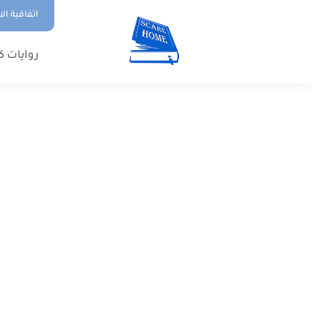
اتفاقية ال
روايات ك