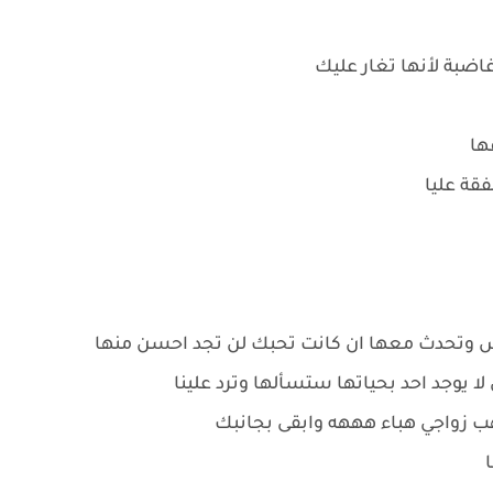
اضبة لأنها تغار عليك
ها
قة عليا
س وتحدث معها ان كانت تحبك لن تجد احسن منها
 يوجد احد بحياتها ستسألها وترد علينا
هب زواجي هباء هههه وابقى بجانبك