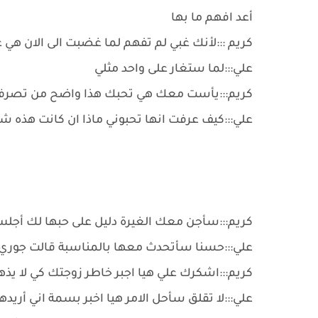
أعد افهم ما بها
كريم :::لأنك غبي لم تفهم لما غضبت الى الان هي غ
علي:::لما ستغار على واحد مثلي
كريم:::يأست معك هي تحبك هذا واضح من تصرف
علي:::كيف عرفت انها تحبوني ماذا ان كانت هذه شف
كريم:::سأجن معك الغيرة دليل على حبها لك أجل
علي:::حسنا سأتحدث معها بالمناسبة قالت جوري لا
كريم:::اشكرك علي هيا اجبر خاطر زوجتك كي لا يذ
علي:::لا تقلق سأحل الامر هيا اخبر بسمة اني أريدها