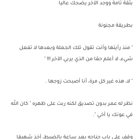
بثقة تامة ووجد الآخر يضحك عاليا
بطريقة مجنونة
" منذ رأيتها وأنت تقول تلك الجملة وبعدها لا تفعل
شيء، لا أعلم حقا من الذي يربي الآخر !!! "
" لا، هذه غير كل مرة، أنا أصبحت زوجها .
نظر له عمر بدون تصديق لكنه ربت على ظهره " كان الله
في عونك يا أخي ".
وقف على باب جناحه بعد ساعة بالضبط، أخذ شهيقا