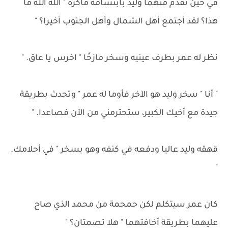
في حين تقدم منهما وليد بابتسامة ماكرة " الله الله ما
هذا؟ لقد أجتمع أهل الشمال وأهل الجنوب أخيرا؟ "
نظر له عمر بطرف عينيه وسخر مازحًا " اخرس يا عاق. "
" أنا " سخر وليد هو الآخر فأوما له عمر " وتحدث بطريقة
جيدة مع أخيك الكبير، ستحترمني من الآن فصاعدا. "
قهقه وليد عاليا ودفعه في كنفه وهو يسخر " في أحلامك.
"
كان عمر سيتكلم لكن حمحمة من محمد الذي صاح
عليهما بطريقة أخافتهما " هلا تصمتان؟ "