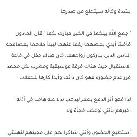
بشدة وكأنه سيتخلع من صدرها
" جمع الله بينكما في الخير، مبارك لكما " قال المأذون
فأفلتا أيدي بعضهما رغما عنهما ليبدأ كلاهما بمصافحة
الناس الذين يباركون زواجهما، كان هناك حفل في قاعة
الاستقبال حيث هناك فرقة موسيقية ومطرب لكن محمد
قرر عدم حضوره فهو كان دائما وأبدا كارها للحفلات
لذا فهو أثر الدفع بعمر ليذهب بدلا عنه هامنا في أذنه "
اخبرهم بأنني توعكت فجأة ولا
أستطيع الحضور، وأنني شاكرا لهم على مجيئهم لتهنئتي.