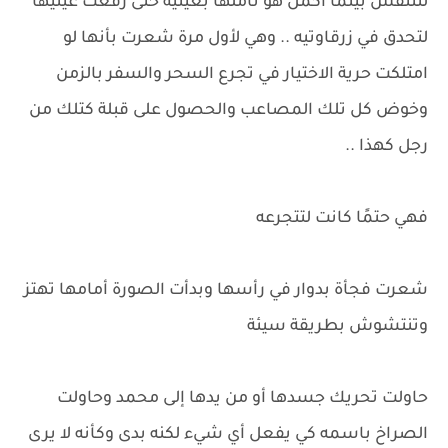
لتتنفس بينما أكمل هو تأملها بعينيه حتى رفعت عينيها
لتحدق في زرقاوتيه .. وهي لأول مرة شعرت بأنها لو
امتلكت حرية الاختيار في تجرع السحر والسفر بالزمن
وخوض كل تلك المصاعب والحصول على قبلة كتلك من
رجل كهذا ..
فهي حتمًا كانت لتتجرعه
شعرت فجأة بدوار في رأسها وبدأت الصورة أمامها تهتز
وتنتشوش بطريقة سيئة
حاولت تحريك جسدها أو من يدها إلى محمد وحاولت
الصراخ باسمه كي يفعل أي شيء لكنه بدى وكأنه لا يرى