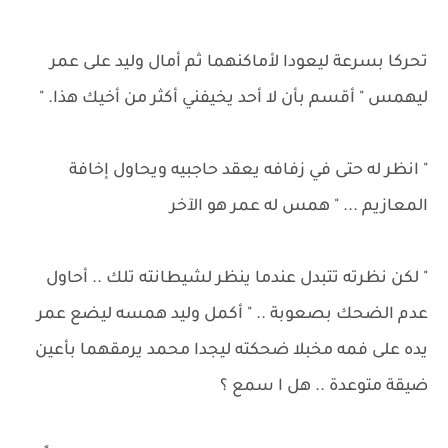
تحركا بسرعة ليعودا لأماكنهما ثم أمال وليد على عمر
ليهمس " أقسم بأن لا أحد يخيفني أكثر من أخيك هذا. "
" انظر له حتى في زفافه يعقد حاجبيه ويحاول إخافة
المعازيم ... " همس له عمر هو الآخر
" لكن نظرته تتبدل عندما ينظر لشيطانته تلك .. أحاول
عدم الضحك بصعوبة .. " أكمل وليد همسه ليضع عمر
يده على فمه مخبلا ضحكته ليجدا محمد يرمقهما بأعين
ضيقة متوعدة .. هل ا سمع ؟