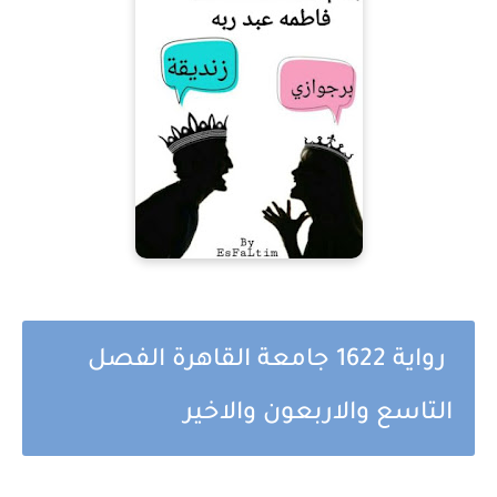
رواية 1622 جامعة القاهرة الفصل
التاسع والاربعون والاخير