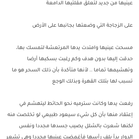
عينيها من جديد لتعلق مقلتيها الدامعة
على الزجاجة التي وضعتها بجانبها على الأرض
مسحت عينيها وامتدت يدها المرتعشة لتمسك بها،
حدقت إليها بدون هدف وكم رغبت بسكبها أرضا
وتهشيمها تماما .. لأنها متأكدة بأن ذلك السحر هو ما
تسبب لها بتلك القهرة وبذلك الوجع
رفعت يدها وكانت سترميه نحو الحائط ليتهشم في
إعتقاد منها بأن كل شيء سيعود طبيعي لو تخلصت منه
لكنها شعرت بالشلل يصيب جسدها مجددا ونفس
الدوار بدأ يلف رأسها فأغمضت عينيها مجددا وهي تشعر