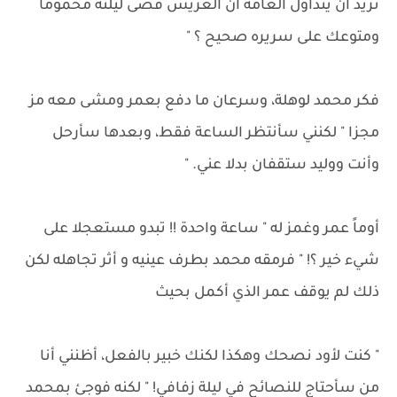
تريد أن يتداول العامة أن العريس قضى ليلته محموما
ومتوعك على سريره صحيح ؟ "
فكر محمد لوهلة، وسرعان ما دفع بعمر ومشى معه مز
مجزا " لكنني سأنتظر الساعة فقط، وبعدها سأرحل
وأنت ووليد ستقفان بدلا عني. "
أوماً عمر وغمز له " ساعة واحدة !! تبدو مستعجلا على
شيء خير ؟! " فرمقه محمد بطرف عينيه و أثر تجاهله لكن
ذلك لم يوقف عمر الذي أكمل بحيث
" كنت لأود نصحك وهكذا لكنك خبير بالفعل، أظنني أنا
من سأحتاج للنصائح في ليلة زفافي! " لكنه فوجئ بمحمد