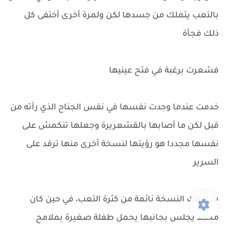
بالتعب يتملك من جسدها لكن ولمرة أخرى أختفى كل
ذلك فجأة
فشعرت برغبة في فتح عينيها
خدمت عندما وجدت نفسها في نفس الجناح الذي رأته من
قبل لكن ما أصابها بالقشعريرة وجعلها تنكمش على
نفسها مجددا هو رؤيتها لنسخة أخرى منها ترقد على
السرير
بدت تلك النسخة نائمة من كثرة التعب، في حين كان
محمد يجلس بجانبها يحمل طفلة صغيرة بملامح