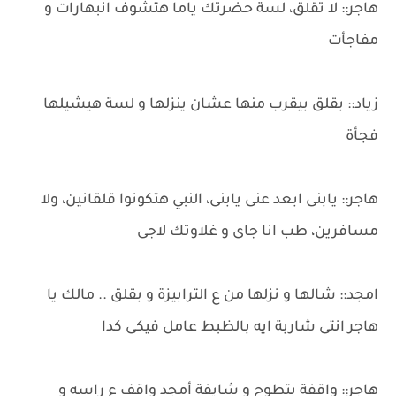
هاجر:: لا تقلق، لسة حضرتك ياما هتشوف انبهارات و
مفاجأت
زياد:: بقلق بيقرب منها عشان ينزلها و لسة هيشيلها
فجأة
هاجر:: يابنى ابعد عنى يابنى، النبي هتكونوا قلقانين، ولا
مسافرين، طب انا جاى و غلاوتك لاجى
امجد:: شالها و نزلها من ع الترابيزة و بقلق .. مالك يا
هاجر انتى شاربة ايه بالظبط عامل فيكى كدا
هاجر:: واقفة بتطوح و شايفة أمجد واقف ع راسه و