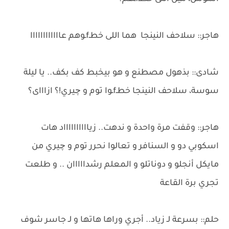
هاجر:: سلاحف النينجا هما اللى خطـfـوهم عاااااااااااا
شادى:: بذهول مصطنع و هو بيخبط كف بكف.. يا ليلة
سوسة، سلاحف النينجا خطـfـوا توم و چيري!؟ ازاااى؟
هاجر:: وقفت مرة واحدة و ندهت.. زيااااااااااد هات
اسكوبي دو و السنافر و تعالوا نحرر توم و چيري من
مايكل أنجلو و دوناتلو و المعلم رشدااااان .. و طلعت
تجري برة القاعة
حلم:: بسرعة لـ زياد.. أجري وراها هاتها و لـ جاسر شوف