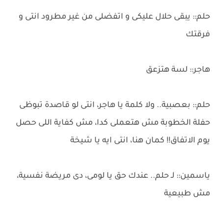
حلم:: يبقى حلال عليكى و اتفضلى من غير مطرود انتى و
فرقتك
هاجر:: لسة هتزعق
حلم:: بعصبية.. ولا كلمة يا هاجر، انتى لو قاصدة تبوظى
حفلة الخطوبة مش هتعملى كدا، مش كفاية اللى حصل
يوم الاتفاق!! كمان هنا، انتى ايه يا شيخة
ياسمين:: لـ حلم.. عندك حق يا لومى، دى مريضة نفسية،
مش طبيعية