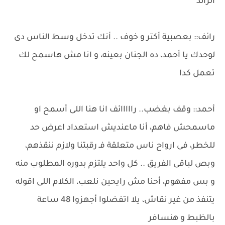
الرائد
رائف:: بعصبية أكتر و خوف .. أنك تدخل وسط الناس دى
لوحدك يا أحمد، ده الجنان بعينه، و انا مش هاسمح لك
تعمل كدا
أحمد:: وقف بغضب.. رااااائف انا هنا اللى أسمح او
ماسمحش فاهم، أنا ماعنديش استعداد اعرض حد
للخطر، فى ارواح ناس متعلقة فـ رقبتنا ولازم ننقذهم،
وبص لباقى الفريق .. كل واحد يلتزم بدوره المطلوب منه
و بس مفهوم، أحنا مش رايحين نلعب، الكلام اللى اقوله
يتنفذ من غير نقاش، يلا اتفضلوا أجهزوا 48 ساعة
بالظبط و هنسافر