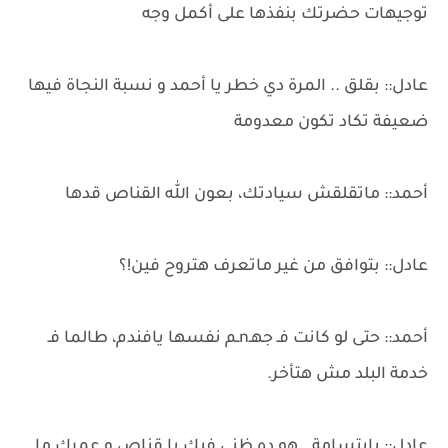
توجيهات حضرتك بنفذها على أكمل وجه
عادل:: بقلق .. المرة دي خطر يا أحمد و نسبة النجاة فيها
ضعيفة تكاد تكون معدومة
أحمد:: ماتقلقش سيادتك، بعون الله القناص قدها
عادل:: بتوافق من غير ماتعرف هتروح فين!؟
أحمد:: حتى لو كانت فـ جهـnـم نفسها يافندم، طالما فـ
خدمة البلد مش هتأخر.
عادل:: بابتسامة.. هو ده ظني فيك يا قناص و عمرك ما