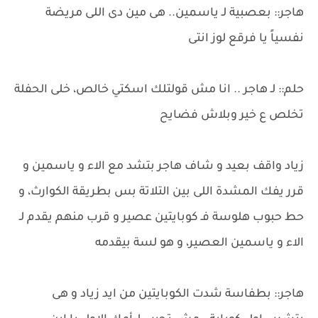
هاجر:: بعصبية لـ ياسمين.. هى مين دى اللى مريضة
نفسياً يا فرقع لوز انتى
حلم:: لـ هاجر .. انا مش قولتلك اسكتي خالص، خلى الحفلة
تخلص ع خير وبلاش فضايح
زياد واقف بعيد و شاف هاجر بتشد مع الاء و ياسمين و
قرر يفك المشدة اللى بين التلاتة بس بطريقة الكوارث، و
حط حبوب هلوسة فـ كوبايتين عصير و قرب منهم يقدم لـ
الاء و ياسمين العصير، و هو لسة بيقدمه
هاجر:: بطفاسة شدت الكوبايتين من ايد زياد و هى