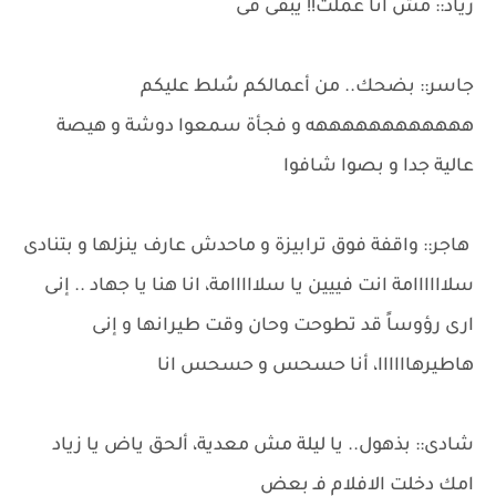
زياد:: مش انا عملت!! يبقى فى
جاسر:: بضحك.. من أعمالكم سُلط عليكم
ههههههههههههه و فجأة سمعوا دوشة و هيصة
عالية جدا و بصوا شافوا
هاجر:: واقفة فوق ترابيزة و ماحدش عارف ينزلها و بتنادى
سلاااااامة انت فييين يا سلااااامة، انا هنا يا جهاد .. إنى
ارى رؤوساً قد تطوحت وحان وقت طيرانها و إنى
هاطيرهاااااا، أنا حسحس و حسحس انا
شادى:: بذهول.. يا ليلة مش معدية، ألحق ياض يا زياد
امك دخلت الافلام فـ بعض