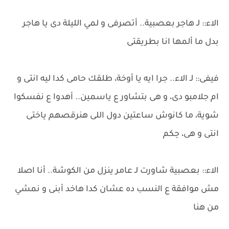
الاء:: لـ هاجر بعصبية.. أتصرفى و لمي الليلة دى يا هاجر
بدل ما ألمها انا بطريقتى
فيفى:: لـ الاء.. جرا ايه يا أوخة، طلقك حامى كدا ليه انتى و
ام جلامبو دى، و هى بتشاور ع ياسمين.. أهدوا ع نفسكوا
شوية، ما كانوش ساعتين دول اللى هنرقصهم ياختى
انتى و هى، حِكم
الاء:: بعصبية شاورت لـ عامر ينزل من الكوشة.. أنا اصلا
مش موافقة ع النسب ده عشان كدا هاخد أبنى و نمشي
من هنا