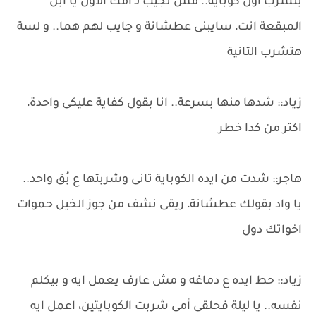
بتشرب اول كوباية.. مش تجيب لـ أمك الاول يا ابن
المبقعة انت، سايبنى عطشانة و جايب لهم هما.. و لسة
هتشرب التانية
زياد:: شدها منها بسرعة.. انا بقول كفاية عليكى واحدة،
اكتر من كدا خطر
هاجر:: شدت من ايده الكوباية تانى وشربتها ع بُق واحد..
يا واد بقولك عطشانة، ريقى نشف من جوز الخيل حموات
اخواتك دول
زياد:: حط ايده ع دماغه و مش عارف يعمل ايه و بيكلم
نفسه.. يا ليلة فحلقى أمى شربت الكوبايتين، اعمل ايه