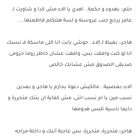
حلم:: بهدوء و حكمة.. اهدي يا الاء مش كدا و شاورت لـ
عامر يرجع جنب عروسته و لسة هتتكلم قاطعتها....
هاجر:: بغيظ لـ الاء.. حوشي يابت انا اللى ماسكة فـ نسبك
انا لو كنت وافقت بس، وافقت عشان خاطر زوما حزومى
صديقى الصدوق مش عشانك خالص
الاء::بعصبية.. مالكيش دعوة بحازم يا هاجر، و بعدين
نسب مين يا ام نسب انتى، مش كفاية ان بنتك متحررة و
دايما ناسية تلبس هدومها
هاجر:: متحررة، متحررة، بس عاجبة أبنك و داخلة مزاجه