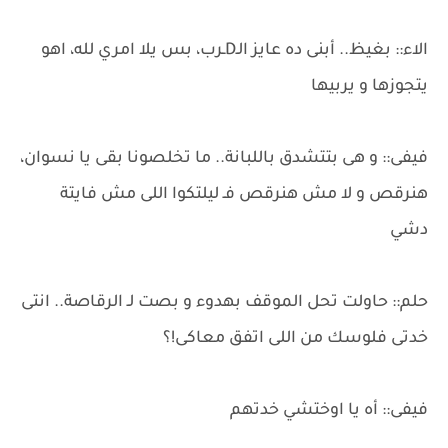
الاء:: بغيظ.. أبنى ده عايز الـDـرب، بس يلا امري لله، اهو
يتجوزها و يربيها
فيفى:: و هى بتتشدق باللبانة.. ما تخلصونا بقى يا نسوان،
هنرقص و لا مش هنرقص فـ ليلتكوا اللى مش فايتة
دشي
حلم:: حاولت تحل الموقف بهدوء و بصت لـ الرقاصة.. انتى
خدتى فلوسك من اللى اتفق معاكى!؟
فيفى:: أه يا اوختشي خدتهم