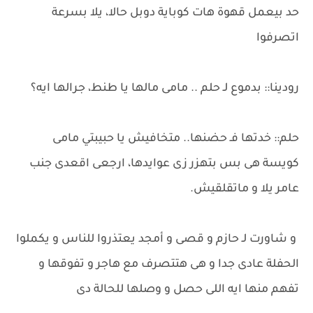
حد بيعمل قهوة هات كوباية دوبل حالا، يلا بسرعة
اتصرفوا
رودينا:: بدموع لـ حلم .. مامى مالها يا طنط، جرالها ايه؟
حلم:: خدتها فـ حضنها.. متخافيش يا حبيبتي مامى
كويسة هى بس بتهزر زى عوايدها، ارجعى اقعدى جنب
عامر يلا و ماتقلقيش.
و شاورت لـ حازم و قصى و أمجد يعتذروا للناس و يكملوا
الحفلة عادى جدا و هى هتتصرف مع هاجر و تفوقها و
تفهم منها ايه اللى حصل و وصلها للحالة دى