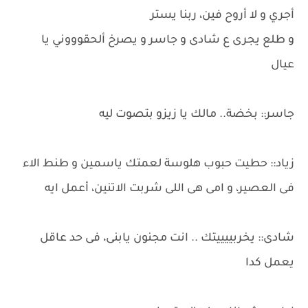
أجري و لا أروح فين، ربنا يستر
و طلع يجرى ع شادى و جاسر و يصرخ ألحقوووني يا
عيال
جاسر:: بخضة.. مالك يا زيزو بتصوت ليه
زياد:: حطيت حبوب هلوسة لعمتك ياسمين و طنط الاء
فى العصير، و امى هى اللى شربت الاتنين، أعمل ايه
شادى:: يخربييييتك .. انت مجنون يابنى، فى حد عاقل
يعمل كدا