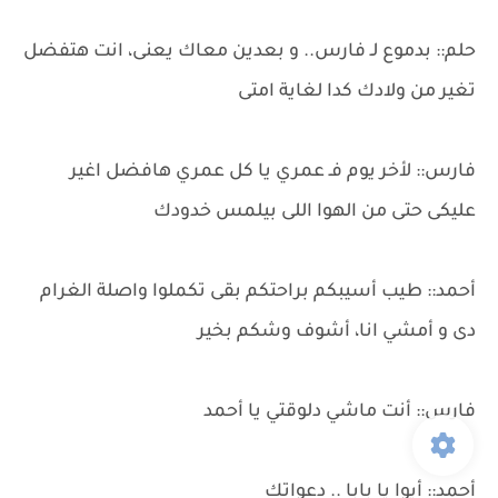
حلم:: بدموع لـ فارس.. و بعدين معاك يعنى، انت هتفضل
تغير من ولادك كدا لغاية امتى
فارس:: لأخر يوم فـ عمري يا كل عمري هافضل اغير
عليكى حتى من الهوا اللى بيلمس خدودك
أحمد:: طيب أسيبكم براحتكم بقى تكملوا واصلة الغرام
دى و أمشي انا، أشوف وشكم بخير
فارس:: أنت ماشي دلوقتي يا أحمد
أحمد:: أيوا يا بابا .. دعواتك