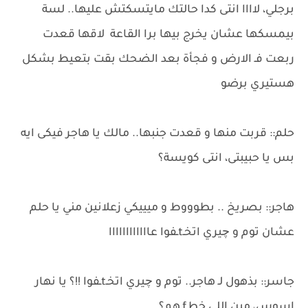
برجلي، لاااا انتى كدا حالتك مايتسكتش عليها.. لسة
بيمسكها عشان يخرج بيها برا القاعة لاقها قعدت
ربعت فـ الارض و فجأة بعد الضحك بقت بتعيط بشكل
هستيري برضو
حلم:: قربت منها و قعدت جنبها.. مالك يا هاجر فيكى ايه
بس يا حبيبتى، انتى كويسة؟
هاجر:: بصريخ .. بطوووط و ميييكي زعلانين مني يا حلم
عشان توم و چيري اتخـtـفوا عاااااااااااا
جاسر:: بذهول لـ هاجر.. توم و چيري اتخـtـفوا !!؟ يا نهار
اسوس، مين اللى خطـfـهم؟