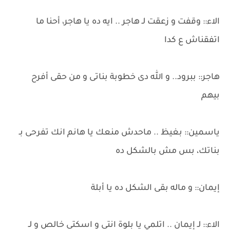
الاء:: وقفت و زعقت لـ هاجر .. ايه ده يا هاجر، أحنا ما
اتفقناش ع كدا
هاجر:: ببرود.. و الله دى خطوبة بناتى و من حقى أفرح
بيهم
ياسمين:: بغيظ .. ماحدش منعك يا هانم انك تفرحى بـ
بناتك، بس مش بالشكل ده
إيمان:: و ماله بقى الشكل ده يا أبلة
الاء:: لـ إيمان .. اتلمي يا بلوة انتى و اسكتى خالص و لـ