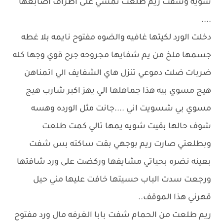
شويه وشفت ريم طلعت تمشي على اطراف اصابعها
....
دخلت الورد لكيتها غافيه والضوه مفتوح نايمه بلا غطه
جسمها ملخ من يم شفايها مجروحه جرح قوي وجها كله
ضربات ضلت دموعي تنزل هاي الشفايف الي اتمناهن
هيج مسوي بيه هذا جماهلها الي يهز اكبر شارب هيج
مسوي بي شسويت اني ....جانت مثل الورده وهسه
شوف حالها بقيت شويه يمها تالي كمت طلعت
وبطلعتي صارت ريم بوجهي بقت ساكته بس شفت
بعينه نضره بحياتي مشايفها وركضت على ورد شافتها
ورجعت سدت الباب حسيتها خافت عليها مني حيل
قهرني هذا الموقف..
ريم طلعت من الحمام شفت بابا الغرفه مال ورد مفتوح