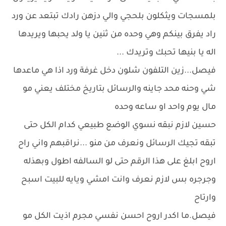
بلمسجات ويثكلون بلحجي والي دزهن رادك تبتعد عن ورد
راد يفرق بينكم وهي وحده من ثنين يا ولد يحبها ويريدها
اله يا بنيها تحبك وتريدك ...
فيصل...زين التلفون شلون دخل غرفة ورد اذا هي ماعدها
شي وحنه محد جاينه والرسائل بتاريخ مختلف يعني مو
مال يوم واحد او ساعه وحده
حسين لازم نبقه نسوي الوضع طبيعي كدام الكل حتى
تبقه تجيك الرسائل ونعرف من منو ...نراقبهم واني راح
اروح ابلغ على هذا الرقم حتى لو السالفه اطول وبهذله
وجرجره بس لازم نعرف وانت امشي ويايه للبيت اسبح
وارتاح
فيصل.ما اكدر اروح احسن نفسي مجرم اذيت الكل مو