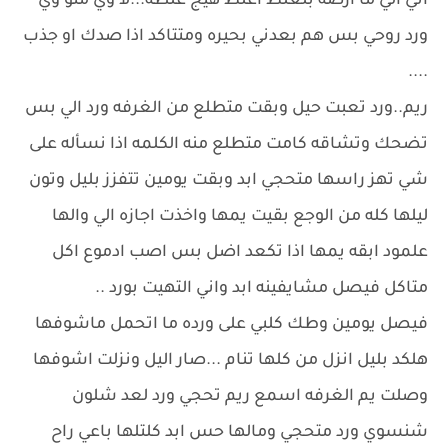
اني الي ما ارضه بلغلط اغلط هيج غلطه...لا وي منو وي
ورد روحي بس هم بعدني بحيره ومتتاكد اذا صدك او جذب
....
ريم..ورد تعبت حيل وبقت متطلع من الغرفه ورد الي بس
تضحك وتشاقه كامت متطلع منه الكلمه اذا نسأله على
شي تهز راسها متحجي ابد وبقت يومين تتفزز بليل وتون
ليلها كله من الوجع بقيت يمها واخذت اجازه الي والها
علمود ابقه يمها اذا تكعد اضل بس اصب ادموع اكل
متاكل فيصل مشايفينه ابد واني التهيت بورد ..
فيصل يومين وطك كلبي على ورده ما اتحمل ماشوفها
هلكد بليل انزل من كلها تنام ...صار اليل ونزلت اشوفها
وصلت يم الغرفه اسمع ريم تحجي ورد لعد شلون
شنسوي ورد متحجي ومالها حس ابد كلتلها باعي راح