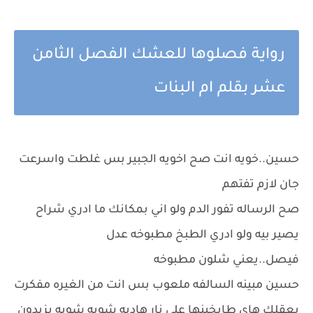
رواية فصلوها للعشك الفصل الثامن
عشر بقلم ام البنات
حسين..خويه انت صح اخويه الجبير بس غلطت واسرعت
جان لازم تفتهم
صح الرساله تفور الدم ولو اني بمكانك ما ادري شراح
يصير بيه ولو ادري الطبخ مطبوخه عدل
فيصل..يعني شلون مطبوخه
حسين مبينه السالفه ملعوب بس انت من الغيره مفكرت
بعقلك هاي طابخينها على نار هاديه شويه شويه يزيدون