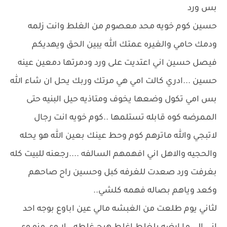
بس ورد
حسين كوم خويه محد معصوم من الغلط وانت زلمه
ودمك حامي والغيره عمتك الله يبين الحق ويهديكم
فيصل حسين اني اعتديت على ورد ودمرتها دمعين عينه
حسين ...ادري كالت امي هي مرتك وربك يحل ان شاء الله
بس امي تكول وضعها يخوف ومتاذيه حيل البنيه حتى
الممرضه كوه قابله تستلمها ..كوم خويه انت رجال
لاتبجي والله ماترهم كوم وحط عينك بعين الله هو يحله
والحجيه والاهل اني افهمهم السالفه ....رجعنه للبيت كله
بغرفت ورد صعدت للغرفه كبل وحسين راح صاحهم
وكعد وياهم بصاله فهمه كلشي..
لثاني يوم طلعت من الغبشه مالي عين اباوع بوجه احد