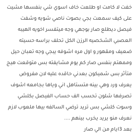
خفت لا كامت او طلعت خاف اسوي شي بنفسها مشيت
على كيف سمعت بجي بصوت ناصي شويه وشفت
فيصل ديطلع صار بوجهي وجه ميتفسر اخويه الهيبه
العصبي الشخصيه الرزن الكل تحلف براسه حسيته
ضعيف ومقهور و اول مره اشوفه يبجي وجه تعبان حيل
وممهتم بنفس صار كم يوم مشايفته بس متوقعت هيج
متأثر بس شميكون بعدني حاقده عليه لان مفروض
يعرف ورد وهي بينه متستاهل اني وياها بجامعه اشوف
تصرفها شلون تحسب الف حساب الفيصل بكلشي
وسوت كلشي بس تريد ترضي السالفه بيها ملعوب لازم
نعرف منو يريد يخرب بينهم ....
بعد 3ايام من الي صار