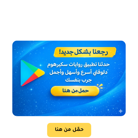
حمّل من هنا