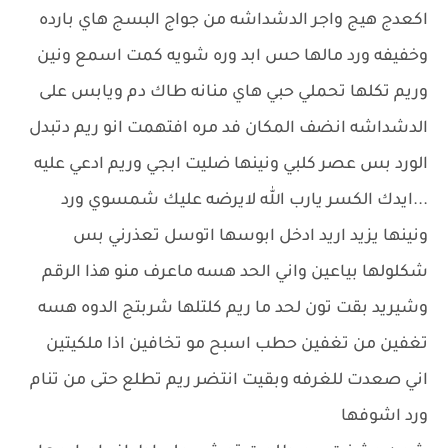
اكعدج هيج واجر الدشداشه من جواج البسج هاي بارده
وخفيفه ورد مالها حس ابد وره شويه كمت اسمع ونين
وريم تكلها تحملي حبي هاي منانه طاك دم ويابس على
الدشداشه انضف المكان فد مره افتهمت انو ريم دتبدل
الورد بس عصر كلبي ونينها ضليت ابجي وريم ادعي عليه
...ايدك الكسر يارب الله لايرضه عليك شمسوي ورد
ونينها يزيد اريد ادخل ابوسها اتوسل تعذرني بس
شكلولها بياعين واني الحد هسه ماعرف منو هذا الرقم
وشيريد بقت تون لحد ما ريم كلتلها شربتج الدوه هسه
تغفين من تغفين حطب اسبح مو تخافين اذا ملكيتين
اني صعدت للغرفه وبقيت انتضر ريم تطلع حتى من تنام
ورد اشوفها