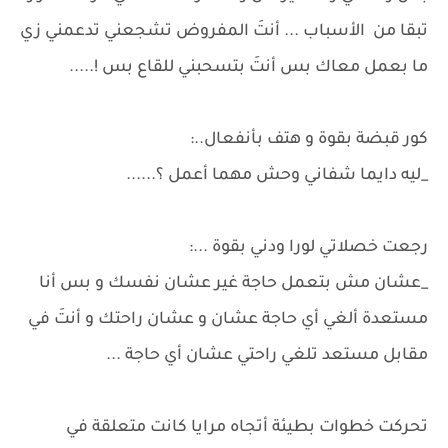
تبقا من الأسباب ... أنتَ المفروض تشجعني تدعمني زي
ما بعمل معاك بس أنتَ بتسحبني للقاع بس !.....
كور قبضة بقوة و هتف بأنفعال..:
_ليه دايما شفاني وحش مهما أعمل ؟......
رجعت خصلاتي لورا ودني بقوة ...:
_عشان مش بتعمل حاجة غير عشان نفسك و بس أنا
مستعدة ألغي أي حاجة عشان و عشان راحتك و أنتَ في
مقابل مستعد تلغي راحتي عشان أي حاجة ...
تحركت خطوات بطيئة أتجاه مرايا كانت متعلقة في