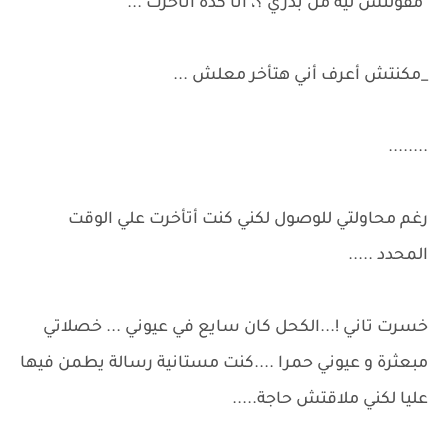
"مقولتش لية من بدري ؟، انا كده أتأخرت ..."
_مكنتش أعرف أني هتأخر معلش ...
........
رغم محاولتي للوصول لكني كنت أتأخرت علي الوقت
المحدد .....
خسرت تاني !...الكحل كان سايع في عيوني ... خصلاتي
مبعثرة و عيوني حمرا ....كنت مستانية رسالة يطمن فيها
عليا لكني ملاقتش حاجة.....