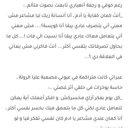
رغم خوفي و رجفة أنهياري تابعت بصوت متألم..:
_أنتَ كمان كفاية يا أدم ، أنا أنسانة زيك ليا مشاعر مش
معني أني بتصرف عادي يبقا أنا كويسة؟.... مش معني
أني بتعامل معاك عادي يبقا أنا نسيت الي فات !....كل ما
بحاول تصرفاتك بتقسي أكتر ... أنتَ فاكرني مش بعاني
في العلاقة دي ؟...
عبراتي كانت متراكمة في عيوني مصعبة عليا الروئة ،
حاسة بوخزات في حلقي أثر غصتي ..:
_كل يوم بفكر أزاي مخسركش و افكر أعملك أية يمكن
تتعامل عادي لكني كل ما بتعمق فيك بخسر نفسي أكتر ،
أنا كمان عندي مشاعر يا ادم كان نفسي تفكر فيا و لو