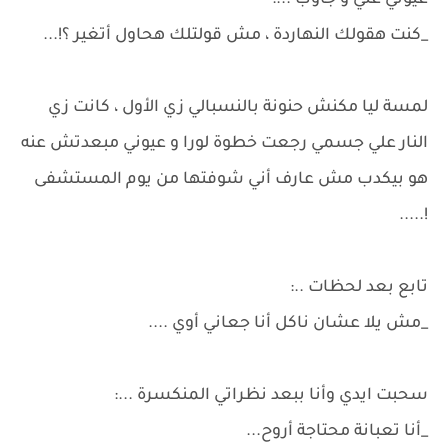
عيوني عني و جاوب ...:
_كنت هقولك النهاردة ، مش قولتلك هحاول أتغير ؟!...
لمسة ليا مكنش حنونة بالنسبالي زي الأول ، كانت زي
النار علي جسمي رجعت خطوة لورا و عيوني مبعدتش عنه
هو بيكدب مش عارف أني شوفتها من يوم المستشفى
!.....
تابع بعد لحظات ..:
_مش يلا عشان ناكل أنا جعاني أوي ....
سحبت ايدي وأنا ببعد نظراتي المنكسرة ...:
_أنا تعبانة محتاجة أروح...