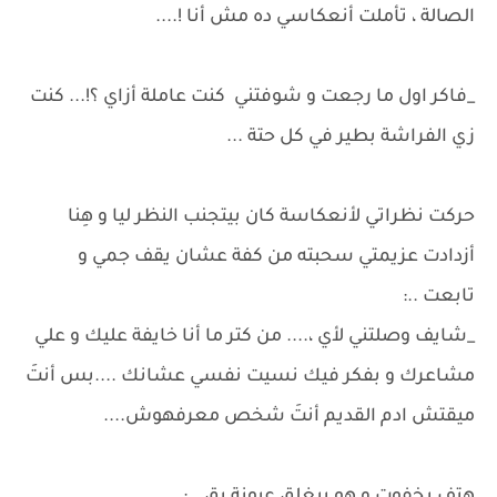
الصالة ، تأملت أنعكاسي ده مش أنا !....
_فاكر اول ما رجعت و شوفتني كنت عاملة أزاي ؟!... كنت
زي الفراشة بطير في كل حتة ...
حركت نظراتي لأنعكاسة كان بيتجنب النظر ليا و هِنا
أزدادت عزيمتي سحبته من كفة عشان يقف جمي و
تابعت ..:
_شايف وصلتني لأي ،.... من كتر ما أنا خايفة عليك و علي
مشاعرك و بفكر فيك نسيت نفسي عشانك ....بس أنتَ
ميقتش ادم القديم أنتَ شخص معرفهوش....