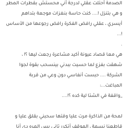
الصدمة أحتلت عقلي لدرجة أني محستش بقطرات المطر
و هي بتنزل !.... كنت حاسة بنغزات موجعة بتداهم
أيسري ، عقلي رافض الفكرة رافض رجوعها من الأساس
!...
.
هي معا قصاد عيونة أكيد مشاعرة رجعت ليها ؟! ،
شهقت بفزع لما حسيت ببدني بينسحب بقوة لجوا
الشركة .... حبست أنفاسي دون وعي من قربة
المباغت...:
_واقفة في الشتا لية كده ؟!....
لمحة من الذاكرة مرت عليا وقتها سحبني بقلق عليا و
قاطعنا نسمة ، الموقف أتكرر تاني بس المره دي أنا