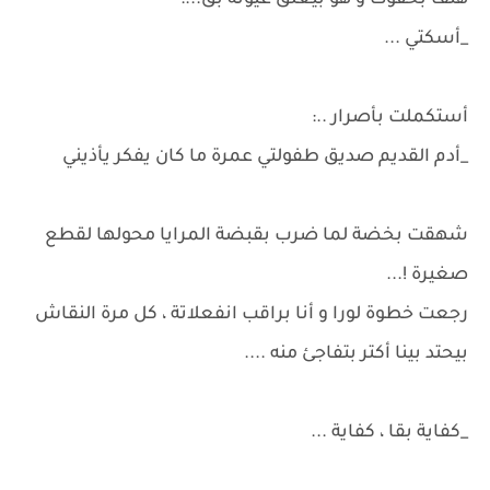
هتف بخفوت و هو بيغلق عيونة بق...:
_أسكتي ...
أستكملت بأصرار ..:
_أدم القديم صديق طفولتي عمرة ما كان يفكر يأذيني
شهقت بخضة لما ضرب بقبضة المرايا محولها لقطع
صغيرة !...
رجعت خطوة لورا و أنا براقب انفعلاتة ، كل مرة النقاش
بيحتد بينا أكتر بتفاجئ منه ....
_كفاية بقا ، كفاية ...