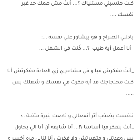
كنت هتسبني مستنياك ؟... أنتَ مش همك حد غير
نفسك ....
بادلني الصراخ و هو بيشاور علي نفسة ...:
_أنا أعمل أية طيب ؟... كُنت في الشغل ...
_أنتَ مفكرش فيا و في مشاعر ي زي العادة مفكرتش أنا
كنت محتجاجك قد أية فكرت في نفسك و شغلك بس
.....
تنفست بضخب أثر أنفعالي و تابعت بنبرة مثقلة ..:
_أنتَ بتفكر فيا أساسا ؟!... أنا شايفة أن أنا الي بحاول
بس وعدتني و متغيرتش ولا فكرت ، أنا لتاني مره أخسر و