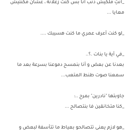
_أنتِ ملكيش ذنب أنا بس كنت زعلانة ، عشان مكنتيش
معايا ...
_لو كنت أعرف عمري ما كنت هسيبك ....
_في أية يا بنات .؟..
بعدنا عن بعض و أنا بنمسح دموعنا بسرعة بعد ما
سمعنا صوت طنط المتعب...
جاوبتها "نادرين" بمرح ..:
_كنا متخانقين فا بنتصالح ...
_هو لازم يعني تتصالحو بعياط ما تتأسفة لبعض و