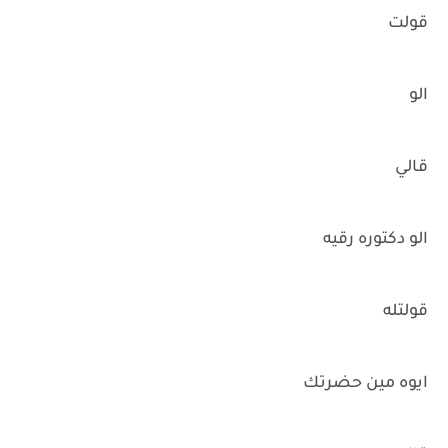
قولت
الو
قالي
الو دكتوره رقيه
قولتله
ايوه مين حضرتك