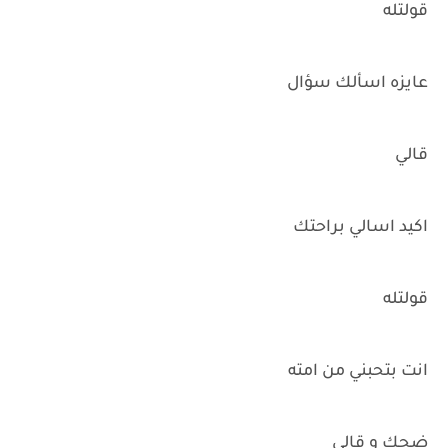
قولتله
عايزه اسألك سؤال
قالي
اكيد اسالي براحتك
قولتله
انت بتحبني من امته
ضحك و قالي